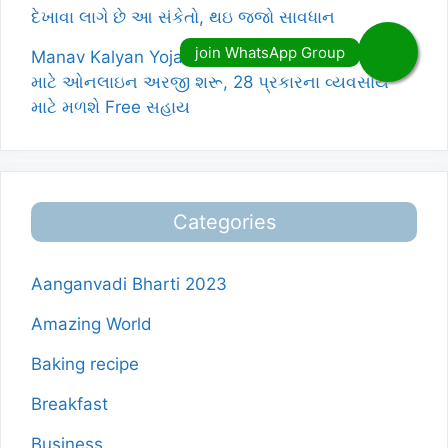
દેખાવા લાગે છે આ સંકેતો, થઇ જજો સાવધાન
Manav Kalyan Yojana 2026: માનવ કલ્યાણ યોજના
માટે ઓનલાઇન અરજી શરૂ, 28 પ્રકારના વ્યવસાય
માટે મળશે Free સહાય
Categories
Aanganvadi Bharti 2023
Amazing World
Baking recipe
Breakfast
Business