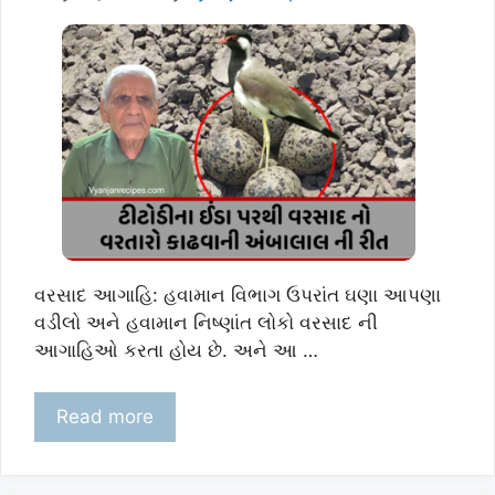
વરસાદ આગાહિ: હવામાન વિભાગ ઉપરાંત ઘણા આપણા
વડીલો અને હવામાન નિષ્ણાંત લોકો વરસાદ ની
આગાહિઓ કરતા હોય છે. અને આ …
Read more