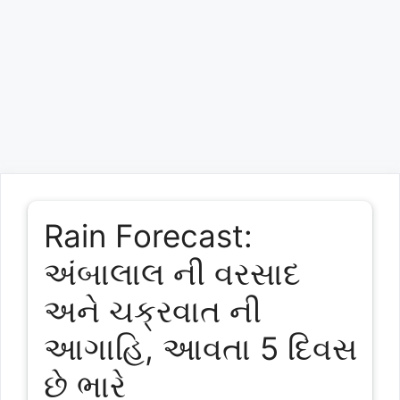
Rain Forecast:
અંબાલાલ ની વરસાદ
અને ચક્રવાત ની
આગાહિ, આવતા 5 દિવસ
છે ભારે