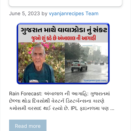
June 5, 2023
by
vyanjanrecipes Team
Rain Forecast: અંબાલાલ ની આગાહિ: ગુજરાતમાં
છેલ્લા થોડા દિવસોથી વેસ્ટર્ન ડિસ્ટર્બન્સના કારણે
કમોસમી વરસાદ થઈ રહ્યો છે. IPL ફાઇનલમા પણ …
Read more