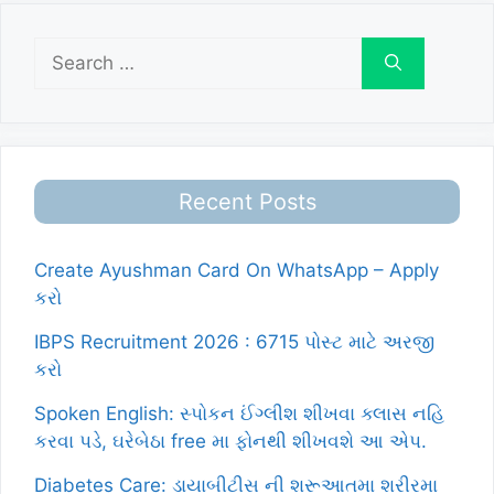
Search
for:
Recent Posts
Create Ayushman Card On WhatsApp – Apply
કરો
IBPS Recruitment 2026 : 6715 પોસ્ટ માટે અરજી
કરો
Spoken English: સ્પોકન ઈંગ્લીશ શીખવા ક્લાસ નહિ
કરવા પડે, ઘરેબેઠા free મા ફોનથી શીખવશે આ એપ.
Diabetes Care: ડાયાબીટીસ ની શરૂઆતમા શરીરમા