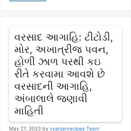
વરસાદ આગાહિ: ટીટોડી,
મોર, અખાત્રીજ પવન,
હોળી ઝાળ પરથી કઇ
રીતે કરવામા આવશે છે
વરસાદની આગાહિ,
અંબાલાલે જણાવી
માહિતી
May 27, 2023
by
vyanjanrecipes Team