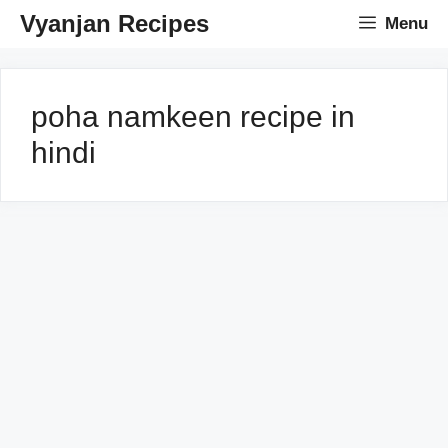
Skip
Vyanjan Recipes
Menu
to
content
poha namkeen recipe in
hindi