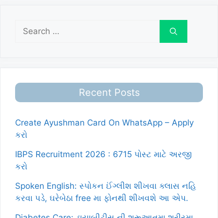
Search
for:
Recent Posts
Create Ayushman Card On WhatsApp – Apply
કરો
IBPS Recruitment 2026 : 6715 પોસ્ટ માટે અરજી
કરો
Spoken English: સ્પોકન ઈંગ્લીશ શીખવા ક્લાસ નહિ
કરવા પડે, ઘરેબેઠા free મા ફોનથી શીખવશે આ એપ.
Diabetes Care: ડાયાબીટીસ ની શરૂઆતમા શરીરમા