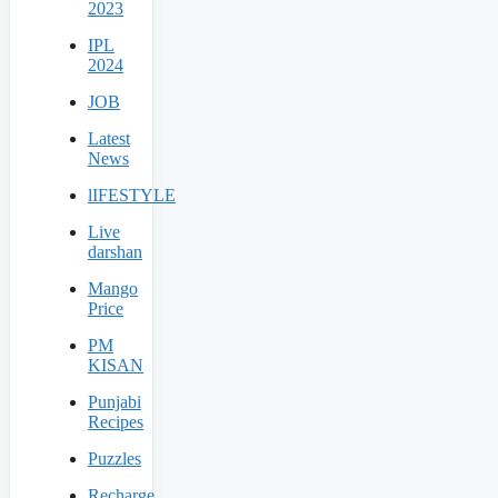
2023
IPL
2024
JOB
Latest
News
lIFESTYLE
Live
darshan
Mango
Price
PM
KISAN
Punjabi
Recipes
Puzzles
Recharge