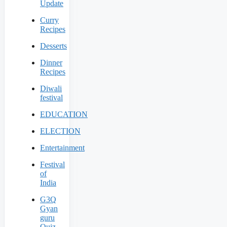
Update
Curry
Recipes
Desserts
Dinner
Recipes
Diwali
festival
EDUCATION
ELECTION
Entertainment
Festival
of
India
G3Q
Gyan
guru
Quiz