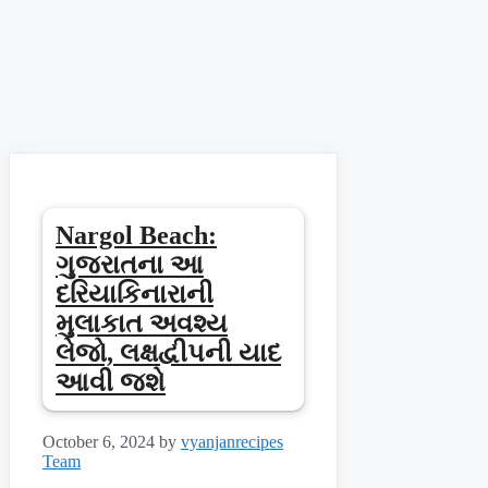
Nargol Beach:
ગુજરાતના આ
દરિયાકિનારાની
મુલાકાત અવશ્ય
લેજો, લક્ષદ્વીપની યાદ
આવી જશે
October 6, 2024
by
vyanjanrecipes
Team