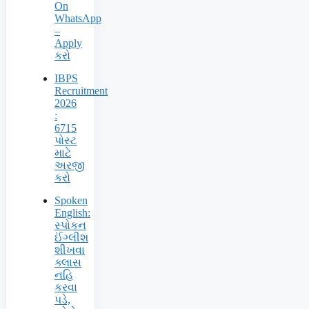
On
WhatsApp
–
Apply
કરો
IBPS
Recruitment
2026
:
6715
પોસ્ટ
માટે
અરજી
કરો
Spoken
English:
સ્પોકન
ઈંગ્લીશ
શીખવા
ક્લાસ
નહિ
કરવા
પડે,