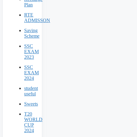
Plan
RTE
ADMISSON
Saving
Scheme
SSC
EXAM
2023
SSC
EXAM
2024
student
useful
Sweets
T20
WORLD
CUP
2024