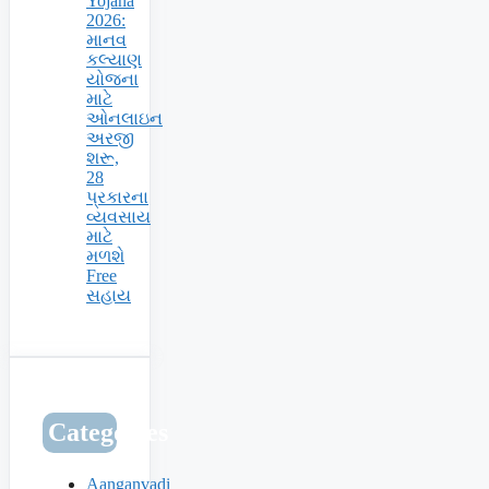
Yojana
2026:
માનવ
કલ્યાણ
યોજના
માટે
ઓનલાઇન
અરજી
શરૂ,
28
પ્રકારના
વ્યવસાય
માટે
મળશે
Free
સહાય
Categories
Aanganvadi