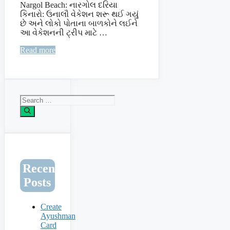
Nargol Beach: નારગોલ દરિયા
કિનારો: ઉનાલૌ વેકેશન શરૂ થઈ ગયું
છે અને લોકો પોતાના બાળકોને લઈને
આ વેકેશનની ટ્રીપ માટે …
Read more
Search
for:
Recent
Posts
Create
Ayushman
Card