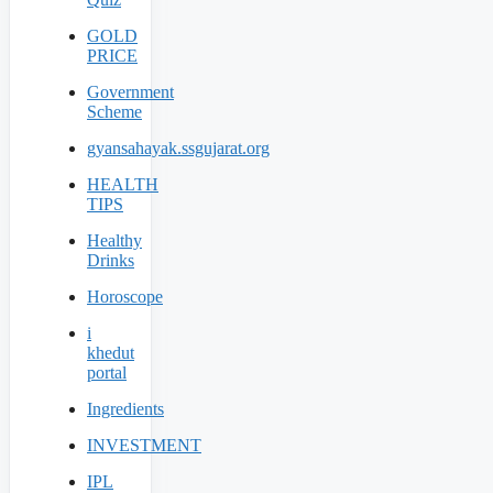
GOLD
PRICE
Government
Scheme
gyansahayak.ssgujarat.org
HEALTH
TIPS
Healthy
Drinks
Horoscope
i
khedut
portal
Ingredients
INVESTMENT
IPL