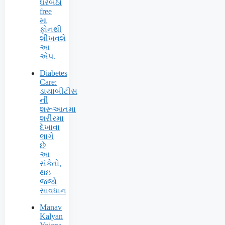
ઘરેબેઠા
free
મા
ફોનથી
શીખવશે
આ
એપ.
Diabetes
Care:
ડાયાબીટીસ
ની
શરૂઆતમા
શરીરમા
દેખાવા
લાગે
છે
આ
સંકેતો,
થઇ
જજો
સાવધાન
Manav
Kalyan