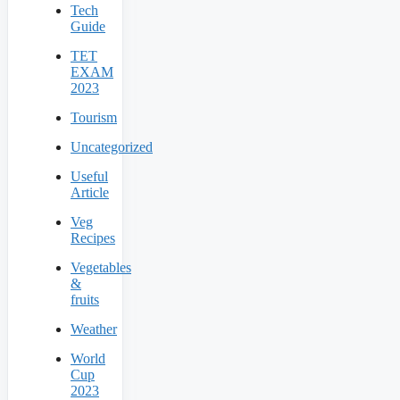
Tech
Guide
TET
EXAM
2023
Tourism
Uncategorized
Useful
Article
Veg
Recipes
Vegetables
&
fruits
Weather
World
Cup
2023