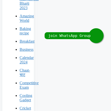
Bharti
2023
Amazing
World
Baking
recipe
Breakfast
Business
Calendar
2024
Chaat-
चाट
Competitive
Exam
Cooling
Gadget
Cricket