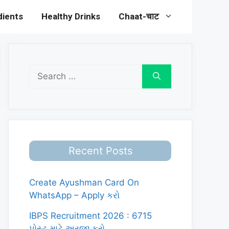
dients
Healthy Drinks
Chaat-चाट
Search
for:
Recent Posts
Create Ayushman Card On
WhatsApp – Apply કરો
IBPS Recruitment 2026 : 6715
પોસ્ટ માટે અરજી કરો