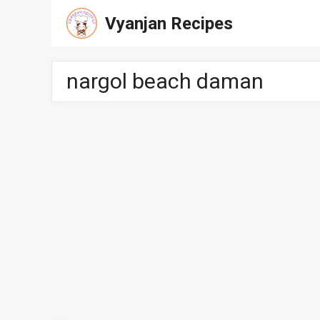
Skip
Vyanjan Recipes
to
content
nargol beach daman