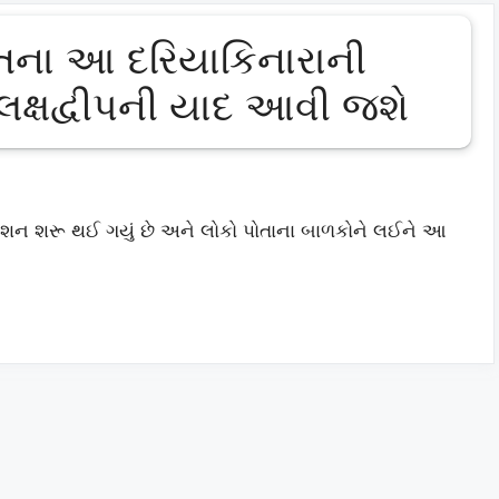
તના આ દરિયાકિનારાની
લક્ષદ્વીપની યાદ આવી જશે
કેશન શરૂ થઈ ગયું છે અને લોકો પોતાના બાળકોને લઈને આ