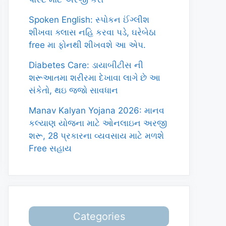
Spoken English: સ્પોકન ઈંગ્લીશ
શીખવા ક્લાસ નહિ કરવા પડે, ઘરેબેઠા
free મા ફોનથી શીખવશે આ એપ.
Diabetes Care: ડાયાબીટીસ ની
શરૂઆતમા શરીરમા દેખાવા લાગે છે આ
સંકેતો, થઇ જજો સાવધાન
Manav Kalyan Yojana 2026: માનવ
કલ્યાણ યોજના માટે ઓનલાઇન અરજી
શરૂ, 28 પ્રકારના વ્યવસાય માટે મળશે
Free સહાય
Categories