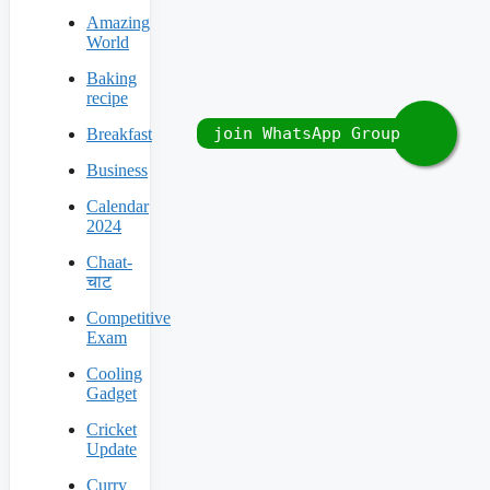
Amazing
World
Baking
recipe
Breakfast
Business
Calendar
2024
Chaat-
चाट
Competitive
Exam
Cooling
Gadget
Cricket
Update
Curry