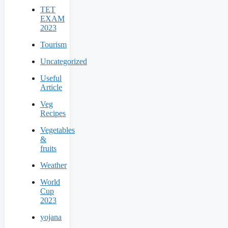
TET
EXAM
2023
Tourism
Uncategorized
Useful
Article
Veg
Recipes
Vegetables
&
fruits
Weather
World
Cup
2023
yojana