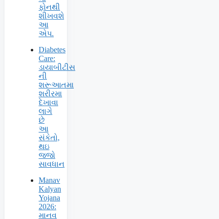
ફોનથી
શીખવશે
આ
એપ.
Diabetes
Care:
ડાયાબીટીસ
ની
શરૂઆતમા
શરીરમા
દેખાવા
લાગે
છે
આ
સંકેતો,
થઇ
જજો
સાવધાન
Manav
Kalyan
Yojana
2026:
માનવ