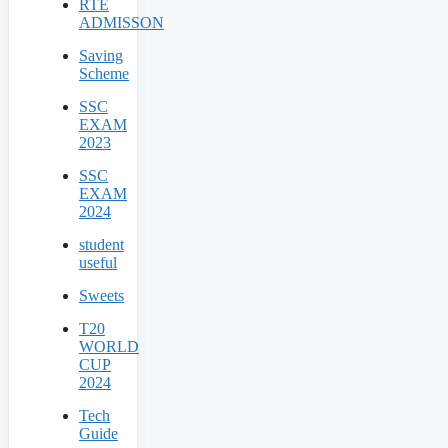
RTE
ADMISSON
Saving
Scheme
SSC
EXAM
2023
SSC
EXAM
2024
student
useful
Sweets
T20
WORLD
CUP
2024
Tech
Guide