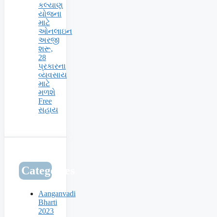
કલ્યાણ
યોજના
માટે
ઓનલાઇન
અરજી
શરૂ,
28
પ્રકારના
વ્યવસાય
માટે
મળશે
Free
સહાય
Categories
Aanganvadi
Bharti
2023