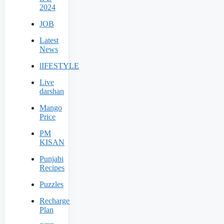
2024
JOB
Latest
News
lIFESTYLE
Live
darshan
Mango
Price
PM
KISAN
Punjabi
Recipes
Puzzles
Recharge
Plan