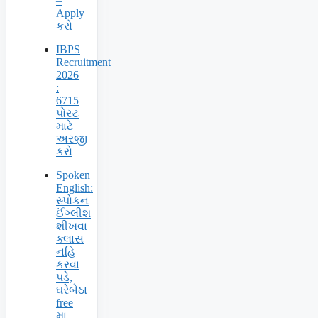
–
Apply
કરો
IBPS
Recruitment
2026
:
6715
પોસ્ટ
માટે
અરજી
કરો
Spoken
English:
સ્પોકન
ઈંગ્લીશ
શીખવા
ક્લાસ
નહિ
કરવા
પડે,
ઘરેબેઠા
free
મા