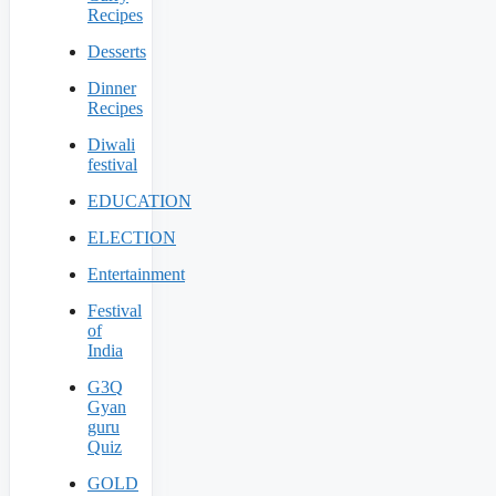
Recipes
Desserts
Dinner
Recipes
Diwali
festival
EDUCATION
ELECTION
Entertainment
Festival
of
India
G3Q
Gyan
guru
Quiz
GOLD