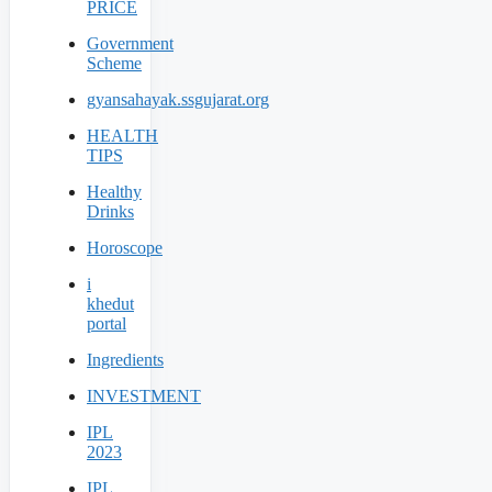
PRICE
Government
Scheme
gyansahayak.ssgujarat.org
HEALTH
TIPS
Healthy
Drinks
Horoscope
i
khedut
portal
Ingredients
INVESTMENT
IPL
2023
IPL