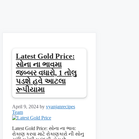
Latest Gold Price:
સોના ના ભાવમા
જબ્બર વધારો, 1 તોલુ
પડશે હવે આટલા
રૂપીયામા
April 9, 2024
by
vyanjanrecipes
Team
Latest Gold Price: સોના ના ભાવ:
રોકાણ કરવા માટે રોકાણકારો ની સોનુ