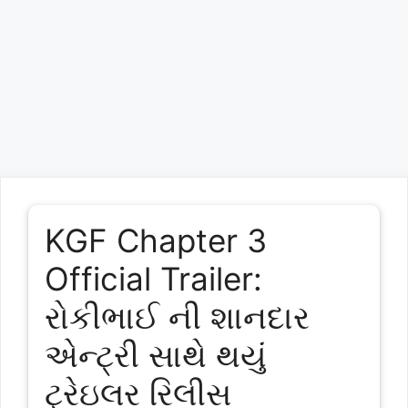
KGF Chapter 3
Official Trailer:
રોકીભાઈ ની શાનદાર
એન્ટ્રી સાથે થયું
ટ્રેઇલર રિલીસ