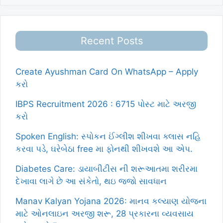
Recent Posts
Create Ayushman Card On WhatsApp – Apply
કરો
IBPS Recruitment 2026 : 6715 પોસ્ટ માટે અરજી
કરો
Spoken English: સ્પોકન ઈંગ્લીશ શીખવા ક્લાસ નહિ
કરવા પડે, ઘરેબેઠા free મા ફોનથી શીખવશે આ એપ.
Diabetes Care: ડાયાબીટીસ ની શરૂઆતમા શરીરમા
દેખાવા લાગે છે આ સંકેતો, થઇ જજો સાવધાન
Manav Kalyan Yojana 2026: માનવ કલ્યાણ યોજના
માટે ઓનલાઇન અરજી શરૂ, 28 પ્રકારના વ્યવસાય