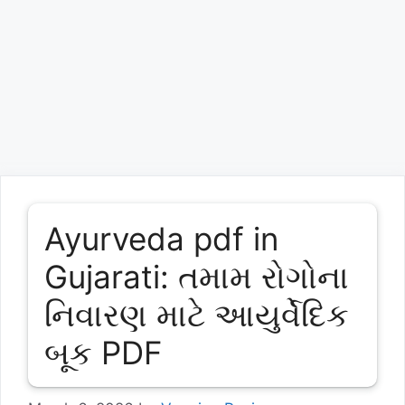
Ayurveda pdf in
Gujarati: તમામ રોગોના
નિવારણ માટે આયુર્વેદિક
બૂક PDF