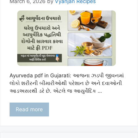
March 6, 2026
by
Vyanjan Recipes
Ayurveda pdf in Gujarati: આજના ઝડપી જીવનમાં
લોકો શરીરની બીમારીઓથી પરેશાન છે અને દવાઓની
આડઅસરથી ડરે છે. એટલે જ આયુર્વેદિક …
Read more