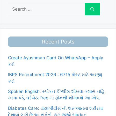
Search
for:
Recent Posts
Create Ayushman Card On WhatsApp – Apply
કરો
IBPS Recruitment 2026 : 6715 પોસ્ટ માટે અરજી
કરો
Spoken English: સ્પોકન ઈંગ્લીશ શીખવા ક્લાસ નહિ
કરવા પડે, ઘરેબેઠા free મા ફોનથી શીખવશે આ એપ.
Diabetes Care: ડાયાબીટીસ ની શરૂઆતમા શરીરમા
દેખાવા લાગે છે આ સંકેતો, થઇ જજો સાવધાન