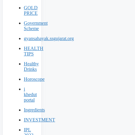
GOLD
PRICE
Government
Scheme
gyansahayak.ssgujarat.org
HEALTH
TIPS
Healthy
Drinks
Horoscope
i
khedut
portal
Ingredients
INVESTMENT
IPL