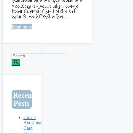
હિમાચલમા રૌદ્ર રૂપ: હિમાચલમા ભારે
વરસાદ: હાલ ગુજરાત સહિત સમગ્ર
દેશમા મેઘરાજા તોફાની બેટીંગ કરી
રહ્યા છે. ત્યારે દિલ્હી સહિત …
Read more
Search
for:
Recent
Posts
Create
Ayushman
Card