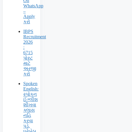
On
WhatsApp
–
Apply
કરો
IBPS
Recruitment
2026
:
6715
પોસ્ટ
માટે
અરજી
કરો
Spoken
English:
સ્પોકન
ઈંગ્લીશ
શીખવા
ક્લાસ
નહિ
કરવા
પડે,
ઘરેબેઠા