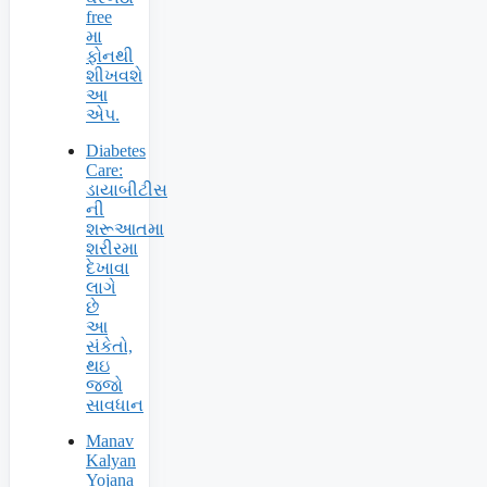
free
મા
ફોનથી
શીખવશે
આ
એપ.
Diabetes
Care:
ડાયાબીટીસ
ની
શરૂઆતમા
શરીરમા
દેખાવા
લાગે
છે
આ
સંકેતો,
થઇ
જજો
સાવધાન
Manav
Kalyan
Yojana