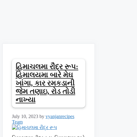
હિમાચલમા રૌદ્ર રૂપ:
હિમાલયમા બારે મેઘ
ખાંગા, કાર રમકડાની
જેમ તણાઇ, રોડ તોડી
નાખ્યા
July 10, 2023
by
vyanjanrecipes
Team