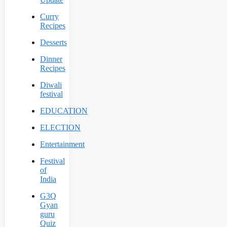
Curry
Recipes
Desserts
Dinner
Recipes
Diwali
festival
EDUCATION
ELECTION
Entertainment
Festival
of
India
G3Q
Gyan
guru
Quiz