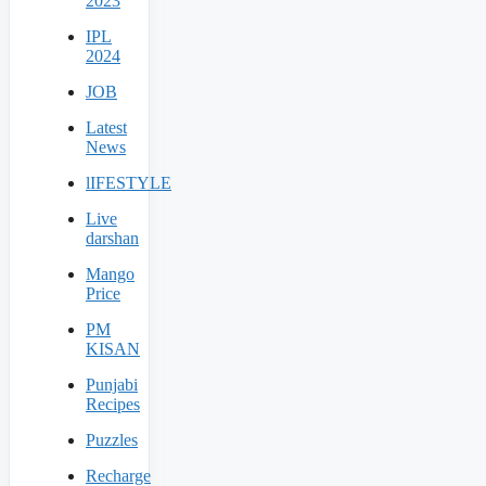
2023
IPL
2024
JOB
Latest
News
lIFESTYLE
Live
darshan
Mango
Price
PM
KISAN
Punjabi
Recipes
Puzzles
Recharge