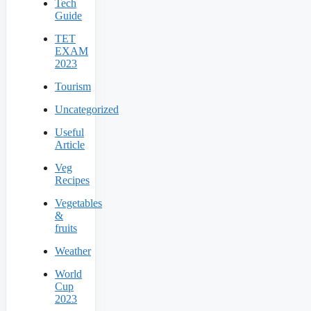
Tech
Guide
TET
EXAM
2023
Tourism
Uncategorized
Useful
Article
Veg
Recipes
Vegetables
&
fruits
Weather
World
Cup
2023