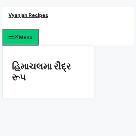
Skip
Vyanjan Recipes
to
content
Menu
હિમાચલમા રૌદ્ર
રૂપ