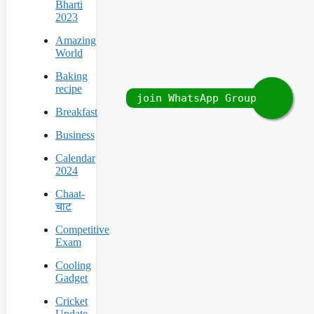
Bharti
2023
Amazing
World
Baking
recipe
Breakfast
Business
Calendar
2024
Chaat-
चाट
Competitive
Exam
Cooling
Gadget
Cricket
Update