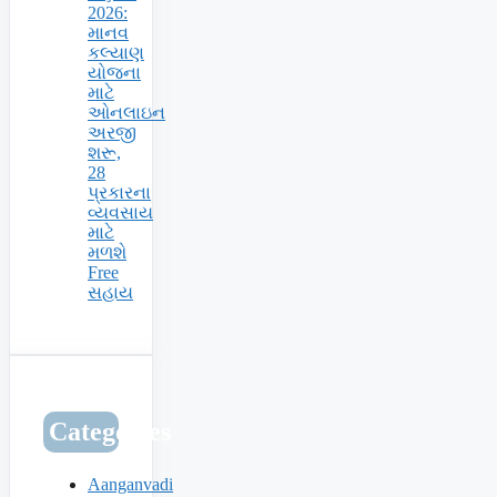
2026:
માનવ
કલ્યાણ
યોજના
માટે
ઓનલાઇન
અરજી
શરૂ,
28
પ્રકારના
વ્યવસાય
માટે
મળશે
Free
સહાય
Categories
Aanganvadi