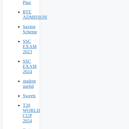
Plan
RTE
ADMISSON
Saving
Scheme
SSC
EXAM
2023
SSC
EXAM
2024
student
useful
Sweets
T20
WORLD
CUP
2024