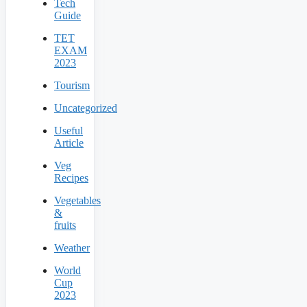
Tech
Guide
TET
EXAM
2023
Tourism
Uncategorized
Useful
Article
Veg
Recipes
Vegetables
&
fruits
Weather
World
Cup
2023