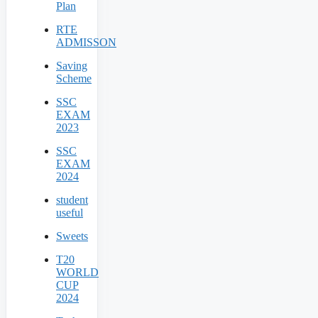
Plan
RTE
ADMISSON
Saving
Scheme
SSC
EXAM
2023
SSC
EXAM
2024
student
useful
Sweets
T20
WORLD
CUP
2024