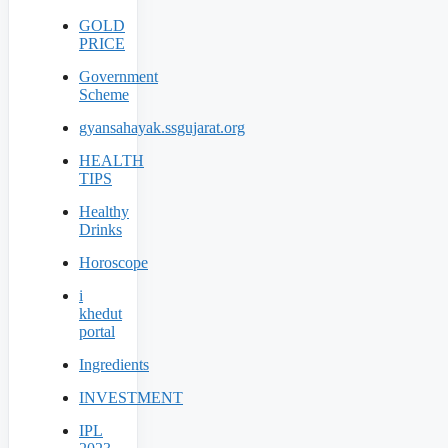
GOLD
PRICE
Government
Scheme
gyansahayak.ssgujarat.org
HEALTH
TIPS
Healthy
Drinks
Horoscope
i
khedut
portal
Ingredients
INVESTMENT
IPL