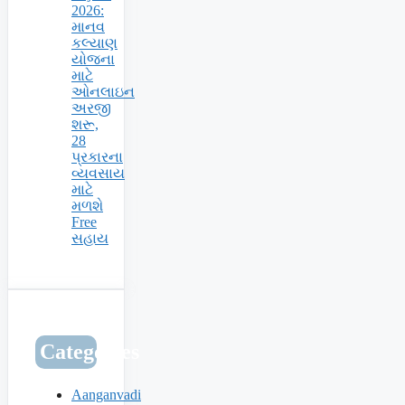
2026:
માનવ
કલ્યાણ
યોજના
માટે
ઓનલાઇન
અરજી
શરૂ,
28
પ્રકારના
વ્યવસાય
માટે
મળશે
Free
સહાય
Categories
Aanganvadi