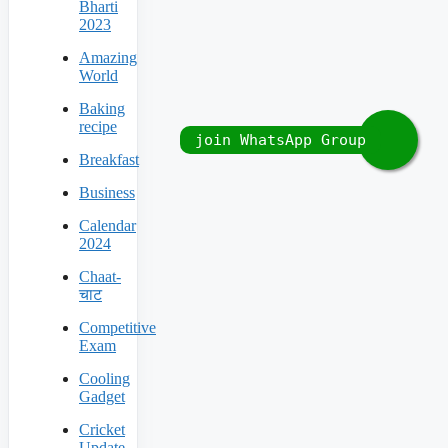
Bharti
2023
Amazing
World
Baking
recipe
Breakfast
Business
Calendar
2024
Chaat-
चाट
Competitive
Exam
Cooling
Gadget
Cricket
Update