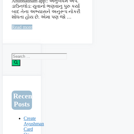
Anubnadham app:: અનુબંધમ એપ.
ડાઉનલોડ: યુવાનો ભણવાનુ પુરુ કર્યા
બાદ તેના અભ્યાસને અનુરૂપ નોકરી
શોધતા હોય છે. એમા પણ જો …
Read more
Search
for:
Recent
Posts
Create
Ayushman
Card