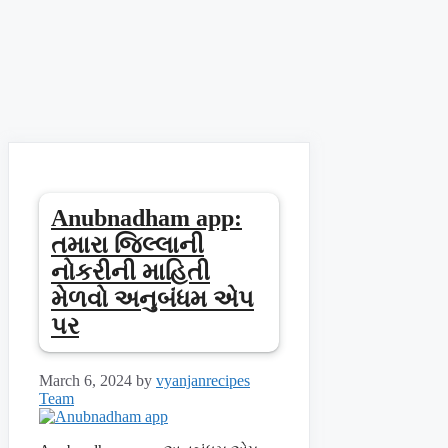
Anubnadham app:
તમારા જિલ્લાની
નોકરીની માહિતી
મેળવો અનુબંધમ એપ
પર
March 6, 2024
by
vyanjanrecipes
Team