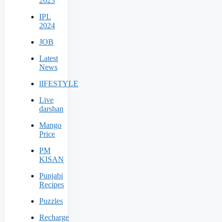
2023
IPL
2024
JOB
Latest
News
lIFESTYLE
Live
darshan
Mango
Price
PM
KISAN
Punjabi
Recipes
Puzzles
Recharge