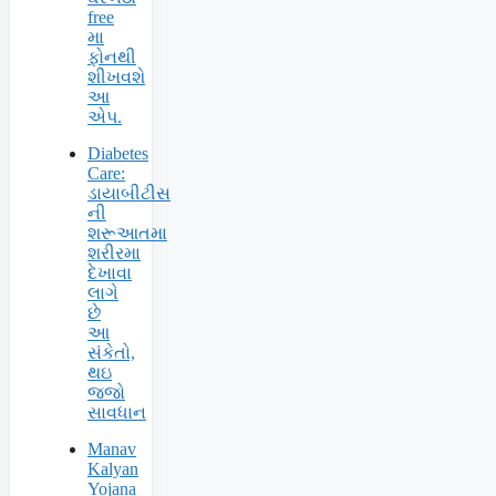
free
મા
ફોનથી
શીખવશે
આ
એપ.
Diabetes
Care:
ડાયાબીટીસ
ની
શરૂઆતમા
શરીરમા
દેખાવા
લાગે
છે
આ
સંકેતો,
થઇ
જજો
સાવધાન
Manav
Kalyan
Yojana