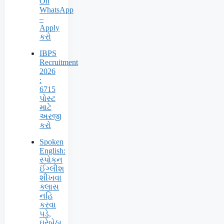
On
WhatsApp
–
Apply
કરો
IBPS
Recruitment
2026
:
6715
પોસ્ટ
માટે
અરજી
કરો
Spoken
English:
સ્પોકન
ઈંગ્લીશ
શીખવા
ક્લાસ
નહિ
કરવા
પડે,
ઘરેબેઠા