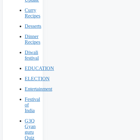
Curry
Recipes
Desserts
Dinner
Recipes
Diwali
festival
EDUCATION
ELECTION
Entertainment
Festival
of
India
G3Q
Gyan
guru
Quiz