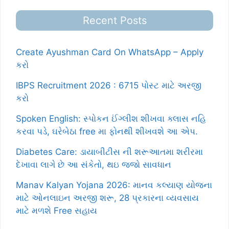
Recent Posts
Create Ayushman Card On WhatsApp – Apply
કરો
IBPS Recruitment 2026 : 6715 પોસ્ટ માટે અરજી
કરો
Spoken English: સ્પોકન ઈંગ્લીશ શીખવા ક્લાસ નહિ
કરવા પડે, ઘરેબેઠા free મા ફોનથી શીખવશે આ એપ.
Diabetes Care: ડાયાબીટીસ ની શરૂઆતમા શરીરમા
દેખાવા લાગે છે આ સંકેતો, થઇ જજો સાવધાન
Manav Kalyan Yojana 2026: માનવ કલ્યાણ યોજના
માટે ઓનલાઇન અરજી શરૂ, 28 પ્રકારના વ્યવસાય
માટે મળશે Free સહાય