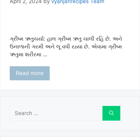
April 2, 2024
by
vyanjanrecipes Team
ગ્રીષ્મ ઋતુચર્યા: હાલ ગ્રીષ્મ ઋતુ ચાલી રહિ છે. અને
ઉનાળાની ગરમી અને લૂ વધી રહ્યા છે. એવામા ગ્રીષ્મ
ઋતુમા શરીરમા …
Read more
Search
for: