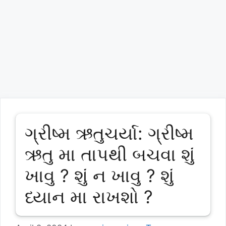
ગ્રીષ્મ ઋતુચર્યા: ગ્રીષ્મ
ઋતુ મા તાપથી બચવા શું
ખાવુ ? શું ન ખાવુ ? શું
ધ્યાન મા રાખશો ?