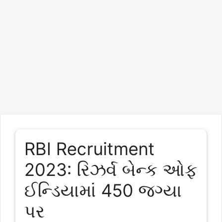
RBI Recruitment
2023: રિઝર્વ બેન્ક ઓફ
ઈન્ડિયામાં 450 જગ્યા
પર