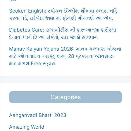
Spoken English: સ્પોકન ઈંગ્લીશ શીખવા ક્લાસ નહિ
કરવા પડે, ઘરેબેઠા free મા ફોનથી શીખવશે આ એપ.
Diabetes Care: ડાયાબીટીસ ની શરૂઆતમા શરીરમા
દેખાવા લાગે છે આ સંકેતો, થઇ જજો સાવધાન
Manav Kalyan Yojana 2026: માનવ કલ્યાણ યોજના
માટે ઓનલાઇન અરજી શરૂ, 28 પ્રકારના વ્યવસાય
માટે મળશે Free સહાય
Categories
Aanganvadi Bharti 2023
Amazing World