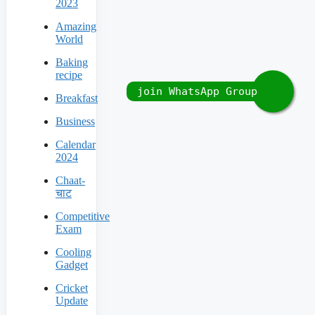
2023
Amazing
World
Baking
recipe
Breakfast
Business
Calendar
2024
Chaat-
चाट
Competitive
Exam
Cooling
Gadget
Cricket
Update