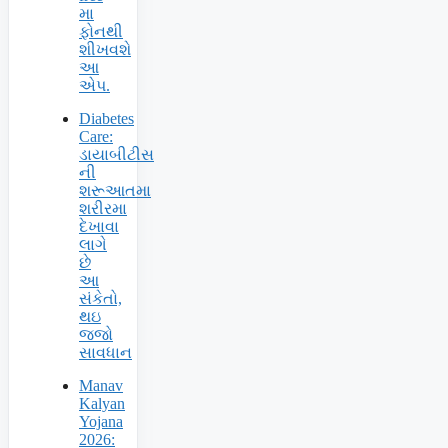
મા
ફોનથી
શીખવશે
આ
એપ.
Diabetes
Care:
ડાયાબીટીસ
ની
શરૂઆતમા
શરીરમા
દેખાવા
લાગે
છે
આ
સંકેતો,
થઇ
જજો
સાવધાન
Manav
Kalyan
Yojana
2026: