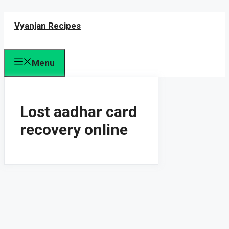
Skip
Vyanjan Recipes
to
content
Menu
Lost aadhar card
recovery online