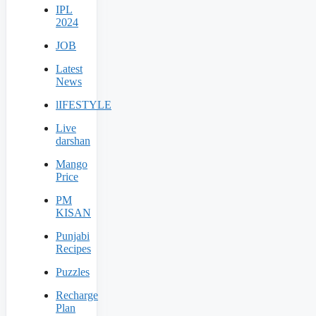
IPL
2024
JOB
Latest
News
lIFESTYLE
Live
darshan
Mango
Price
PM
KISAN
Punjabi
Recipes
Puzzles
Recharge
Plan