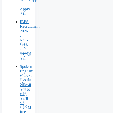
–
Apply
કરો
IBPS
Recruitment
2026
:
6715
પોસ્ટ
માટે
અરજી
કરો
Spoken
English:
સ્પોકન
ઈંગ્લીશ
શીખવા
ક્લાસ
નહિ
કરવા
પડે,
ઘરેબેઠા
free