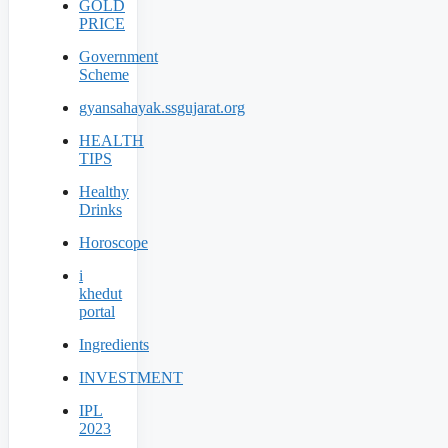
GOLD
PRICE
Government
Scheme
gyansahayak.ssgujarat.org
HEALTH
TIPS
Healthy
Drinks
Horoscope
i
khedut
portal
Ingredients
INVESTMENT
IPL
2023