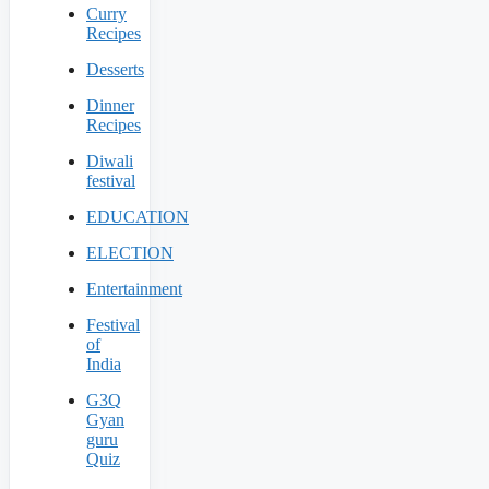
Curry
Recipes
Desserts
Dinner
Recipes
Diwali
festival
EDUCATION
ELECTION
Entertainment
Festival
of
India
G3Q
Gyan
guru
Quiz