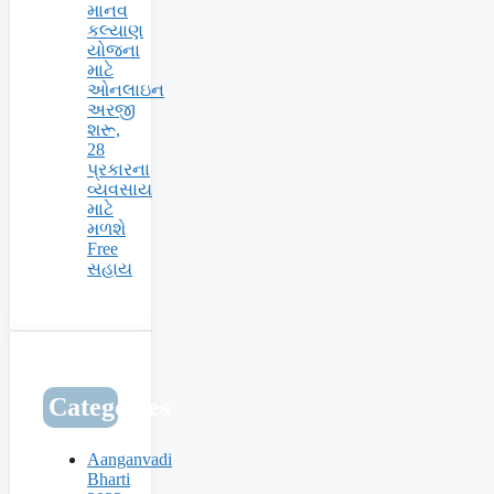
માનવ
કલ્યાણ
યોજના
માટે
ઓનલાઇન
અરજી
શરૂ,
28
પ્રકારના
વ્યવસાય
માટે
મળશે
Free
સહાય
Categories
Aanganvadi
Bharti