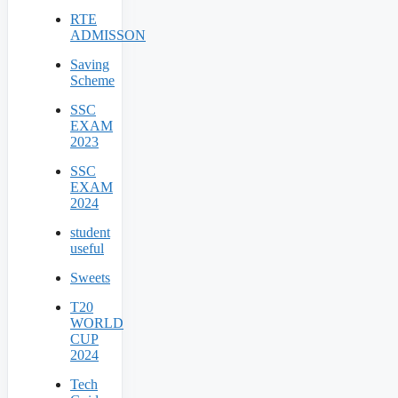
RTE
ADMISSON
Saving
Scheme
SSC
EXAM
2023
SSC
EXAM
2024
student
useful
Sweets
T20
WORLD
CUP
2024
Tech