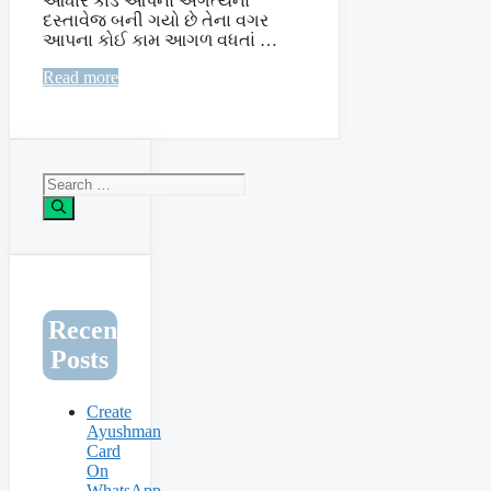
આધાર કાર્ડ આપનો અગત્યનો
દસ્તાવેજ બની ગયો છે તેના વગર
આપના કોઈ કામ આગળ વધતાં …
Read more
Search
for:
Recent
Posts
Create
Ayushman
Card
On
WhatsApp