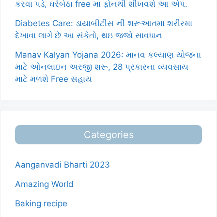
કરવા પડે, ઘરેબેઠા free મા ફોનથી શીખવશે આ એપ.
Diabetes Care: ડાયાબીટીસ ની શરૂઆતમા શરીરમા
દેખાવા લાગે છે આ સંકેતો, થઇ જજો સાવધાન
Manav Kalyan Yojana 2026: માનવ કલ્યાણ યોજના
માટે ઓનલાઇન અરજી શરૂ, 28 પ્રકારના વ્યવસાય
માટે મળશે Free સહાય
Categories
Aanganvadi Bharti 2023
Amazing World
Baking recipe