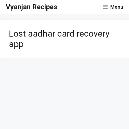
Skip
Vyanjan Recipes
Menu
to
content
Lost aadhar card recovery
app