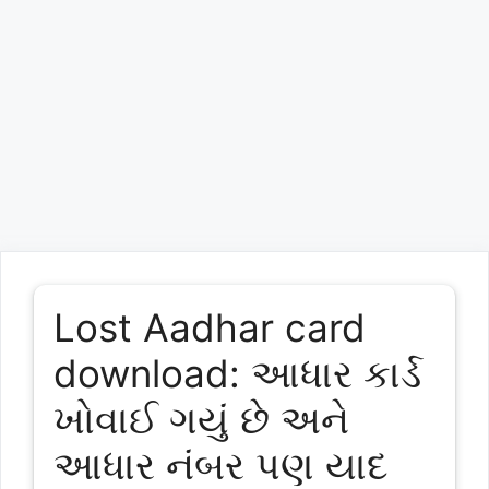
Lost Aadhar card
download: આધાર કાર્ડ
ખોવાઈ ગયું છે અને
આધાર નંબર પણ યાદ