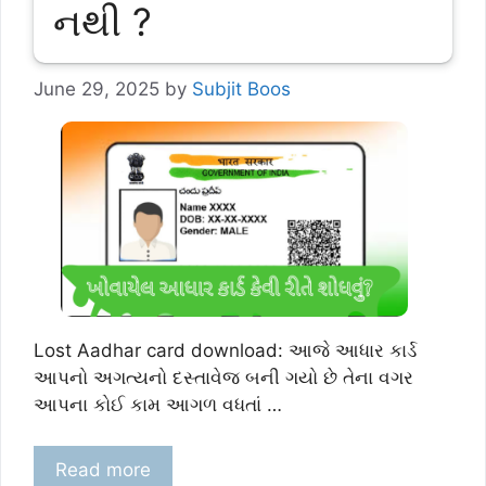
નથી ?
June 29, 2025
by
Subjit Boos
Lost Aadhar card download: આજે આધાર કાર્ડ
આપનો અગત્યનો દસ્તાવેજ બની ગયો છે તેના વગર
આપના કોઈ કામ આગળ વધતાં …
Read more