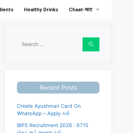
dients
Healthy Drinks
Chaat-चाट
Search
for:
Recent Posts
Create Ayushman Card On
WhatsApp – Apply કરો
IBPS Recruitment 2026 : 6715
પોસ્ટ માટે અરજી કરો