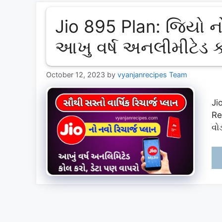
Jio 895 Plan: જિયો નો 
આખુ વર્ષ અનલીમીટેડ કો
October 12, 2023
by
vyanjanrecipes Team
Ji
Re
વોડ