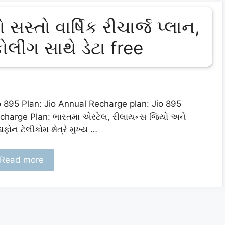
સસ્તો વાર્ષિક રીચાર્જ પ્લાન,
લીંગ સાથે ડેટા free
o 895 Plan: Jio Annual Recharge plan: Jio 895
charge Plan: ભારતમા એરટેલ, રીલાયન્સ જિયો અને
ાફોન ટેલીકોમ ક્ષેત્રે મુખ્ય …
Read more