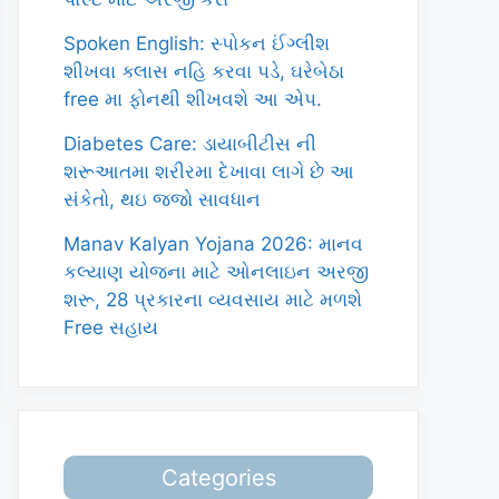
Spoken English: સ્પોકન ઈંગ્લીશ
શીખવા ક્લાસ નહિ કરવા પડે, ઘરેબેઠા
free મા ફોનથી શીખવશે આ એપ.
Diabetes Care: ડાયાબીટીસ ની
શરૂઆતમા શરીરમા દેખાવા લાગે છે આ
સંકેતો, થઇ જજો સાવધાન
Manav Kalyan Yojana 2026: માનવ
કલ્યાણ યોજના માટે ઓનલાઇન અરજી
શરૂ, 28 પ્રકારના વ્યવસાય માટે મળશે
Free સહાય
Categories