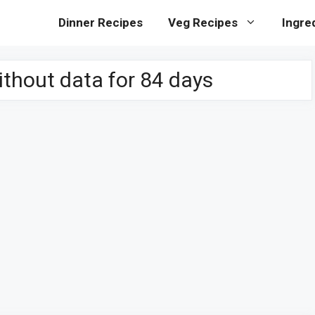
Dinner Recipes
Veg Recipes
Ingre
without data for 84 days