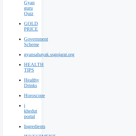
Gyan
guru
Quiz
GOLD
PRICE
Government
Scheme
gyansahayak.ssgujarat.org
HEALTH
TIPS
Healthy
Drinks
Horoscope
i
khedut
portal
Ingredients