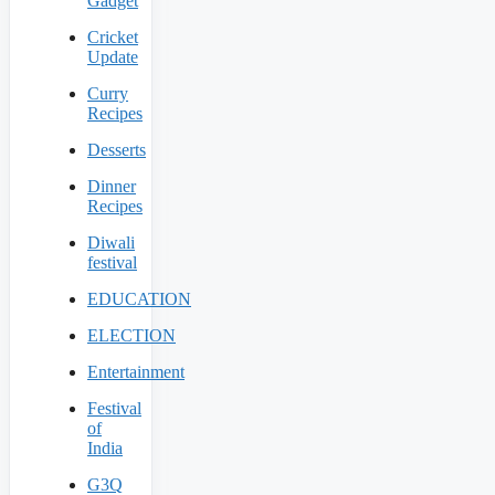
Gadget
Cricket
Update
Curry
Recipes
Desserts
Dinner
Recipes
Diwali
festival
EDUCATION
ELECTION
Entertainment
Festival
of
India
G3Q