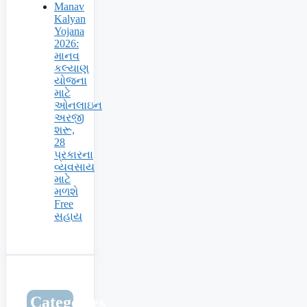
Manav
Kalyan
Yojana
2026:
માનવ
કલ્યાણ
યોજના
માટે
ઓનલાઇન
અરજી
શરૂ,
28
પ્રકારના
વ્યવસાય
માટે
મળશે
Free
સહાય
Categories