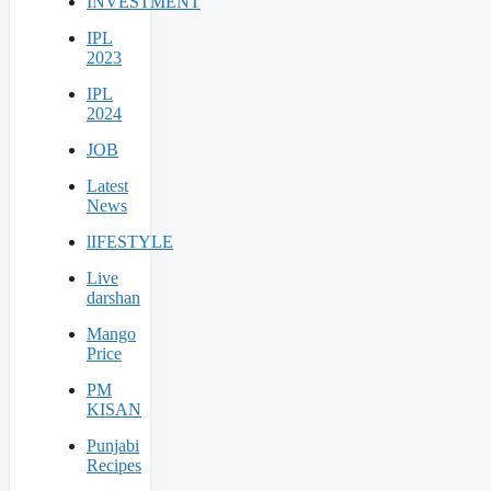
INVESTMENT
IPL
2023
IPL
2024
JOB
Latest
News
lIFESTYLE
Live
darshan
Mango
Price
PM
KISAN
Punjabi
Recipes