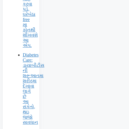
કરવા
પડે,
ઘરેબેઠા
free
મા
ફોનથી
શીખવશે
આ
એપ.
Diabetes
Care:
ડાયાબીટીસ
ની
શરૂઆતમા
શરીરમા
દેખાવા
લાગે
છે
આ
સંકેતો,
થઇ
જજો
સાવધાન