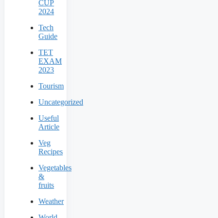
CUP
2024
Tech
Guide
TET
EXAM
2023
Tourism
Uncategorized
Useful
Article
Veg
Recipes
Vegetables
&
fruits
Weather
World