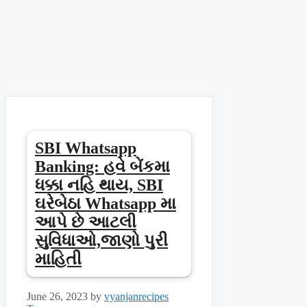
SBI Whatsapp
Banking: હવે બેંકમા
ધક્કા નહિ થાય, SBI
ઘરેબેઠા Whatsapp મા
આપે છે આટલી
સુવિધાઓ,જાણો પુરી
માહિતી
June 26, 2023
by
vyanjanrecipes