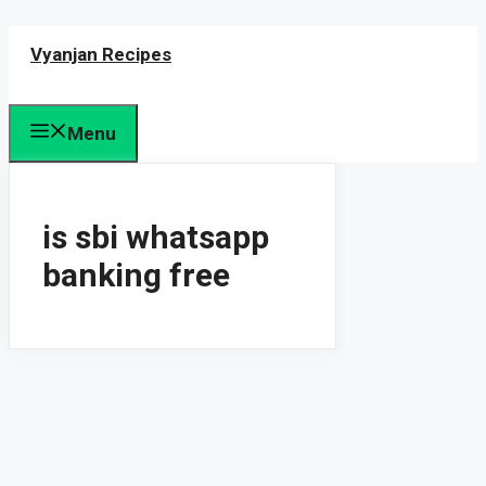
Skip
Vyanjan Recipes
to
content
Menu
is sbi whatsapp
banking free