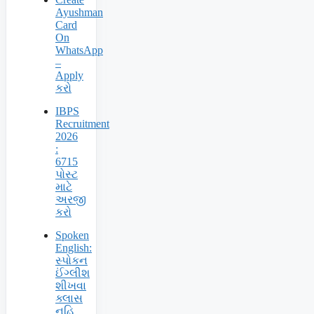
Ayushman
Card
On
WhatsApp
–
Apply
કરો
IBPS
Recruitment
2026
:
6715
પોસ્ટ
માટે
અરજી
કરો
Spoken
English:
સ્પોકન
ઈંગ્લીશ
શીખવા
ક્લાસ
નહિ