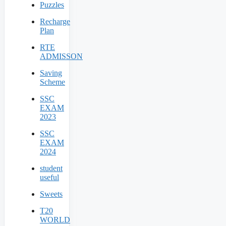
Puzzles
Recharge
Plan
RTE
ADMISSON
Saving
Scheme
SSC
EXAM
2023
SSC
EXAM
2024
student
useful
Sweets
T20
WORLD