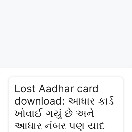
Lost Aadhar card
download: આધાર કાર્ડ
ખોવાઈ ગયું છે અને
આધાર નંબર પણ યાદ