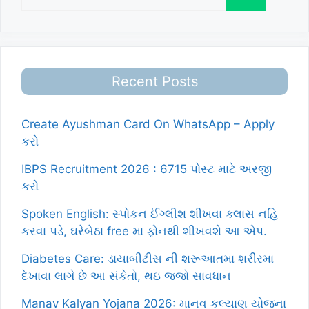
for:
Recent Posts
Create Ayushman Card On WhatsApp – Apply
કરો
IBPS Recruitment 2026 : 6715 પોસ્ટ માટે અરજી
કરો
Spoken English: સ્પોકન ઈંગ્લીશ શીખવા ક્લાસ નહિ
કરવા પડે, ઘરેબેઠા free મા ફોનથી શીખવશે આ એપ.
Diabetes Care: ડાયાબીટીસ ની શરૂઆતમા શરીરમા
દેખાવા લાગે છે આ સંકેતો, થઇ જજો સાવધાન
Manav Kalyan Yojana 2026: માનવ કલ્યાણ યોજના