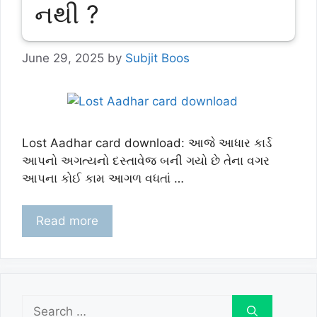
નથી ?
June 29, 2025
by
Subjit Boos
Lost Aadhar card download: આજે આધાર કાર્ડ
આપનો અગત્યનો દસ્તાવેજ બની ગયો છે તેના વગર
આપના કોઈ કામ આગળ વધતાં …
Read more
Search