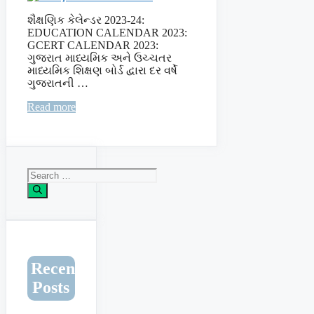
શૈક્ષણિક કેલેન્ડર 2023-24:
EDUCATION CALENDAR 2023:
GCERT CALENDAR 2023:
ગુજરાત માધ્યમિક અને ઉચ્ચતર
માધ્યમિક શિક્ષણ બોર્ડ દ્વારા દર વર્ષે
ગુજરાતની …
Read more
Search
for:
Recent
Posts