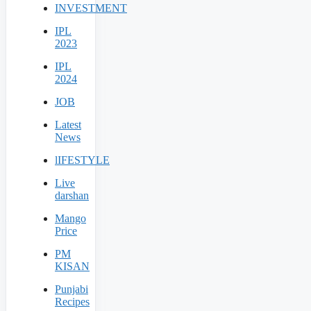
INVESTMENT
IPL
2023
IPL
2024
JOB
Latest
News
lIFESTYLE
Live
darshan
Mango
Price
PM
KISAN
Punjabi
Recipes