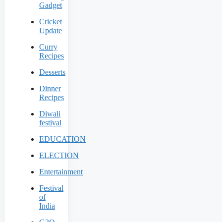
Gadget
Cricket
Update
Curry
Recipes
Desserts
Dinner
Recipes
Diwali
festival
EDUCATION
ELECTION
Entertainment
Festival
of
India