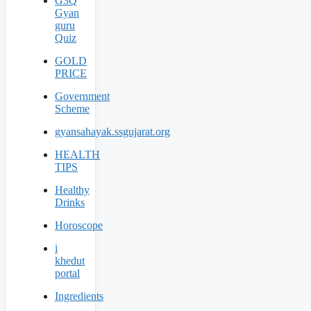
G3Q
Gyan
guru
Quiz
GOLD
PRICE
Government
Scheme
gyansahayak.ssgujarat.org
HEALTH
TIPS
Healthy
Drinks
Horoscope
i
khedut
portal
Ingredients