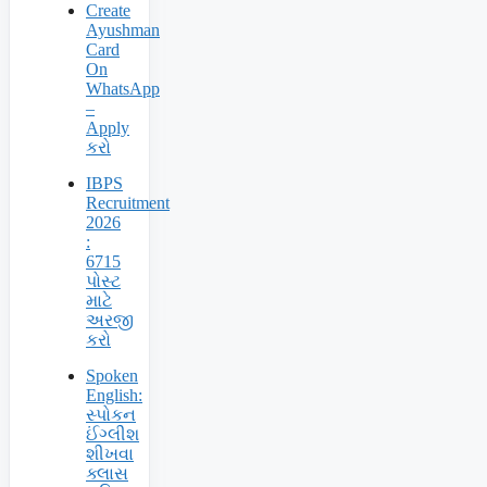
Create
Ayushman
Card
On
WhatsApp
–
Apply
કરો
IBPS
Recruitment
2026
:
6715
પોસ્ટ
માટે
અરજી
કરો
Spoken
English:
સ્પોકન
ઈંગ્લીશ
શીખવા
ક્લાસ