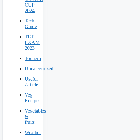
CUP
2024
Tech
Guide
TET
EXAM
2023
Tourism
Uncategorized
Useful
Article
Veg
Recipes
Vegetables
&
fruits
Weather