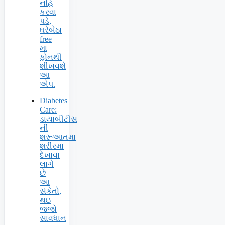
નહિ
કરવા
પડે,
ઘરેબેઠા
free
મા
ફોનથી
શીખવશે
આ
એપ.
Diabetes
Care:
ડાયાબીટીસ
ની
શરૂઆતમા
શરીરમા
દેખાવા
લાગે
છે
આ
સંકેતો,
થઇ
જજો
સાવધાન