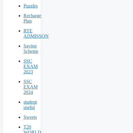
Puzzles
Recharge
Plan
RTE
ADMISSON
Saving
Scheme
SSC
EXAM
2023
SSC
EXAM
2024
student
useful
Sweets
T20
WORLD