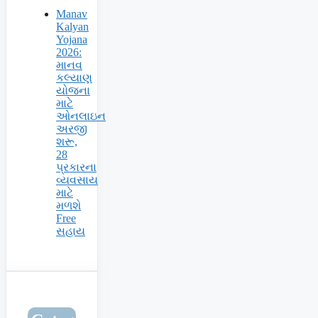
Manav
Kalyan
Yojana
2026:
માનવ
કલ્યાણ
યોજના
માટે
ઓનલાઇન
અરજી
શરૂ,
28
પ્રકારના
વ્યવસાય
માટે
મળશે
Free
સહાય