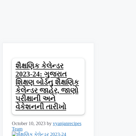
શૈક્ષણિક કેલેન્ડર
2023-24: ગુજરાત
શિક્ષણ બોર્ડનુ શૈક્ષણિક
કેલેન્ડર જાહેર, જાણો
પરીક્ષાની અને
વેકેશનની તારીખો
October 10, 2023
by
vyanjanrecipes
Team