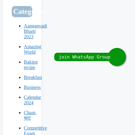
Categories
Aanganvadi
Bharti
2023
Amazing
World
Baking
recipe
Breakfast
Business
Calendar
2024
Chaat-
चाट
Competitive
Exam