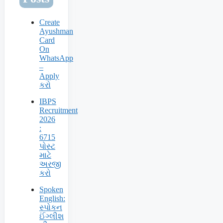
Create
Ayushman
Card
On
WhatsApp
–
Apply
કરો
IBPS
Recruitment
2026
:
6715
પોસ્ટ
માટે
અરજી
કરો
Spoken
English:
સ્પોકન
ઈંગ્લીશ