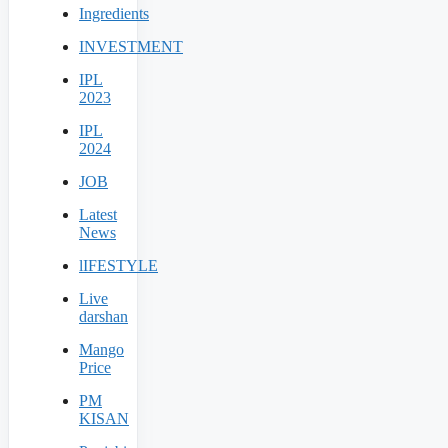
Ingredients
INVESTMENT
IPL
2023
IPL
2024
JOB
Latest
News
lIFESTYLE
Live
darshan
Mango
Price
PM
KISAN