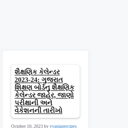
શૈક્ષણિક કેલેન્ડર
2023-24: ગુજરાત
શિક્ષણ બોર્ડનુ શૈક્ષણિક
કેલેન્ડર જાહેર, જાણો
પરીક્ષાની અને
વેકેશનની તારીખો
October 10, 2023
by
vyanjanrecipes