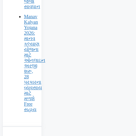
જજો
સાવધાન
Manav
Kalyan
Yojana
2026:
માનવ
કલ્યાણ
યોજના
માટે
ઓનલાઇન
અરજી
શરૂ,
28
પ્રકારના
વ્યવસાય
માટે
મળશે
Free
સહાય