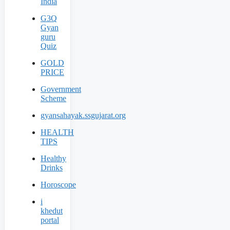
India
G3Q
Gyan
guru
Quiz
GOLD
PRICE
Government
Scheme
gyansahayak.ssgujarat.org
HEALTH
TIPS
Healthy
Drinks
Horoscope
i
khedut
portal