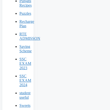
Punjabi
Recipes
Puzzles
Recharge
Plan
RTE
ADMISSON
Saving
Scheme
SSC
EXAM
2023
SSC
EXAM
2024
student
useful
Sweets