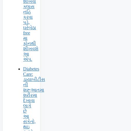
શીખવા
ક્લાસ
નહિ
કરવા
પડે,
ઘરેબેઠા
free
મા
ફોનથી
શીખવશે
આ
એપ.
Diabetes
Care:
ડાયાબીટીસ
ની
શરૂઆતમા
શરીરમા
દેખાવા
લાગે
છે
આ
સંકેતો,
થઇ