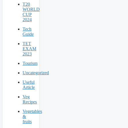
T20
WORLD
CUP
2024
Tech
Guide
TET
EXAM
2023
Tourism
Uncategorized
Useful
Article
Veg
Recipes
Vegetables
&
fruits