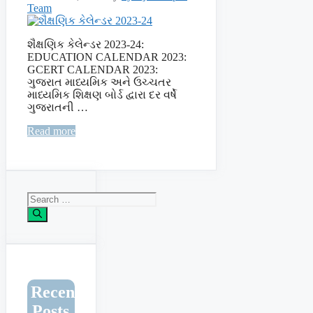
Team
શૈક્ષણિક કેલેન્ડર 2023-24:
EDUCATION CALENDAR 2023:
GCERT CALENDAR 2023:
ગુજરાત માધ્યમિક અને ઉચ્ચતર
માધ્યમિક શિક્ષણ બોર્ડ દ્વારા દર વર્ષે
ગુજરાતની …
Read more
Search
for:
Recent
Posts