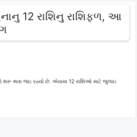
િનાનુ 12 રાશિનુ રાશિફળ, આ
ોગ
ો શરૂ થવા જઇ રહ્યો છે. એવામા 12 રાશિઓ માટે જુલાઇ