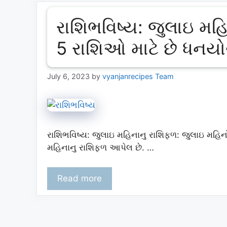
રાશિભવિષ્ય: જુલાઇ મહ
5 રાશિઓ માટે છે ધનય
July 6, 2023
by
vyanjanrecipes Team
રાશિભવિષ્ય: જુલાઇ મહિનાનુ રાશિફળ: જુલાઇ મહિન
મહિનાનુ રાશિફળ આપેલ છે. …
Read more