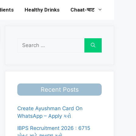
dients
Healthy Drinks
Chaat-चाट
Search
for:
Recent Posts
Create Ayushman Card On
WhatsApp – Apply કરો
IBPS Recruitment 2026 : 6715
પોસ્ટ માટે અરજી કરો