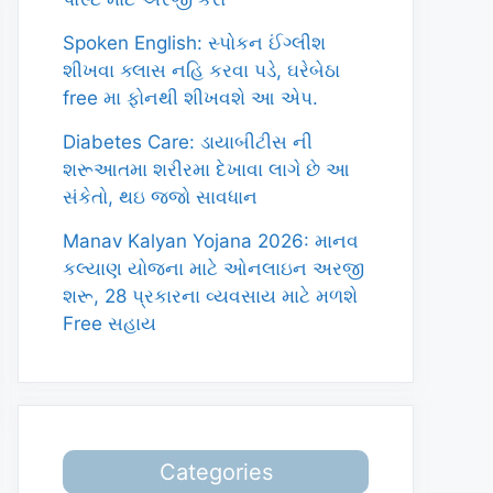
Spoken English: સ્પોકન ઈંગ્લીશ
શીખવા ક્લાસ નહિ કરવા પડે, ઘરેબેઠા
free મા ફોનથી શીખવશે આ એપ.
Diabetes Care: ડાયાબીટીસ ની
શરૂઆતમા શરીરમા દેખાવા લાગે છે આ
સંકેતો, થઇ જજો સાવધાન
Manav Kalyan Yojana 2026: માનવ
કલ્યાણ યોજના માટે ઓનલાઇન અરજી
શરૂ, 28 પ્રકારના વ્યવસાય માટે મળશે
Free સહાય
Categories