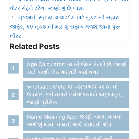
વોટર મેટ્રો ટ્રેન, જાણો શું છે ખાસ.
નુકશાની સહાય: વાવાઝોડા માટે નુકશાની સહાય
જાહેર, કઇ નુકશાની માટે શું સહાય મળશે;જાનો પુરૂ
લીસ્ટ
Related Posts
Age Calculator: તમારી ઉંમર કેટલી છે, જાણો
ચાર્ટ પરથી કોઇ ગણતરી કર્યા વગર
whatsapp Meta AI: વોટસઅપ પર AI નો
ઉપયોગ કરી તમારી ઇમેજ બનાવો અફલાતૂન,
જાણો પ્રોસેસ
Name Meaning App: જાણો તમારા નામનો
અર્થ શું થાય, નામનો અર્થ બતાવતી એપ.