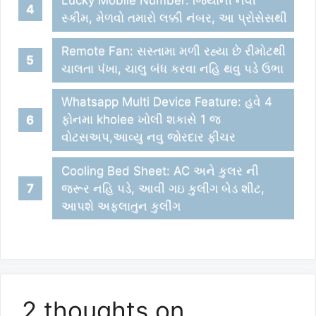
Lucky Mobile Number: જિયોની નવી
સ્કીમ, મેળવો તમારો લક્કી નંબર, આ પ્રોસેસથી
Remote Fan: સસ્તામા મળી રહ્યા છે રીમોટથી
ચાલતા પંંખા, ચાલુ બંધ કરવા નહિ થવુ પડે ઉભા
Whatsapp Multi Device Feature: હવે 4
ફોનમા kholee ખોલી શકાસે 1 જ
વોટસઅપ,આવ્યુ નવુ જોરદાર ફીચર
Cooling Bed Sheet: AC અને કુલર ની
જરૂર નહિ પડે, આવી ગઇ કુલીંગ બેડ શીટ,
આપશે અફલાતુન કુલીંગ
2 thoughts on