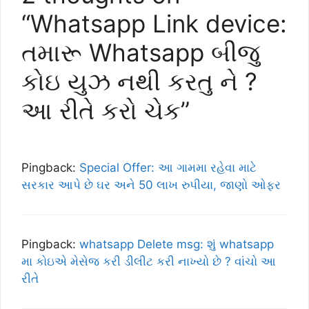
“Whatsapp Link device:
તમારૂ Whatsapp બીજુ
કોઇ યુઝ નથી કરતુ ને ?
આ રીતે કરો ચેક”
Pingback:
Special Offer: આ ગામમા રહેવા માટે
સરકાર આપે છે ઘર અને 50 લાખ રુપીયા, જાણો ઓફર
Pingback:
whatsapp Delete msg: શું whatsapp
મા કોઇએ મેસેજ કરી ડીલીટ કરી નાખ્યો છે ? વાંચો આ
રીતે