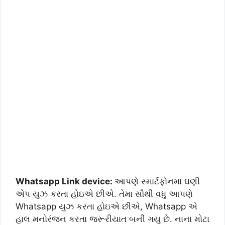
Whatsapp Link device:
આપણે સ્માર્ટફોનમા ઘણી
એપ યુઝ કરતા હોઇએ છીએ. તેમા સૌથી વધુ આપણે
Whatsapp યુઝ કરતા હોઇએ છીએ, Whatsapp એ
હાલ મનોરંજન કરતા જરૂરીયાત બની ગયુ છે. નાના મોટા