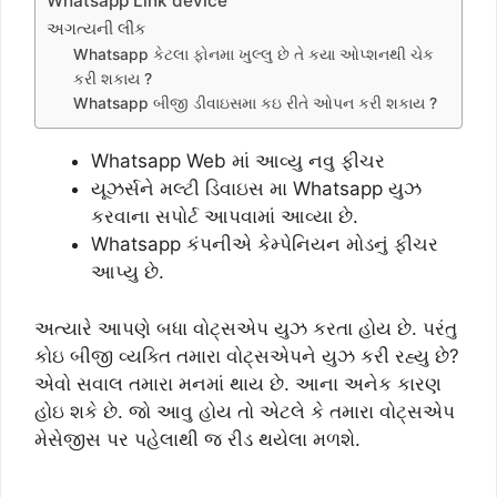
Whatsapp Link device
અગત્યની લીંક
Whatsapp કેટલા ફોનમા ખુલ્લુ છે તે કયા ઓપ્શનથી ચેક
કરી શકાય ?
Whatsapp બીજી ડીવાઇસમા કઇ રીતે ઓપન કરી શકાય ?
Whatsapp Web માં આવ્યુ નવુ ફીચર
યૂઝર્સને મલ્ટી ડિવાઇસ મા Whatsapp યુઝ
કરવાના સપોર્ટ આપવામાં આવ્યા છે.
Whatsapp કંપનીએ કેમ્પેનિયન મોડનું ફીચર
આપ્યુ છે.
અત્યારે આપણે બધા વોટ્સએપ યુઝ કરતા હોય છે. પરંતુ
કોઇ બીજી વ્યક્તિ તમારા વોટ્સએપને યુઝ કરી રહ્યુ છે?
એવો સવાલ તમારા મનમાં થાય છે. આના અનેક કારણ
હોઇ શકે છે. જો આવુ હોય તો એટલે કે તમારા વોટ્સએપ
મેસેજીસ પર પહેલાથી જ રીડ થયેલા મળશે.