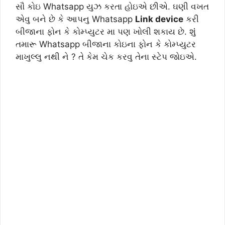
સૌ કોઇ Whatsapp યુઝ કરતા હોઇએ છીએ. ઘણી વખત
એવુ બને છે કે આપનુ Whatsapp
Link device
કરી
બીજાના ફોન કે કોમ્પ્યુટર મા પણ ખોલી શકાય છે. શુંં
તમારૂ Whatsapp બીજાના કોઇના ફોન કે કોમ્પ્યુટર
માખુલ્લુ નથી ને ? તે કેમ ચેક કરવુ તેના સ્ટેપ જોઇએ.