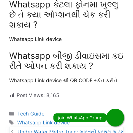
Whatsapp કેટલા ફોનમા ખુલ્લુ
છે તે કયા ઓપ્શનથી ચેક કરી
શકાય ?
Whatsapp Link device
Whatsapp બીજી ડીવાઇસમા કઇ
રીતે ઓપન કરી શકાય ?
Whatsapp Link device થી QR CODE સ્કેન કરીને
Post Views:
8,165
Categories
Tech Guide
Tags
Whatsapp Link device
Under Water Metro Train: ભારતની પ્રથમ અંડર