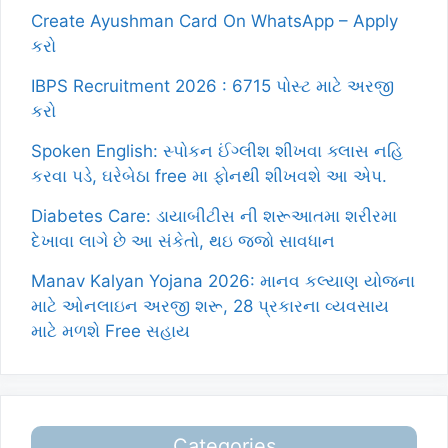
Create Ayushman Card On WhatsApp – Apply
કરો
IBPS Recruitment 2026 : 6715 પોસ્ટ માટે અરજી
કરો
Spoken English: સ્પોકન ઈંગ્લીશ શીખવા ક્લાસ નહિ
કરવા પડે, ઘરેબેઠા free મા ફોનથી શીખવશે આ એપ.
Diabetes Care: ડાયાબીટીસ ની શરૂઆતમા શરીરમા
દેખાવા લાગે છે આ સંકેતો, થઇ જજો સાવધાન
Manav Kalyan Yojana 2026: માનવ કલ્યાણ યોજના
માટે ઓનલાઇન અરજી શરૂ, 28 પ્રકારના વ્યવસાય
માટે મળશે Free સહાય
Categories