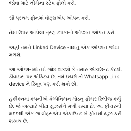
જોવા માટે નીચેના સ્ટેપ ફોલો કરો.
સૌ પ્રથમ ફોનમાં વોટ્સએપ ઓપન કરો.
તેમા ઉપર આપેલા ત્રણ ટપકાનો ઓપ્શન ઓપન કરો.
અહીં તમને Linked Device નામનુ એક ઓપ્શન જોવા
મળશે.
આ ઓપ્શનમાં તમે જોઇ શકશો કે તમારુ એકાઉન્ટ કેટલી
ડીવાઇસ પર એક્ટિવ છે. તમે ઇચ્છો તો Whatsapp Link
device ને રિમૂવ પણ કરી શકો છો.
હકીકતમાં કંપનીએ કેમ્પેનિયન મોડનું ફીચર રિલીજ કર્યુ
છે. જે અત્યારે બીટા યુઝર્સને મળી રહ્યા છે. આ ફીચરની
મદદથી એક જ વોટ્સએપ એકાઉન્ટ બે ફોનમાં યૂઝ કરી
શકાય છે.