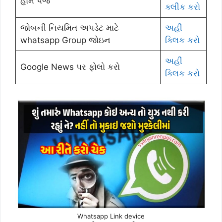
હોમ પેજ
ક્લીક કરો
જોબની નિયમિત અપડેટ માટે
અહીં
whatsapp Group જોઇન
ક્લિક કરો
અહીં
Google News પર ફોલો કરો
ક્લિક કરો
Whatsapp Link device