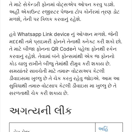
તે માટે સેકેન્ડરી ફોનમાં વોટ્સએપ ઓપન કરવુ પડશે.
અહીં એકાઉન્ટ રજીસ્ટર પેજના ટોપ કોર્નરમાં ત્રણ ડોટ
મળશે, તેની પર ક્લિક કરવાનું રહેશે.
હવે Whatsapp Link device નું ઓપ્શન મળશે. જેની
મદદથી તમે પ્રાઇમરી ફોનને તેનાથી ક્નેક્ટ કરી શકો છો.
તે માટે બીજા ફોનના QR Codeને પહેલા ફોનથી સ્કેન
કરવાનું રહેશે. તેવામાં બંને ફોન્સમાંથી એક જ ફોનનો
કોડ ચાલુ રાખીને બીજુ તેમાંથી રીમુવ કરી શકાય છે.
સમયાંતરે સાવચેતી માટે તમારૂ વોટસઅપ કેટલી
ડીવાઇસમા ખુલ્લુ છે તે ચેક કરતુ રહેવુ જોઇએ. આમ આ
સુવિધાથી તમારુ વોટસાપ કેટલી ડીવાઇસ મા ખુલ્લુ છે તે
સરળતાથી ચેક કરી શકાય છે.
અગત્યની લીંક
અહિં