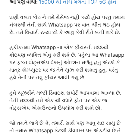
આ પણ વાંચો:
15000 થી નીચે મળતા TOP 5G ફોન
ઘણી વખત કોઇ ને તમે મેસેજ નહીં કર્યો હોય પરંતુ તમારા
નંબરથી તેની સાથે Whatsapp પર વાત-ચીત થઇ હોય
છે. તમે વિચારી રહ્યાં છો કે આવુ કેવી રીતે બની શકે છે.
હકીકતમા Whatsapp ના એક ફીચરની મદદથી
કોઇપણ વ્યક્તિ એવુ કરી શકે છે. પહેલા આ Whatsapp
પર ફક્ત વોટ્સએપ વેબનું ઓપ્શન મળૅતુ હતુ એટલે કે
માત્ર કોમ્પ્યુટર પર જ તેને યુઝ કરી શકાતુ હતુ. પરંતુ
હવે તેની પર નવુ ફીચર આવી ગયુ છે.
હવે યૂઝર્સને મલ્ટી ડિવાઇસ સપોર્ટ આપવામાં આવ્યા છે.
તેની મદદથી તમે એક થી વધારે ફોન પર એક જ
વોટ્સએપ એકાઉન્ટનો ઉપયોગ કરી શકો છો.
જો તમને લાગે છે કે, તમારી સાથે પણ આવુ થઇ રહ્યું છે
તો તમારુ Whatsapp કેટલી ડીવાઇસ પર એકટીવ છે તે