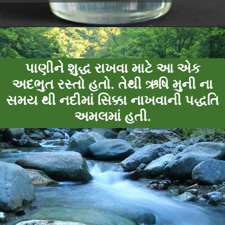
પાણીને શુદ્ધ રાખવા માટે આ એક
અદભુત રસ્તો હતો. તેથી ઋષિ મુની ના
સમય થી નદીમાં સિક્કા નાખવાની પદ્ધતિ
અમલમાં હતી.