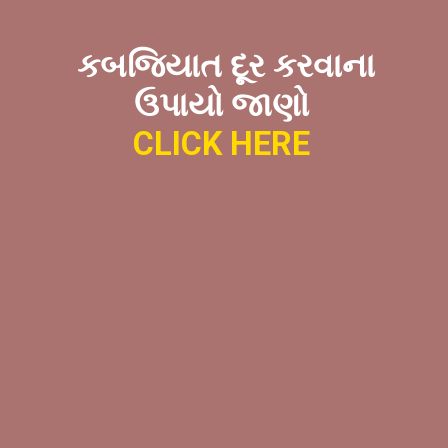
કબજિયાત દૂર કરવાના
ઉપાયો જાણો
CLICK HERE