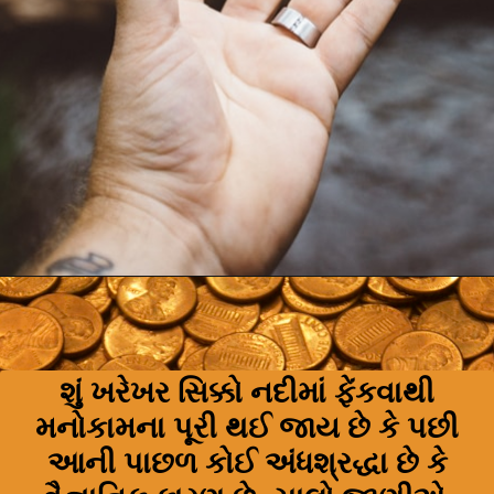
શું ખરેખર સિક્કો નદીમાં ફેંકવાથી
મનોકામના પૂરી થઈ જાય છે કે પછી
આની પાછળ કોઈ અંધશ્રદ્ધા છે કે