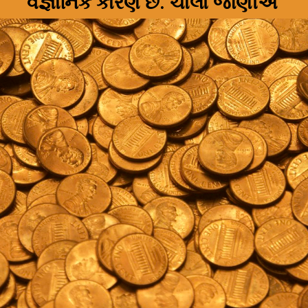
વૈજ્ઞાનિક કારણ છે. ચાલો જાણીએ