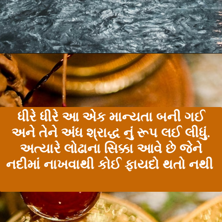
ધીરે ધીરે આ એક માન્યતા બની ગઈ
અને તેને અંધ શ્રાદ્ધ નું રૂપ લઈ લીધું.
અત્યારે લોઢાના સિક્કા આવે છે જેને
નદીમાં નાખવાથી કોઈ ફાયદો થતો નથી