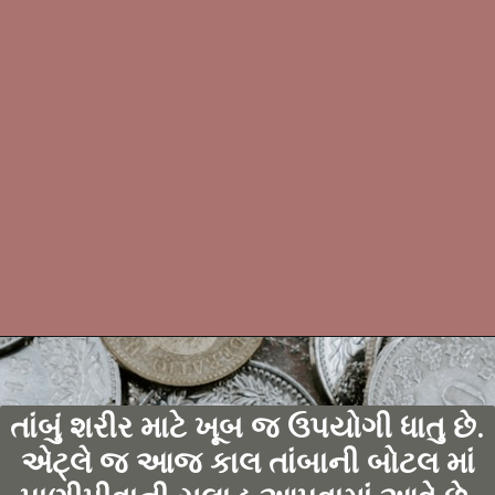
તાંબું શરીર માટે ખૂબ જ ઉપયોગી ધાતુ છે.
એટ્લે જ આજ કાલ તાંબાની બોટલ માં