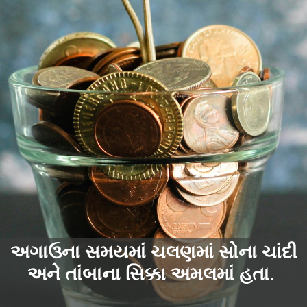
અગાઉના સમયમાં ચલણમાં સોના ચાંદી
અને તાંબાના સિક્કા અમલમાં હતા.