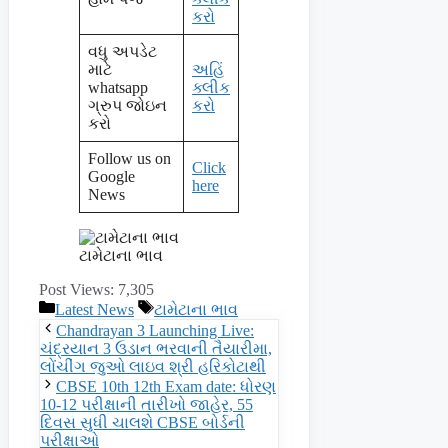
કરો
વધુ અપડેટ
માટે
અહિં
whatsapp
ક્લીક
ગ્રુપ જોઇન
કરો
કરો
Follow us on
Click
Google
here
News
ટામેટાના ભાવ
Post Views:
7,305
Categories
Tags
Latest News
ટામેટાના ભાવ
Chandrayan 3 Launching Live:
ચંદ્રયાન 3 ઉડાન ભરવાની તૈયારીમા,
લોંચીંગ જુઓ લાઇવ શ્રી હરિકોટાથી
CBSE 10th 12th Exam date: ધોરણ
10-12 પરીક્ષાની તારીખો જાહેર, 55
દિવસ સુધી ચાલશે CBSE બોર્ડની
પરીક્ષાઓ