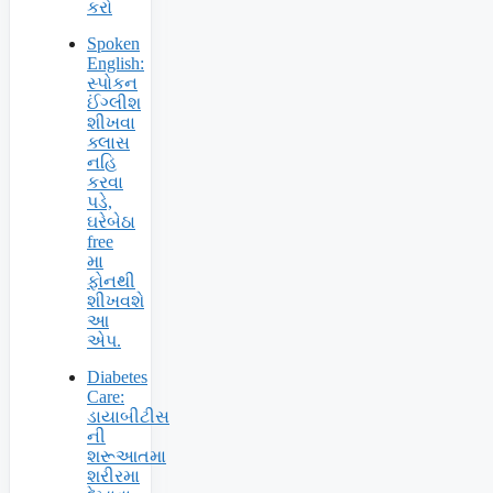
કરો
Spoken
English:
સ્પોકન
ઈંગ્લીશ
શીખવા
ક્લાસ
નહિ
કરવા
પડે,
ઘરેબેઠા
free
મા
ફોનથી
શીખવશે
આ
એપ.
Diabetes
Care:
ડાયાબીટીસ
ની
શરૂઆતમા
શરીરમા