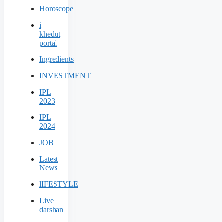
Horoscope
i
khedut
portal
Ingredients
INVESTMENT
IPL
2023
IPL
2024
JOB
Latest
News
lIFESTYLE
Live
darshan