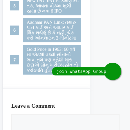
New IPO: IPO મા કમાણીની
તક, આવતા વીકમા ખુલી
રહ્યા છે નવા 6 IPO
Aadhaar PAN Link: તમારુ
પાન કાર્ડ અને આધાર કાર્ડ
લિંક થયેલું છે કે નહીં, ચેક
કરો ઓનલાઇન 2 મીનીટમા
Gold Price in 1963: 60 વર્ષ
મા એટલો વધ્યો સોનાનો
ભાવ, તમે પણ કહેશો મારા
દાદાએ સોનુ ખરીદ્યુ હોત તો
કરોડપતિ હોત
Leave a Comment
Comment