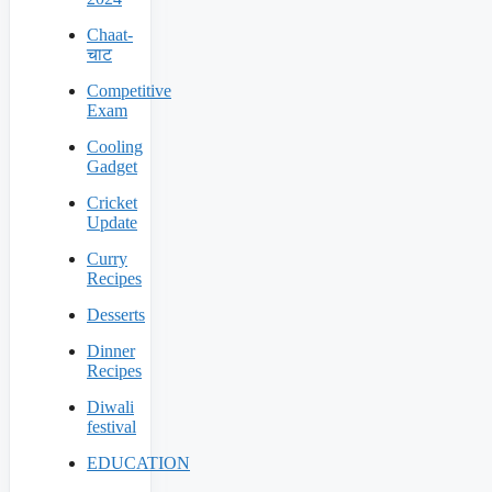
Chaat-
चाट
Competitive
Exam
Cooling
Gadget
Cricket
Update
Curry
Recipes
Desserts
Dinner
Recipes
Diwali
festival
EDUCATION