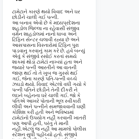
ટામેટાને કારણે થયો વિવાદ અને ઘર
છોડીને ચાલી ગઈ પત્ની.
આ બનાવ એવો છે કે મધ્યપ્રદેશના
શહડોલ જિલ્લા ના રહેવાસી સંજીવ
વર્મન શાહડોલમાં નાનો ધાબા અને
ટિફિન સેન્ટર ચલાવી રહ્યા છે અને
આસપાસના વિસ્તારોમાં ટિફિન પુરા
પાડવાનુ કરવાનું કામ કરે છે. હવે બન્યું
એવું કે સંજીવે રસોઈ કરતાં સમયે
શાકમાં થોડા ટામેટાં નાખ્યાં હતા અને
જ્યારે પત્ની આરતીને આ વાતની
જાણ થઈ તો તે ખુબ જ ગુસ્સે થઈ
ગઈ, જેના કારણે પતિ-પત્ની વચ્ચે
ઝઘડો થયો. વિવાદ એટલો વધી ગયો કે
પત્ની પતિને છોડીને તેની દીકરી ને
લઇને બહેનના ઘરે ચાલી ગઈ. જો કે
પતિએ આખરે પોતાની ભૂલ સ્વીકારી
લીધી અને પત્નીને સમજાવવાની ઘણી
કોશિશ કરી હતી અને ભવિષ્યમાં
ટામેટાંનો ઉપયોગ નહીં કરવાની ખાતરી
પણ આપી હતી, પરંતુ તે માની
નહીં.એટલું જ નહીં આ મામલો પોલીસ
સ્ટેશન સુધી પહોંચ્યો હતો. સંજીવે