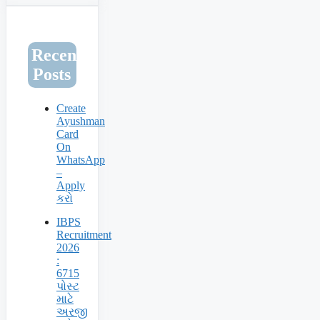
Recent
Posts
Create
Ayushman
Card
On
WhatsApp
–
Apply
કરો
IBPS
Recruitment
2026
:
6715
પોસ્ટ
માટે
અરજી