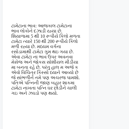
ટામેટાના ભાવ: આજકાલ ટામેટાના
ભાવ લોકોને દઝાડી રહ્યા છે.
શિયાળામા 5 થી 10 રૂપીયે કિલો મળતા
ટામેટા ત્યારે 150 થી 200 રૂપીયે કિલો
મળી રહ્યા છે. મધ્યમ વર્ગના
રસોડામાથી ટામેટા ગુમ થઇ ગયા છે.
એવા ટામેટા ના ભાવ ઉપર અવનવા
મેસેજ અને જોકસ સોશીયલ મીડીયા
મા બનતા રહે છે. પરંતુ હાલ મ અજે ક
એવો વિચિત્ર કિસ્સો ધ્યાને આવ્યો છે
જે સાંભળીને તમે પણ અચરજ પામશો.
પતિએ પત્નિની જાણ બહાર શાકમા
ટામેટા નાખતા પત્નિ ઘર છોડીને ચાલી
ગઇ અને ઝઘડો પણ થયો.