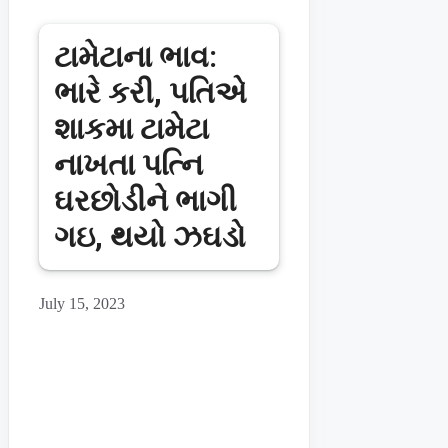
ટામેટાના ભાવ:
ભારે કરી, પતિએ
શાકમા ટામેટા
નાખતા પત્નિ
ઘરછોડીને ભાગી
ગઇ, થયો ઝઘડો
July 15, 2023