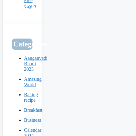
Free
સહાય
Categories
Aanganvadi
Bharti
2023
Amazing
World
Baking
recipe
Breakfast
Business
Calendar
2024