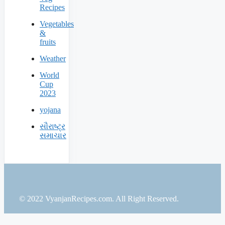
Recipes
Vegetables
&
fruits
Weather
World
Cup
2023
yojana
સૌરાષ્ટ્ર
સમાચાર
© 2022 VyanjanRecipes.com. All Right Reserved.