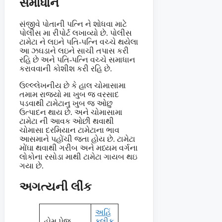
સમાધાન
સંજીવે પોતાની પત્નિ ને શોધવા માટે
પોલીસ મા રીપોર્ટ લખાવ્યો છે. પોલીસ
ટામેટા ને લઇને પતિ-પત્નિ વચ્ચે થયેલા
આ ઝઘડાને લઇને સાચી તપાસ કરી
રહિ છે અને પતિ-પત્નિ વચ્ચે સમાધાન
કરાવવાની કોશીશ કરી રહિ છે.
ઉલ્લ્લેખનીય છે કે હાલ ચોમાસામા
તમામ રાજ્યો મા ખુબ જ વરસાદ
પડવાથી ટામેટાનુ ખુબ જ ઓછુ
ઉત્પાદન થાય છે. અને ચોમાસામા
ટામેટા ની આવક ઓછી થવાથી
ચોમાસા દરમિયાન ટામેટાના ભાવ
આસમાને પહોંચી જતા હોય છે. ટામેટા
મોંઘા થવાથી ગરીબ અને મધ્યમ વર્ગના
લોકોના રસોડા માથી ટામેટા ગાયબ થઇ
ગયા છે.
અગત્યની લીંક
અહિં
હોમ પેજ
ક્લીક