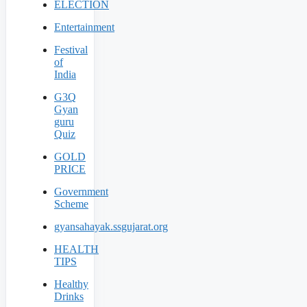
ELECTION
Entertainment
Festival
of
India
G3Q
Gyan
guru
Quiz
GOLD
PRICE
Government
Scheme
gyansahayak.ssgujarat.org
HEALTH
TIPS
Healthy
Drinks