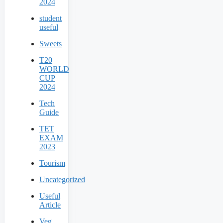
2024
student
useful
Sweets
T20
WORLD
CUP
2024
Tech
Guide
TET
EXAM
2023
Tourism
Uncategorized
Useful
Article
Veg