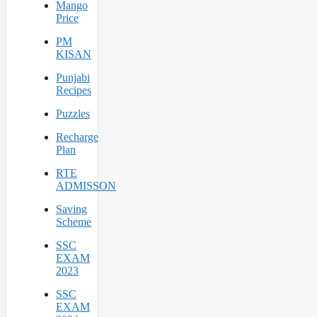
Mango
Price
PM
KISAN
Punjabi
Recipes
Puzzles
Recharge
Plan
RTE
ADMISSON
Saving
Scheme
SSC
EXAM
2023
SSC
EXAM