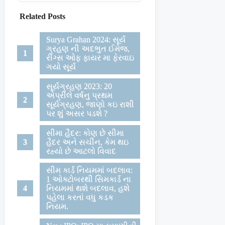
Related Posts
Surya Grahan 2024: સૂર્ય
ગ્રહણ ની અદભુત ઈમેજ,
રીંગ્સ ઓફ ફાયર મા ફેરવાઇ
ગયો સૂર્ય
સૂર્યગ્રહણ 2023: 20
એપ્રીલે વર્ષનુ પ્રથમ
સૂર્યગ્રહણ, જાણો કઇ રાશી
પર શું અસર પડશે ?
સીમા હૈદર: કોણ છે સીમા
હૈદર અને સચીન, કેમ થઇ
રહ્યો છે આટલો વિવાદ
સીમ કાર્ડ નિયમમાં બદલાવ:
1 ઓક્ટોબરથી સિમકાર્ડ ના
નિયમમાં થશે બદલાવ, હશે
પહેલા કરતાં વધુ કડક
નિયમ.