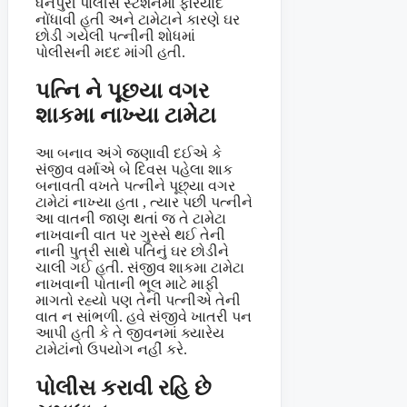
ધનપુરી પોલીસ સ્ટેશનમાં ફરિયાદ
નોંધાવી હતી અને ટામેટાને કારણે ઘર
છોડી ગયેલી પત્નીની શોધમાં
પોલીસની મદદ માંગી હતી.
પત્નિ ને પૂછયા વગર
શાકમા નાખ્યા ટામેટા
આ બનાવ અંગે જણાવી દઈએ કે
સંજીવ વર્માએ બે દિવસ પહેલા શાક
બનાવતી વખતે પત્નીને પૂછ્યા વગર
ટામેટાં નાખ્યા હતા , ત્યાર પછી પત્નીને
આ વાતની જાણ થતાં જ તે ટામેટા
નાખવાની વાત પર ગુસ્સે થઈ તેની
નાની પુત્રી સાથે પતિનું ઘર છોડીને
ચાલી ગઈ હતી. સંજીવ શાકમા ટામેટા
નાખવાની પોતાની ભૂલ માટે માફી
માગતો રહ્યો પણ તેની પત્નીએ તેની
વાત ન સાંભળી. હવે સંજીવે ખાતરી પન
આપી હતી કે તે જીવનમાં ક્યારેય
ટામેટાંનો ઉપયોગ નહીં કરે.
પોલીસ કરાવી રહિ છે