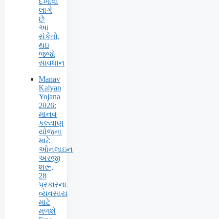
દેખાવા
લાગે
છે
આ
સંકેતો,
થઇ
જજો
સાવધાન
Manav
Kalyan
Yojana
2026:
માનવ
કલ્યાણ
યોજના
માટે
ઓનલાઇન
અરજી
શરૂ,
28
પ્રકારના
વ્યવસાય
માટે
મળશે