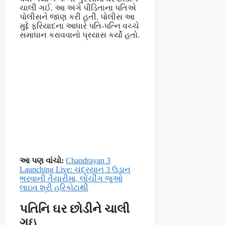
ચાલી ગઈ. આ અંગે પીડિતાના પતિએ
પોલીસને જાણ કરી હતી. પોલીસ આ
મુદ્દે ફરિયાદના આધારે પતિ-પત્નિ વચ્ચે
સમાધાન કરાવવાનો પ્રયાસ કર્યો હતો.
આ પણ વાંચો:
Chandrayan 3
Launching Live: ચંદ્રયાન 3 ઉડાન
ભરવાની તૈયારીમા, લોંચીંગ જુઓ
લાઇવ શ્રી હરિકોટાથી
પતિનિ ઘર છોડીને ચાલી
ગઇ