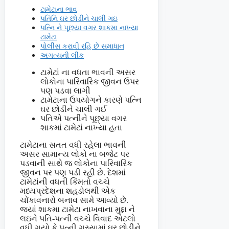
ટામેટાના ભાવ
પતિનિ ઘર છોડીને ચાલી ગઇ
પત્નિ ને પૂછયા વગર શાકમા નાખ્યા
ટામેટા
પોલીસ કરાવી રહિ છે સમાધાન
અગત્યની લીંક
ટામેટાં ના વધતા ભાવની અસર
લોકોના પારિવારિક જીવન ઉપર
પણ પડવા લાગી
ટામેટાના ઉપયોગને કારણે પત્નિ
ઘર છોડીને ચાલી ગઈ
પતિએ પત્નીને પૂછ્યા વગર
શાકમાં ટામેટાં નાખ્યા હતા
ટામેટાના સતત વધી રહેલા ભાવની
અસર સામાન્ય લોકો ના બજેટ પર
પડવાની સાથે જ લોકોના પારિવારિક
જીવન પર પણ પડી રહી છે. દેશમાં
ટામેટાંની વધતી કિંમતો વચ્ચે
મધ્યપ્રદેશના શહડોલથી એક
ચોંકાવનારો બનાવ સામે આવ્યો છે.
જ્યાં શાકમા ટામેટા નાખવાના મુદ્દા ને
લઇને પતિ-પત્ની વચ્ચે વિવાદ એટલો
વધી ગયો કે પત્ની ગુસ્સામાં ઘર છોડીને