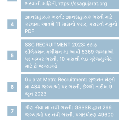
ભરવાની માહિતી,https://ssagujarat.org
જ્ઞાનસહાયક ભરતી: જ્ઞાનસહાયક ભરતી માટે
કરવામા આવશે 11 માસનો કરાર, કરારનો નમુનો
PDF
SSC RECRUITMENT 2023: સ્ટાફ
સીલેકશન કમીશન મા આવી 5369 જગ્યાઓ
પર બમ્પર ભરતી, 10 પાસથી લઇ ગ્રેજયુએટ
માટે છે જગ્યાઓ
Gujarat Metro Recruitment: ગુજરાત મેટ્રો
મા 434 જગ્યાઓ પર ભરતી, છેલ્લી તારીખ 9
જુન 2023
ગૌણ સેવા મા નવી ભરતી: GSSSB દ્વારા 266
જગ્યાઓ પર નવી ભરતી, પગારધોરણ 49600