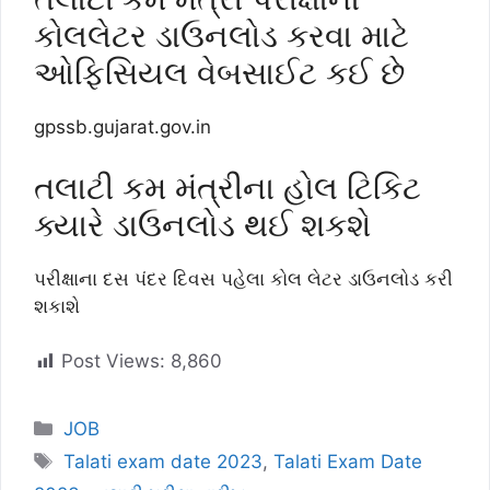
કોલલેટર ડાઉનલોડ કરવા માટે
ઓફિસિયલ વેબસાઈટ કઈ છે
gpssb.gujarat.gov.in
તલાટી કમ મંત્રીના હોલ ટિકિટ
ક્યારે ડાઉનલોડ થઈ શકશે
પરીક્ષાના દસ પંદર દિવસ પહેલા કોલ લેટર ડાઉનલોડ કરી
શકાશે
Post Views:
8,860
Categories
JOB
Tags
Talati exam date 2023
,
Talati Exam Date