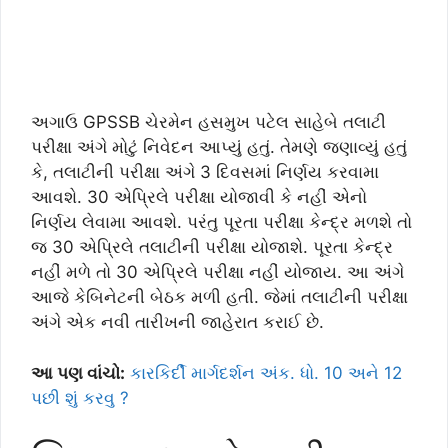
અગાઉ GPSSB ચેરમેન હસમુખ પટેલ સાહેબે તલાટી
પરીક્ષા અંગે મોટું નિવેદન આપ્યું હતું. તેમણે જણાવ્યું હતું
કે, તલાટીની પરીક્ષા અંગે 3 દિવસમાં નિર્ણય કરવામા
આવશે. 30 એપ્રિલે પરીક્ષા યોજાવી કે નહીં એનો
નિર્ણય લેવામા આવશે. પરંતુ પૂરતા પરીક્ષા કેન્દ્ર મળશે તો
જ 30 એપ્રિલે તલાટીની પરીક્ષા યોજાશે. પૂરતા કેન્દ્ર
નહીં મળે તો 30 એપ્રિલે પરીક્ષા નહીં યોજાય. આ અંગે
આજે કેબિનેટની બેઠક મળી હતી. જેમાં તલાટીની પરીક્ષા
અંગે એક નવી તારીખની જાહેરાત કરાઈ છે.
આ પણ વાંચો:
કારકિર્દી માર્ગદર્શન અંક. ધો. 10 અને 12
પછી શું કરવુ ?