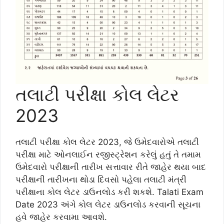
તલાટી પરીક્ષા કોલ લેટર
2023
તલાટી પરીક્ષા કોલ લેટર 2023, જે ઉમેદવારોએ તલાટી
પરીક્ષા માટે ઓનલાઈન રજીસ્ટ્રેશન કરેલું હતું તે તમામ
ઉમેદવારો પરીક્ષાની તારીખ સત્તાવાર રીતે જાહેર થયા બાદ
પરીક્ષાની તારીખના થોડા દિવસો પહેલા તલાટી મંત્રી
પરીક્ષાના કોલ લેટર ડાઉનલોડ કરી શકશે. Talati Exam
Date 2023 અંગે કોલ લેટર ડાઉનલોડ કરવાની સૂચના
હવે જાહેર કરવામા આવશે.