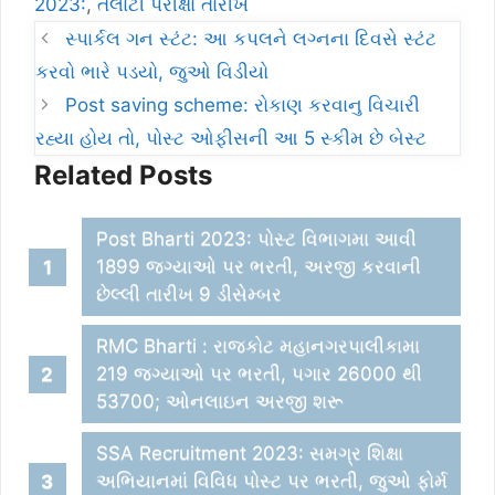
2023:
,
તલાટી પરીક્ષા તારીખ
સ્પાર્કલ ગન સ્ટંટ: આ કપલને લગ્નના દિવસે સ્ટંટ
કરવો ભારે પડયો, જુઓ વિડીયો
Post saving scheme: રોકાણ કરવાનુ વિચારી
રહ્યા હોય તો, પોસ્ટ ઓફીસની આ 5 સ્કીમ છે બેસ્ટ
Related Posts
Post Bharti 2023: પોસ્ટ વિભાગમા આવી
1899 જગ્યાઓ પર ભરતી, અરજી કરવાની
છેલ્લી તારીખ 9 ડીસેમ્બર
RMC Bharti : રાજકોટ મહાનગરપાલીકામા
219 જગ્યાઓ પર ભરતી, પગાર 26000 થી
53700; ઓનલાઇન અરજી શરૂ
SSA Recruitment 2023: સમગ્ર શિક્ષા
અભિયાનમાં વિવિધ પોસ્ટ પર ભરતી, જુઓ ફોર્મ