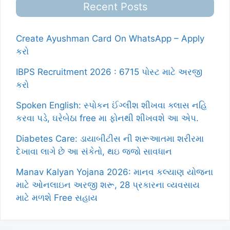
Recent Posts
Create Ayushman Card On WhatsApp – Apply
કરો
IBPS Recruitment 2026 : 6715 પોસ્ટ માટે અરજી
કરો
Spoken English: સ્પોકન ઈંગ્લીશ શીખવા ક્લાસ નહિ
કરવા પડે, ઘરેબેઠા free મા ફોનથી શીખવશે આ એપ.
Diabetes Care: ડાયાબીટીસ ની શરૂઆતમા શરીરમા
દેખાવા લાગે છે આ સંકેતો, થઇ જજો સાવધાન
Manav Kalyan Yojana 2026: માનવ કલ્યાણ યોજના
માટે ઓનલાઇન અરજી શરૂ, 28 પ્રકારના વ્યવસાય
માટે મળશે Free સહાય