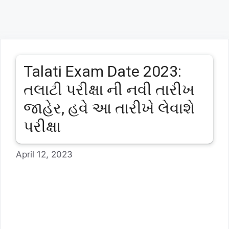
Talati Exam Date 2023:
તલાટી પરીક્ષા ની નવી તારીખ
જાહેર, હવે આ તારીખે લેવાશે
પરીક્ષા
April 12, 2023