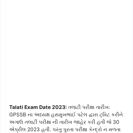
Talati Exam Date 2023:
તલાટી પરીક્ષા તારીખ:
GPSSB ના અધ્યક્ષ હસમુખભાઈ પટેલ દ્વારા ટ્વિટ કરીને
અગાઉ તલાટી પરીક્ષા ની તારીખ જાહેર કરી હતી જે 30
એપ્રીલ 2023 હતી. પરંતુ પુરતા પરીક્ષા કેન્દ્રો ન મળતા