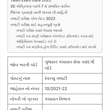
Talati Exam Date 2023
30 એપ્રિલના બદલે 7 મે સંભવિત તારીખ
જિલ્લા પ્રમાણે ખાલી જગ્યા ની માહિતી
તલાટી પરીક્ષા કોલ લેટર 2023
તલાટી પરીક્ષા માટે મહત્વપૂર્ણ પ્રશ્નો
તલાટી પરીક્ષા ક્યારે લેવામાં આવશે
તલાટી કમ મંત્રી પરીક્ષાના કોલલેટર ડાઉનલોડ કરવા માટે
ઓફિસિયલ વેબસાઈટ કઈ છે
તલાટી કમ મંત્રીના હોલ ટિકિટ ક્યારે ડાઉનલોડ થઈ શકશે
ગુજરાત પંચાયત સેવા પસંદગી
જોબ ભરતી બોર્ડ
બોર્ડ
પોસ્ટનું નામ
રેવન્યુ તલાટી
જાહેરાત નો નંબર
10/2021-22
નોકરી નો પ્રકાર
પંચાયત વિભાગ
તલાટી પરીક્ષા