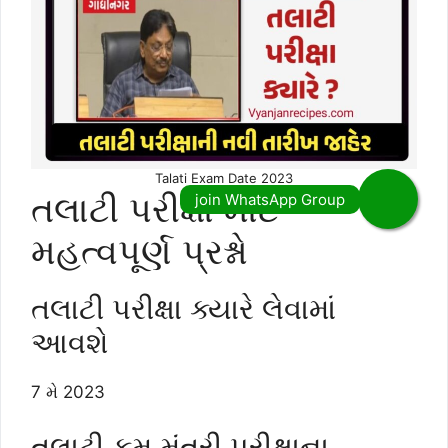
Talati Exam Date 2023
તલાટી પરીક્ષા માટે
મહત્વપૂર્ણ પ્રશ્નો
તલાટી પરીક્ષા ક્યારે લેવામાં
આવશે
7 મે 2023
તલાટી કમ મંત્રી પરીક્ષાના