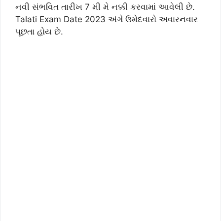
નવી સંભવિત તારીખ 7 મી મે નક્કી કરવામાં આવેલી છે.
Talati Exam Date 2023 અંગે ઉમેદવારો અવારનવાર
પૂછતા હોય છે.