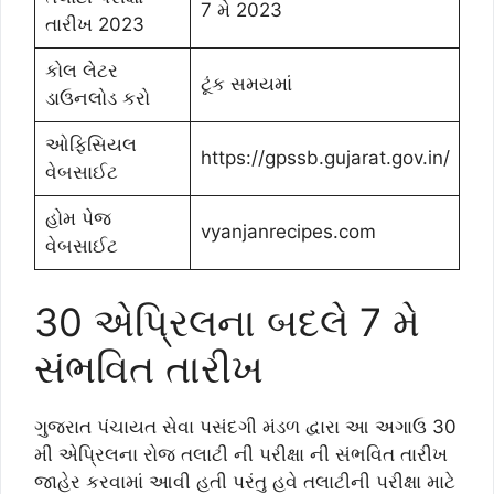
7 મે 2023
તારીખ 2023
કોલ લેટર
ટૂંક સમયમાં
ડાઉનલોડ કરો
ઓફિસિયલ
https://gpssb.gujarat.gov.in/
વેબસાઈટ
હોમ પેજ
vyanjanrecipes.com
વેબસાઈટ
30 એપ્રિલના બદલે 7 મે
સંભવિત તારીખ
ગુજરાત પંચાયત સેવા પસંદગી મંડળ દ્વારા આ અગાઉ 30
મી એપ્રિલના રોજ તલાટી ની પરીક્ષા ની સંભવિત તારીખ
જાહેર કરવામાં આવી હતી પરંતુ હવે તલાટીની પરીક્ષા માટે