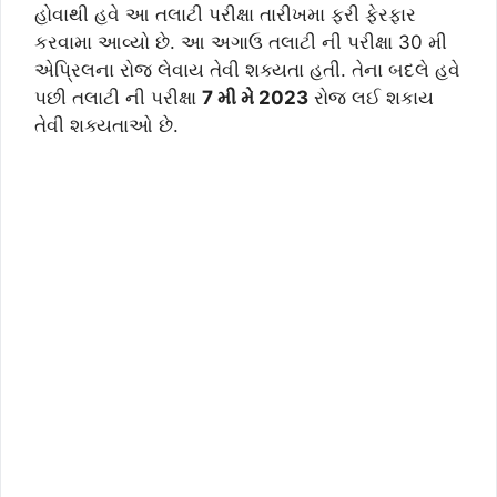
હોવાથી હવે આ તલાટી પરીક્ષા તારીખમા ફરી ફેરફાર
કરવામા આવ્યો છે. આ અગાઉ તલાટી ની પરીક્ષા 30 મી
એપ્રિલના રોજ લેવાય તેવી શક્યતા હતી. તેના બદલે હવે
પછી તલાટી ની પરીક્ષા
7 મી મે 2023
રોજ લઈ શકાય
તેવી શક્યતાઓ છે.