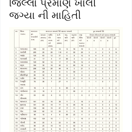
જિલ્લા પ્રમાણે ખાલી
જગ્યા ની માહિતી