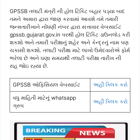
GPSSB તલાટી મંત્રી ની હોલ ટિકિટ બહાર પડ્યા બાદ
તમને અમારા દ્વારા જાણ કરવામાં આવશે તમે તમારી
જન્મતારીખાને નોંધણી નંબર દ્વારા સત્તાવાર વેબસાઈટ
gpssb.gujarat.gov.in પરથી હોલ ટિકિટ ડાઉનલોડ કરી
શકશો અને તમારી પરીક્ષાનું શહેર અને કેન્દ્રનું નામ પણ
ચકાસી શકશો. તલાટી પરીક્ષા માટે લાખો ઉમેદવારોએ ફોર્મ
ભરેલા છે અને ઘણા સમયથી તલાટી પરીક્ષા તારીખ ની
રાહ જોઇ રહ્યા છે.
GPSSB ઓફિસિયલ વેબસાઈટ
અહીં ક્લિક કરો
વધુ માહિતી માટેનું whatsapp
અહીં ક્લિક કરો
ગ્રુપ