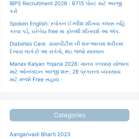
IBPS Recruitment 2026 : 6715 પોસ્ટ માટે અરજી
કરો
Spoken English: સ્પોકન ઈંગ્લીશ શીખવા ક્લાસ નહિ
કરવા પડે, ઘરેબેઠા free મા ફોનથી શીખવશે આ એપ.
Diabetes Care: ડાયાબીટીસ ની શરૂઆતમા શરીરમા
દેખાવા લાગે છે આ સંકેતો, થઇ જજો સાવધાન
Manav Kalyan Yojana 2026: માનવ કલ્યાણ યોજના
માટે ઓનલાઇન અરજી શરૂ, 28 પ્રકારના વ્યવસાય
માટે મળશે Free સહાય
Categories
Aanganvadi Bharti 2023