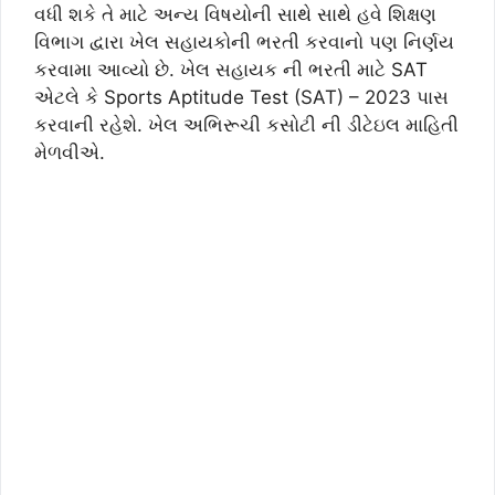
વધી શકે તે માટે અન્ય વિષયોની સાથે સાથે હવે શિક્ષણ
વિભાગ દ્વારા ખેલ સહાયકોની ભરતી કરવાનો પણ નિર્ણય
કરવામા આવ્યો છે. ખેલ સહાયક ની ભરતી માટે SAT
એટલે કે Sports Aptitude Test (SAT) – 2023 પાસ
કરવાની રહેશે. ખેલ અભિરૂચી કસોટી ની ડીટેઇલ માહિતી
મેળવીએ.