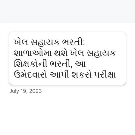
ખેલ સહાયક ભરતી:
શાળાઓમા થશે ખેલ સહાયક
શિક્ષકોની ભરતી, આ
ઉમેદવારો આપી શકસે પરીક્ષા
July 19, 2023