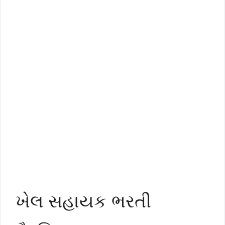
ખેલ સહાયક ભરતી