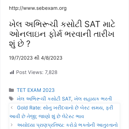
http://www.sebexam.org
ખેલ અભિરૂચી કસોટી SAT માટે
ઓનલાઇન ફોર્મ ભરવાની તારીખ
શું છે ?
19/7/2023 થી 4/8/2023
Post Views:
7,828
Categories
TET EXAM 2023
Tags
ખેલ અભિરૂચી કસોટી SAT
,
ખેલ સહાયક ભરતી
Gold Rate: સોનુ ખરીદવાનો છે બેસ્ટ સમય, ફરી
આવી છે તેજી; જાણો શું છે લેટેસ્ટ ભાવ
અયોધ્યા પ્રાણપ્રતિષ્ઠા: કરોડો ભક્તોની આતુરતાનો