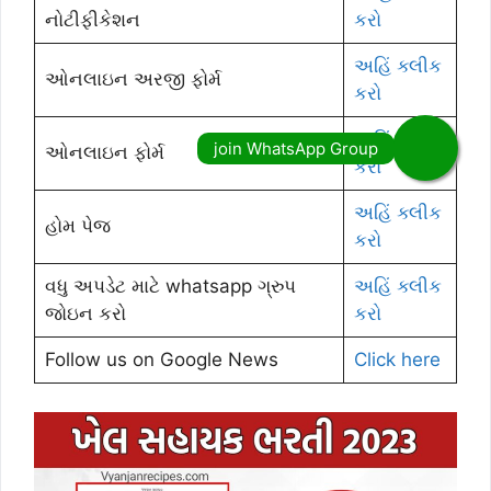
નોટીફીકેશન
કરો
અહિં ક્લીક
ઓનલાઇન અરજી ફોર્મ
કરો
અહિં ક્લીક
ઓનલાઇન ફોર્મ
કરો
અહિં ક્લીક
હોમ પેજ
કરો
વધુ અપડેટ માટે whatsapp ગ્રુપ
અહિં ક્લીક
જોઇન કરો
કરો
Follow us on Google News
Click here