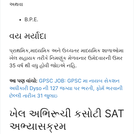
અથવા
B.P.E.
વય મર્યાદા
પ્રાથમિક,માધ્યમિક અને ઉચ્ચતર માધ્યમિક શાળાઓમા
ખેલ સહાયક તરીકે નિમણૂંંક મેળવનાર ઉમેદવારની ઉંમર
35 વર્ષ થી વધુ હોવી જોઇએ નહિ.
આ પણ વાંચો:
GPSC JOB: GPSC મા નાયબ સેકશન
અધીકારી Dyso ની 127 જગ્યા પર ભરતી, ફોર્મ ભરવાની
છેલ્લી તારીખ 31 જુલાઇ
ખેલ અભિરૂચી કસોટી SAT
અભ્યાસક્રમ