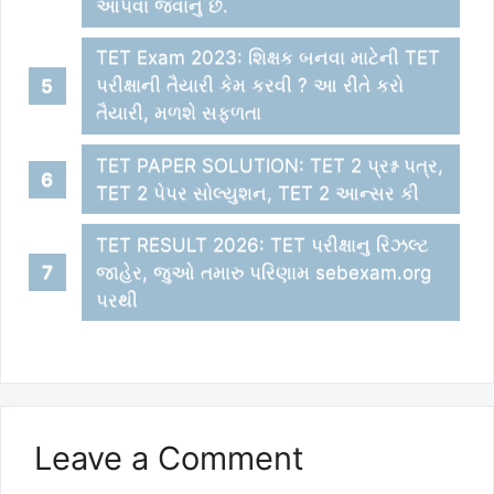
આપવા જવાનુ છે.
TET Exam 2023: શિક્ષક બનવા માટેની TET
પરીક્ષાની તૈયારી કેમ કરવી ? આ રીતે કરો
તૈયારી, મળશે સફળતા
TET PAPER SOLUTION: TET 2 પ્રશ્ન પત્ર,
TET 2 પેપર સોલ્યુશન, TET 2 આન્સર કી
TET RESULT 2026: TET પરીક્ષાનુ રિઝલ્ટ
જાહેર, જુઓ તમારુ પરિણામ sebexam.org
પરથી
Leave a Comment