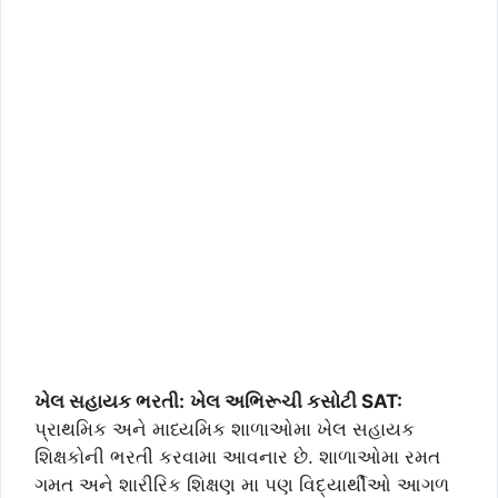
ખેલ સહાયક ભરતી:
ખેલ અભિરૂચી કસોટી SAT:
પ્રાથમિક અને માધ્યમિક શાળાઓમા ખેલ સહાયક
શિક્ષકોની ભરતી કરવામા આવનાર છે. શાળાઓમા રમત
ગમત અને શારીરિક શિક્ષણ મા પણ વિદ્યાર્થીઓ આગળ