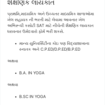
શૈક્ષણિક લાયકાત
પ્રાથમિ,માધ્યમિક અને ઉચ્ચતર માધ્યમિક શાળાઓમા
ખેલ સહાયક ની ભરતી માટે લેવામા આવનાર ખેલ
અભિરૂચી કસોટી SAT માટે નીચેની શૈક્ષણિક લાયકાત
ધરાવનાર ઉમેદવારો ફોર્મ ભરી શકસે.
માન્ય યુનિવર્સિટીના કોઇ પણ વિદ્યાશાખાના
સ્નાતક અને C.P.ED/D.P.ED/B.P.ED
અથવા
B.A. IN YOGA
અથવા
B.SC IN YOGA