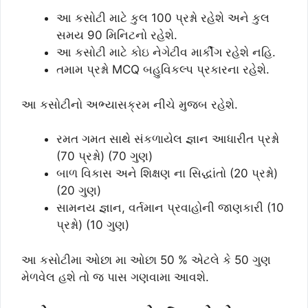
આ કસોટી માટે કુલ 100 પ્રશ્નો રહેશે અને કુલ
સમય 90 મિનિટનો રહેશે.
આ કસોટી માટે કોઇ નેગેટીવ માર્કીંગ રહેશે નહિ.
તમામ પ્રશ્નો MCQ બહુવિકલ્પ પ્રકારના રહેશે.
આ કસોટીનો અભ્યાસક્રમ નીચે મુજબ રહેશે.
રમત ગમત સાથે સંકળાયેલ જ્ઞાન આધારીત પ્રશ્નો
(70 પ્રશ્નો) (70 ગુણ)
બાળ વિકાસ અને શિક્ષણ ના સિદ્ધાંતો (20 પ્રશ્નો)
(20 ગુણ)
સામનય જ્ઞાન, વર્તમાન પ્રવાહોની જાણકારી (10
પ્રશ્નો) (10 ગુણ)
આ કસોટીમા ઓછા મા ઓછા 50 % એટલે કે 50 ગુણ
મેળવેલ હશે તો જ પાસ ગણવામા આવશે.