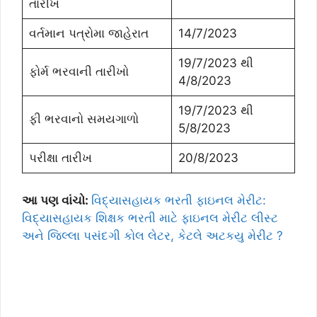
તારીખ
વર્તમાન પત્રોમા જાહેરાત
14/7/2023
19/7/2023 થી
ફોર્મ ભરવાની તારીખો
4/8/2023
19/7/2023 થી
ફી ભરવાનો સમયગાળો
5/8/2023
પરીક્ષા તારીખ
20/8/2023
આ પણ વાંચો:
વિદ્યાસહાયક ભરતી ફાઇનલ મેરીટ:
વિદ્યાસહાયક શિક્ષક ભરતી માટે ફાઇનલ મેરીટ લીસ્ટ
અને જિલ્લા પસંદગી કોલ લેટર, કેટલે અટકયુ મેરીટ ?