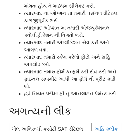
માંગતા હોય તે માધ્યમ સીલેકટ કરો.
ત્યારબાદ ના ઓપ્શન મા તમારી પર્સનલ ડીટેઇલ
કાળજીપૂર્વક ભરો.
ત્યારબાદ ઓપ્શન મા તમારી એજયુકેશનલ
ક્વોલીફીકેશન ની વિગતો ભરો.
ત્યારબાદ તમારી એપ્લીકેશન સેવ કરી અને
આગળ વધો.
ત્યારબાદ તમારો સ્કેમ કરેલો ફોટો અને સહિ
અપલોડ કરો.
ત્યારબાદ તમારુ ફોર્મ કન્ફર્મ કરી સેવ કરો અને
ફાઇનલ સબમીટ આપી આ ફોર્મ ની પ્રીંટ કાઢી
લો.
હવે નિયત પરીક્ષા ફી નુ ઓનલાઇન પેમેન્ટ કરો.
અગત્યની લીંક
ખેલ અભિરૂચી કસોટી SAT ડીટેઇલ
અહિં ક્લીક