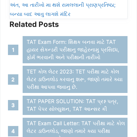
અંત, આ તારીખો મા થશે રામલલાની પ્રાણપ્રતિષ્ઠા;
બન્યા બાદ આવુ લાગશે મંદિર
Related Posts
TAT Exam Form: શિક્ષક બનવા માટે TAT
હાયર સેકન્ડરી પરીક્ષાનુ જાહેરનામુ પ્રસિધ્ધ,
ફોર્મ ભરવાની અને પરીક્ષાની તારીખો
TET કોલ લેટર 2023: TET પરીક્ષા માટે કોલ
લેટર ડાઉનલોડ કરવાનુ શરૂ, જાણો તમારે ક્યા
પરીક્ષા આપવા જવાનુ છે.
TAT PAPER SOLUTION: TAT પ્રશ્ન પત્ર,
TAT પેપર સોલ્યુશન, TAT આન્સર કી
TAT Exam Call Letter: TAT પરીક્ષા માટે કોલ
લેટર ડાઉનલોડ, જાણો તમારે ક્યા પરીક્ષા