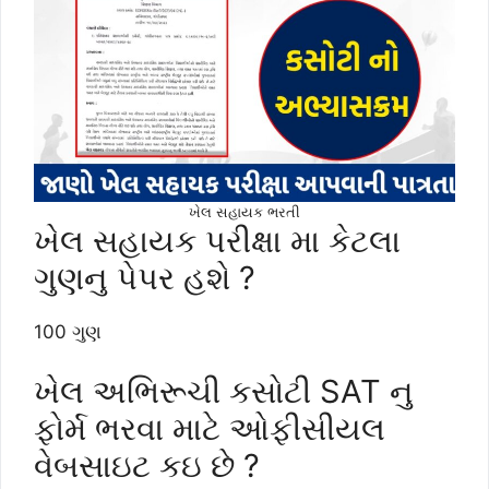
ખેલ સહાયક ભરતી
ખેલ સહાયક પરીક્ષા મા કેટલા
ગુણનુ પેપર હશે ?
100 ગુણ
ખેલ અભિરૂચી કસોટી SAT નુ
ફોર્મ ભરવા માટે ઓફીસીયલ
વેબસાઇટ કઇ છે ?