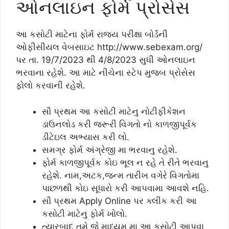
ઓનલાઇન ફોર્મ પ્રોસેસ
આ કસોટી માટેના ફોર્મ રાજય પરીક્ષા બોર્ડની
ઓફીસીયલ વેબસાઇટ http://www.sebexam.org/
પર તા. 19/7/2023 થી 4/8/2023 સુધી ઓનલાઇન
ભરવાના રહેશે. આ માટે નીચેના સ્ટેપ મુજબ પ્રોસેસ
ફોલો કરવાની રહેશે.
સૌ પ્રથમ આ કસોટી માટેનુ નોટીફીકેશન
ડાઉનલોડ કરી જરૂરી વિગતો નો કાળજીપૂર્વક
ડીટેઇલ અભ્યાસ કરી લો.
સમગ્ર ફોર્મ અંગ્રેજી મા ભરવાનુ રહેશે.
ફોર્મ કાળજીપૂર્વક કોઇ ભૂલ ન રહે તે રીતે ભરવાનુ
રહેશે. નામ,અટક,જન્મ તારીખ વગેરે વિગતોમા
પાછળથી કોઇ સૂધારો કરી આપવામા આવશે નહિ.
સૌ પ્રથમ Apply Online પર ક્લીક કરી આ
કસોટી માટેનુ ફોર્મ ખોલો.
ત્યારબાદ તમે જે માધ્યમ મા આ કસોટી આપવા