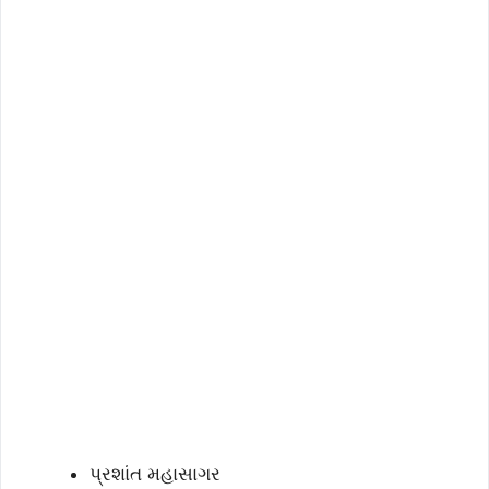
પ્રશાંત મહાસાગર