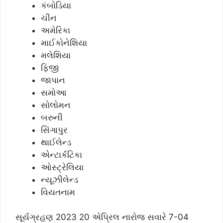
કંબોડિયા
ચીન
અમેરિકા
માઈકોનેશિયા
મલેશિયા
ફિજી
જાપાન
સમોઆ
સોલોમન
બરુની
સિંગાપુર
થાઈલેન્ડ
એન્ટાર્કટિકા
ઓસ્ટ્રેલિયા
ન્યૂઝીલેન્ડ
વિયતનામ
સૂર્યગ્રહણ 2023 20 એપ્રિલ નારોજ સવારે 7-04