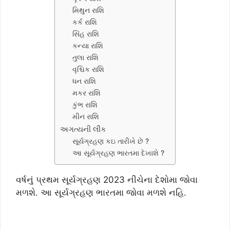
મિથુન રાશિ
કર્ક રાશિ
સિંહ રાશિ
કન્યા રાશિ
તુલા રાશિ
વૃશ્ચિક રાશિ
ધન રાશિ
મકર રાશિ
કુંભ રાશિ
મીન રાશિ
અગત્યની લીંક
સૂર્યગ્રહણ કઇ તારીખે છે ?
આ સૂર્યગ્રહણ ભારતમા દેખાશે ?
વર્ષનું પ્રથમ સૂર્યગ્રહણ 2023 નીચેના દેશોમા જોવા
મળશે. આ સૂર્યગ્રહણ ભારતમા જોવા મળશે નહિ.