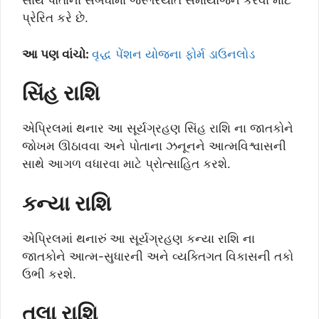
સાથે પોતાના સંબંધોમાં જરૂરિયાત સમાયોજન કરવા માટે
પ્રેરિત કરે છે.
આ પણ વાંચો:
વૃદ્ધ પેંશન યોજના ફોર્મ ડાઉનલોડ
સિંહ રાશિ
એપ્રિલમાં થનાર આ સૂર્યગ્રહણ સિંહ રાશિ ના જાતકોને
જોખમ ઊઠાવવા અને પોતાના ઝનૂનને આત્મવિશ્વાસની
સાથે આગળ વધારવા માટે પ્રોત્સાહિત કરશે.
કન્યા રાશિ
એપ્રિલમાં થનારું આ સૂર્યગ્રહણ કન્યા રાશિ ના
જાતકોને આત્મ-સુધારની અને વ્યક્તિગત વિકાસની તકો
ઉભી કરશે.
તુલા રાશિ