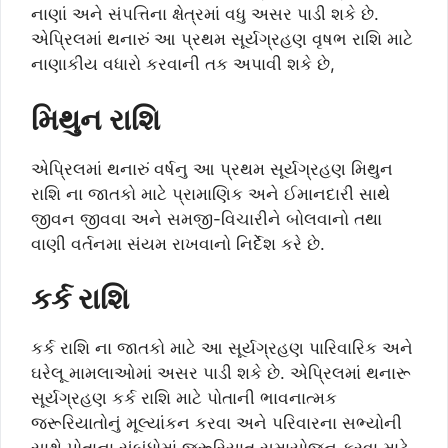
નાણાં અને સંપત્તિના ક્ષેત્રમાં વધુ અસર પાડી શકે છે.
એપ્રિલમાં થનારું આ પ્રથમ સૂર્યગ્રહણ વૃષભ રાશિ માટે
નાણાકીય વધારો કરવાની તક અપાવી શકે છે,
મિથુન રાશિ
એપ્રિલમાં થનારું વર્ષનુ આ પ્રથમ સૂર્યગ્રહણ મિથુન
રાશિ ના જાતકો માટે પ્રામાણિક અને ઈમાનદારી સાથે
જીવન જીવવા અને સમજી-વિચારીને બોલવાનો તથા
વાણી વર્તનમા સંયમ રાખવાનો નિર્દેશ કરે છે.
કર્ક રાશિ
કર્ક રાશિ ના જાતકો માટે આ સૂર્યગ્રહણ પારિવારિક અને
ઘરેલૂ મામલાઓમાં અસર પાડી શકે છે. એપ્રિલમાં થનારૂ
સૂર્યગ્રહણ કર્ક રાશિ માટે પોતાની ભાવનાત્મક
જરૂરિયાતોનું મૂલ્યાંકન કરવા અને પરિવારના સભ્યોની