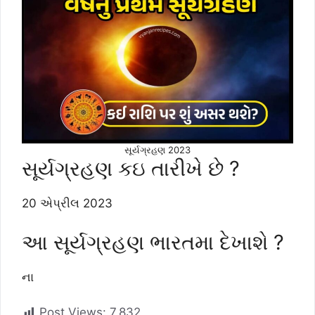
સૂર્યગ્રહણ 2023
સૂર્યગ્રહણ કઇ તારીખે છે ?
20 એપ્રીલ 2023
આ સૂર્યગ્રહણ ભારતમા દેખાશે ?
ના
Post Views:
7,832