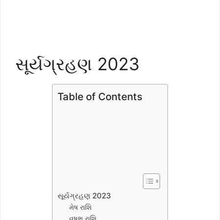
સૂર્યગ્રહણ 2023
Table of Contents
સૂર્યગ્રહણ 2023
મેષ રાશિ
વૃષભ રાશિ