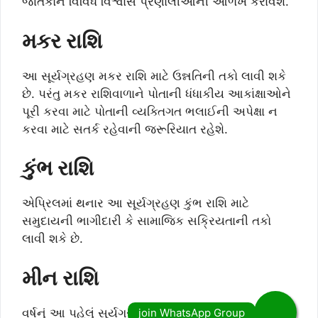
જાતકોને વિવિધ વિશ્વાસ પ્રણાલીઓની ઓળખ કરાવશે.
મકર રાશિ
આ સૂર્યગ્રહણ મકર રાશિ માટે ઉન્નતિની તકો લાવી શકે
છે. પરંતુ મકર રાશિવાળાને પોતાની ધંધાકીય આકાંક્ષાઓને
પૂરી કરવા માટે પોતાની વ્યક્તિગત ભલાઈની અપેક્ષા ન
કરવા માટે સતર્ક રહેવાની જરૂરિયાત રહેશે.
કુંભ રાશિ
એપ્રિલમાં થનાર આ સૂર્યગ્રહણ કુંભ રાશિ માટે
સમુદાયની ભાગીદારી કે સામાજિક સક્રિયતાની તકો
લાવી શકે છે.
મીન રાશિ
વર્ષનું આ પહેલું સૂર્યગ્રહણ મીન રાશિ માટે