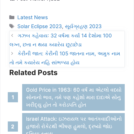
Categories
Latest News
Tags
Solar Eclipse 2023
,
સૂર્યગ્રહણ 2023
ગઝબ કહેવાય: 32 વર્ષમા કર્યા 14 દેશોમા 100
લગ્ન, છતા ન થયા ક્યારેય છૂટાછેડા
કેરીની જાત: કેરીની 105 જાતના નામ, અમુક નામ
તો તમે કયારેય નહિ સાંભળ્યા હોય
Related Posts
Gold Price in 1963: 60 વર્ષ મા એટલો વધ્યો
સોનાનો ભાવ, તમે પણ કહેશો મારા દાદાએ સોનુ
ખરીદ્યુ હોત તો કરોડપતિ હોત
Israel Attack: ઇઝરાયલ પર આતંકવાદીઓનો
હજારો રોકેટથી ભીષણ હુમલો, દ્રષ્યો જોઇ
દુનિયા સ્તબ્ધ