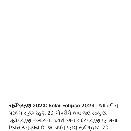
સૂર્યગ્રહણ 2023:
Solar Eclipse 2023
: આ વર્ષ નુ
પ્રથમ સૂર્યગ્રહણ 20 એપ્રીલે થવા જઇ રહ્યુ છે.
સૂર્યગ્રહણ અમાસના દિવસે અને ચંદ્રગ્રહણ પૂનમના
દિવસે થતુ હોય છે. આ વર્ષનુ પહેલુ સૂર્યગ્રહણ 20