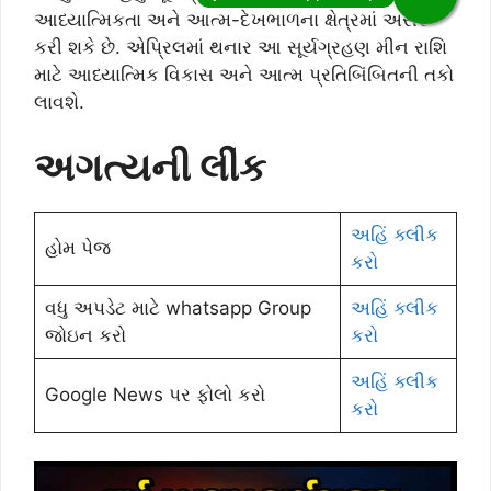
આધ્યાત્મિકતા અને આત્મ-દેખભાળના ક્ષેત્રમાં અસર
કરી શકે છે. એપ્રિલમાં થનાર આ સૂર્યગ્રહણ મીન રાશિ
માટે આધ્યાત્મિક વિકાસ અને આત્મ પ્રતિબિંબિતની તકો
લાવશે.
અગત્યની લીંક
અહિં ક્લીક
હોમ પેજ
કરો
વધુ અપડેટ માટે whatsapp Group
અહિં ક્લીક
જોઇન કરો
કરો
અહિં ક્લીક
Google News પર ફોલો કરો
કરો