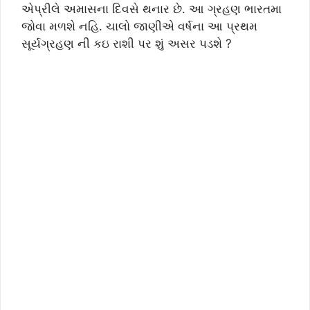
એપ્રીલે અમાસના દિવસે થનાર છે. આ ગ્રહણ ભારતમા
જોવા મળશે નહિ. ચાલો જાણીએ વર્ષના આ પ્રથમ
સૂર્યગ્રહણ ની કઇ રાશી પર શું અસર પડશે ?