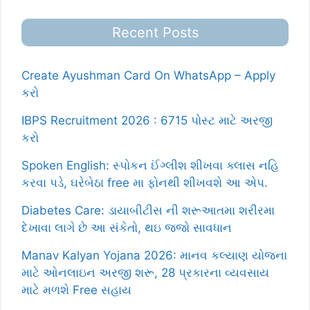
Recent Posts
Create Ayushman Card On WhatsApp – Apply
કરો
IBPS Recruitment 2026 : 6715 પોસ્ટ માટે અરજી
કરો
Spoken English: સ્પોકન ઈંગ્લીશ શીખવા ક્લાસ નહિ
કરવા પડે, ઘરેબેઠા free મા ફોનથી શીખવશે આ એપ.
Diabetes Care: ડાયાબીટીસ ની શરૂઆતમા શરીરમા
દેખાવા લાગે છે આ સંકેતો, થઇ જજો સાવધાન
Manav Kalyan Yojana 2026: માનવ કલ્યાણ યોજના
માટે ઓનલાઇન અરજી શરૂ, 28 પ્રકારના વ્યવસાય
માટે મળશે Free સહાય