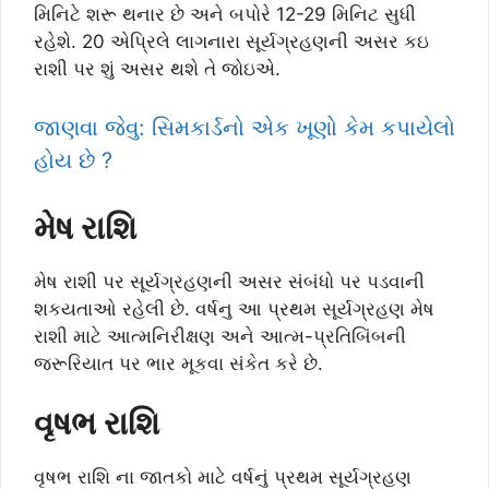
મિનિટે શરૂ થનાર છે અને બપોરે 12-29 મિનિટ સુધી
રહેશે. 20 એપ્રિલે લાગનારા સૂર્યગ્રહણની અસર કઇ
રાશી પર શું અસર થશે તે જોઇએ.
જાણવા જેવુ: સિમકાર્ડનો એક ખૂણો કેમ કપાયેલો
હોય છે ?
મેષ રાશિ
મેષ રાશી પર સૂર્યગ્રહણની અસર સંબંધો પર પડવાની
શકયતાઓ રહેલી છે. વર્ષનુ આ પ્રથમ સૂર્યગ્રહણ મેષ
રાશી માટે આત્મનિરીક્ષણ અને આત્મ-પ્રતિબિંબની
જરૂરિયાત પર ભાર મૂકવા સંકેત કરે છે.
વૃષભ રાશિ
વૃષભ રાશિ ના જાતકો માટે વર્ષનું પ્રથમ સૂર્યગ્રહણ