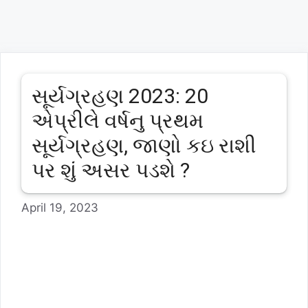
સૂર્યગ્રહણ 2023: 20
એપ્રીલે વર્ષનુ પ્રથમ
સૂર્યગ્રહણ, જાણો કઇ રાશી
પર શું અસર પડશે ?
April 19, 2023