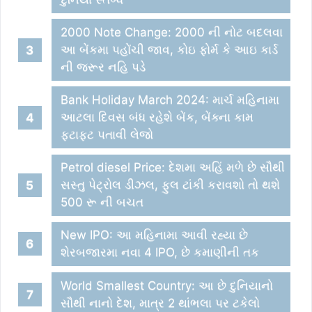
2000 Note Change: 2000 ની નોટ બદલવા
આ બેંકમા પહોંચી જાવ, કોઇ ફોર્મ કે આઇ કાર્ડ
ની જરૂર નહિ પડે
Bank Holiday March 2024: માર્ચ મહિનામા
આટલા દિવસ બંધ રહેશે બેંક, બેંક્ના કામ
ફટાફટ પતાવી લેજો
Petrol diesel Price: દેશમા અહિં મળે છે સૌથી
સસ્તુ પેટ્રોલ ડીઝલ, ફુલ ટાંકી કરાવશો તો થશે
500 રૂ ની બચત
New IPO: આ મહિનામા આવી રહ્યા છે
શેરબજારમા નવા 4 IPO, છે કમાણીની તક
World Smallest Country: આ છે દુનિયાનો
સૌથી નાનો દેશ, માત્ર 2 થાંભલા પર ટકેલો