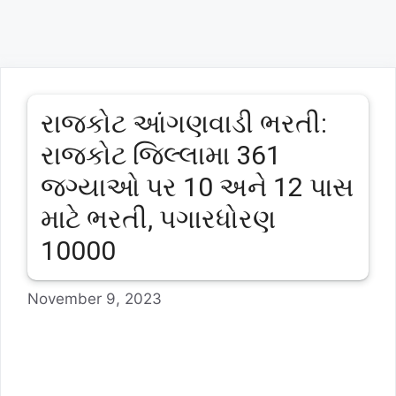
રાજકોટ આંગણવાડી ભરતી:
રાજકોટ જિલ્લામા 361
જગ્યાઓ પર 10 અને 12 પાસ
માટે ભરતી, પગારધોરણ
10000
November 9, 2023