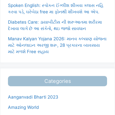
Spoken English: સ્પોકન ઈંગ્લીશ શીખવા ક્લાસ નહિ
કરવા પડે, ઘરેબેઠા free મા ફોનથી શીખવશે આ એપ.
Diabetes Care: ડાયાબીટીસ ની શરૂઆતમા શરીરમા
દેખાવા લાગે છે આ સંકેતો, થઇ જજો સાવધાન
Manav Kalyan Yojana 2026: માનવ કલ્યાણ યોજના
માટે ઓનલાઇન અરજી શરૂ, 28 પ્રકારના વ્યવસાય
માટે મળશે Free સહાય
Categories
Aanganvadi Bharti 2023
Amazing World