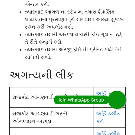
એન્ટર કરો.
ત્યારબાદ આગળ ના સ્ટેપ મા તમારા શૈક્ષણિક
લાયકાતના પ્રમાણપત્રો માંગવામા આવ્યા મુજબ
સ્કેન કરી અપલોડ કરો.
ત્યારબાદ તમારી અરજી ચકાસી કોઇ ભૂલ ન રહે
તે રીતે કન્ફર્મ કરો.
ત્યારબાદ તમારા અરજીફોર્મ ની પ્રીન્ટ કાઢી તેને
સાચવી રાખો.
અગત્યની લીંક
અહિં ક્લીક
રાજકોટ આંગણવાડી ભરતી જાહેરાત
કરો
રાજકોટ આંગણવાડી ભરતી
અહિં ક્લીક
ઓનલાઇન અરજી
કરો
અહિં ક્લીક