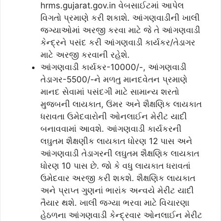
hrms.gujarat.gov.in વેબસાઈટમાં આપેલ
વિગતો પ્રમાણે કરી શકાશે. આંગણવાડીની ખાલી
જગ્યાઓમાં અરજી કરવા માટે જે તે આંગણવાડી
કેન્દ્રને પસંદ કરી આંગણવાડી કાર્યકર/તેડાગર
માટે અરજી કરવાની રહેશે.
આંગણવાડી કાર્યકર-10000/-, આંગણવાડી
તેડાગર-5500/-ને મળતુ માનદવેતન પ્રમાણે
માનદ સેવામાં પસંદગી માટે સામાન્ય શરતો
મુજબની લાયકાત, ઉંમર અને શૈક્ષણિક લાયકાત
ધરાવતા ઉમેદવારોની ઓનલાઈન મેરીટ યાદી
બનાવવામાં આવશે. આંગણવાડી કાર્યકરની
લઘુતમ શૈક્ષણીક લાયકાત ધોરણ 12 પાસ અને
આંગણવાડી તેડાગરની લઘુતમ શૈક્ષણિક લાયકાત
ધોરણ 10 પાસ છે. જો કે વધુ લાયકાત ધરાવતાં
ઉમેદવાર અરજી કરી શકશે. શૈક્ષણિક લાયકાત
અને પ્રાપ્ત ગુણનાં ભારાંક અન્વયે મેરીટ યાદી
તૈયાર થશે. ખાલી જગ્યા ભરવા માટે વિચારણા
હેઠળના આંગણવાડી કેન્દ્રવાર ઓનલાઈન મેરીટ