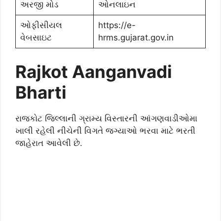
અરજી મોડ
ઓનલાઇન
ઓફીસીયલ
https://e-
વેબસાઇટ
hrms.gujarat.gov.in
Rajkot
Aanganvadi
Bharti
રાજકોટ જિલ્લાની ગ્રામ્ય વિસ્તારની આંગણવાડીઓમા
ખાલી રહેલી નીચેની વિગતે જગ્યાઓ ભરવા માટે ભરતી
જાહેરાત આવેલી છે.