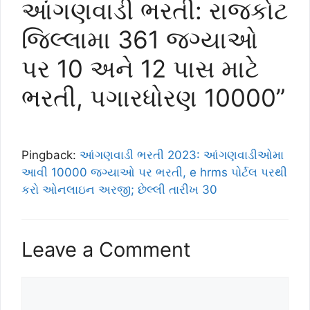
આંગણવાડી ભરતી: રાજકોટ
જિલ્લામા 361 જગ્યાઓ
પર 10 અને 12 પાસ માટે
ભરતી, પગારધોરણ 10000”
Pingback:
આંગણવાડી ભરતી 2023: આંગણવાડીઓમા
આવી 10000 જગ્યાઓ પર ભરતી, e hrms પોર્ટલ પરથી
કરો ઓનલાઇન અરજી; છેલ્લી તારીખ 30
Leave a Comment
Comment