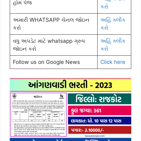
હોમ પેજ
કરો
અમારી WHATSAPP ચેનલ જોઇન
અહિં ક્લીક
કરો
કરો
વધુ અપડેટ માટે whatsapp ગ્રુપ
અહિં ક્લીક
જોઇન કરો
કરો
Follow us on Google News
Click here