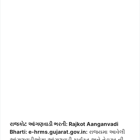
રાજકોટ આંગણવાડી ભરતી: Rajkot Aanganvadi
Bharti: e-hrms.gujarat.gov.in:
રાજયમા આવેલી
આંગણવાડીઓમા આંગણવાડી કાર્યકર અને તેડાગર ની