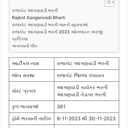
રાજકોટ આંગણવાડી ભરતી
Rajkot Aanganvadi Bharti
રાજકોટ આંગણવાડી ભરતી જરૂરી સૂચનાઓ
રાજકોટ આંગણવાડી ભરતી 2023 ઓનલાઇન અરજી
પ્રક્રિયા
અગત્યની લીંક
આર્ટીકલ નામ
રાજકોટ આંગણવાડી ભરતી
જોબ સંસ્થા
રાજકોટ જિલ્લા પંચાયત
આંગણવાડી કાર્યકર ભરતી
પોસ્ટ પ્રકાર
આંગણવાડી તેડાગર ભરતી
કુલ જગ્યાઓ
361
ફોર્મ ભરવાની તારીખ
8-11-2023 થી 30-11-2023