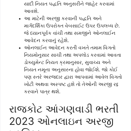
યાદી નિયત પદ્ધતિ અનુસરીને જાહેર કરવામાં
આવશે.
આ માટેની અરજી કરવાની પદ્ધતિ અને
માર્ગદર્શિકા ઉપરોક્ત વેબસાઈટ ઉપર ઉપલબ્ધ છે.
જે ધ્યાનપૂર્વક વાંચી તથા સમજીને ઓનલાઈન
આવેદન કરવાનું રહેશે.
ઓનલાઈન આવેદન કરતી વખતે તમામ વિગતો
નિયમોનુસાર સાચી તથા અપલોડ કરવામાં આવતા
ડોક્યુમેન્ટ નિયત ક્રમાનુસાર, સુવાચ્ય અને
નિયત નમૂના અનુસારના હોવા જોઈશે. જો કોઈ
પણ સ્તરે અરજદાર દ્વારા આપવામાં આવેલ વિગતો
ખોટી અથવા અસ્પષ્ટ હશે તો તેઓની અરજી રદ્દ
કરવાને પાત્ર થશે.
રાજકોટ આંગણવાડી ભરતી
2023 ઓનલાઇન અરજી