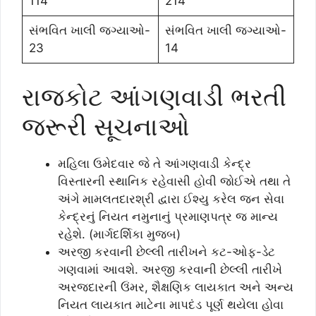
114
214
સંભવિત ખાલી જગ્યાઓ-
સંભવિત ખાલી જગ્યાઓ-
23
14
રાજકોટ આંગણવાડી ભરતી
જરૂરી સૂચનાઓ
મહિલા ઉમેદવાર જે તે આંગણવાડી કેન્દ્ર
વિસ્તારની સ્થાનિક રહેવાસી હોવી જોઈએ તથા તે
અંગે મામલતદારશ્રી દ્વારા ઈશ્યુ કરેલ જન સેવા
કેન્દ્રનું નિયત નમુનાનું પ્રમાણપત્ર જ માન્ય
રહેશે. (માર્ગદર્શિકા મુજબ)
અરજી કરવાની છેલ્લી તારીખને કટ-ઓફ-ડેટ
ગણવામાં આવશે. અરજી કરવાની છેલ્લી તારીખે
અરજદારની ઉંમર, શૈક્ષણિક લાયકાત અને અન્ય
નિયત લાયકાત માટેના માપદંડ પૂર્ણ થયેલા હોવા