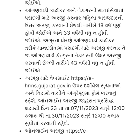
જોઈએ.
આંગણવાડી કાર્યકર અને તેડાગરની માનદસેવામાં
પસંદગી માટે અરજી કરનાર મહિલા અરજદારની
ઉંમર અરજી કરવાની છેલ્લી તારીખે 18 વર્ષ પૂર્ણ
હોવી જોઈએ અને 33 વર્ષથી વધુ ન હોવી
જોઈએ. અગ્રતા ધોરણે આંગણવાડી કાર્યકર
તરીકે માનદસેવામાં પસંદગી માટે અરજી કરનાર તે
જ આંગણવાડી કેન્દ્રના તેડાગરની ઉંમર અરજી
કરવાની છેલ્લી તારીખે 43 વર્ષથી વધુ ન હોવી
જોઈએ.
અરજી માટે વેબસાઈટ https://e-
hrms.gujarat.gov.in ઉપર દર્શાવેલ સૂચનાઓ
અને નિયમો વાંચીને અંગ્રેજીમાં ફોર્મ ભરવાનું
રહેશે. ઓનલાઈન અરજી જાહેરાત પ્રસિદ્ધ
થયાથી દિન 23 માં તા.07/11/2023 રાત્રે 12:00
કલાક થી તા.30/11/2023 રાત્રે 12:00 કલાક
સુધીમાં કરવાની રહેશે.
ઓનલાઈન અરજી https://e-