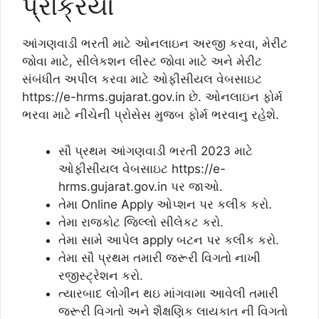
પ્રક્રિયા
આંગણવાડી ભરતી માટે ઓનલાઇન અરજી કરવા, મેરીટ
જોવા માટે, સીલેકશન લીસ્ટ જોવા માટે અને મેરીટ
સંબંધીત અપીલ કરવા માટે ઓફીસીયલ વેબસાઇટ
https://e-hrms.gujarat.gov.in છે. ઓનલાઇન ફોર્મ
ભરવા માટે નીચેની પ્રોસેસ મુજબ ફોર્મ ભરવાનુ રહેશે.
સૌ પ્રથમ આંગણવાડી ભરતી 2023 માટે
ઓફીસીયલ વેબસાઇટ https://e-
hrms.gujarat.gov.in પર જાઓ.
તેમા Online Apply ઓપ્શન પર કલીક કરો.
તેમા રાજકોટ જિલ્લો સીલેકટ કરો.
તેમા સામે આપેલ apply બટન પર કલીક કરો.
તેમા સૌ પ્રથમ તમારી જરૂરી વિગતો નાખી
રજીસ્ટ્રેશન કરો.
ત્યારબાદ લોગીન થઇ માંગવામા આવેલી તમારી
જરૂરી વિગતો અને શૈક્ષણિક લાયકાત ની વિગતો