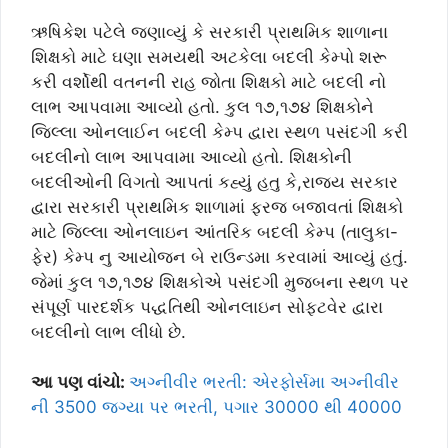
ઋષિકેશ પટેલે જણાવ્યું કે સરકારી પ્રાથમિક શાળાના
શિક્ષકો માટે ઘણા સમયથી અટકેલા બદલી કેમ્પો શરૂ
કરી વર્શોથી વતનની રાહ જોતા શિક્ષકો માટે બદલી નો
લાભ આપવામા આવ્યો હતો. કુલ ૧૭,૧૭૪ શિક્ષકોને
જિલ્લા ઓનલાઈન બદલી કેમ્પ દ્વારા સ્થળ પસંદગી કરી
બદલીનો લાભ આપવામા આવ્યો હતો. શિક્ષકોની
બદલીઓની વિગતો આપતાં કહ્યું હતુ કે,રાજય સરકાર
દ્વારા સરકારી પ્રાથમિક શાળામાં ફરજ બજાવતાં શિક્ષકો
માટે જિલ્લા ઓનલાઇન આંતરિક બદલી કેમ્પ (તાલુકા-
ફેર) કેમ્પ નુ આયોજન બે રાઉન્ડમા કરવામાં આવ્યું હતું.
જેમાં કુલ ૧૭,૧૭૪ શિક્ષકોએ પસંદગી મુજબના સ્થળ પર
સંપૂર્ણ પારદર્શક પદ્ધતિથી ઓનલાઇન સોફટવેર દ્વારા
બદલીનો લાભ લીધો છે.
આ પણ વાંચો:
અગ્નીવીર ભરતી: એરફોર્સમા અગ્નીવીર
ની 3500 જગ્યા પર ભરતી, પગાર 30000 થી 40000