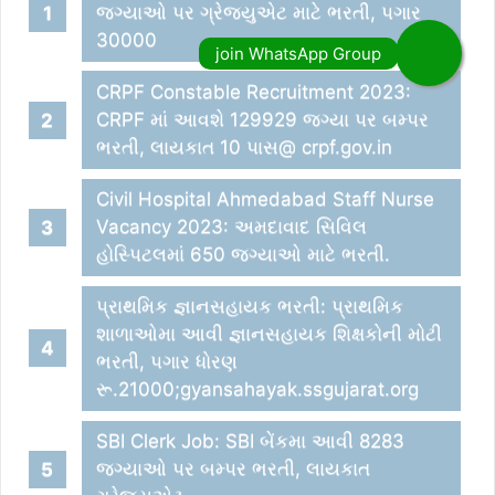
જગ્યાઓ પર ગ્રેજયુએટ માટે ભરતી, પગાર
30000
CRPF Constable Recruitment 2023:
CRPF માં આવશે 129929 જગ્યા પર બમ્પર
ભરતી, લાયકાત 10 પાસ@ crpf.gov.in
Civil Hospital Ahmedabad Staff Nurse
Vacancy 2023: અમદાવાદ સિવિલ
હોસ્પિટલમાં 650 જગ્યાઓ માટે ભરતી.
પ્રાથમિક જ્ઞાનસહાયક ભરતી: પ્રાથમિક
શાળાઓમા આવી જ્ઞાનસહાયક શિક્ષકોની મોટી
ભરતી, પગાર ધોરણ
રૂ.21000;gyansahayak.ssgujarat.org
SBI Clerk Job: SBI બેંકમા આવી 8283
જગ્યાઓ પર બમ્પર ભરતી, લાયકાત