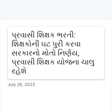
પ્રવાસી શિક્ષક ભરતી:
શિક્ષકોની ઘટ પુરી કરવા
સરકારનો મોતો નિર્ણય,
પ્રવાસી શિક્ષક યોજના ચાલુ
રહેશે
July 26, 2023