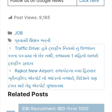
Follow us on Google News
Click here
Post Views:
9,165
Categories
JOB
Tags
પ્રવાસી શિક્ષક ભરતી
Traffic Drive: હવે ટ્રાફીક નિયમો નુ ઉલ્લંઘન
કરતા પકડાયા તો ખેર નથી, રાજ્યમા 1 મહિનો ચાલસે
ટ્રાફીક ડ્રાઇવ
Rajkot New Airport: રાજકોટના નવા હિરાસર
ગ્રીનફીલ્ડ એરપોર્ટ નો અંદરનો નજારો, વિદેશને પણ
ટક્કર મારે તેવુ એરપોર્ટ ગુજરાતમા
Related Posts
IDBI Recruitment: IBDI બેંકમા 1000