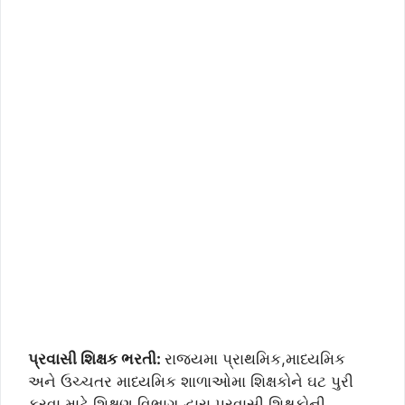
પ્રવાસી શિક્ષક ભરતી:
રાજ્યમા પ્રાથમિક,માધ્યમિક
અને ઉચ્ચતર માધ્યમિક શાળાઓમા શિક્ષકોને ઘટ પુરી
કરવા માટે શિક્ષણ વિભાગ દ્વારા પ્રવાસી શિક્ષકોની