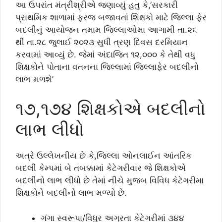
આ ઉપરાંત મંત્રીશ્રીએ જણાવ્યું હતુ કે,’સરકારી
પ્રાથમિક શાળામાં ફરજ બજાવતાં શિક્ષકો માટે જિલ્લા ફેર
બદલીનું આયોજન તમામ જિલ્લાઓમા આગામી તા.૨૬
થી તા.૨૮ જુલાઈ ૨૦૨૩ સુધી ત્રણ દિવસ દરમિયાન
કરવામાં આવ્યું છે. જેમાં અંદાજિત ૧૨,૦૦૦ કે તેથી વધુ
શિક્ષકોને પોતાના વતનના જિલ્લામાં જિલ્લાફેર બદલીનો
લાભ મળશે’
૧૭,૧૭૪ શિક્ષકોએ બદલીનો
લાભ લીધો
અત્રે ઉલ્લેખનીય છે કે,જિલ્લા ઓનલાઈન આંતરિક
બદલી કેમ્પમાં બે તબક્કામાં કેટેગરીવાર જે શિક્ષકોએ
બદલીનો લાભ લીધો છે તેમાં નીચે મુજબ વિવિધ કેટેગરીમા
શિક્ષકોને બદલીનો લાભ મળ્યો છે.
ગંગા સ્વરૂપા/વિધુર અગ્રતા કેટેગરીમાં ૩૪૪