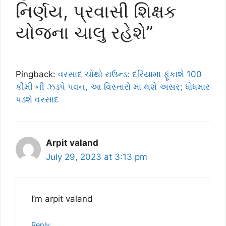
નિર્ણય, પ્રવાસી શિક્ષક
યોજના ચાલુ રહેશે”
Pingback:
વરસાદ ચોથો રાઉન્ડ: દરિયામા ફૂંકાશે 100
કીમી ની ઝડપે પવન, આ વિસ્તારો મા થશે અસર; ધોધમાર
પડશે વરસાદ
Arpit valand
July 29, 2023 at 3:13 pm
I’m arpit valand
Reply