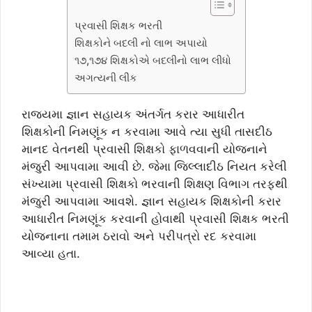
પ્રવાસી શિક્ષક ભરતી
શિક્ષકોને બદલી નો લાભ અપાયો
૧૭,૧૭૪ શિક્ષકોએ બદલીનો લાભ લીધો
અગત્યની લીંક
રાજયમા જ્ઞાન સહાયક અંતર્ગત કરાર આધારીત
શિક્ષકોની નિમણૂંક ન કરવામા આવે ત્યા સુધી તાસદીઠ
માનદ વેતનથી પ્રવાસી શિક્ષકો ફાળવવાની યોજનાને
મંજુરી આપવામા આવી છે. જેમા જિલ્લાદીઠ નિયત કરેલી
સંખ્યામા પ્રવાસી શિક્ષકો ભરવાની શિક્ષણ વિભાગ તરફથી
મંંજુરી આપવામા આવશે. જ્ઞાન સહાયક શિક્ષકોની કરાર
આધારીત નિમણૂંક કરવાની હોવાથી પ્રવાસી શિક્ષક ભરતી
યોજનાના તમામ ઠરાવો અને પરીપત્રો રદ કરવામા
આવ્યા હતા.