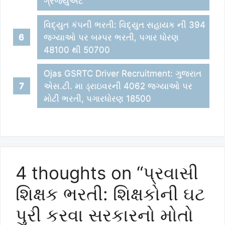
ગ્રેજયુએટ
વિદ્યુત કંપની ભરતી: વિદ્યુત સહાયક ની 394
જગ્યાઓ પર બમ્પર ભરતી, પગાર ધોરણ
48100 થી 50700
Ojas GSRTC Driver Recruitment: ગુજરાત
એસ.ટી. મા ડ્રાઇવરની 4062 જગ્યાઓ પર
મોટી ભરતી, પગારધોરણ 18500
4 thoughts on “પ્રવાસી
શિક્ષક ભરતી: શિક્ષકોની ઘટ
પુરી કરવા સરકારનો મોતો