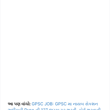
આ પણ વાંચો:
GPSC JOB: GPSC મા નાયબ સેકશન
અધીકારી Dyso ની 127 જગ્યા પર ભરતી, ફોર્મ ભરવાની