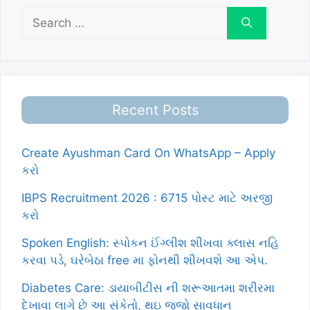
Search
for:
Recent Posts
Create Ayushman Card On WhatsApp – Apply
કરો
IBPS Recruitment 2026 : 6715 પોસ્ટ માટે અરજી
કરો
Spoken English: સ્પોકન ઈંગ્લીશ શીખવા ક્લાસ નહિ
કરવા પડે, ઘરેબેઠા free મા ફોનથી શીખવશે આ એપ.
Diabetes Care: ડાયાબીટીસ ની શરૂઆતમા શરીરમા
દેખાવા લાગે છે આ સંકેતો, થઇ જજો સાવધાન