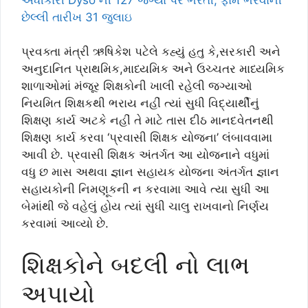
છેલ્લી તારીખ 31 જુલાઇ
પ્રવક્તા મંત્રી ઋષિકેશ પટેલે કહ્યું હતુ કે,સરકારી અને
અનુદાનિત પ્રાથમિક,માધ્યમિક અને ઉચ્ચતર માધ્યમિક
શાળાઓમાં મંજૂર શિક્ષકોની ખાલી રહેલી જગ્યાઓ
નિયમિત શિક્ષકથી ભરાય નહીં ત્યાં સુધી વિદ્યાર્થીનું
શિક્ષણ કાર્ય અટકે નહીં તે માટે તાસ દીઠ માનદવેતનથી
શિક્ષણ કાર્ય કરવા ‘પ્રવાસી શિક્ષક યોજના’ લંબાવવામા
આવી છે. પ્રવાસી શિક્ષક અંતર્ગત આ યોજનાને વધુમાં
વધુ છ માસ અથવા જ્ઞાન સહાયક યોજના અંતર્ગત જ્ઞાન
સહાયકોની નિમણૂકની ન કરવામા આવે ત્યા સુધી આ
બેમાંથી જે વહેલું હોય ત્યાં સુધી ચાલુ રાખવાનો નિર્ણય
કરવામાં આવ્યો છે.
શિક્ષકોને બદલી નો લાભ
અપાયો