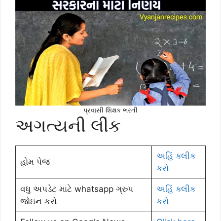
પ્રવાસી શિક્ષક ભરતી
અગત્યની લીંક
અહિં ક્લીક
હોમ પેજ
કરો
વધુ અપડેટ માટે whatsapp ગ્રુપ
અહિં ક્લીક
જોઇન કરો
કરો