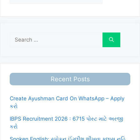
Search
for:
Recent Posts
Create Ayushman Card On WhatsApp – Apply
કરો
IBPS Recruitment 2026 : 6715 પોસ્ટ માટે અરજી
કરો
Spoken English: સ્પોકન ઈંગ્લીશ શીખવા ક્લાસ નહિ