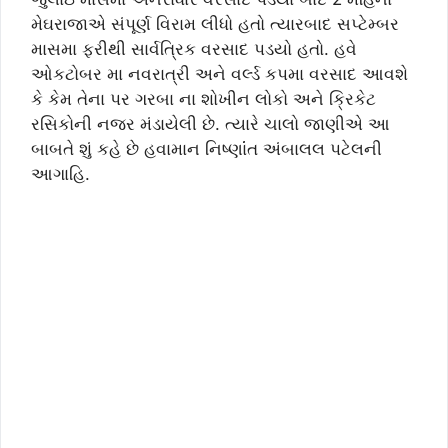
મેઘરાજાએ સંપૂર્ણ વિરામ લીધો હતો ત્યારબાદ સપ્ટેમ્બર
માસમા ફરીથી સાર્વત્રિક વરસાદ પડયો હતો. હવે
ઓકટોબર મા નવરાત્રી અને વર્લ્ડ કપમા વરસાદ આવશે
કે કેમ તેના પર ગરબા ના શોખીન લોકો અને ક્રિકેટ
રસિકોની નજર મંડાયેલી છે. ત્યારે ચાલો જાણીએ આ
બાબતે શું કહે છે હવામાન નિષ્ણાંંત અંબાલલ પટેલની
આગાહિ.