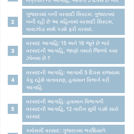
ચક્રવાત ની આગાહિ, આવતા 5 દિવસ છે ભારે
ગુજરાતમાં બની વરસાદી સિસ્ટમ: ગુજરાતમાં
બની રહી છે આ મહિનામાં વરસાદી સિસ્ટમ,
વાવાઝોડા સાથે પડશે ફરી વરસાદ.
વરસાદ આગાહિ: 15 અને 16 જૂને છે ભારે
વરસાદની આગાહિ, જાણો તમારો જિલ્લો કયા
ઝોનમા છે ?
વરસાદની આગાહિ: આગામી 5 દિવસ રાજયમા
કેવુ રહેશે વાતાવરણ, હવામાન વિભાગે કરી
આગાહિ
વરસાદની આગાહિ: હવામાન વિભાગની
વરસાદની આગાહિ, 12 તારીખ સુધી પડશે સારો
વરસાદ
કમોસમી વરસાદ: ગુજરાતમા ભરશિયાળે