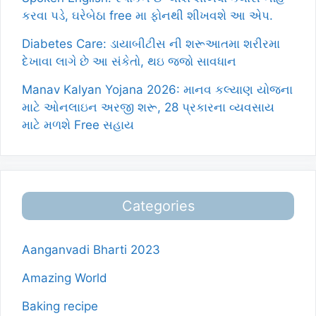
કરવા પડે, ઘરેબેઠા free મા ફોનથી શીખવશે આ એપ.
Diabetes Care: ડાયાબીટીસ ની શરૂઆતમા શરીરમા
દેખાવા લાગે છે આ સંકેતો, થઇ જજો સાવધાન
Manav Kalyan Yojana 2026: માનવ કલ્યાણ યોજના
માટે ઓનલાઇન અરજી શરૂ, 28 પ્રકારના વ્યવસાય
માટે મળશે Free સહાય
Categories
Aanganvadi Bharti 2023
Amazing World
Baking recipe