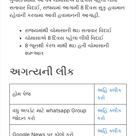
સતાવાર વિદાઈ, રાજ્યમાં આગામી 8 દિવસ સુકુ હવામાન
રહેવાની કરવામા આવી હવામાનની આગાહી.
રાજ્યમાંથી ચોમાસાની થઇ સતાવાર વિદાઈ
ચોમાસાએ 8 દિવસ પહેલા લીધી વિદાઈ
8 જૂનથી કેરલ માથી થઇ હતી ચોમાસાની
શરૂઆત
અગત્યની લીંક
અહિં ક્લીક
હોમ પેજ
કરો
વધુ અપડેટ માટે whatsapp Group
અહિં ક્લીક
જોઇન કરો
કરો
અહિં ક્લીક
Google News પર ફોલો કરો