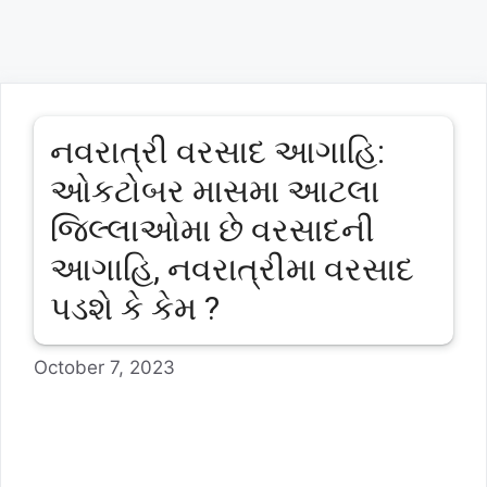
નવરાત્રી વરસાદ આગાહિ:
ઓકટોબર માસમા આટલા
જિલ્લાઓમા છે વરસાદની
આગાહિ, નવરાત્રીમા વરસાદ
પડશે કે કેમ ?
October 7, 2023