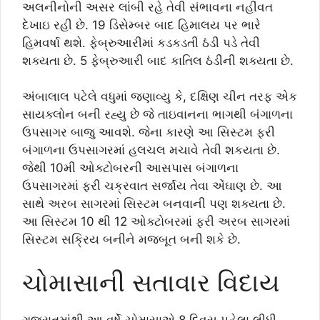
અલનીનોની અસર લાંબી રહે તેવી સંભાવના નહીંવત
દેખાઇ રહી છે. 19 ડિસેમ્બર બાદ હિમાલય પર ભારે
હિમવર્ષા થશે. ફેબ્રુઆરીમાં કડકડતી ઠંડી પડે તેવી
શક્યતા છે. 5 ફેબ્રુઆરી બાદ કાતિલ ઠંડીની શક્યતા છે.
અંબાલાલ પટેલે વધુમાં જણાવ્યુ કે, દક્ષિણ ચીન તરફ એક
સાયક્લોન બની રહ્યુ છે જે તાઇવાનના ભાગથી બંગાળના
ઉપસાગર બાજુ આવશે. જેના કારણે આ સિસ્ટમ ફરી
બંગાળના ઉપસાગરમાં હલચલ મચાવે તેવી શકયતા છે.
જેથી 10મી ઓક્ટોબરની આસપાસ બંગાળના
ઉપસાગરમાં ફરી ચક્રવાત સર્જાય તેવા એંઘાણ છે. આ
સાથે અરબ સાગરમાં સિસ્ટમ બનવાની પણ શક્યતા છે.
આ સિસ્ટમ 10 થી 12 ઓક્ટોબરમાં ફરી અરબ સાગરમાં
સિસ્ટમ સક્રિય બનીને મજબૂત બની શકે છે.
ચોમાસાની સતાવાર વિદાય
ગુજરાતમાંથી આ વર્ષે ચોમાસાએ 8 દિવસ પહેલા લીધી