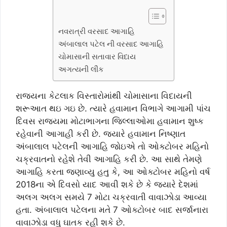
નવરાત્રી વરસાદ આગાહિ
અંબાલાલ પટેલ ની વરસાદ આગાહિ
ચોમાસાની સતાવાર વિદાય
અગત્યની લીંક
રાજ્યના કેટલાક વિસ્તારોમાંથી ચોમાસાના વિદાયની
શરૂઆત થઇ ગઇ છે. ત્યારે હવામાન વિભાગે આગામી પાંચ
દિવસ રાજયમા મોટાભાગના જિલ્લાઓમા હવામાન શુષ્ક
રહેવાની આગાહી કરી છે. જ્યારે હવામાન નિષ્ણાત
અંબાલાલ પટેલની આગાહિ જોઇએ તો ઓક્ટોબર મહિનો
ચક્રવાતનો રહેશે તેવી આગાહિ કરી છે. આ સાથે તેમણે
આગાહિ કરતા જણાવ્યુ હતુ કે, આ ઓક્ટોબર મહિનો વર્ષ
2018ના એ દિવસો યાદ આવી શકે છે કે જ્યારે દેશમાં
અલગ અલગ સમયે 7 મોટા ચક્રવાતી વાવાઝોડા આવ્યા
હતા. અંબાલાલ પટેલના મતે 7 ઓક્ટોબર બાદ સર્જાનારા
વાવાઝોડા વધુ ઘાતક રહી શકે છે.