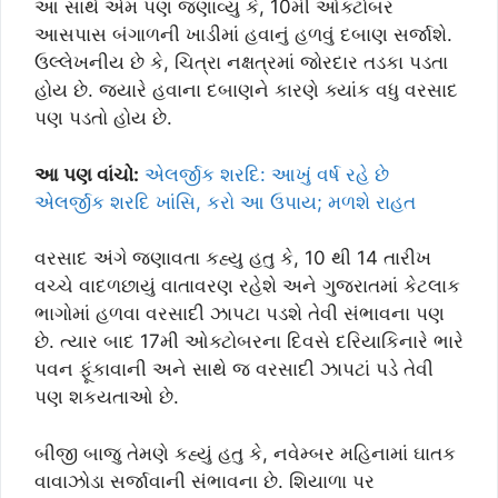
આ સાથે એમ પણ જણાવ્યુ કે, 10મી ઓક્ટોબર
આસપાસ બંગાળની ખાડીમાં હવાનું હળવું દબાણ સર્જાશે.
ઉલ્લેખનીય છે કે, ચિત્રા નક્ષત્રમાં જોરદાર તડકા પડતા
હોય છે. જ્યારે હવાના દબાણને કારણે ક્યાંક વધુ વરસાદ
પણ પડતો હોય છે.
આ પણ વાંચો:
એલર્જીક શરદિ: આખું વર્ષ રહે છે
એલર્જીક શરદિ ખાંસિ, કરો આ ઉપાય; મળશે રાહત
વરસાદ અંગે જણાવતા કહ્યુ હતુ કે, 10 થી 14 તારીખ
વચ્ચે વાદળછાયું વાતાવરણ રહેશે અને ગુજરાતમાં કેટલાક
ભાગોમાં હળવા વરસાદી ઝાપટા પડશે તેવી સંભાવના પણ
છે. ત્યાર બાદ 17મી ઓક્ટોબરના દિવસે દરિયાકિનારે ભારે
પવન ફૂંકાવાની અને સાથે જ વરસાદી ઝાપટાં પડે તેવી
પણ શકયતાઓ છે.
બીજી બાજુ તેમણે કહ્યું હતુ કે, નવેમ્બર મહિનામાં ઘાતક
વાવાઝોડા સર્જાવાની સંભાવના છે. શિયાળા પર