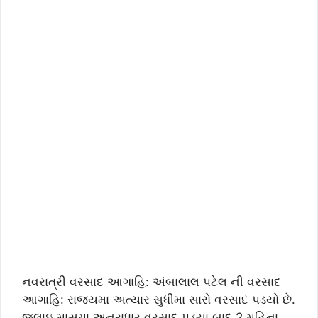
નવરાત્રી વરસાદ આગાહિ: અંબાલાલ પટેલ ની વરસાદ
આગાહિ: રાજયમા અત્યાર સુધીમા સારો વરસાદ પડયો છે.
જુલાઇ માસમા અનરાધાર વરસાદ પડયા બાદ 2 મહિના