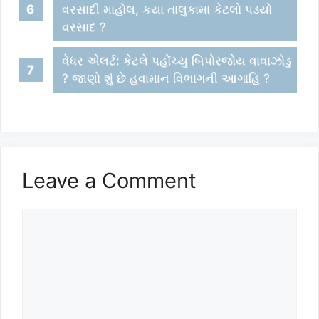
વરસાદી માહોલ, કયા તાલુકામા કેટલો પડયો
વરસાદ ?
વેધર એલર્ટ: કેટલે પહોંચ્યુ બિપોરજોય વાવાઝોડુ
? જાણો શું છે હવામાન વિભાગની આગાહિ ?
Leave a Comment
Comment