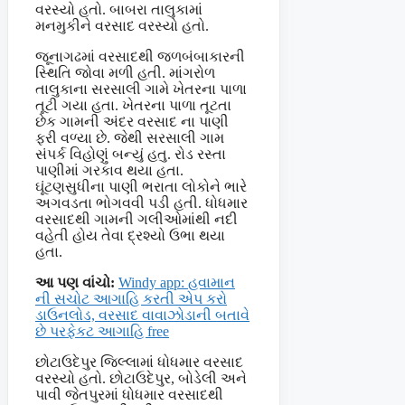
વરસ્યો હતો. બાબરા તાલુકામાં
મનમુકીને વરસાદ વરસ્યો હતો.
જૂનાગઢમાં વરસાદથી જળબંબાકારની
સ્થિતિ જોવા મળી હતી. માંગરોળ
તાલુકાના સરસાલી ગામે ખેતરના પાળા
તૂટી ગયા હતા. ખેતરના પાળા તૂટતા
છેક ગામની અંદર વરસાદ ના પાણી
ફરી વળ્યા છે. જેથી સરસાલી ગામ
સંપર્ક વિહોણું બન્યું હતુ. રોડ રસ્તા
પાણીમાં ગરકાવ થયા હતા.
ઘૂંટણસુધીના પાણી ભરાતા લોકોને ભારે
અગવડતા ભોગવવી પડી હતી. ધોધમાર
વરસાદથી ગામની ગલીઓમાંથી નદી
વહેતી હોય તેવા દ્રશ્યો ઉભા થયા
હતા.
આ પણ વાંચો:
Windy app: હવામાન
ની સચોટ આગાહિ કરતી એપ કરો
ડાઉનલોડ, વરસાદ વાવાઝોડાની બતાવે
છે પરફેકટ આગાહિ free
છોટાઉદેપુર જિલ્લામાં ધોધમાર વરસાદ
વરસ્યો હતો. છોટાઉદેપુર, બોડેલી અને
પાવી જેતપુરમાં ધોધમાર વરસાદથી