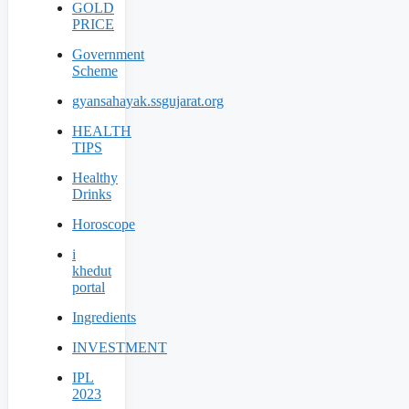
GOLD
PRICE
Government
Scheme
gyansahayak.ssgujarat.org
HEALTH
TIPS
Healthy
Drinks
Horoscope
i
khedut
portal
Ingredients
INVESTMENT
IPL
2023