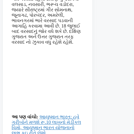
વલસાડ, નવસારી, ભરૂચ વડોદરા,
જ્યારે સૌરાષ્ટ્રમાં ગીર સોમનાથ,
જૂનાગઢ, પોરબંદર, અમરેલી,
ભાવનગરમાં ભારે વરસાદ પડવાની
આગાહિ કરવામા આવી છે. 18 જુલાઈ
બાદ વરસાદનું જોર વધે શકે છે. દક્ષિણ
ગુજરાત અને ઉત્તર ગુજરાત તરફ
વરસાદ નો ઝુકાવ વધુ રહેશે રહેશે.
આ પણ વાંચો:
આયુષ્માન ભારત: હવે
ગરીબોને મળશે રૂ.10 લાખનો મેડીકલ
વિમો, આયુષ્માન ભારત યોજનાનો
લાભ કઇ રીતે લેશો