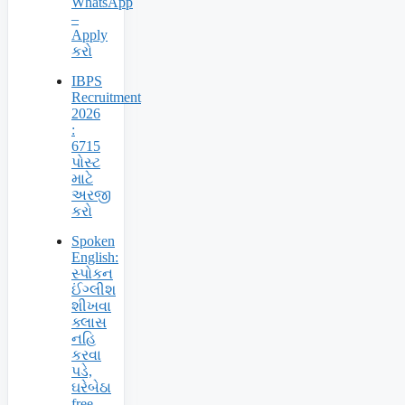
WhatsApp
–
Apply
કરો
IBPS
Recruitment
2026
:
6715
પોસ્ટ
માટે
અરજી
કરો
Spoken
English:
સ્પોકન
ઈંગ્લીશ
શીખવા
ક્લાસ
નહિ
કરવા
પડે,
ઘરેબેઠા
free