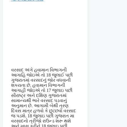
વરસાદ અંગે હવામાન વિભાગની
આગાહિ જોઇએ તો 18 જુલાઈ પછી
ગુજરાતમાં વરસાદનું જોર વધવાની
શકયતા છે. હવામાન વિભાગની
આગાહી જોઇએ તો 17 જુલાઇ પછી
સૌરાષ્ટ્ર અને દક્ષિણ ગુજરાતમાં
સામાન્યથી ભારે વરસાદ પડવાનું
અનુમાન છે. આગામી બેથી ત્રણ
દિવસ માત્ર હળવો કે છુટછવો વરસાદ
જ પડશે. 18 જુલાઇ પછી ગુજરાત મા
વરસાદનો ત્રીજો રાઉન્ડ શરૂ થશે
અને ખાસ કરીને 18 જુલાઇ પછી