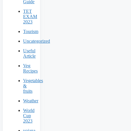
Guide
TET
EXAM
2023
Tourism
Uncategorized
Useful
Article
Veg
Recipes
Vegetables
&
fruits
Weather
World
Cup
2023
yojana