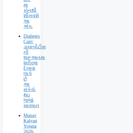
મા
ફોનથી
શીખવશે
આ
એપ.
Diabetes
Care:
ડાયાબીટીસ
ની
શરૂઆતમા
શરીરમા
દેખાવા
લાગે
છે
આ
સંકેતો,
થઇ
જજો
સાવધાન
Manav
Kalyan
Yojana
2026: