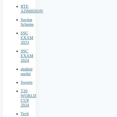
RTE
ADMISSON
Saving
Scheme
SSC
EXAM
2023
SSC
EXAM
2024
student
useful
Sweets
T20
WORLD
CUP
2024
Tech