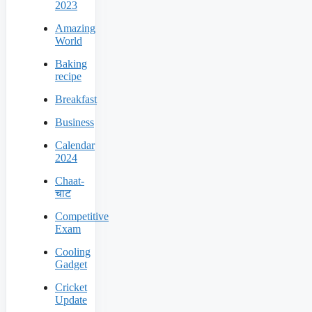
2023
Amazing
World
Baking
recipe
Breakfast
Business
Calendar
2024
Chaat-
चाट
Competitive
Exam
Cooling
Gadget
Cricket
Update