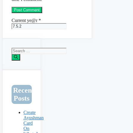
Current ye@r
*
Search
for:
Recent
Posts
Create
Ayushman
Card
On