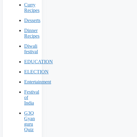
Curry
Recipes
Desserts
Dinner
Recipes
Diwali
festival
EDUCATION
ELECTION
Entertainment
Festival
of
India
G3Q
Gyan
guru
Quiz