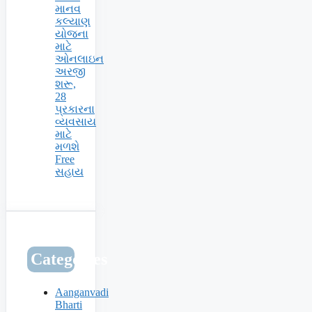
માનવ
કલ્યાણ
યોજના
માટે
ઓનલાઇન
અરજી
શરૂ,
28
પ્રકારના
વ્યવસાય
માટે
મળશે
Free
સહાય
Categories
Aanganvadi
Bharti