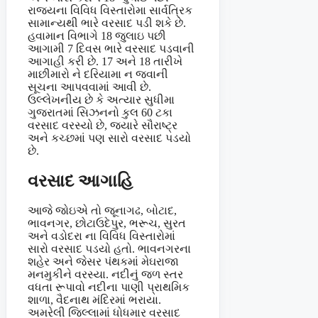
રાજયના વિવિધ વિસ્તારોમા સાર્વત્રિક
સામાન્યથી ભારે વરસાદ પડી શકે છે.
હવામાન વિભાગે 18 જુલાઇ પછી
આગામી 7 દિવસ ભારે વરસાદ પડવાની
આગાહી કરી છે. 17 અને 18 તારીખે
માછીમારો ને દરિયામા ન જવાની
સૂચના આપવવામાં આવી છે.
ઉલ્લેખનીય છે કે અત્યાર સુધીમા
ગુજરાતમાં સિઝનનો કુલ 60 ટકા
વરસાદ વરસ્યો છે, જ્યારે સૌરાષ્ટ્ર
અને કચ્છમાં પણ સારો વરસાદ પડયો
છે.
વરસાદ આગાહિ
આજે જોઇએ તો જૂનાગઢ, બોટાદ,
ભાવનગર, છોટાઉદેપુર, ભરૂચ, સુરત
અને વડોદરા ના વિવિધ વિસ્તારોમાં
સારો વરસાદ પડયો હતો. ભાવનગરના
શહેર અને જેસર પંથકમાં મેઘરાજા
મનમુકીને વરસ્યા. નદીનું જળ સ્તર
વધતા રૂપાવો નદીના પાણી પ્રાથમિક
શાળા, વૈદનાથ મંદિરમાં ભરાયા.
અમરેલી જિલ્લામાં ધોધમાર વરસાદ