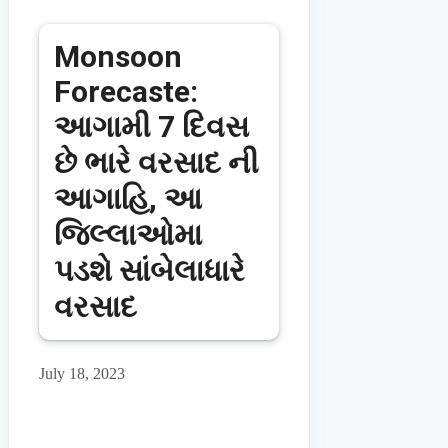
Monsoon
Forecaste:
આગામી 7 દિવસ
છે ભારે વરસાદ ની
આગાહિ, આ
જિલ્લાઓમા
પડશે સાંબેલાધારે
વરસાદ
July 18, 2023