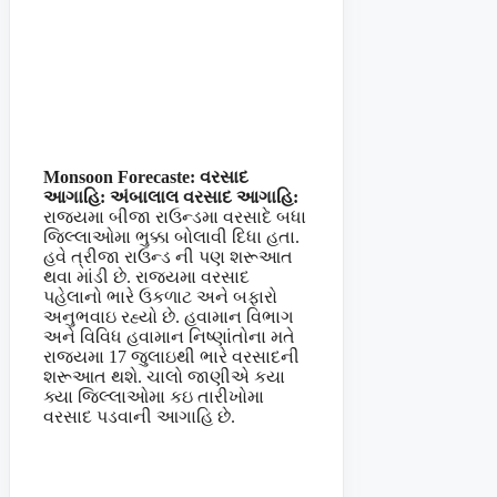
Monsoon Forecaste: વરસાદ
આગાહિ: અંબાલાલ વરસાદ આગાહિ:
રાજ્યમા બીજા રાઉન્ડમા વરસાદે બધા
જિલ્લાઓમા ભુક્કા બોલાવી દિધા હતા.
હવે ત્રીજા રાઉન્ડ ની પણ શરૂઆત
થવા માંડી છે. રાજ્યમા વરસાદ
પહેલાનો ભારે ઉકળાટ અને બફારો
અનુભવાઇ રહ્યો છે. હવામાન વિભાગ
અને વિવિધ હવામાન નિષ્ણાંતોના મતે
રાજયમા 17 જુલાઇથી ભારે વરસાદની
શરૂઆત થશે. ચાલો જાણીએ કયા
ક્યા જિલ્લાઓમા કઇ તારીખોમા
વરસાદ પડવાની આગાહિ છે.