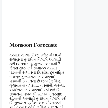
Monsoon Forecaste
વરસાદ ન અત્રીજા રાઉંડ ને લઇને
રાજ્યના હવામાન વિભાગે આગાહી
કરી છે. આગાહિ મુજબ આગામી 7
દિવસ રાજ્યમાં સામાન્ય વરસાદ
પડવાની સંભાવના છે. સૌરાષ્ટ્ર સહિત
સમગ્ર ગુજરાતમાં ભારે વરસાદ
પડવાની સંભાવના છે જ્યારે દક્ષિણ
ગુજરાતના વલસાડ, નવસારી, ભરૂચ,
વડોદરામાં ભારે વરસાદ પડી શકે છે.
રાજ્યમાં હળવાથી સામાન્ય વરસાદ
રહેવાની આગાહી હવામાન વિભાગે કરી
છે. ગુજરાત પ્રદેશ અને સૌરાષ્ટ્રમાં
ભારે વરસાદ રહેશે. દક્ષિણ ગુજરાતમાં