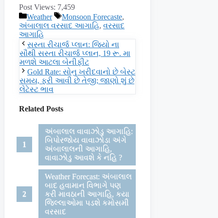
Post Views:
7,459
Categories
Tags
Weather
Monsoon Forecaste
,
અંબાલાલ વરસાદ આગાહિ
,
વરસાદ
આગાહિ
સસ્તા રીચાર્જ પ્લાન: જિયો ના
સૌથી સસ્તા રીચાર્જ પ્લાન, 19 રૂ. મા
મળશે આટલા બેનીફીટ
Gold Rate: સોનુ ખરીદવાનો છે બેસ્ટ
સમય, ફરી આવી છે તેજી; જાણો શું છે
લેટેસ્ટ ભાવ
Related Posts
અંબાલાલ વાવાઝોડુ આગાહિ:
બિપોરજોય વાવાઝોડા અંગે
અંબાલાલની આગાહિ,
વાવાઝોડુ આવશે કે નહિ ?
Weather Forecast: અંબાલાલ
બાદ હવામાન વિભાગે પણ
કરી માવઠાની આગાહિ, કયા
જિલ્લાઓમા પડશે કમોસમી
વરસાદ