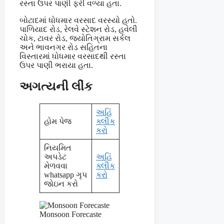
રસ્તા ઉપર પાણી ફરી વળ્યા હતા.
બોટાદમાં ધોધમાર વરસાદ વરસ્યો હતો.
પાળિયાદ રોડ, રેલવે સ્ટેશન રોડ, હવેલી
ચોક, ટાવર રોડ, જ્યોતિગ્રામ સર્કલ
અને ભાવનગર રોડ સહિતના
વિસ્તારમાં ધોધમાર વરસાદથી રસ્તા
ઉપર પાણી ભરાયા હતા.
અગત્યની લીંક
અહિં
હોમ પેજ
ક્લીક
કરો
નિયમિત
અપડેટ
અહિં
મેળવવા
ક્લીક
whatsapp ગૃપ
કરો
જોઇન કરો
Monsoon Forecaste