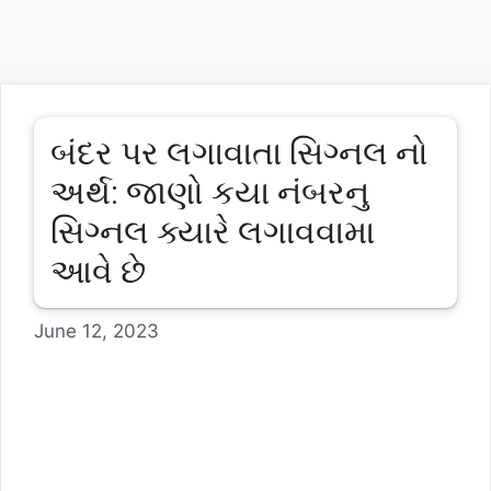
બંદર પર લગાવાતા સિગ્નલ નો
અર્થ: જાણો કયા નંબરનુ
સિગ્નલ ક્યારે લગાવવામા
આવે છે
June 12, 2023