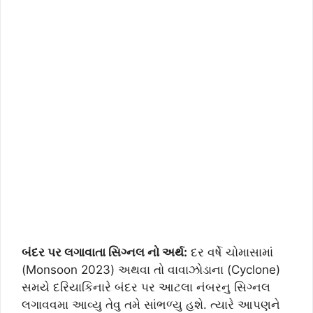
બંદર પર લગાવાતા સિગ્નલ નો અર્થ:
દર વર્ષે ચોમાસામાં
(Monsoon 2023) અથવા તો વાવાઝોડાના (Cyclone)
સમયે દરિયાકિનારે બંદર પર આટલા નંબરનુ સિગ્નલ
લગાવવમા આવ્યુ તેવુ તમે સાંભળ્યુ હશે. ત્યારે આપણને