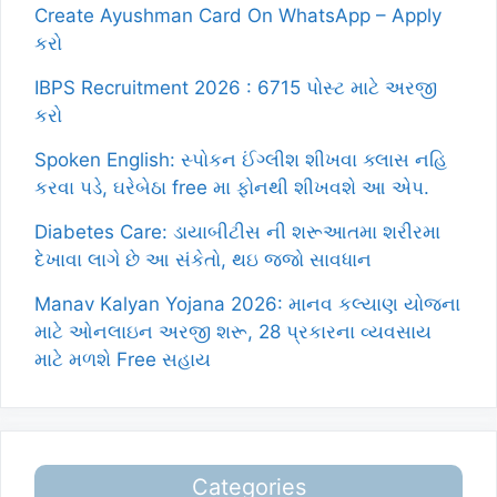
Create Ayushman Card On WhatsApp – Apply
કરો
IBPS Recruitment 2026 : 6715 પોસ્ટ માટે અરજી
કરો
Spoken English: સ્પોકન ઈંગ્લીશ શીખવા ક્લાસ નહિ
કરવા પડે, ઘરેબેઠા free મા ફોનથી શીખવશે આ એપ.
Diabetes Care: ડાયાબીટીસ ની શરૂઆતમા શરીરમા
દેખાવા લાગે છે આ સંકેતો, થઇ જજો સાવધાન
Manav Kalyan Yojana 2026: માનવ કલ્યાણ યોજના
માટે ઓનલાઇન અરજી શરૂ, 28 પ્રકારના વ્યવસાય
માટે મળશે Free સહાય
Categories