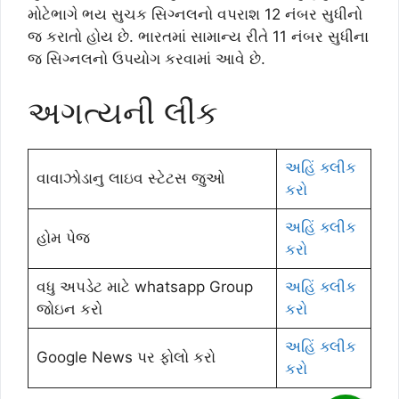
મોટેભાગે ભય સુચક સિગ્નલનો વપરાશ 12 નંબર સુધીનો
જ કરાતો હોય છે. ભારતમાં સામાન્ય રીતે 11 નંબર સુધીના
જ સિગ્નલનો ઉપયોગ કરવામાં આવે છે.
અગત્યની લીંક
અહિં ક્લીક
વાવાઝોડાનુ લાઇવ સ્ટેટસ જુઓ
કરો
અહિં ક્લીક
હોમ પેજ
કરો
વધુ અપડેટ માટે whatsapp Group
અહિં ક્લીક
જોઇન કરો
કરો
અહિં ક્લીક
Google News પર ફોલો કરો
કરો