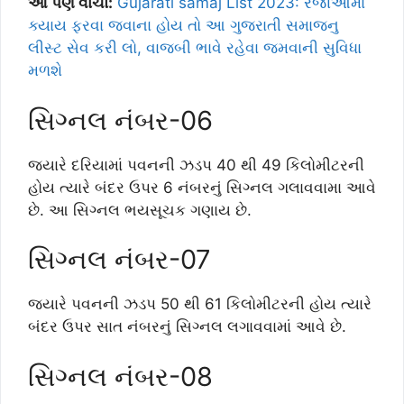
આ પણ વાંચો:
Gujarati samaj List 2023: રજાઓમા
ક્યાય ફરવા જવાના હોય તો આ ગુજરાતી સમાજનુ
લીસ્ટ સેવ કરી લો, વાજબી ભાવે રહેવા જમવાની સુવિધા
મળશે
સિગ્નલ નંબર-06
જ્યારે દરિયામાં પવનની ઝડપ 40 થી 49 કિલોમીટરની
હોય ત્યારે બંદર ઉપર 6 નંબરનું સિગ્નલ ગલાવવામા આવે
છે. આ સિગ્નલ ભયસૂચક ગણાય છે.
સિગ્નલ નંબર-07
જ્યારે પવનની ઝડપ 50 થી 61 કિલોમીટરની હોય ત્યારે
બંદર ઉપર સાત નંબરનું સિગ્નલ લગાવવામાં આવે છે.
સિગ્નલ નંબર-08