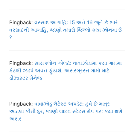
Pingback:
વરસાદ આગાહિ: 15 અને 16 જૂને છે ભારે
વરસાદની આગાહિ, જાણો તમારો જિલ્લો કયા ઝોનમા છે
?
Pingback:
સાયક્લોન એલર્ટ: વાવાઝોડામા કયા ગામમા
કેટલી ઝડપે અવન ફૂંકાશે, અસરગ્રસ્ત ગામો માટે
ડીઝાસ્ટર મેનેજ
Pingback:
વાવાઝોડુ લેટેસ્ટ અપડેટ: હવે છે માત્ર
આટલા કીમી દૂર, જાણો લાઇવ સ્ટેટસ મેપ પર; ક્યા થશે
અસર