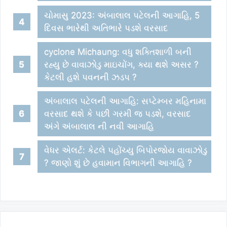
ચોમાસુ 2023: અંબાલાલ પટેલની આગાહિ, 5
દિવસ ભારેથી અતિભારે પડશે વરસાદ
cyclone Michaung: વધુ શક્તિશાળી બની
રહ્યુ છે વાવાઝોડુ માઇચોંગ, ક્યા થશે અસર ?
કેટલી હશે પવનની ઝડપ ?
અંબાલાલ પટેલની આગાહિ: સપ્ટેમ્બર મહિનામા
વરસાદ થશે કે પછી ગરમી જ પડશે, વરસાદ
અંગે અંબાલાલ ની નવી આગાહિ
વેધર એલર્ટ: કેટલે પહોંચ્યુ બિપોરજોય વાવાઝોડુ
? જાણો શું છે હવામાન વિભાગની આગાહિ ?