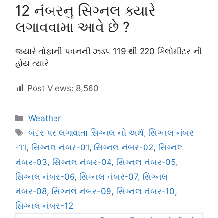
12 નંબરનુ સિગ્નલ ક્યારે
લગાવવામા આવે છે ?
જ્યારે તોફાની પવનની ઝડપ 119 થી 220 કિલોમીટર ની
હોય ત્યારે
Post Views:
8,560
Categories
Weather
Tags
બંદર પર લગાવાતા સિગ્નલ નો અર્થ
,
સિગ્નલ નંબર
-11
,
સિગ્નલ નંબર-01
,
સિગ્નલ નંબર-02
,
સિગ્નલ
નંબર-03
,
સિગ્નલ નંબર-04
,
સિગ્નલ નંબર-05
,
સિગ્નલ નંબર-06
,
સિગ્નલ નંબર-07
,
સિગ્નલ
નંબર-08
,
સિગ્નલ નંબર-09
,
સિગ્નલ નંબર-10
,
સિગ્નલ નંબર-12