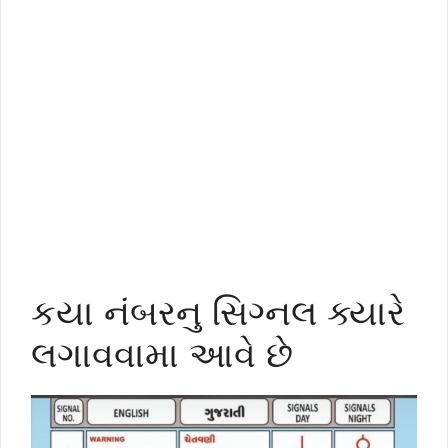
કયા નંબરનુ સિગ્નલ ક્યારે
લગાવવામા આવે છે