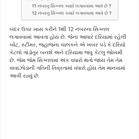
11 નંબરનુ સિગ્નલ ક્યારે લગાવવામા આવે છે ?
12 નંબરનુ સિગ્નલ ક્યારે લગાવવામા આવે છે ?
બંદર ઉપર ખાસ કરીને 1થી 12 નંબરના સિગ્નલ
લગાવવામાં આવતા હોય છે. જેના આધારે દરિયામાં રહેલી
બોટ, સ્ટીમર, જહાજના ચાલકને એ ખબર પડે કે દરિયો
કેટલો ગાંડોતુર બનશે અને દરિયામા જવુ કેટલુ જોખમી
છે. જેમ જેમ સિગ્નલમાં અંક વધારો થતો જાય તેમ તેમ
વાવાઝોડાની ગતિની તિવ્રતામાં વધારો હોય તેમ માનવામાં
આવી રહ્યું છે.