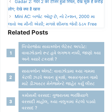
Gadar 2: गदर 2 का टीजर हुआ रियल, देख चुके हैं करोड़
लोग; देखे क्या है खास
Mini AC: બજેટ ઓછુ છે, નો ટેન્શન, 2000 મા
લાવો આ મીની એસી; મળશે શીમલા જેવી ઠંડક Free
Related Posts
બિપોરજોય સાયક્લોન લેટેસ્ટ અપડેટ:
વાવાઝોડાનો રૂટ હવે લગભગ નક્કી, જાણો ક્યા
અને ક્યારે ટકરાશે ?
સાયક્લોન એલર્ટ: વાવાઝોડામા કયા ગામમા
કેટલી ઝડપે અવન ફૂંકાશે, અસરગ્રસ્ત ગામો
માટે ડીઝાસ્ટર મેનેજમેન્ટે જાહેર કર્યુ લીસ્ટ
કમોસમી વરસાદ: ગુજરાતમા ભરશિયાળે
વરસાદી માહોલ, કયા તાલુકામા કેટલો પડયો
વરસાદ ?