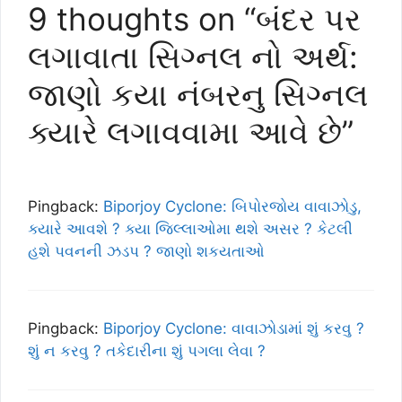
9 thoughts on “બંદર પર
લગાવાતા સિગ્નલ નો અર્થ:
જાણો કયા નંબરનુ સિગ્નલ
ક્યારે લગાવવામા આવે છે”
Pingback:
Biporjoy Cyclone: બિપોરજોય વાવાઝોડુ,
ક્યારે આવશે ? ક્યા જિલ્લાઓમા થશે અસર ? કેટલી
હશે પવનની ઝડપ ? જાણો શકયતાઓ
Pingback:
Biporjoy Cyclone: વાવાઝોડામાં શું કરવુ ?
શું ન કરવુ ? તકેદારીના શું પગલા લેવા ?