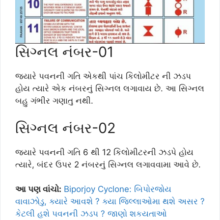
સિગ્નલ નંબર-01
જ્યારે પવનની ગતિ એકથી પાંચ કિલોમીટર ની ઝડપ
હોય ત્યારે એક નંબરનું સિગ્નલ લગાવાય છે. આ સિગ્નલ
બહુ ગંભીર ગણાતુ નથી.
સિગ્નલ નંબર-02
જ્યારે પવનની ગતિ 6 થી 12 કિલોમીટરની ઝડપે હોય
ત્યારે, બંદર ઉપર 2 નંબરનું સિગ્નલ લગાવવામા આવે છે.
આ પણ વાંચો:
Biporjoy Cyclone: બિપોરજોય
વાવાઝોડુ, ક્યારે આવશે ? ક્યા જિલ્લાઓમા થશે અસર ?
કેટલી હશે પવનની ઝડપ ? જાણો શકયતાઓ