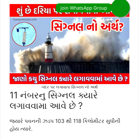
બંદર પર લગાવાતા સિગ્નલ નો અર્થ
11 નંબરનુ સિગ્નલ ક્યારે
લગાવવામા આવે છે ?
જ્યારે પવનની ઝડપ 103 થી 118 કિલોમીટર સુધીની
હોય ત્યારે.