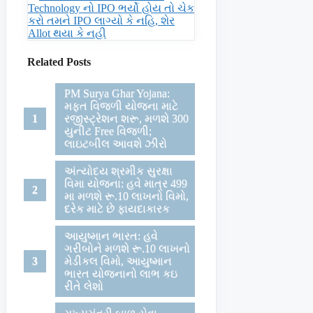
Technology નો IPO ભર્યો હોય તો ચેક
કરો તમને IPO લાગ્યો કે નહિ, શેર
Allot થયા કે નહી
Related Posts
PM Surya Ghar Yojana:
મફત વિજળી યોજના માટે
રજીસ્ટ્રેશન શરૂ, મળશે 300
યુનીટ Free વિજળી;
લાઇટબીલ આવશે ઝીરો
અંત્યોદય શ્રમીક સુરક્ષા
વિમા યોજના: હવે માત્ર 499
મા મળશે રૂ.10 લાખનો વિમો,
દરેક માટે છે ફાયદાકારક
આયુષ્માન ભારત: હવે
ગરીબોને મળશે રૂ.10 લાખનો
મેડીકલ વિમો, આયુષ્માન
ભારત યોજનાનો લાભ કઇ
રીતે લેશો