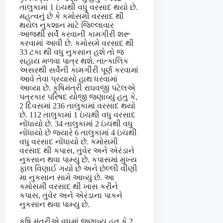
તાલુકામાં 1 ઇંચથી વધુ વરસાદ થયો છે.
મહત્વનું છે કે કમોસમી વરસાદ થી
થયેલ નુકશાન માટે જિલ્લાવાર
આજથી સર્વે કરવાની કામગીરી શરૂ
કરવામાં આવી છે. કમોસમે વરસાદ થી
33 ટકા થી વધુ નુકસાન હશે તો જ
સહાય મળવા પાત્ર થશે. તાત્કાલિક
અસરથી સર્વેની કામગીરી પૂર્ણ કરવામાં
આવે તેવા પ્રયાસો હાથ ધરવામાં
આવ્યા છે. કૃષિમંત્રી રાઘવજી પટેલએ
પત્રકાર પરિષદ યોજી જણાવ્યું હતુ કે,
2 દિવસમાં 236 તાલુકામાં વરસાદ થયો
છે. 112 તાલુકામાં 1 ઇંચથી વધુ વરસાદ
નોંધાયો છે. 34 તાલુકામાં 2 ઇંચથી વધુ
નોંધાયો છે જ્યારે 6 તાલુકામાં 4 ઇંચથી
વધુ વરસાદ નોંધાયો છે. કમોસમી
વરસાદ થી કપાસ, તુવેર અને એરંડાને
નુકસાન થવા પામ્યુ છે. કપાસમાં મુખ્ય
ફાલ વિણાઈ ગયો છે અને છેલ્લી વીણી
મા નુકસાન સામે આવ્યું છે. આ
કમોસમી વરસાદ થી ખાસ કરીને
કપાસ, તુવેર અને એરંડાના પાકને
નુકસાન થવા પામ્યુ છે.
કૃષિ મંત્રીએ વધુમાં જણાવ્યુ હતુ કે 2