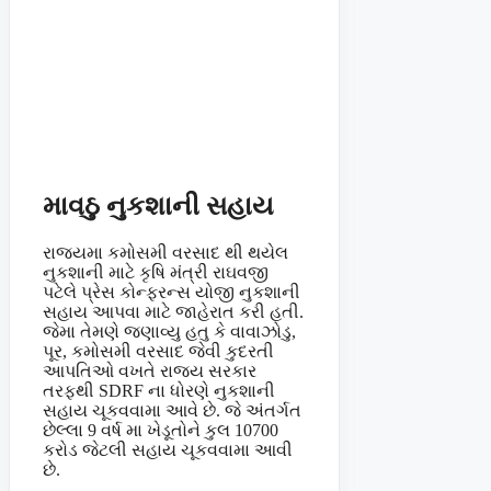
માવઠુ નુકશાની સહાય
રાજયમા કમોસમી વરસાદ થી થયેલ
નુકશાની માટે કૃષિ મંત્રી રાઘવજી
પટેલે પ્રેસ કોન્ફરન્સ યોજી નુકશાની
સહાય આપવા માટે જાહેરાત કરી હતી.
જેમા તેમણે જણાવ્યુ હતુ કે વાવાઝોડુ,
પૂર, કમોસમી વરસાદ જેવી કુદરતી
આપતિઓ વખતે રાજય સરકાર
તરફથી SDRF ના ધોરણે નુકશાની
સહાય ચૂકવવામા આવે છે. જે અંતર્ગત
છેલ્લા 9 વર્ષ મા ખેડૂતોને કુલ 10700
કરોડ જેટલી સહાય ચૂકવવામા આવી
છે.