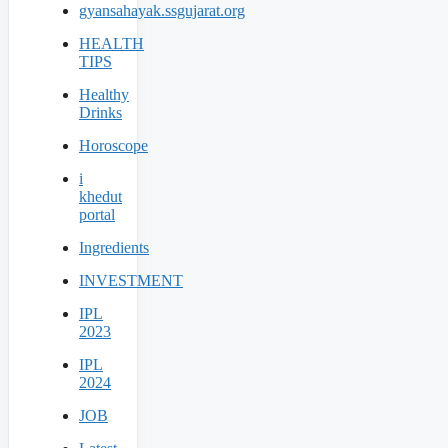
gyansahayak.ssgujarat.org
HEALTH
TIPS
Healthy
Drinks
Horoscope
i
khedut
portal
Ingredients
INVESTMENT
IPL
2023
IPL
2024
JOB