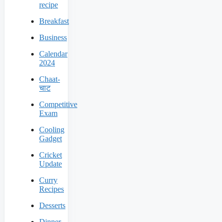
recipe
Breakfast
Business
Calendar
2024
Chaat-
चाट
Competitive
Exam
Cooling
Gadget
Cricket
Update
Curry
Recipes
Desserts
Dinner