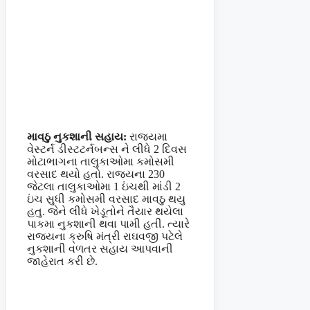
માવઠુ નુકશાની સહાય:
રાજયમા
વેસ્ટર્ન ડીસ્ટટર્નબન્સ ને લીધે 2 દિવસ
મોટાભાગના તાલુકાઓમા કમોસમી
વરસાદ થયો હતો. રાજયના 230
જેટલા તાલુકાઓમા 1 ઇંચથી માંડી 2
ઇંચ સુધી કમોસમી વરસાદ માવઠુ થયુ
હતુ. જેને લીધે ખેડૂતોને તૈયાર થયેલા
પાકમા નુકશાની થવા પામી હતી. ત્યારે
રાજયના ક્રુષિ મંત્રી રાઘવજી પટેલે
નુકશાની વળતર સહાય આપવાની
જાહેરાત કરી છે.