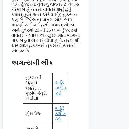
લાખ હેક્ટરમાં તુવેરનું વાવેતર છે તેમજ
86 લાખ હેકટરમાં વાવેતર થયું હતું.
કપાસ,તુવેર અને એરંડા મોટું નુકસાન
થયું છે. દિવેલાના પાકમાં મોટા ભાગે
કાપણી થઈ ગઈ હતી. કપાસ,એરંડા
અને તુવેરમાં 20 થી 25 લાખ હેકટરમાં
વાવેતર કરવામા આવ્યુ છે. મોટા ભાગનો
પાક ખેડૂતોએ લઈ લીધો હતો. ત્રણ થી
ચાર લાખ હેકટરમાં નુકશાની થયાનો
અંદાજ છે.
અગત્યની લીંક
નુકશાની
સહાય
અહિંં
જાહેરાત
કલીક
ક્રુષિ મંત્રી
કરો
વિડીયો
અહિં
હોમ પેજ
ક્લીક
કરો
અમારી