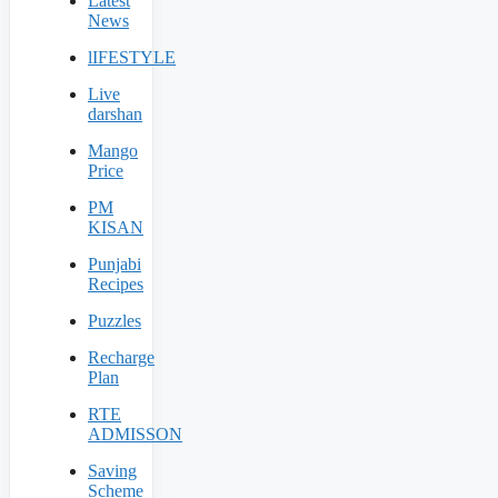
Latest
News
lIFESTYLE
Live
darshan
Mango
Price
PM
KISAN
Punjabi
Recipes
Puzzles
Recharge
Plan
RTE
ADMISSON
Saving
Scheme