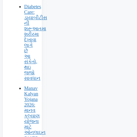
Diabetes
Care:
ડાયાબીટીસ
ની
શરૂઆતમા
શરીરમા
દેખાવા
લાગે
છે
આ
સંકેતો,
થઇ
જજો
સાવધાન
Manav
Kalyan
Yojana
2026:
માનવ
કલ્યાણ
યોજના
માટે
ઓનલાઇન