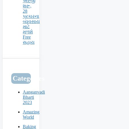
અરજી
શરૂ,
28
પ્રકારના
વ્યવસાય
માટે
મળશે
Free
સહાય
Categories
Aanganvadi
Bharti
2023
Amazing
World
Baking