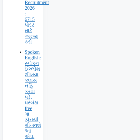
Recruitment
2026
:
6715
પોસ્ટ
માટે
અરજી
કરો
Spoken
English:
સ્પોકન
ઈંગ્લીશ
શીખવા
ક્લાસ
નહિ
કરવા
પડે,
ઘરેબેઠા
free
મા
ફોનથી
શીખવશે
આ
એપ.