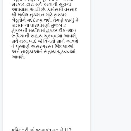
સરકાર દ્વારા સર્વે કરવાની સૂચના
આપવામા આવી છે. કમોસમી વરસાદ
થી થયેલ નુકશાન માટે સરકાર
ખેડૂતોને મદદરૂપ થશે. તેમણે કહ્યું કે
SDRF ના ધારાધોરણો મુજબ 2
હેક્ટરની મર્યાદામાં હેક્ટર દીઠ 6800
રૂપિયાની સહાય ચૂકવવામા આવશે.
સર્વે થયા બાદ જે વિગતો સામે આવશે
તે પ્રમાણે અસરગ્રસ્ત જિલ્લાઓ
અને તાલુકાઓને સહાય ચૂકવવામાં
આવશે.
કૃષિમંત્રી એ જણાવ્યુ હતુ કે 112