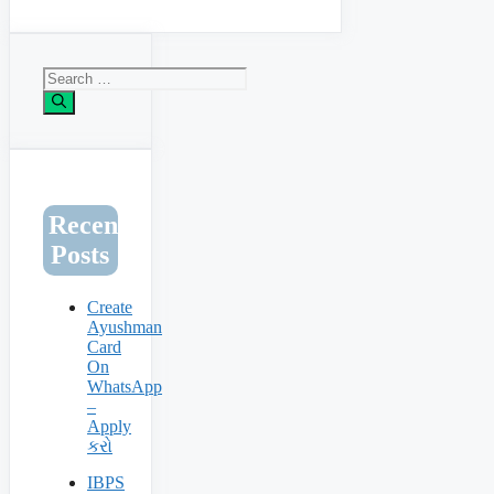
Search
for:
Recent
Posts
Create
Ayushman
Card
On
WhatsApp
–
Apply
કરો
IBPS