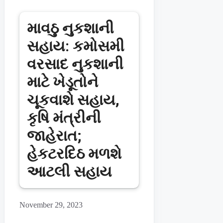
માવઠુ નુકશાની
સહાય: કમોસમી
વરસાદ નુકશાની
માટે ખેડૂતોને
ચૂકવાશે સહાય,
કૃષિ મંત્રીની
જાહેરાત;
હેકટરદિઠ મળશે
આટલી સહાય
November 29, 2023