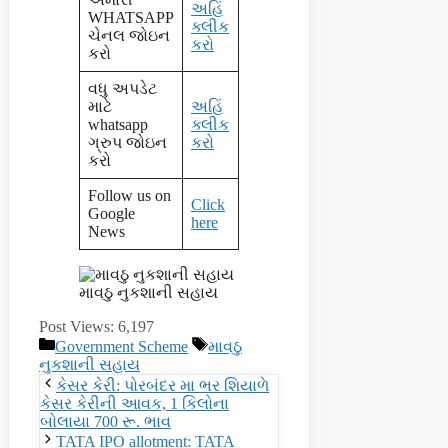
અહિં
WHATSAPP
ક્લીક
ચેનલ જોઇન
કરો
કરો
વધુ અપડેટ
માટે
અહિં
whatsapp
ક્લીક
ગ્રુપ જોઇન
કરો
કરો
Follow us on
Click
Google
here
News
માવઠુ નુકશાની સહાય
Post Views:
6,197
Categories
Tags
Government Scheme
માવઠુ
નુકશાની સહાય
કેસર કેરી: પોરબંદર મા ભર શિયાળે
કેસર કેરીની આવક, 1 કિલોના
બોલાયા 700 રૂ. ભાવ
TATA IPO allotment: TATA