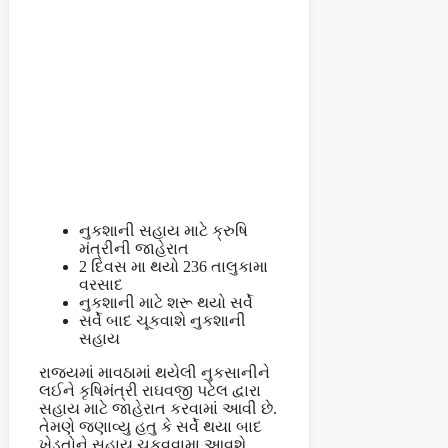
નુકશાની સહાય માટે ક્રુષિ
મંત્રીની જાહેરાત
2 દિવસ મા થયો 236 તાલુકામા
વરસાદ
નુકશાની માટે શરૂ થયો સર્વે
સર્વે બાદ ચૂકવાશે નુકશાની
સહાય
રાજ્યમાં માવઠામાં થયેલી નુકસાનીને
લઈને કૃષિમંત્રી રાઘવજી પટેલ દ્વારા
સહાય માટે જાહેરાત કરવામાં આવી છે.
તેમણે જણાવ્યુ હતુ કે સર્વે થયા બાદ
ખેડૂતોને સહાય ચૂકવવામા આવશે.