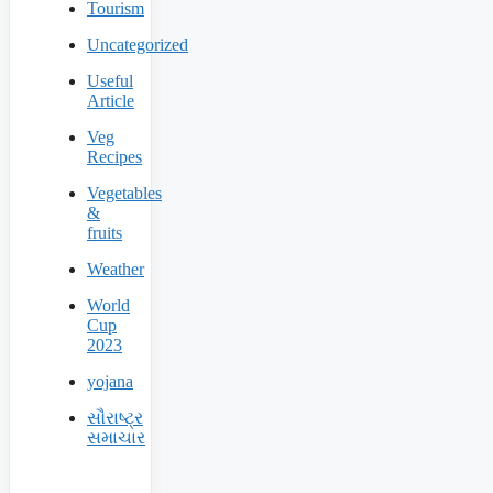
Tourism
Uncategorized
Useful
Article
Veg
Recipes
Vegetables
&
fruits
Weather
World
Cup
2023
yojana
સૌરાષ્ટ્ર
સમાચાર