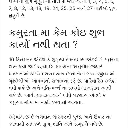
લગ્નના શુભ મૂહૂર્ત ની તારીખો જોઇએ તો 1, 3, 4, 5, 6,
7, 8, 12, 13, 18, 19, 24, 25, 26 અને 27 તારીખો શુભ
મુહુર્ત છે.
કમુરતા મા કેમ કોઇ શુભ
કાર્યો નથી થતા ?
16 ડિસેમ્બર એટલે કે શુક્રવારે ખરમાસ એટલે કે કમુરતા
શરૂ થવા જઈ રહ્યા છે. માન્યતા અનુસાર જ્યારે
ખરમાસમાં કોઈના લગ્ન થાય છે તો તેના લગ્ન જીવનમાં
મુશ્કેલીઓ આવવાની સંભાવના રહે છે. પારિવારિક કલેશ
વધી શકે છે અને પતિ-પત્નીના સંબંધો મા તણાવ આવી
શકે છે. આવી માન્યતાઓને લીધે ખરમાસ એટલે કે
કમુરતા માં લગ્ન નથી કરવામાં આવતા.
કહેવાય છે કે ભગવાન ભાસ્કરની પૂજા અને ઉપાસના
કરવાથી સાધકને સુખ, શાંતિ અને સમૃદ્ધિ મળે છે.