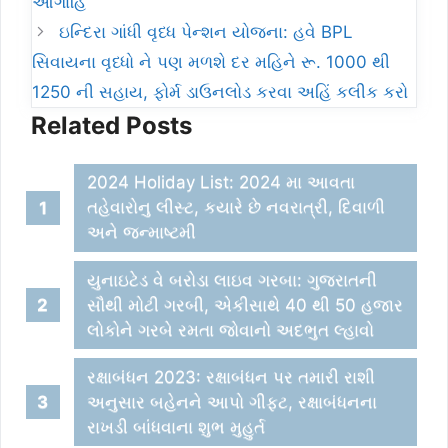
આગાહિ
ઇન્દિરા ગાંધી વૃધ્ધ પેન્શન યોજના: હવે BPL
સિવાયના વૃધ્ધો ને પણ મળશે દર મહિને રૂ. 1000 થી
1250 ની સહાય, ફોર્મ ડાઉનલોડ કરવા અહિં કલીક કરો
Related Posts
2024 Holiday List: 2024 મા આવતા
તહેવારોનુ લીસ્ટ, કયારે છે નવરાત્રી, દિવાળી
અને જન્માષ્ટમી
યુનાઇટેડ વે બરોડા લાઇવ ગરબા: ગુજરાતની
સૌથી મોટી ગરબી, એકીસાથે 40 થી 50 હજાર
લોકોને ગરબે રમતા જોવાનો અદભુત લ્હાવો
રક્ષાબંધન 2023: રક્ષાબંધન પર તમારી રાશી
અનુસાર બહેનને આપો ગીફટ, રક્ષાબંધનના
રાખડી બાંધવાના શુભ મુહુર્ત