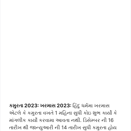
કમુરતા 2023: ખરમાસ 2023:
હિંદુ ધર્મમા ખરમાસ
એટલે કે કમુરતા વખતે 1 મહિના સુધી કોઇ શુભ કાર્યો કે
માંગલીક કાર્યો કરવામા આવતા નથી. ડિસેમ્બર ની 16
તારીખ થી જાન્યુઆરી ની 14 તારીખ સુધી કમુરતા હોય