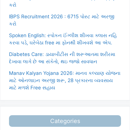
કરો
IBPS Recruitment 2026 : 6715 પોસ્ટ માટે અરજી
કરો
Spoken English: સ્પોકન ઈંગ્લીશ શીખવા ક્લાસ નહિ
કરવા પડે, ઘરેબેઠા free મા ફોનથી શીખવશે આ એપ.
Diabetes Care: ડાયાબીટીસ ની શરૂઆતમા શરીરમા
દેખાવા લાગે છે આ સંકેતો, થઇ જજો સાવધાન
Manav Kalyan Yojana 2026: માનવ કલ્યાણ યોજના
માટે ઓનલાઇન અરજી શરૂ, 28 પ્રકારના વ્યવસાય
માટે મળશે Free સહાય
Categories