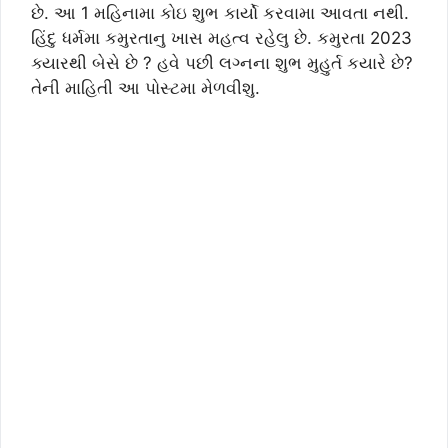
છે. આ 1 મહિનામા કોઇ શુભ કાર્યો કરવામા આવતા નથી.
હિંદુ ધર્મમા કમુરતાનુ ખાસ મહત્વ રહેલુ છે. કમુરતા 2023
ક્યારથી બેસે છે ? હવે પછી લગ્નના શુભ મુહુર્ત કયારે છે?
તેની માહિતી આ પોસ્ટમા મેળવીશુ.