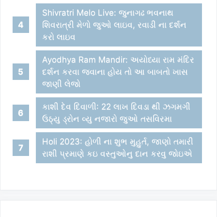
Shivratri Melo Live: જુનાગઢ ભવનાથ
શિવરાત્રી મેળો જુઓ લાઇવ, રવાડી ના દર્શન
કરો લાઇવ
Ayodhya Ram Mandir: અયોધ્યા રામ મંદિર
દર્શન કરવા જવાના હોય તો આ બાબતો ખાસ
જાણી લેજો
કાશી દેવ દિવાળી: 22 લાખ દિવડા થી ઝગમગી
ઉઠ્યુ ડ્રોન વ્યુ નજારો જુઓ તસવિરમા
Holi 2023: હોળી ના શુભ મુહુર્ત, જાણો તમારી
રાશી પ્રમાણે કઇ વસ્તુઓનુ દાન કરવુ જોઇએ