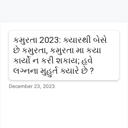
કમુરતા 2023: ક્યારથી બેસે
છે કમુરતા, કમુરતા મા કયા
કાર્યો ન કરી શકાય; હવે
લગ્નના મુહુર્ત ક્યારે છે ?
December 23, 2023