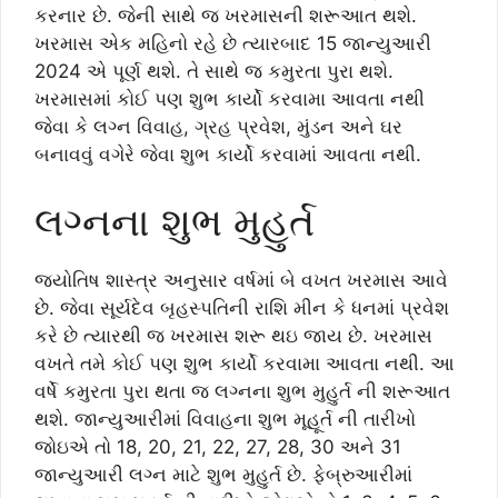
કરનાર છે. જેની સાથે જ ખરમાસની શરૂઆત થશે.
ખરમાસ એક મહિનો રહે છે ત્યારબાદ 15 જાન્યુઆરી
2024 એ પૂર્ણ થશે. તે સાથે જ કમુરતા પુરા થશે.
ખરમાસમાં કોઈ પણ શુભ કાર્યો કરવામા આવતા નથી
જેવા કે લગ્ન વિવાહ, ગ્રહ પ્રવેશ, મુંડન અને ઘર
બનાવવું વગેરે જેવા શુભ કાર્યો કરવામાં આવતા નથી.
લગ્નના શુભ મુહુર્ત
જ્યોતિષ શાસ્ત્ર અનુસાર વર્ષમાં બે વખત ખરમાસ આવે
છે. જેવા સૂર્યદેવ બૃહસ્પતિની રાશિ મીન કે ધનમાં પ્રવેશ
કરે છે ત્યારથી જ ખરમાસ શરૂ થઇ જાય છે. ખરમાસ
વખતે તમે કોઈ પણ શુભ કાર્યો કરવામા આવતા નથી. આ
વર્ષે કમુરતા પુરા થતા જ લગ્નના શુભ મુહુર્ત ની શરૂઆત
થશે. જાન્યુઆરીમાં વિવાહના શુભ મૂહૂર્ત ની તારીખો
જોઇએ તો 18, 20, 21, 22, 27, 28, 30 અને 31
જાન્યુઆરી લગ્ન માટે શુભ મુહુર્ત છે. ફેબ્રુઆરીમાં