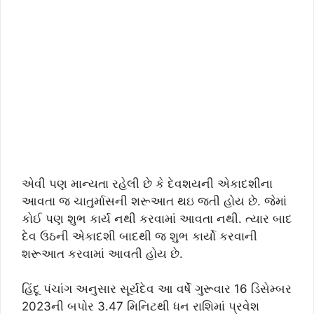
એવી પણ માન્યતા રહેલી છે કે દેવશયની એકાદશીના
આવતા જ ચાતુર્માસની શરૂઆત થઇ જતી હોય છે. જેમાં
કોઈ પણ શુભ કાર્ય નથી કરવામાં આવતા નથી. ત્યાર બાદ
દેવ ઉઠની એકાદશી બાદથી જ શુભ કાર્યો કરવાની
શરૂઆત કરવામાં આવતી હોય છે.
હિંદૂ પંચાંગ અનુસાર સૂર્યદેવ આ વર્ષે ગુરૂવાર 16 ડિસેમ્બર
2023ની બપોર 3.47 મિનિટથી ધન રાશિમાં પ્રવેશ