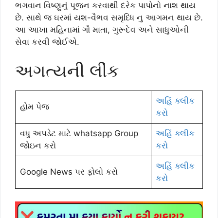
ભગવાન વિષ્ણુનું પૂજન કરવાથી દરેક પાપોનો નાશ થાય
છે. સાથે જ ઘરમાં યશ-વૈભવ સમૃધ્ધિ નુ આગમન થાય છે.
આ આખા મહિનામાં ગૌ માતા, ગુરૂદેવ અને સાધુઓની
સેવા કરવી જોઈએ.
અગત્યની લીંક
અહિં ક્લીક
હોમ પેજ
કરો
વધુ અપડેટ માટે whatsapp Group
અહિં ક્લીક
જોઇન કરો
કરો
અહિં ક્લીક
Google News પર ફોલો કરો
કરો