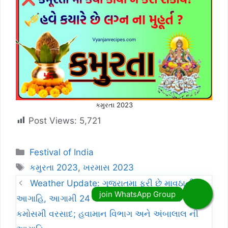
કમુરતા 2023
Post Views:
5,721
Categories
Festival of India
Tags
કમુરતા 2023
,
ખરમાસ 2023
Weather Update: ગુજરાતમા ફરી છે માવઠાની
આગાહિ, આગામી 24 કલાકમા આ જિલ્લાઓમા પડશે
કમોસમી વરસાદ; હવામાન વિભાગ અને અંબાલાલ ની