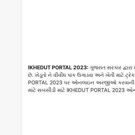
IKHEDUT PORTAL 2023:
ગુજરાત સરકાર દ્વા
છે. ખેડૂતો ને વીવીધ પાક ઉગાડવા અને ખેતી માટે ટ
PORTAL 2023 પર ઓનલાઇન અરજીઓ કરવાની હોય છ
માટે સબસીડી માટે IKHEDUT PORTAL 2023 ઓનલા