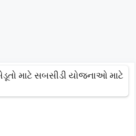
ડૂતો માટે સબસીડી યોજનાઓ માટે