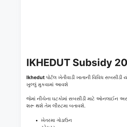
IKHEDUT Subsidy 2
Ikhedut
પોર્ટલ ખેતીવાડી ખાતાની વિવિધ સબસીડી
ખુલ્લું મુકવામાં આવશે
જેમાં નીચેના ઘટકોમાં સબસીડી માટે ઓનલાઈન 
શરૂ થશે તેમ લીસ્ટમા બતાવશે.
ખેતરમા ગોડાઉન