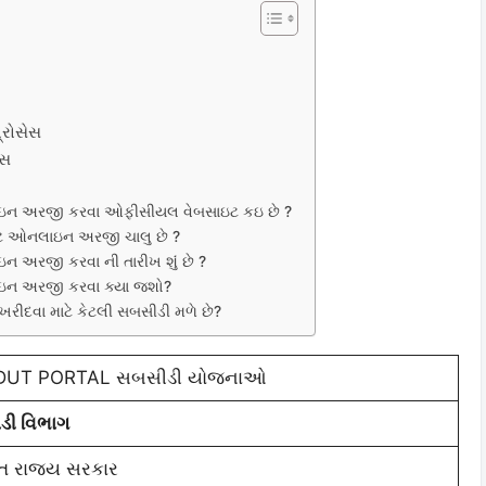
રોસેસ
ેસ
ઇન અરજી કરવા ઓફીસીયલ વેબસાઇટ કઇ છે ?
ટે ઓનલાઇન અરજી ચાલુ છે ?
અરજી કરવા ની તારીખ શુંં છે ?
ઇન અરજી કરવા ક્યા જશો?
ખરીદવા માટે કેટલી સબસીડી મળે છે?
DUT PORTAL સબસીડી યોજનાઓ
ાડી વિભાગ
ત રાજ્ય સરકાર