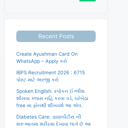
Recent Posts
Create Ayushman Card On
WhatsApp – Apply કરો
IBPS Recruitment 2026 : 6715
પોસ્ટ માટે અરજી કરો
Spoken English: સ્પોકન ઈંગ્લીશ
શીખવા ક્લાસ નહિ કરવા પડે, ઘરેબેઠા
free મા ફોનથી શીખવશે આ એપ.
Diabetes Care: ડાયાબીટીસ ની
શરૂઆતમા શરીરમા દેખાવા લાગે છે આ