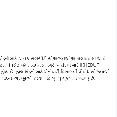
રા ખેડૂતો માટે અનેક સબસીડી યોઅજનઓઅ ચલાવવામા આવે
્રેકટર, પંપસેટ જેવી સાધનસામગ્રી ખરીદવા માટે IKHEDUT
ે. હાલ ખેડૂતો માટે ખેતીવાડી વિભાગની વીવીધ યોજનાઓ
ઇન અરજીઓ કરવા માટે ખુલ્લુ મૂકવામા આવ્યુ છે.