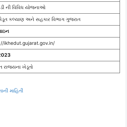
ાડી ની વિવિધ યોજનાઓ
 ખેડૂત કલ્યાણ અને સહકાર વિભાગ ગુજરાત
ાઇન
://ikhedut.gujarat.gov.in/
2023
ત રાજયના ખેડૂતો
નાની માહિતી