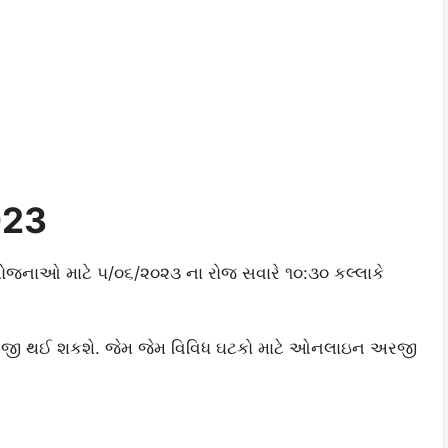
023
 યોજનાઓ માટે ૫/૦૬/૨૦૨૩ ના રોજ સવારે ૧૦:૩૦ કલ્લાકે
અરજી થઈ શકશે. જેમ જેમ વિવિધ ઘટકો માટે ઓનલાઇન અરજી