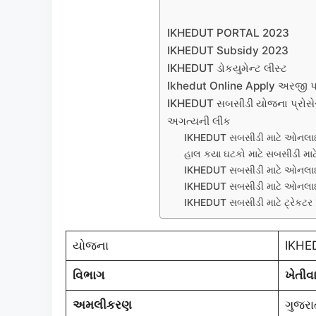
IKHEDUT PORTAL 2023
IKHEDUT Subsidy 2023
IKHEDUT ડોકયુમેન્ટ લીસ્ટ
Ikhedut Online Apply અરજી પ્
IKHEDUT સબસીડી યોજના પ્રોસ
અગત્યની લીંક
IKHEDUT સબસીડી માટે ઓનલા
હાલ કયા ઘટકો માટે સબસીડી મા
IKHEDUT સબસીડી માટે ઓનલાઇન 
IKHEDUT સબસીડી માટે ઓનલા
IKHEDUT સબસીડી માટે ટ્રેકટર 
યોજના
IKHE
વિભાગ
ખેતીવ
અમલીકરણ
ગુજરા