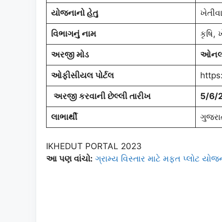
યોજનાનો હેતુ
ખેતીવ
વિભાગનું નામ
કૃષિ,
અરજી મોડ
ઓનલ
ઓફીસીયલ પોર્ટલ
https
અરજી કરવાની
છેલ્લી તારીખ
5/6/
લાભાર્થી
ગુજરા
IKHEDUT PORTAL 2023
આ પણ વાંચો:
ગ્રામ્ય વિસ્તાર માટે મફત પ્લોટ યોજ