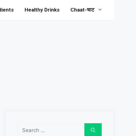
dients
Healthy Drinks
Chaat-चाट
Search
for: