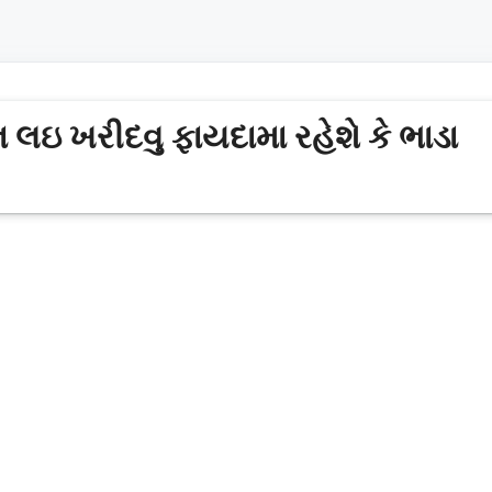
ઇ ખરીદવુ ફાયદામા રહેશે કે ભાડા