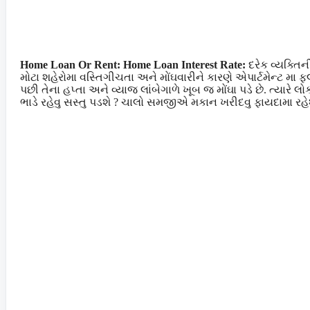
Home Loan Or Rent: Home Loan Interest Rate:
દરેક વ્યક્તિન
મોટા શહેરોમા વસ્તિગીચતા અને મોંઘવારીને કારણે એપાર્ટમેન્ટ મા ફ્લ
પછી તેના હપ્તા અને વ્યાજ લાંબેગાળે ખૂબ જ મોંઘા પડે છે. ત્યાર
ભાડે રહેવુ સસ્તુ પડશે ? ચાલો સમજીએ મકાન ખરીદવુ ફાયદામા રહેશે 