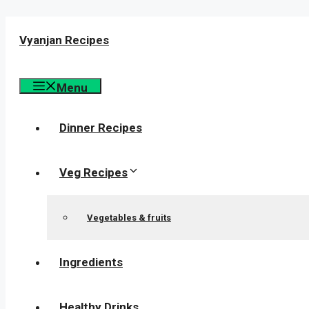
Skip
to
Vyanjan Recipes
content
Menu
Dinner Recipes
Veg Recipes
Vegetables & fruits
Ingredients
Healthy Drinks