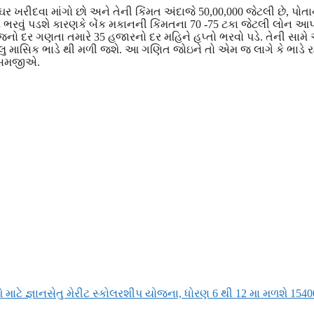
રીદવા માંગો છો અને તેની કિંમત અંદાજે 50,00,000 જેટલી છે, પોતાન
્ટ ભરવું પડશે કારણકે બેંક મકાનની કિંમતના 70 -75 ટકા જેટલી લોન આ
ાજનો દર ગણતા તમારે 35 હજારનો દર મહિને હપ્તો ભરવો પડે. તેની સામે
લુ માસિક ભાડે થી મળી જશે. આ ગણિત જોઇને તો એમ જ લાગે કે ભાડે રહે
ી સમજીએ.
ઓ માટે જ્ઞાનસેતુ મેરીટ સ્કોલરશીપ યોજના, ધોરણ 6 થી 12 મા મળશે 154