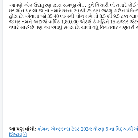
આપણે એક ઉદાહરણ દ્વારા સમજીએ… હવે વિચારી લો તમારે કોઈ ઘર ખ
ઘર લોન પર લો છો તો તમારે ઘરના 20 થી 25 ટકા જેટલુ ડાઉન પેમેન
હોય છે. એવામાં જો 35-40 લાખની લોન મળે તો 8.5 થી 9.5 ટકા વ્ય
જ ઘર તમને અંદાજે વાર્ષિક 1,80,000 એટલે કે મહિને 15 હજાર જેટ
વધારે સારું છે પણ આ અડધું સત્ય છે. ચાલો વધુ વિગતવાર ગણતર
આ પણ વાંચો:
કોમન એન્ટ્રન્સ ટેસ્ટ 2024: ધોરણ 5 ના વિદ્યાર્થી
શિષ્યવૃતિ