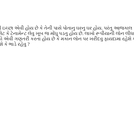
ી ઇચ્છા એવી હોય છે કે તેની પાસે પોતાનુ ઘરનુ ઘર હોય. પરંતુ આજકાલ
ેટ કે ટેનામેન્ટ લેવુ ખૂબ જ મોંઘુ પડતુ હોય છે. લાખો રૂપીયાની લોન લીધ
ે લોકો એવી ગણતરી કરતા હોય છે કે મકાન લોન પર ખરીદવુ ફાયદામા રહેશે ક
કે ભાડે રહેવુ ?