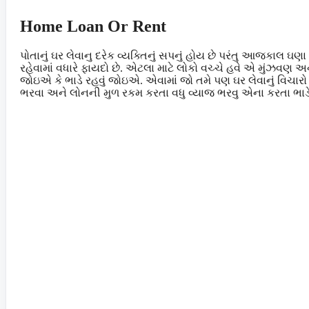
Home Loan Or Rent
પોતાનું ઘર લેવાનુ દરેક વ્યક્તિનું સપનું હોય છે પરંતુ આજકાલ ઘણા
રહેવામાં વધારે ફાયદો છે. એટલા માટે લોકો વચ્ચે હવે એ મુંઝવણ 
જોઇએ કે ભાડે રહવું જોઇએ. એવામાં જો તમે પણ ઘર લેવાનું વિચારો 
ભરવા અને લોનની મુળ રકમ કરતા વધુ વ્યાજ ભરવુ એના કરતા ભાડે રહ