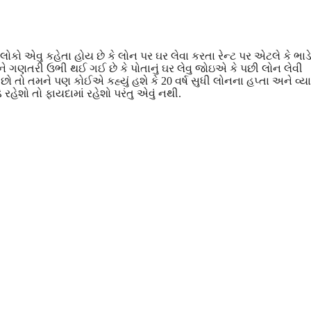
 લોકો એવુ કહેતા હોય છે કે લોન પર ઘર લેવા કરતા રેન્ટ પર એટલે કે ભાડ
અને ગણતરી ઉભી થઈ ગઈ છે કે પોતાનું ઘર લેવુ જોઇએ કે પછી લોન લેવી
છો તો તમને પણ કોઈએ કહ્યું હશે કે 20 વર્ષ સુધી લોનના હપ્તા અને વ્
ેશો તો ફાયદામાં રહેશો પરંતુ એવું નથી.