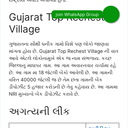
Gujarat Top Rechest
Village
ગુજરાતના સૌથી ધનીક ગામો વિશે પણ લોકો જાણવા
માંગતા હોય છે. Gujarat Top Rechest Village ની વાત
આવે એટલે લોકોનામુખે એક જ નામ સંભળાય. કચ્છ
જિલ્લાનુ માધાપર ગામ. આ ગામ અવારનવાર ચર્ચામા રહે
છે. આ ગામ મા 18 જેટલી બેંકો આવેલી છે. આ ગામની
વસ્તિ 40000 જેટલી જ છે તેમ છતા ગામની બેંક
ડીપોઝીટ 5 હજાર કરોડની છે તેવુ કહેવાય છે. આ ગામમા
NRI મુખ્યત્વે બેંક ડીપોઝીટ કરાવે છે.
અગત્યની લીંક