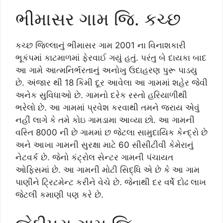
ભીમાસર ગામ જિ. કચ્છ
કચ્છ જિલ્લાનું ભીમાસર ગામ 2001 ના વિનાશકારી
ભૂકંપમાં કાટમાળમાં ફેરવાઈ ગયું હતું. પરંતુ બે દાયકા બાદ
આ ગામે આત્મનિર્ભરતાનું અનોખુ ઉદાહરણ પુરૂ પાડયુ
છે. અંજાર થી 18 કિમી દૂર આવેલા આ ગામમાં શહેર જેવી
અનેક સુવિધાઓ છે. ગામનો દરેક રસ્તો હરિયાળીથી
ભરેલો છે. આ ગામમાં પ્રવેશ કરવાથી તમને જરાય એવું
નહીં લાગે કે તમે કોઇ ગામડામા આવ્યા છો. આ ગામની
વસ્તિ 8000 ની છે ગામમાં છ જેટલા સામુદાયિક કેન્દ્રો છે
અને આખા ગામની સુરક્ષા માટે 60 સીસીટીવી કેમેરાનું
નેટવર્ક છે. જેનો કંટ્રોલ સેન્ટર ગામની પંચાયત
ઓફિસમાં છે. આ ગામની મોટી સિદ્ધિ એ છે કે આ ગામ
પાણીને ટ્રિટમેન્ટ કરીને વેચે છે. જેનાથી દર વર્ષે દોઢ લાખ
જેટલી કમાણી પણ કરે છે.