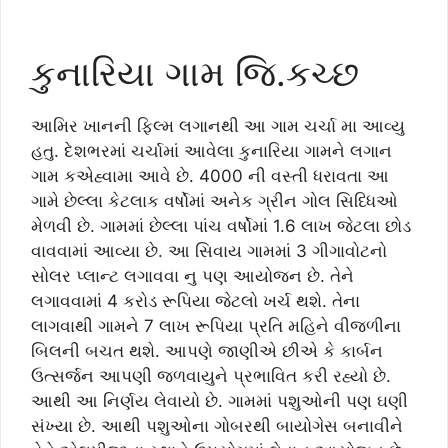
કુનારિયા ગામ જિ.કચ્છ
આમિર ખાનની ફિલ્મ લગાનથી આ ગામ ચર્ચા મા આવ્યુ
હતુ. દેશભરમાં ચર્ચામાં આવેલા કુનારિયા ગામને લગાન
ગામ કએહ્વામા આવે છે. 4000 ની વસ્તી ધરાવતા આ
ગામે છેલ્લા કેટલાક વર્ષોમાં અનેક ગ્રીન ગોલ સિધ્ધિઓ
મેળવી છે. ગામમાં છેલ્લા પાંચ વર્ષોમાં 1.6 લાખ જેટલા છોડ
વાવવામાં આવ્યા છે. આ સિવાય ગામમાં 3 ગીગાવોટનો
સોલર પ્લાન્ટ લગાવવા નુ પણ આયોજન છે. તેને
લગાવવામાં 4 કરોડ રૂપિયા જેટલો ખર્ચ થશે. તેના
લાગવાથી ગામને 7 લાખ રૂપિયા પ્રતિ મહિને વીજળીના
બિલની બચત થશે. આપણે જાણીએ છીએ કે કાર્બન
ઉત્સર્જન આપણી જળવાયુને પ્રભાવિત કરી રહ્યો છે.
આથી આ નિર્ણય લેવાયો છે. ગામમાં પશુઓની પણ ઘણી
સંખ્યા છે. આથી પશુઓના ગોબરથી બાયોગેસ બનાવીને