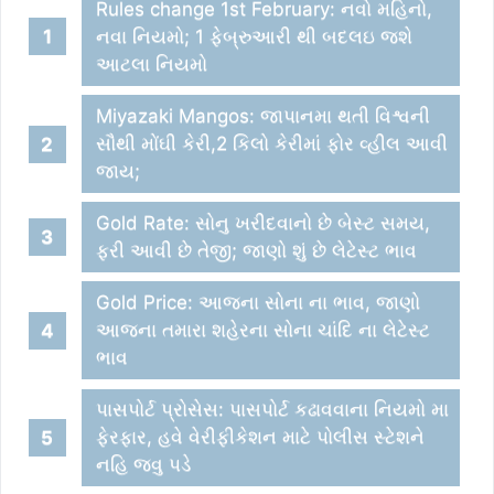
Rules change 1st February: નવો મહિનો,
નવા નિયમો; 1 ફેબ્રુઆરી થી બદલઇ જશે
આટલા નિયમો
Miyazaki Mangos: જાપાનમા થતી વિશ્વની
સૌથી મોંઘી કેરી,2 કિલો કેરીમાં ફોર વ્હીલ આવી
જાય;
Gold Rate: સોનુ ખરીદવાનો છે બેસ્ટ સમય,
ફરી આવી છે તેજી; જાણો શું છે લેટેસ્ટ ભાવ
Gold Price: આજના સોના ના ભાવ, જાણો
આજના તમારા શહેરના સોના ચાંદિ ના લેટેસ્ટ
ભાવ
પાસપોર્ટ પ્રોસેસ: પાસપોર્ટ કઢાવવાના નિયમો મા
ફેરફાર, હવે વેરીફીકેશન માટે પોલીસ સ્ટેશને
નહિ જવુ પડે