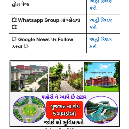
અહીં ક્લિક
હોમ પેજ
કરો
💥 Whatsapp Group માં જોડાવા
અહીં ક્લિક
💥
કરો
💥
Google News પર Follow
અહીં ક્લિક
કરવા
💥
કરો