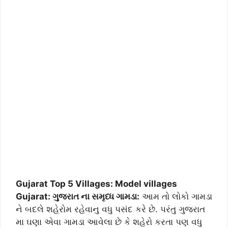
Gujarat Top 5 Villages: Model villages
Gujarat: ગુજરાત ના સમૃધ્ધ ગામડા:
આમ તો લોકો ગામડા
ને બદલે શહેરોમ રહેવાનુ વધુ પસંદ કરે છે. પરંતુ ગુજરાત
મા ઘણા એવા ગામડા આવેલા છે કે શહેરો કરતા પણ વધુ