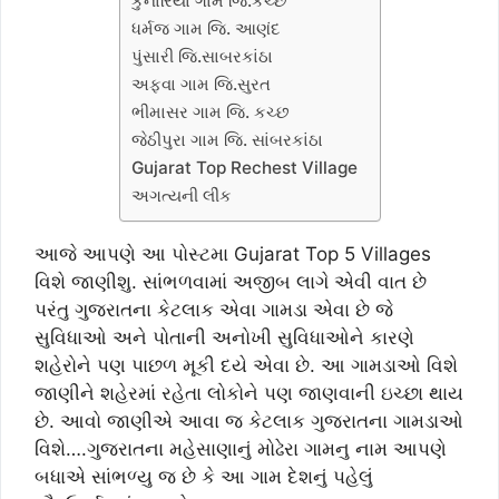
કુનારિયા ગામ જિ.કચ્છ
ધર્મજ ગામ જિ. આણંદ
પુંસારી જિ.સાબરકાંઠા
અફવા ગામ જિ.સુરત
ભીમાસર ગામ જિ. કચ્છ
જેઠીપુરા ગામ જિ. સાંબરકાંઠા
Gujarat Top Rechest Village
અગત્યની લીંક
આજે આપણે આ પોસ્ટમા Gujarat Top 5 Villages
વિશે જાણીશુ. સાંભળવામાં અજીબ લાગે એવી વાત છે
પરંતુ ગુજરાતના કેટલાક એવા ગામડા એવા છે જે
સુવિધાઓ અને પોતાની અનોખી સુવિધાઓને કારણે
શહેરોને પણ પાછળ મૂકી દયે એવા છે. આ ગામડાઓ વિશે
જાણીને શહેરમાં રહેતા લોકોને પણ જાણવાની ઇચ્છા થાય
છે. આવો જાણીએ આવા જ કેટલાક ગુજરાતના ગામડાઓ
વિશે….ગુજરાતના મહેસાણાનું મોઢેરા ગામનુ નામ આપણે
બધાએ સાંભળ્યુ જ છે કે આ ગામ દેશનું પહેલું