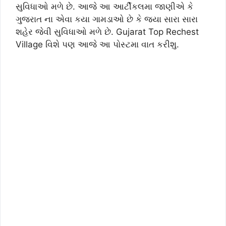
સુવિધાઓ મળે છે. આજે આ આર્ટીકલમા જાણીએ કે
ગુજરાત ના એવા કયા ગામડાઓ છે કે જ્યા સારા સારા
શહેર જેવી સુવિધાઓ મળે છે. Gujarat Top Rechest
Village વિશે પણ આજે આ પોસ્ટમા વાત કરીશુ.