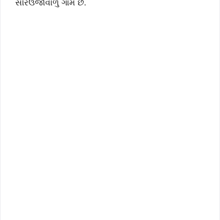
સૌરઉર્જાવાળું ગામ છે.