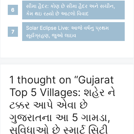
સીમા હૈદર: કોણ છે સીમા હૈદર અને સચીન,
કેમ થઇ રહ્યો છે આટલો વિવાદ
Solar Eclipse Live: આજે વર્ષનુ પ્રથમ
સૂર્યગ્રહણ, જુઓ લાઇવ
1 thought on “Gujarat
Top 5 Villages: શહેર ને
ટક્કર આપે એવા છે
ગુજરાતના આ 5 ગામડા,
સુવિધાઓ છે સ્માર્ટ સિટી