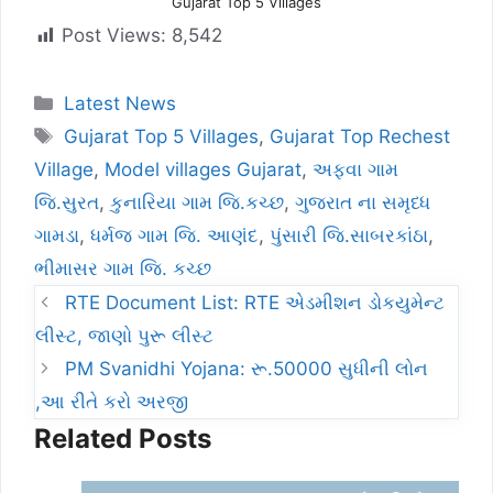
Gujarat Top 5 Villages
Post Views:
8,542
Categories
Latest News
Tags
Gujarat Top 5 Villages
,
Gujarat Top Rechest
Village
,
Model villages Gujarat
,
અફવા ગામ
જિ.સુરત
,
કુનારિયા ગામ જિ.કચ્છ
,
ગુજરાત ના સમૃધ્ધ
ગામડા
,
ધર્મજ ગામ જિ. આણંદ
,
પુંસારી જિ.સાબરકાંઠા
,
ભીમાસર ગામ જિ. કચ્છ
RTE Document List: RTE એડમીશન ડોકયુમેન્ટ
લીસ્ટ, જાણો પુરૂ લીસ્ટ
PM Svanidhi Yojana: રૂ.50000 સુધીની લોન
,આ રીતે કરો અરજી
Related Posts