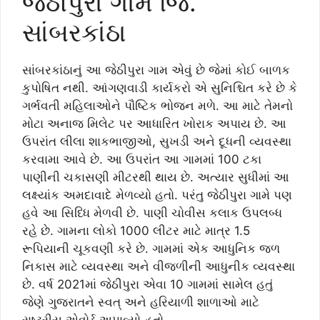
જેઠીપુરા ગામ જિ.
સાંબરકાંઠા
સાંબરકાંઠાનું આ જેઠીપુરા ગામ એવું છે જેમાં કોઈ બાળક
કુપોષિત નથી. આંગણવાડી કાર્યકરો એ સુનિશ્ચિત કરે છે કે
ગર્ભવતી મહિલાઓને પૌષ્ટિક ભોજન મળે. આ માટે તેમનો
મોટા અનાજ મિલેટ પર આધારિત ખોરાક અપાય છે. આ
ઉપરાંત લીલા શાકભાજીઓ, સુખડી અને દૂધની વ્યવસ્થા
કરવામા આવે છે. આ ઉપરાંત આ ગામમાં 100 ટકા
પાણીની ચકાસણી મીટરથી થાય છે. અત્યાર સુધીમાં આ
લક્ષ્યાંક અમદાવાદે મેળવ્યો હતો. પરંતુ જેઠીપુરા ગામે પણ
હવે આ સિધ્ધિ મેળવી છે. પાણી ચોવીસ કલાક ઉપલબ્ધ
રહે છે. ગામના લોકો 1000 લીટર માટે માત્ર 1.5
રૂપિયાની ચૂકવણી કરે છે. ગામમાં એક આધુનિક જળ
નિકાસ માટે વ્યવસ્થા અને વીજળીની આધુનીક વ્યવસ્થા
છે. વર્ષ 2021માં જેઠીપુરા એવા 10 ગામમાં સામેલ હતું
જેણે ગુજરાતને સ્વત્ અને હરિયાળી શાળાઓ માટે
રાષ્ટ્રીય એવોર્ડ અપાવ્યો હતો.