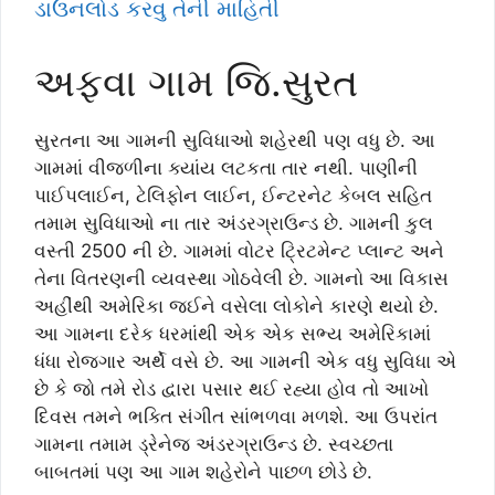
ડાઉનલોડ કરવુ તેની માહિતી
અફવા ગામ જિ.સુરત
સુરતના આ ગામની સુવિધાઓ શહેરથી પણ વધુ છે. આ
ગામમાં વીજળીના ક્યાંય લટકતા તાર નથી. પાણીની
પાઈપલાઈન, ટેલિફોન લાઈન, ઈન્ટરનેટ કેબલ સહિત
તમામ સુવિધાઓ ના તાર અંડરગ્રાઉન્ડ છે. ગામની કુલ
વસ્તી 2500 ની છે. ગામમાં વોટર ટ્રિટમેન્ટ પ્લાન્ટ અને
તેના વિતરણની વ્યવસ્થા ગોઠવેલી છે. ગામનો આ વિકાસ
અહીંથી અમેરિકા જઈને વસેલા લોકોને કારણે થયો છે.
આ ગામના દરેક ધરમાંથી એક એક સભ્ય અમેરિકામાં
ધંધા રોજગાર અર્થે વસે છે. આ ગામની એક વધુ સુવિધા એ
છે કે જો તમે રોડ દ્વારા પસાર થઈ રહ્યા હોવ તો આખો
દિવસ તમને ભક્તિ સંગીત સાંભળવા મળશે. આ ઉપરાંત
ગામના તમામ ડ્રેનેજ અંડરગ્રાઉન્ડ છે. સ્વચ્છતા
બાબતમાં પણ આ ગામ શહેરોને પાછળ છોડે છે.