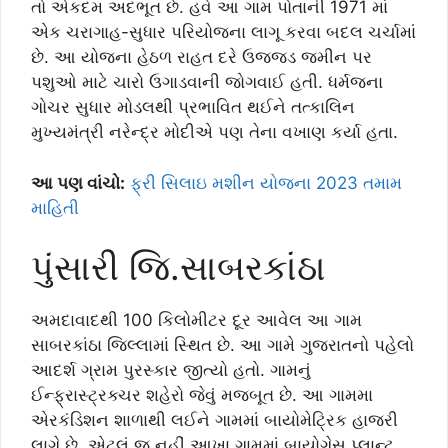
તો એકદમ અદભૂત છે. હવે આ ગામ પોતાની 1971 માં
એક ચરાગાહ-સુધાર પરિયોજના લાગૂ કરવા બદલ ચર્ચામાં
છે. આ યોજના હેઠળ રાહત દરે ઉજ્જડ જમીન પર
પશુઓ માટે ચારો ઉગાડવાની જોગવાઈ હતી. ધર્મજના
ગોચર સુધાર મોડલથી પ્રભાવિત થઈને તત્કાલિન
મુખ્યમંત્રી નરેન્દ્ર મોદીએ પણ તેના વખાણ કર્યા હતા.
આ પણ વાંચો:
ફ્રી સિલાઇ મશીન યોજના 2023 તમામ
માહિતી
પુંસારી જિ.સાબરકાંઠા
અમદાવાદથી 100 કિલોમીટર દૂર આવેલ આ ગામ
સાબરકાંઠા જિલ્લામાં સ્થિત છે. આ ગામે ગુજરાતનો પહેલો
આદર્શ ગ્રામ પુરસ્કાર જીત્યો હતો. ગામનું
ઈન્ફ્રાસ્ટ્રક્ચર શહેરો જેવું મજબૂત છે. આ ગામમા
એરકંડિશન શાળાથી લઈને ગામમાં બાયોમેટ્રિક હાજરી
લાગે છે. એટલું જ નહીં આખા ગામમાં બાયોગેસ પ્લાન્ટ