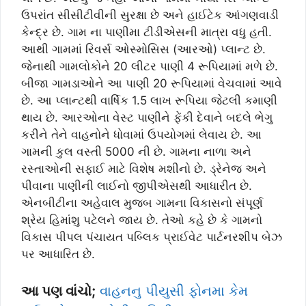
ઉપરાંત સીસીટીવીની સુરક્ષા છે અને હાઈટેક આંગણવાડી
કેન્દ્ર છે. ગામ ના પાણીમા ટીડીએસની માત્રા વધુ હતી.
આથી ગામમાં રિવર્સ ઓસ્મોસિસ (આરઓ) પ્લાન્ટ છે.
જેનાથી ગામલોકોને 20 લીટર પાણી 4 રૂપિયામાં મળે છે.
બીજા ગામડાઓને આ પાણી 20 રૂપિયામાં વેચવામાં આવે
છે. આ પ્લાન્ટથી વાર્ષિક 1.5 લાખ રૂપિયા જેટલી કમાણી
થાય છે. આરઓના વેસ્ટ પાણીને ફેંકી દેવાને બદલે ભેગુ
કરીને તેને વાહનોને ધોવામાં ઉપયોગમાં લેવાય છે. આ
ગામની કુલ વસ્તી 5000 ની છે. ગામના નાળા અને
રસ્તાઓની સફાઈ માટે વિશેષ મશીનો છે. ડ્રેનેજ અને
પીવાના પાણીની લાઈનો જીપીએસથી આધારીત છે.
એનબીટીના અહેવાલ મુજબ ગામના વિકાસનો સંપૂર્ણ
શ્રેય હિમાંશુ પટેલને જાય છે. તેઓ કહે છે કે ગામનો
વિકાસ પીપલ પંચાયત પબ્લિક પ્રાઈવેટ પાર્ટનરશીપ બેઝ
પર આધારિત છે.
આ પણ વાંચો;
વાહનનુ પીયુસી ફોનમા કેમ