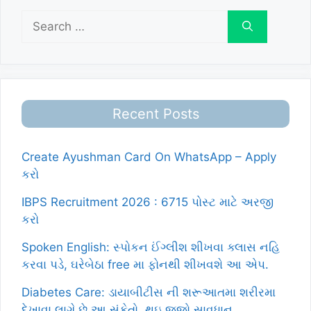
Search
for:
Recent Posts
Create Ayushman Card On WhatsApp – Apply
કરો
IBPS Recruitment 2026 : 6715 પોસ્ટ માટે અરજી
કરો
Spoken English: સ્પોકન ઈંગ્લીશ શીખવા ક્લાસ નહિ
કરવા પડે, ઘરેબેઠા free મા ફોનથી શીખવશે આ એપ.
Diabetes Care: ડાયાબીટીસ ની શરૂઆતમા શરીરમા
દેખાવા લાગે છે આ સંકેતો, થઇ જજો સાવધાન