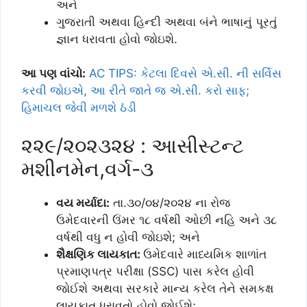
અને
ગુજરાતી અથવા હિન્દી અથવા બંને ભાષાનું પૂરતું
જ્ઞાન ધરાવતા હોવો જોઇશે.
આ પણ વાંચો:
AC TIPS: કેટલા દિવસે એ.સી. ની સર્વિસ
કરવી જોઇએ, આ રીતે જાતે જ એ.સી. કરો સાફ;
હિમાચલ જેવી મળશે ઠંડી
૨૨૯/૨૦૨૩૨૪ : આસીસ્ટન્ટ
મશીનમેન,વર્ગ-૩
વય મર્યાદા:
તા.૩૦/૦૪/૨૦૨૪ ના રોજ
ઉમેદવારની ઉંમર ૧૮ વર્ષથી ઓછી નહિ અને ૩૮
વર્ષથી વધુ ન હોવી જોઇશે; અને
શૈક્ષણિક લાયકાત:
ઉમેદવારે માધ્યમિક શાળાંત
પ્રમાણપત્ર પરીક્ષા (SSC) પાસ કરેલ હોવી
જોઈશે અથવા સરકારે માન્ય કરેલ તેને સમકક્ષ
લાયકાત ધરાવતો હોવો જોઈશે;