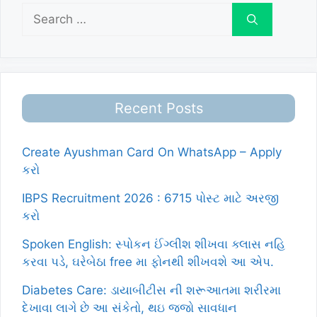
Search
for:
Recent Posts
Create Ayushman Card On WhatsApp – Apply
કરો
IBPS Recruitment 2026 : 6715 પોસ્ટ માટે અરજી
કરો
Spoken English: સ્પોકન ઈંગ્લીશ શીખવા ક્લાસ નહિ
કરવા પડે, ઘરેબેઠા free મા ફોનથી શીખવશે આ એપ.
Diabetes Care: ડાયાબીટીસ ની શરૂઆતમા શરીરમા
દેખાવા લાગે છે આ સંકેતો, થઇ જજો સાવધાન