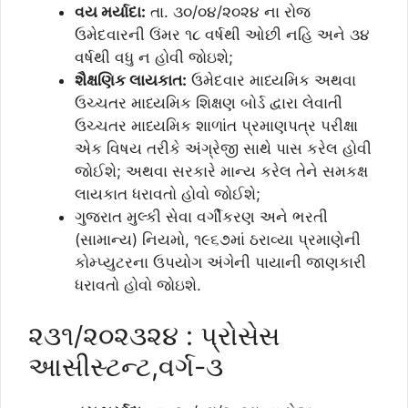
વય મર્યાદા:
તા. ૩૦/૦૪/૨૦૨૪ ના રોજ
ઉમેદવારની ઉંમર ૧૮ વર્ષથી ઓછી નહિ અને ૩૪
વર્ષથી વધુ ન હોવી જોઇશે;
શૈક્ષણિક લાયકાત:
ઉમેદવાર માધ્યમિક અથવા
ઉચ્ચતર માધ્યમિક શિક્ષણ બોર્ડ દ્વારા લેવાતી
ઉચ્ચતર માધ્યમિક શાળાંત પ્રમાણપત્ર પરીક્ષા
એક વિષય તરીકે અંગ્રેજી સાથે પાસ કરેલ હોવી
જોઈશે; અથવા સરકારે માન્ય કરેલ તેને સમકક્ષ
લાયકાત ધરાવતો હોવો જોઈશે;
ગુજરાત મુલ્કી સેવા વર્ગીકરણ અને ભરતી
(સામાન્ય) નિયમો, ૧૯૬૭માં ઠરાવ્યા પ્રમાણેની
કોમ્પ્યુટરના ઉપયોગ અંગેની પાયાની જાણકારી
ધરાવતો હોવો જોઇશે.
૨૩૧/૨૦૨૩૨૪ : પ્રોસેસ
આસીસ્ટન્ટ,વર્ગ-૩