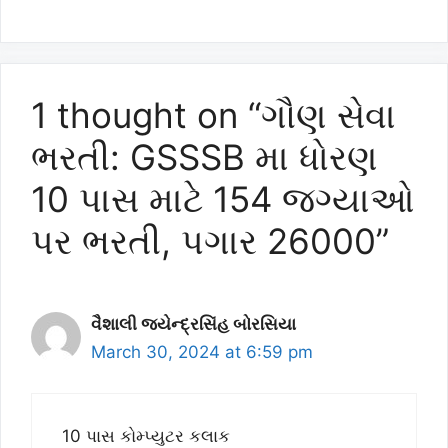
1 thought on “ગૌણ સેવા
ભરતી: GSSSB મા ધોરણ
10 પાસ માટે 154 જગ્યાઓ
પર ભરતી, પગાર 26000”
વૈશાલી જયેન્દ્રસિંહ બોરસિયા
March 30, 2024 at 6:59 pm
10 પાસ કોમ્પ્યુટર કલાક