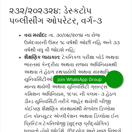
૨૩૨/૨૦૨૩૨૪: ડેસ્કટોપ
પબ્લીસીંગ ઓપરેટર, વર્ગ-૩
વય મર્યાદા:
તા. ૩૦/૦૪/૨૦૧૪ ના રોજ
ઉમેદવારની ઉંમર ૧૮ વર્ષથી ઓછી નહિ અને ૩૩
વર્ષથી વધુ વી જોઇશે નહિ;
શૈક્ષણિક લાયકાત:
ટેકનિકલ પરીક્ષા બોર્ડ અથવા
ભારતમાં કેન્દ્રીય અથવા રાજ્ય અધિનિયમથી
અથવા તે હેઠળ સ્થપાયેલી અથવા સંસ્થાપિત
યુનિવર્સિટીઓ પૈકી કોઈપણમાંથી અથવા તે તરીકે
માન્ય થયેલી અથવા યુનિવર્સિટી ગ્રાન્ટ્સ
કમિશન અધિનિયમ, ૧૯૫૬ ની કલમ- ૩ હેઠળ
ડીમ્ડ યુનિવર્સિટી તરીકે જાહેર થયેલી બીજી
કોઈપણ શૈક્ષણિક સંસ્થામાંથી મેળવેલ ડિપ્લોમા
ઈન કોમ્પ્યુટર એપ્લીકેશન અથવા ડિપ્લોમા ઈન
પ્રિન્ટિંગ ટેકનિલોજી (મુદ્રણ પ્રૌદ્યોગિક)
ધરાવતો હોવો જોઈશે. (ઉદ્યોગ અને ખાણ વિભાગે