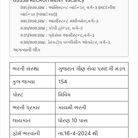
GSSSB RECRUITMENT Vacancy
૨૨૯/૨૦૨૩૨૪ : આસિસ્ટન્ટ બાઈન્ડર, વર્ગ-૩ (મદદનીશ
બાઈન્ડર (બંધાઈકાર))
૨૨૯/૨૦૨૩૨૪ : આસીસ્ટન્ટ મશીનમેન,વર્ગ-૩
૨૩૦/૨૦૨૩૨૪ ; કોપી હોલ્ડર, વર્ગ-૩
૨૩૧/૨૦૨૩૨૪ : પ્રોસેસ આસીસ્ટન્ટ,વર્ગ-૩
૨૩૨/૨૦૨૩૨૪: ડેસ્કટોપ પબ્લીસીંગ ઓપરેટર, વર્ગ-૩
અગત્યની લીંક
ભરતી સંસ્થા
ગુજરાત ગૌણ સેવા પસંદગી મંડળ
કુલ જગ્યા
154
પોસ્ટ
વિવિધ
ભરતી પ્રકાર
કાયમી ભરતી
લાયકાત
ધોરણ 10 પાસ
ફોર્મ ભરવાની
તા.16-4-2024 થી