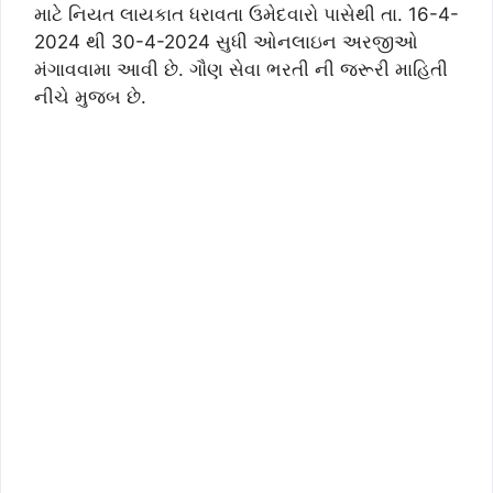
માટે નિયત લાયકાત ધરાવતા ઉમેદવારો પાસેથી તા. 16-4-
2024 થી 30-4-2024 સુધી ઓનલાઇન અરજીઓ
મંગાવવામા આવી છે. ગૌણ સેવા ભરતી ની જરૂરી માહિતી
નીચે મુજબ છે.