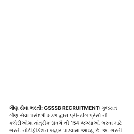
ગૌણ સેવા ભરતી: GSSSB RECRUITMENT:
ગુજરાત
ગૌણ સેવા પસંદગી મંડળ દ્વારા પ્રીન્ટીંગ પ્રેસો ની
કચેરીઓમા તાંત્રીક સંવર્ગ ની 154 જગ્યાઓ ભરવા માટે
ભરતી નોટીફીકેશન બહાર પાડવામા આવ્યુ છે. આ ભરતી