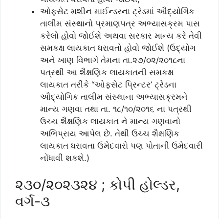
ઓફસેટ મશીન માઈન્ડરના ટ્રેડમાં ઔદ્યોગિક
તાલીમ સંસ્થાનો પ્રમાણપત્ર અભ્યાસક્રમ પાસ
કરેલો હોવો જોઈશે અથવા સરકાર માન્ય કરે તેવી
સમકક્ષ લાયકાત ધરાવતો હોવો જોઈશે (ઉદ્યોગ
અને ખાણ વિભાગે તેમના તા.૨૭/૦૨/૨૦૧૮ના
પત્રથી આ શૈક્ષણિક લાયકાતની સમકક્ષ
લાયકાત તરીકે “ઓફસેટ પ્રિન્ટર’ ટ્રેડના
ઔદ્યોગિક તાલીમ સંસ્થાના અભ્યાસક્રમને
માન્ય ગણવા તથા તા. ૧૮/૧૦/૨૦૧૬ ના પત્રથી
ઉચ્ચ શૈક્ષણિક લાયકાત ને માન્ય ગણવાનો
અભિપ્રાય આપેલ છે. તેથી ઉચ્ચ શૈક્ષણિક
લાયકાત ધરાવતા ઉમેદવારો પણ પોતાની ઉમેદવારી
નોંધાવી શકશે.)
૨૩૦/૨૦૨૩૨૪ ; કોપી હોલ્ડર,
વર્ગ-૩