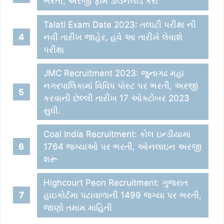
ભરતી, અરજી ફોર્મ ડાઉનલોડ કરો
Talati Exam Date 2023: તલાટી પરીક્ષા ની
નવી તારીખ જાહેર, હવે આ તારીખે લેવાશે
પરીક્ષા
JMC Recruitment 2023: જુનાગઢ મહા
નગરપાલિકામાં વિવિધ પોસ્ટ પર ભરતી, અરજી
કરવાની છેલ્લી તારીખ 17 ઓક્ટોબર 2023
સુધી.
Coal India Recruitment: કોલ ઇન્ડીયામા
1764 જગ્યાઓ પર ભરતી, ઓનલાઇન અરજી
શરૂ
Highcourt Peon Recruitment: ગુજરાત
હાઇકોર્ટમા પટાવાળાની 1499 જગ્યા પર ભરતી,
જાણો તમામ માહિતી