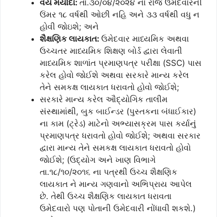
વય મર્યાદા:
તા.૩૦/૦૪/૨૦૨૪ ના રોજ ઉમેદવારની
ઉંમર ૧૮ વર્ષથી ઓછી નહિ અને ૩૩ વર્ષથી વધુ ન
હોવી જોઇશે; અને
શૈક્ષણિક લાયકાત:
ઉમેદવાર માધ્યમિક અથવા
ઉચ્ચતર માધ્યમિક શિક્ષણ બોર્ડ દ્વારા લેવાતી
માધ્યમિક શાળાંત પ્રમાણપત્ર પરીક્ષા (SSC) પાસ
કરેલ હોવો જોઈશે અથવા સરકારે માન્ય કરેલ
તેને સમકક્ષ લાયકાત ધરાવતો હોવો જોઈશે;
સરકારે માન્ય કરેલ ઔદ્યોગિક તાલીમ
સંસ્થામાંથી, બુક બાઈન્ડર (પુસ્તકના બંધાઈકાર)
ના કામ (ટ્રેડ) માટેનો અભ્યાસક્રમ પાસ કર્યાનું
પ્રમાણપત્ર ધરાવતો હોવો જોઈશે; અથવા સરકાર
દ્વારા માન્ય તેને સમકક્ષ લાયકાત ધરાવતો હોવો
જોઈશે; (ઉદ્યોગ અને ખાણ વિભાગે
તા.૧૮/૧૦/૨૦૧૬ ના પત્રથી ઉચ્ચ શૈક્ષણિક
લાયકાત ને માન્ય ગણવાનો અભિપ્રાય આપેલ
છે. તેથી ઉચ્ચ શૈક્ષણિક લાયકાત ધરાવતા
ઉમેદવારો પણ પોતાની ઉમેદવારી નોંધાવી શકશે.)