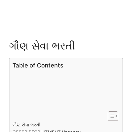
ગૌણ સેવા ભરતી
Table of Contents
ગૌણ સેવા ભરતી