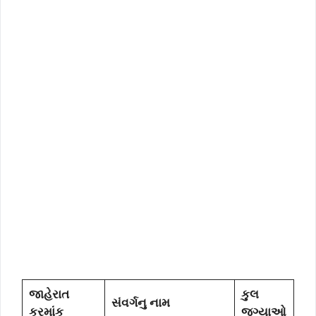
જાહેરાત
કુલ
સંવર્ગનુ નામ
ક્રમાંક
જગ્યાઓ