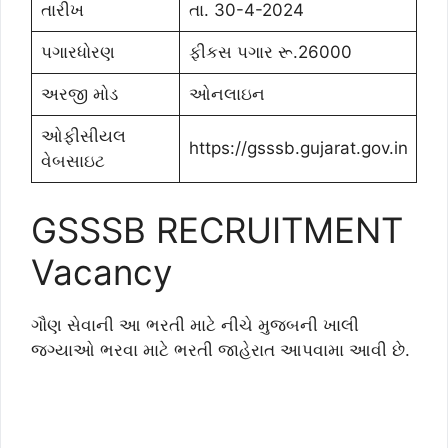
તારીખ
તા. 30-4-2024
પગારધોરણ
ફીકસ પગાર રૂ.26000
અરજી મોડ
ઓનલાઇન
ઓફીસીયલ
https://gsssb.gujarat.gov.in
વેબસાઇટ
GSSSB RECRUITMENT
Vacancy
ગૌણ સેવાની આ ભરતી માટે નીચે મુજબની ખાલી
જગ્યાઓ ભરવા માટે ભરતી જાહેરાત આપવામા આવી છે.