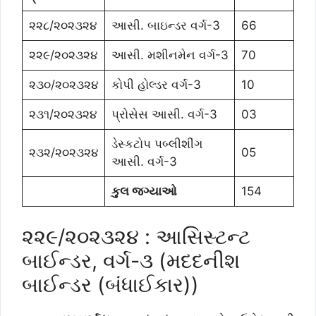
૨૨૮/૨૦૨૩૨૪
આસી. બાઇન્ડર વર્ગ-3
66
૨૨૯/૨૦૨૩૨૪
આસી. મશીનમેન વર્ગ-3
70
૨૩૦/૨૦૨૩૨૪
કોપી હોલ્ડર વર્ગ-3
10
૨૩૧/૨૦૨૩૨૪
પ્રોસેસ આસી. વર્ગ-3
03
ડેસ્કટોપ પબ્લીશીંગ
૨૩૨/૨૦૨૩૨૪
05
આસી. વર્ગ-3
કુલ જગ્યાઓ
154
૨૨૯/૨૦૨૩૨૪ : આસિસ્ટન્ટ
બાઈન્ડર, વર્ગ-૩ (મદદનીશ
બાઈન્ડર (બંધાઈકાર))