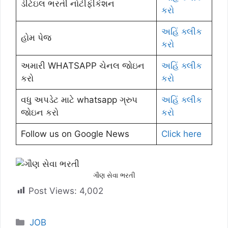
ડીટેઇલ ભરતી નોટીફીકેશન
કરો
અહિં ક્લીક
હોમ પેજ
કરો
અમારી WHATSAPP ચેનલ જોઇન
અહિં ક્લીક
કરો
કરો
વધુ અપડેટ માટે whatsapp ગ્રુપ
અહિં ક્લીક
જોઇન કરો
કરો
Follow us on Google News
Click here
ગૌણ સેવા ભરતી
Post Views:
4,002
Categories
JOB