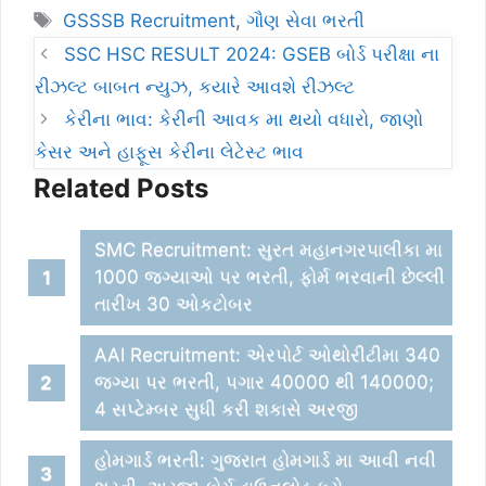
Tags
GSSSB Recruitment
,
ગૌણ સેવા ભરતી
SSC HSC RESULT 2024: GSEB બોર્ડ પરીક્ષા ના
રીઝલ્ટ બાબત ન્યુઝ, કયારે આવશે રીઝલ્ટ
કેરીના ભાવ: કેરીની આવક મા થયો વધારો, જાણો
કેસર અને હાફૂસ કેરીના લેટેસ્ટ ભાવ
Related Posts
SMC Recruitment: સુરત મહાનગરપાલીકા મા
1000 જગ્યાઓ પર ભરતી, ફોર્મ ભરવાની છેલ્લી
તારીખ 30 ઓકટોબર
AAI Recruitment: એરપોર્ટ ઓથોરીટીમા 340
જગ્યા પર ભરતી, પગાર 40000 થી 140000;
4 સપ્ટેમ્બર સુધી કરી શકાસે અરજી
હોમગાર્ડ ભરતી: ગુજરાત હોમગાર્ડ મા આવી નવી