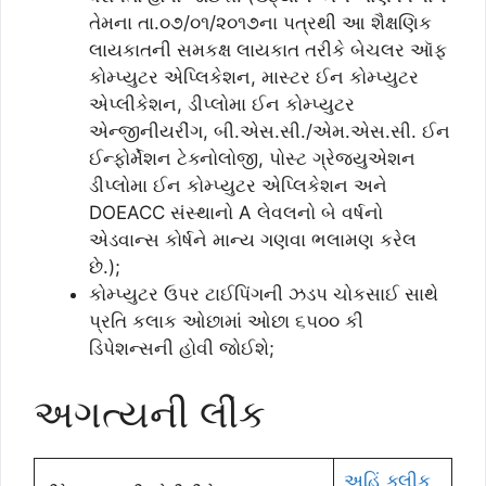
તેમના તા.૦૭/૦૧/૨૦૧૭ના પત્રથી આ શૈક્ષણિક
લાયકાતની સમકક્ષ લાયકાત તરીકે બેચલર ઑફ
કોમ્પ્યુટર એપ્લિકેશન, માસ્ટર ઈન કોમ્પ્યુટર
એપ્લીકેશન, ડીપ્લોમા ઈન કોમ્પ્યુટર
એન્જીનીયરીંગ, બી.એસ.સી./એમ.એસ.સી. ઈન
ઈન્ફોર્મેશન ટેક્નોલોજી, પોસ્ટ ગ્રેજ્યુએશન
ડીપ્લોમા ઈન કોમ્પ્યુટર એપ્લિકેશન અને
DOEACC સંસ્થાનો A લેવલનો બે વર્ષનો
એડવાન્સ કોર્ષને માન્ય ગણવા ભલામણ કરેલ
છે.);
કોમ્પ્યુટર ઉપર ટાઈપિંગની ઝડપ ચોકસાઈ સાથે
પ્રતિ કલાક ઓછામાં ઓછા ૬૫૦૦ કી
ડિપેશન્સની હોવી જોઈશે;
અગત્યની લીંક
અહિં ક્લીક