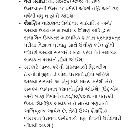
વય મર્યાદા:
તા. ૩૦/૦૪/૨૦૨૪ ના રોજ
ઉમેદવારની ઉંમર ૧૮ વર્ષથી ઓછી નહિ અને ૩૬
વર્ષથી વધુ ન હોવી જોઇશે;
શૈક્ષણિક લાયકાત:
ઉમેદવાર માધ્યમિક અને/
અથવા ઉચ્ચતર માધ્યમિક શિક્ષણ બોર્ડ દ્વારા
સંચાલિત ઉચ્ચતર માધ્યમિક શાળાંત પ્રમાણપત્ર
પરીક્ષા વિજ્ઞાન પ્રવાહ સાથે ઉત્તીર્ણ કરેલ હોવી
જોઈશે અથવા સરકારે માન્ય કરેલ તેને સમકક્ષ
લાયકાત ધરાવતો હોવો જોઈશે,
સરકારે માન્ય કરેલી સંસ્થામાંથી પ્રિન્ટીંગ
ટેકનોલોજીમાં ડિપ્લોમા ધરાવતો હોવો જોઈશે
અથવા સરકારે આ હેતુ માટે માન્ય કરેલી તેને
સમકક્ષ લાયકાત ધરાવતો હોવો જોઈશે; (ઉદ્યોગ
અને ખાણ વિભાગે તા.૧૮/૧૦/૨૦૧૬ ના પત્રથી
ઉચ્ચ શૈક્ષણિક લાયકાત ને માન્ય ગણવાનો
અભિપ્રાય આપેલ છે. તેથી ઉચ્ચ શૈક્ષણિક
લાયકાત ધરાવતા ઉમેદવારો પણ પોતાની ઉમેદવારી
નોંધાવી શકશે.)