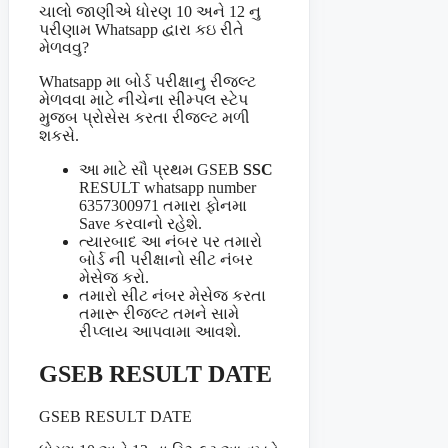
ચાલો જાણીએ ધોરણ 10 અને 12 નુ
પરીણામ Whatsapp દ્વારા કઇ રીતે
મેળવવુ?
Whatsapp મા બોર્ડ પરીક્ષાનુ રીજલ્ટ
મેળવવા માટે નીચેના સીમ્પલ સ્ટેપ
મુજબ પ્રોસેસ કરતા રીજલ્ટ મળી
શકસે.
આ માટે સૌ પ્રથમ GSEB
SSC
RESULT whatsapp number
6357300971 તમારા ફોનમા
Save કરવાનો રહેશે.
ત્યારબાદ આ નંબર પર તમારો
બોર્ડ ની પરીક્ષાનો સીટ નંબર
મેસેજ કરો.
તમારો સીટ નંબર મેસેજ કરતા
તમારૂ રીજલ્ટ તમને સામે
રીપ્લાય આપવામા આવશે.
GSEB RESULT DATE
GSEB RESULT DATE