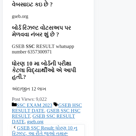
વેબસાઇટ કઇ છે ?
gseb.org
બોર્ડ રિઝલ્ટ વોટસઅપ પર
મેળવવા નંબર શું છે ?
GSEB
SSC
RESULT whatsapp
number 6357300971
ધોરણ 10 મા બોર્ડની પરીક્ષા
કેટલા વિદ્યાર્થીઓ એ આપી
હતી.?
અંદાજીત 12 લાખ
Post Views:
9,022
Categories
Tags
SSC EXAM 2023
GSEB HSC
RESULT DATE
,
GSEB SSC HSC
RESULT
,
GSEB SSC RESULT
DATE
,
gseb.org
GSEB SSC Result: ધોરણ 10 નુ
રિઝલ્ટ, આ રીતે જુઓ તમારૂ