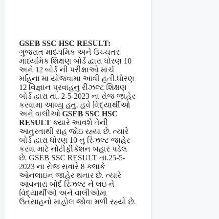
GSEB SSC HSC RESULT:
ગુજરાત માધ્યમિક અને ઉચ્ચતર
માધ્યમિક શિક્ષણ બોર્ડ દ્વારા ધોરણ 10
અને 12 બોર્ડ ની પરીક્ષાઓ માર્ચ
મહિના મા યોજવામા આવી હતી.ધોરણ
12 વિજ્ઞાન પ્રવાહનુ રીઝલ્ટ શિક્ષણ
બોર્ડ દ્વારા તા. 2-5-2023 ના રોજ જાહેર
કરવામા આવ્યુ હતુ. હવે વિદ્યાર્થીઓ
અને વાલીઓ
GSEB SSC HSC
RESULT
ક્યારે આવશે તેની
આતુરતાથી રાહ જોઇ રહ્યા છે. ત્યારે
બોર્ડ દ્વારા ધોરણ 10 નુ રિઝલ્ટ જાહેર
કરવા માટે નોટીફીકેશન બહાર પડેલ
છે. GSEB SSC RESULT તા.25-5-
2023 ના રોજ સવારે 8 કલાકે
ઓનલાઇન જાહેર થનાર છે. ત્યારે
આવનારા બોર્દ રિઝલ્ટ ને લઇ ને
વિદ્યાર્થીઓ અને વાલીઓમા
ઉતસાહનો માહોલ જોવા મળી રહ્યો છે.