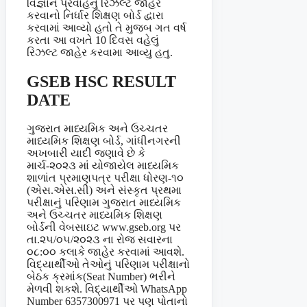
વિજ્ઞાન પ્રવાહનુ રિઝલ્ટ જાહેર
કરવાનો નિર્ધાર શિક્ષણ બોર્ડ દ્વારા
કરવામાં આવ્યો હતો તે મુજબ ગત વર્ષ
કરતા આ વખતે 10 દિવસ વહેલું
રિઝલ્ટ જાહેર કરવામા આવ્યુ હતુ.
GSEB HSC RESULT
DATE
ગુજરાત માધ્યમિક અને ઉચ્ચતર
માધ્યમિક શિક્ષણ બોર્ડ, ગાંધીનગરની
અખબારી યાદી જણાવે છે કે
માર્ચ-૨૦૨૩ માં યોજાયેલ માધ્યમિક
શાળાંત પ્રમાણપત્ર પરીક્ષા ધોરણ-૧૦
(એસ.એસ.સી) અને સંસ્કૃત પ્રથમા
પરીક્ષાનું પરિણામ ગુજરાત માધ્યમિક
અને ઉચ્ચતર માધ્યમિક શિક્ષણ
બોર્ડની વેબસાઇટ www.gseb.org પર
તા.૨૫/૦૫/૨૦૨૩ ના રોજ સવારના
૦૮:૦૦ કલાકે જાહેર કરવામાં આવશે.
વિદ્યાર્થીઓ તેઓનું પરિણામ પરીક્ષાનો
બેઠક ક્રમાંક(Seat Number) ભરીને
મેળવી શકશે. વિદ્યાર્થીઓ WhatsApp
Number 6357300971 પર પણ પોતાનો