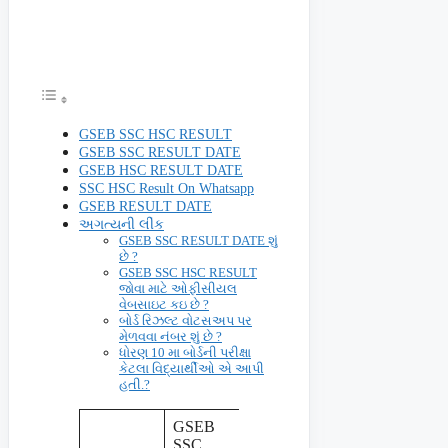
GSEB SSC HSC RESULT
GSEB SSC RESULT DATE
GSEB HSC RESULT DATE
SSC HSC Result On Whatsapp
GSEB RESULT DATE
અગત્યની લીંક
GSEB SSC RESULT DATE શું
છે ?
GSEB SSC HSC RESULT
જોવા માટે ઓફીસીયલ
વેબસાઇટ કઇ છે ?
બોર્ડ રિઝલ્ટ વોટસઅપ પર
મેળવવા નંબર શું છે ?
ધોરણ 10 મા બોર્ડની પરીક્ષા
કેટલા વિદ્યાર્થીઓ એ આપી
હતી.?
GSEB
SSC