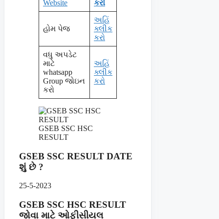
Website
કરો
અહિં
હોમ પેજ
ક્લીક
કરો
વધુ અપડેટ
માટે
અહિં
whatsapp
ક્લીક
Group જોઇન
કરો
કરો
GSEB SSC HSC
RESULT
GSEB SSC RESULT DATE
શું છે ?
25-5-2023
GSEB SSC HSC RESULT
જોવા માટે ઓફીસીયલ