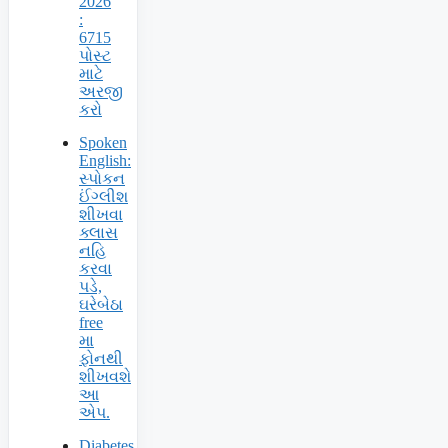
2026
:
6715
પોસ્ટ
માટે
અરજી
કરો
Spoken
English:
સ્પોકન
ઈંગ્લીશ
શીખવા
ક્લાસ
નહિ
કરવા
પડે,
ઘરેબેઠા
free
મા
ફોનથી
શીખવશે
આ
એપ.
Diabetes