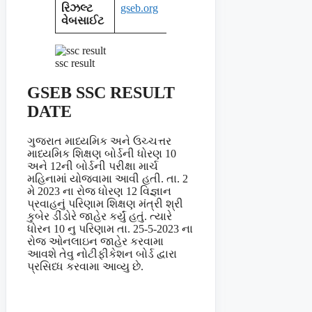
રિઝલ્ટ
gseb.org
વેબસાઈટ
ssc result
GSEB SSC RESULT
DATE
ગુજરાત માધ્યમિક અને ઉચ્ચત્તર
માધ્યમિક શિક્ષણ બોર્ડની ધોરણ 10
અને 12ની બોર્ડની પરીક્ષા માર્ચ
મહિનામાં યોજવામા આવી હતી. તા. 2
મે 2023 ના રોજ ધોરણ 12 વિજ્ઞાન
પ્રવાહનું પરિણામ શિક્ષણ મંત્રી શ્રી
કુબેર ડીંડોરે જાહેર કર્યું હતું. ત્યારે
ધોરન 10 નુ પરિણામ તા. 25-5-2023 ના
રોજ ઓનલાઇન જાહેર કરવામા
આવશે તેવુ નોટીફીકેશન બોર્ડ દ્વારા
પ્રસિધ્ધ કરવામા આવ્યુ છે.