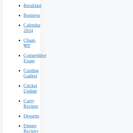
Breakfast
Business
Calendar
2024
Chaat-
चाट
Competitive
Exam
Cooling
Gadget
Cricket
Update
Curry
Recipes
Desserts
Dinner
Recipes