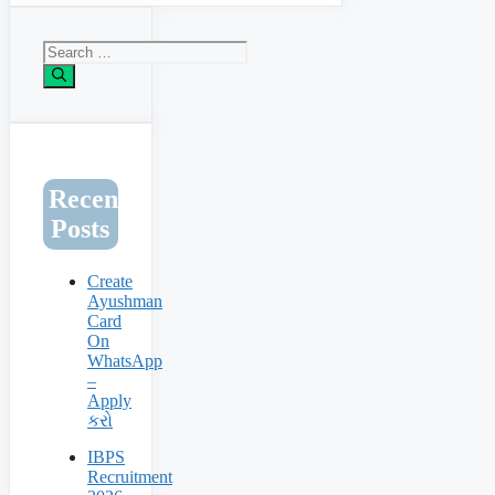
Search
for:
Recent
Posts
Create
Ayushman
Card
On
WhatsApp
–
Apply
કરો
IBPS
Recruitment