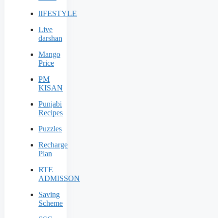
lIFESTYLE
Live
darshan
Mango
Price
PM
KISAN
Punjabi
Recipes
Puzzles
Recharge
Plan
RTE
ADMISSON
Saving
Scheme