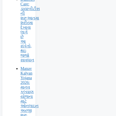
Care:
ડાયાબીટીસ
ની
શરૂઆતમા
શરીરમા
દેખાવા
લાગે
છે
આ
સંકેતો,
થઇ
જજો
સાવધાન
Manav
Kalyan
Yojana
2026:
માનવ
કલ્યાણ
યોજના
માટે
ઓનલાઇન
અરજી
શરૂ,