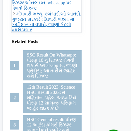
રિઝલ્ટઓનલાઇન, whastapp પર
મેળવો રિઝલ્ટ
મોંઘવારી ભથ્થુ: કર્મચારીઓ આનંદો,
ગુજરાત સરકારે મોંઘવારી ભથ્થા મા
કર્યો 8 % નો વધારો; જાણો કેટલો
વધશે પગાર
Related Posts
SSC Result On Whatsapp:
ધોરણ 10 નુ રિઝલ્ટ મેળવી
શકાસે Whatsapp મા, જાણો
પ્રોસેસ; આ તારીખે જાહેર
થશે રિઝલ્ટ
12th Result 2023: Science
HSC Result 2023: મે
મહિનાના પહેલા અઠવાડિયે
ધોરણ 12 સાયન્સ પરિણામ
જાહેર થઇ શકે છે.
HSC General result: ધોરણ
12 આર્ટસ કોમર્સ રિઝલ્ટ
આવતીકાલે જાહેર થશે