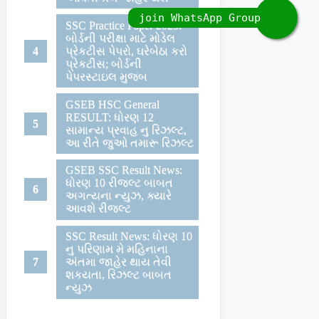
SSC Practice Paper 2023:
બોર્ડની પરીક્ષા માટે મોડેલ
પ્રેકટીસ પેપરો, ઘરેબેઠા કરો
પ્રેકટીસ; બોર્ડની
પેપરસ્ટાઇલ મુજબ
GSEB HSC General
RESULT: ધોરણ 12
સામાન્ય પ્રવાહ નુ રિઝલ્ટ,
આ રીતે જુઓ તમારૂ રિઝલ્ટ
GSEB SSC Result News:
ધોરણ 10 રીજલ્ટ બાબત
અગત્યના ન્યુઝ, ક્યારે
આવશે રીજલ્ટ
SSC Result News: ધોરણ 10
નુ પરિણામ મે મહિનાના
અંતમા જાહેર થાય તેવી
શકયતા, રિઝલ્ટ બાબત
ન્યુઝ