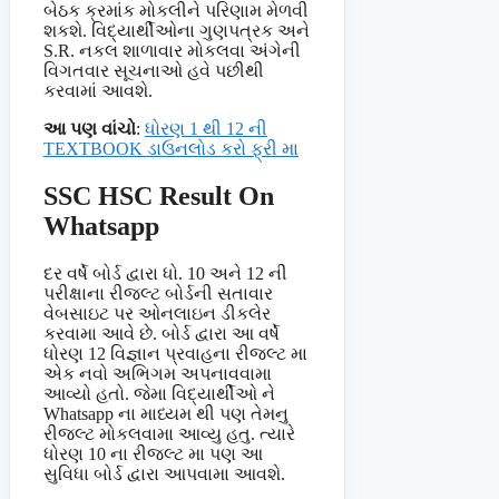
બેઠક ક્રમાંક મોકલીને પરિણામ મેળવી
શકશે. વિદ્યાર્થીઓના ગુણપત્રક અને
S.R. નકલ શાળાવાર મોકલવા અંગેની
વિગતવાર સૂચનાઓ હવે પછીથી
કરવામાં આવશે.
આ પણ વાંચો
:
ધોરણ 1 થી 12 ની
TEXTBOOK ડાઉનલોડ કરો ફ્રી મા
SSC HSC Result
On
Whatsapp
દર વર્ષે બોર્ડ દ્વારા ધો. 10 અને 12 ની
પરીક્ષાના રીજલ્ટ બોર્ડની સતાવાર
વેબસાઇટ પર ઓનલાઇન ડીકલેર
કરવામા આવે છે. બોર્ડ દ્વારા આ વર્ષે
ધોરણ 12 વિજ્ઞાન પ્રવાહના રીજલ્ટ મા
એક નવો અભિગમ અપનાવવામા
આવ્યો હતો. જેમા વિદ્યાર્થીઓ ને
Whatsapp ના માધ્યમ થી પણ તેમનુ
રીજલ્ટ મોકલવામા આવ્યુ હતુ. ત્યારે
ધોરણ 10 ના રીજલ્ટ મા પણ આ
સુવિધા બોર્ડ દ્વારા આપવામા આવશે.