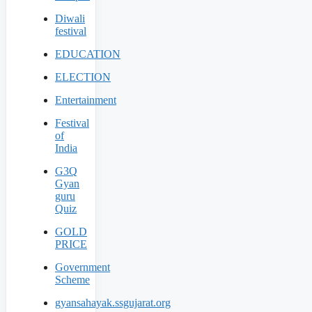
Diwali
festival
EDUCATION
ELECTION
Entertainment
Festival
of
India
G3Q
Gyan
guru
Quiz
GOLD
PRICE
Government
Scheme
gyansahayak.ssgujarat.org