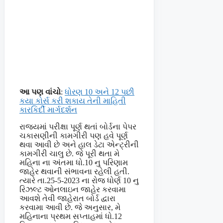
આ પણ વાંચો
:
ધોરણ 10 અને 12 પછી
કયા કોર્સ કરી શકાય તેની માહિતી
કારકિર્દી માર્ગદર્શન
રાજયમાં પરીક્ષા પૂર્ણ થતાં બોર્ડના પેપર
ચકાસણીની કામગીરી પણ હવે પૂર્ણ
થવા આવી છે અને હાલ ડેટા એન્ટ્રીની
કામગીરી ચાલુ છે. જે પૂરી થતા મે
મહિના ના અંતમા ધો.10 નુ પરિણામ
જાહેર થવાની સંભાવના રહેલી હતી.
ત્યારે તા.25-5-2023 ના રોજ ધોર્ણ 10 નુ
રિઝલ્ટ ઓનલાઇન જાહેર કરવામા
આવશે તેવી જાહેરાત બોર્ડ દ્વારા
કરવામા આવી છે. જે અનુસાર, મે
મહિનાના પ્રથમ સપ્તાહમાં ધો.12