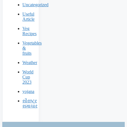
Uncategorized
Useful
Article
Veg
Recipes
Vegetables
&
fruits
Weather
World
Cup
2023
yojana
સૌરાષ્ટ્ર
સમાચાર