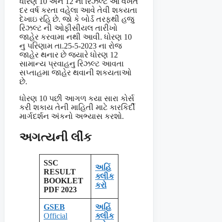
ધોરણ 10 અને 12 ના રિઝ્લ્ટ આ વખતે
દર વર્ષ કરતા વહેલા આવે તેવી શકયતા
દેખાઇ રહિ છે. જો કે બોર્ડ તરફથી હજુ
રિઝલ્ટ ની ઓફીસીયલ તારીખો
જાહેર કરવામા નથી આવી. ધોરણ 10
નુ પરિણામ તા.25-5-2023 ના રોજ
જાહેર થનાર છે જ્યારે ધોરણ 12
સામાન્ય પ્રવાહનુ રિઝલ્ટ આવતા
સપ્તાહમા જાહેર થવાની શકયતાઓ
છે.
ધોરણ 10 પછી આગળ કયા સારા કોર્સ
કરી શકાય તેની માહિતી માટે કારકિર્દી
માર્ગદર્શન અંકનો અભ્યાસ કરશો.
અગત્યની લીંક
SSC
અહિં
RESULT
ક્લીક
BOOKLET
કરો
PDF 2023
GSEB
અહિં
Official
ક્લીક