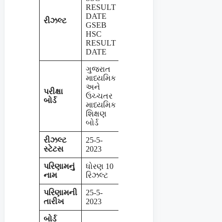
RESULT
DATE
રીઝલ્ટ
GSEB
HSC
RESULT
DATE
ગુજરાત
માધ્યમિક
અને
પરીક્ષા
ઉચ્ચતર
બોર્ડ
માધ્યમિક
શિક્ષણ
બોર્ડ
રીઝલ્ટ
25-5-
સ્ટેટસ
2023
પરિણામનું
ધોરણ 10
નામ
રિઝલ્ટ
પરિણામની
25-5-
તારીખ
2023
બોર્ડ