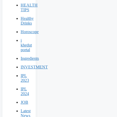
HEALTH
TIPS
Healthy
Drinks
Horoscope
i
khedut
portal
Ingredients
INVESTMENT
IPL
2023
IPL
2024
JOB
Latest
News