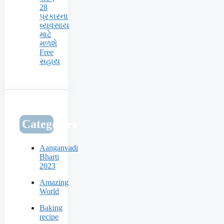
28
પ્રકારના
વ્યવસાય
માટે
મળશે
Free
સહાય
Categories
Aanganvadi
Bharti
2023
Amazing
World
Baking
recipe