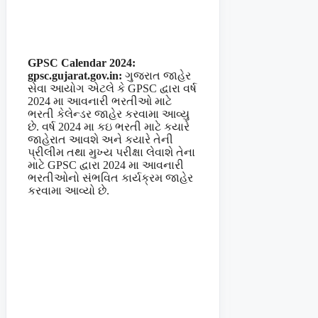
GPSC Calendar 2024:
gpsc.gujarat.gov.in:
ગુજરાત જાહેર
સેવા આયોગ એટલે કે GPSC દ્વારા વર્ષ
2024 મા આવનારી ભરતીઓ માટે
ભરતી કેલેન્ડર જાહેર કરવામા આવ્યુ
છે. વર્ષ 2024 મા કઇ ભરતી માટે કયારે
જાહેરાત આવશે અને કયારે તેની
પ્રીલીમ તથા મુખ્ય પરીક્ષા લેવાશે તેના
માટે GPSC દ્વારા 2024 મા આવનારી
ભરતીઓનો સંભવિત કાર્યક્રમ જાહેર
કરવામા આવ્યો છે.