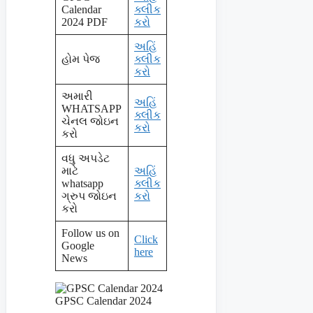
Calendar
ક્લીક
2024 PDF
કરો
અહિં
હોમ પેજ
ક્લીક
કરો
અમારી
અહિં
WHATSAPP
ક્લીક
ચેનલ જોઇન
કરો
કરો
વધુ અપડેટ
માટે
અહિં
whatsapp
ક્લીક
ગ્રુપ જોઇન
કરો
કરો
Follow us on
Click
Google
here
News
GPSC Calendar 2024