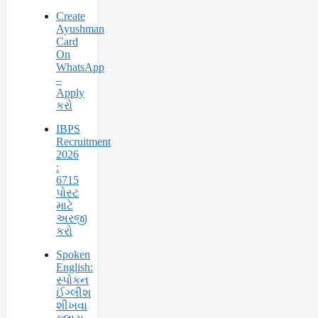
Create
Ayushman
Card
On
WhatsApp
–
Apply
કરો
IBPS
Recruitment
2026
:
6715
પોસ્ટ
માટે
અરજી
કરો
Spoken
English:
સ્પોકન
ઈંગ્લીશ
શીખવા