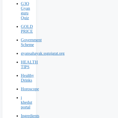
G3Q
Gyan
guru
Quiz
GOLD
PRICE
Government
Scheme
gyansahayak.ssgujarat.org
HEALTH
TIPS
Healthy
Drinks
Horoscope
i
khedut
portal
Ingredients