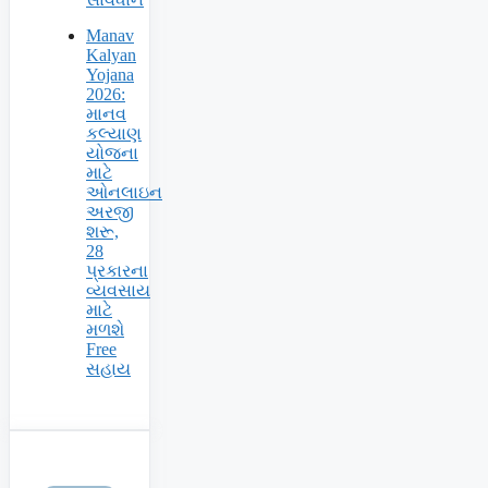
Manav
Kalyan
Yojana
2026:
માનવ
કલ્યાણ
યોજના
માટે
ઓનલાઇન
અરજી
શરૂ,
28
પ્રકારના
વ્યવસાય
માટે
મળશે
Free
સહાય