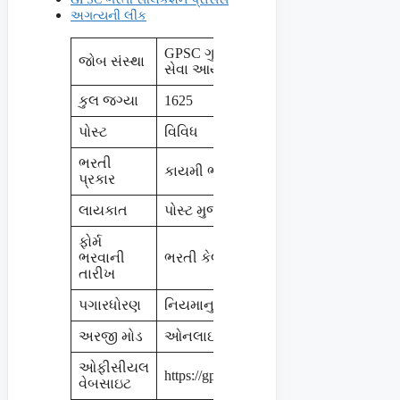
અગત્યની લીંક
GPSC ગુજરાત જાહેર
જોબ સંસ્થા
સેવા આયોગ
કુલ જગ્યા
1625
પોસ્ટ
વિવિધ
ભરતી
કાયમી ભરતી
પ્રકાર
લાયકાત
પોસ્ટ મુજબ
ફોર્મ
ભરવાની
ભરતી કેલેન્ડર મુજબ
તારીખ
પગારધોરણ
નિયમાનુસાર
અરજી મોડ
ઓનલાઇન
ઓફીસીયલ
https://gpsc.gujarat.gov.in
વેબસાઇટ