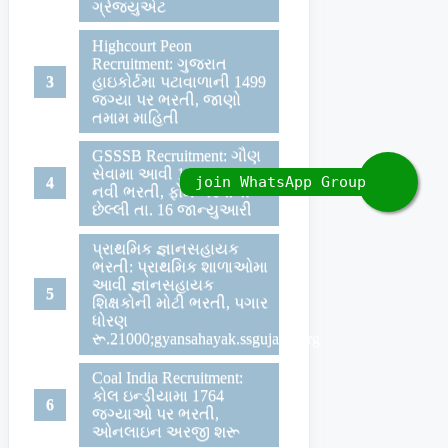
ગ્રેજયુએટ
Highcourt Peon
Recruitment: ગુજરાત
હાઇકોર્ટમા પટાવાળાની 1499
જગ્યા પર ભરતી, જાણો
તમામ માહિતી
GSSSB Recruitment: ગૌણ
સેવામા આવી 188 જગ્યા પર
નવી ભરતી, ફોર્મ ભરવાની
છેલ્લી તા. 16 જાન્યુઆરી
પ્રાથમિક જ્ઞાનસહાયક
ભરતી: પ્રાથમિક શાળાઓમા
આવી જ્ઞાનસહાયક
શિક્ષકોની મોટી ભરતી, પગાર
ધોરણ
રૂ.21000;gyansahayak.ssgujarat.org
Coal India Recruitment:
કોલ ઇન્ડીયામા 1764
જગ્યાઓ પર ભરતી,
ઓનલાઇન અરજી શરૂ