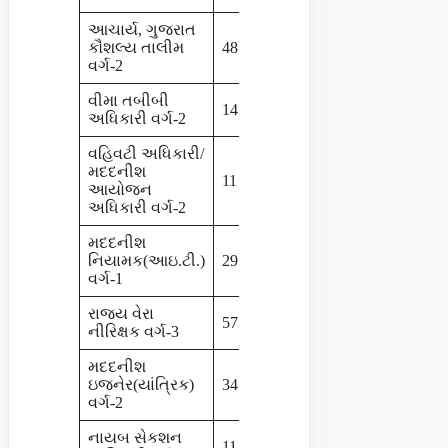
આચાર્ય, ગુજરાત
કૌશલ્ય તાલીમ
48
જૂન-2024
વર્ગ-2
વીમા તબીબી
147
જૂન-2024
અધિકારી વર્ગ-2
વહિવટી અધિકારી/
મદદનીશ
11
જૂન-2024
આયોજન
અધિકારી વર્ગ-2
મદદનીશ
નિયામક(આઇ.ટી.)
29
ઓગષ્ટ-2024
વર્ગ-1
રાજય વેરા
573
સપ્ટેમ્બર-2024
નીરિક્ષક વર્ગ-3
મદદનીશ
ઇજનેર(યાંત્રિક)
34
સપ્ટેમ્બર-2024
વર્ગ-2
નાયબ સેકશન
11
ઓકટોબર-2024