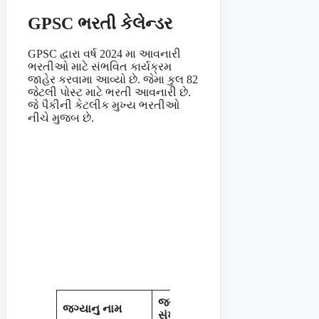
GPSC ભરતી કેલેન્ડર
GPSC દ્વારા વર્ષ 2024 મા આવનારી
ભરતીઓ માટે સંભવિત કાર્યક્રમ
જાહેર કરવામા આવ્યો છે. જેમા કુલ 82
જેટલી પોસ્ટ માટે ભરતી આવનારી છે.
જે પૈકીની કેટલીક મુખ્ય ભરતીઓ
નીચે મુજબ છે.
જગ્યાની
જગ્યાનુ નામ
સૂચીત માસ
સંખ્યા