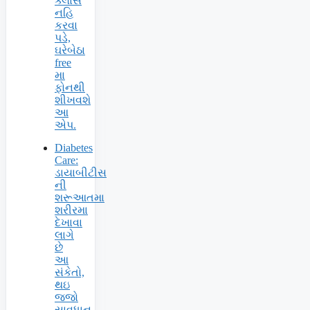
ક્લાસ
નહિ
કરવા
પડે,
ઘરેબેઠા
free
મા
ફોનથી
શીખવશે
આ
એપ.
Diabetes
Care:
ડાયાબીટીસ
ની
શરૂઆતમા
શરીરમા
દેખાવા
લાગે
છે
આ
સંકેતો,
થઇ
જજો
સાવધાન