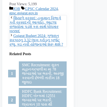
Post Views:
5,199
Categories
Tags
JOB
GPSC Calendar 2024
,
gpsc.gujarat.gov.in
શિયાળે વરસાદ: હવામાન વિભાગે
કરી વરસાદની આગાહિ, આટલા
રાજયોમા પડશે કરા સાથે ધોધમાર
વરસાદ
Gujarat Budget 2024: ગુજરાત
સરકારનુ 3.32 લાખ કરોડનુ બજેટ
રજુ, કઇ નવી યોજનાઓ શરૂ થશે ?
Related Posts
SMC Recruitment: સુરત
મહાનગરપાલીકા મા 78
જગ્યાઓ પર ભરતી, અરજી
કરવાની છેલ્લી તારીખ 18
જુલાઇ
HDFC Bank Recruitment:
HDFC બેન્કમાં 12551
જગ્યાઓ પર ભરતી,
લાયકાત 10 પાસ થી