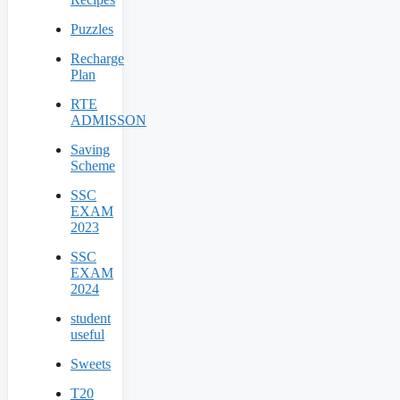
Puzzles
Recharge
Plan
RTE
ADMISSON
Saving
Scheme
SSC
EXAM
2023
SSC
EXAM
2024
student
useful
Sweets
T20