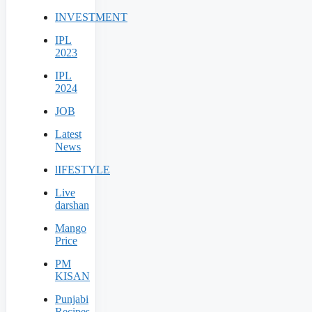
INVESTMENT
IPL
2023
IPL
2024
JOB
Latest
News
lIFESTYLE
Live
darshan
Mango
Price
PM
KISAN
Punjabi
Recipes