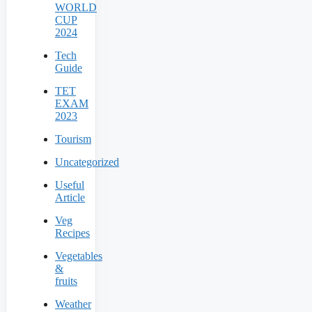
WORLD
CUP
2024
Tech
Guide
TET
EXAM
2023
Tourism
Uncategorized
Useful
Article
Veg
Recipes
Vegetables
&
fruits
Weather