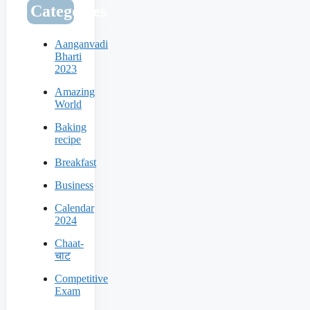
Categories
Aanganvadi
Bharti
2023
Amazing
World
Baking
recipe
Breakfast
Business
Calendar
2024
Chaat-
चाट
Competitive
Exam