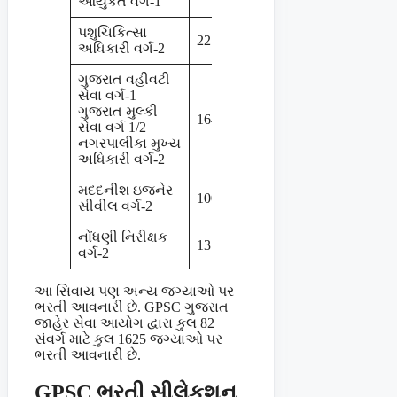
આયુકત વર્ગ-1
પશુચિકિત્સા
22
ડિસેમ્બર-2024
અધિકારી વર્ગ-2
ગુજરાત વહીવટી
સેવા વર્ગ-1
ગુજરાત મુલ્કી
164
ડિસેમ્બર-2024
સેવા વર્ગ 1/2
નગરપાલીકા મુખ્ય
અધિકારી વર્ગ-2
મદદનીશ ઇજનેર
100
ડિસેમ્બર-2024
સીવીલ વર્ગ-2
નોંધણી નિરીક્ષક
13
ડિસેમ્બર-2024
વર્ગ-2
આ સિવાય પણ અન્ય જગ્યાઓ પર
ભરતી આવનારી છે. GPSC ગુજરાત
જાહેર સેવા આયોગ દ્વારા કુલ 82
સંવર્ગ માટે કુલ 1625 જગ્યાઓ પર
ભરતી આવનારી છે.
GPSC ભરતી સીલેકશન