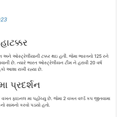
023
હાટક્કર
રત અને ઓસ્ટ્રેલીયાની ટક્કર થઇ હતી. જેમા ભારતનો 125 રને
ની છે. ત્યારે ભારત ઓસ્ટ્રેલીયન ટીમ ને હરાવી 20 વર્ષ
હકો આશા રાખી રહ્યા છે.
ા પ્રદર્શન
 વખત ફાઇનલ મા પહોંચ્યુ છે. જેમા 2 વખત વર્લ્ડ કપ જીતવામા
ારનો સામનો કરવો પડયો હતો.