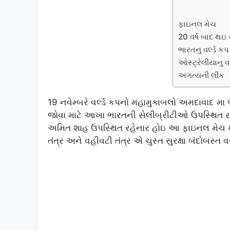
ફાઇનલ મેચ
20 વર્ષ બાદ થઇ 
ભારતનુ વર્લ્ડ ક
ઓસ્ટ્રેલીયાનુ વ
અગત્યની લીંક
19 નવેમ્બરે વર્લ્ડ કપનો મહામુકાબલો અમદાવાદ મા
જોવા માટે આખા ભારતની સેલીબ્રીટીઓ ઉપસ્થિત રહેન
અમિત શાહ ઉપસ્થિત રહેનાર હોઇ આ ફાઇનલ મેચ ખા
તંત્ર અને વહીવટી તંત્ર એ ચુસ્ત સુરક્ષા બંદોબસ્ત 