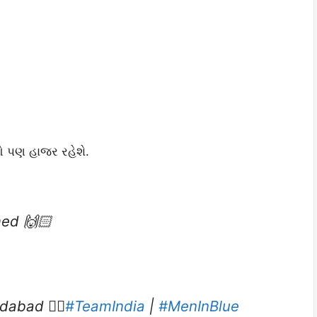
ઓ પણ હાજર રહેશે.
med 🙌🏻
abad 👌🏻
#TeamIndia
|
#MenInBlue