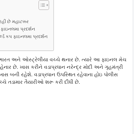
રહી છે મહાટક્કર
પ ફાઇનલમા પ્રદર્શન
ર્લ્ડ કપ ફાઇનલમા પ્રદર્શન
 ભારત અને ઓસ્ટ્રેલીયા વચ્ચે થનાર છે. ત્યારે આ ફાઇનલ મેચ
ાર છે. ખાસ કરીને વડાપ્રધાન નરેન્દ્ર મોદી અને ગૃહમંત્રી
સ બની રહેશે. વડાપ્રધાન ઉપસ્થિત રહેવાના હોઇ પોલીસ
વચ્ચે તડામાર તૈયારીઓ શરૂ કરી દીધી છે.