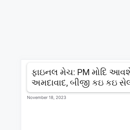
ફાઇનલ મેચ: PM મોદિ આવશે 
અમદાવાદ, બીજી કઇ કઇ સે
November 18, 2023