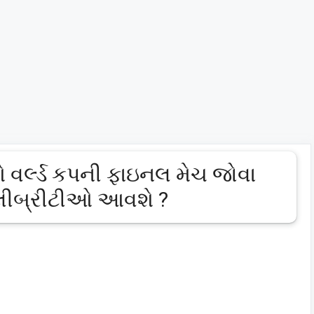
વર્લ્ડ કપની ફાઇનલ મેચ જોવા
લીબ્રીટીઓ આવશે ?