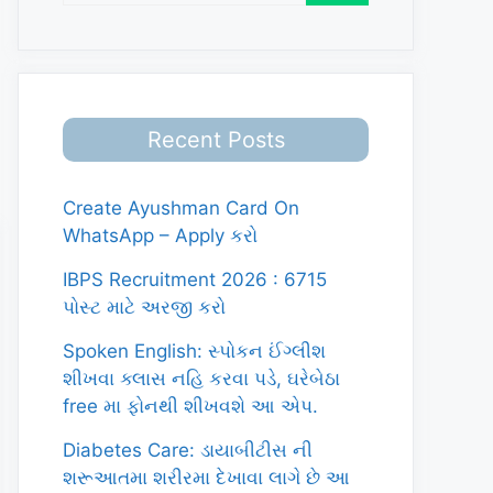
Recent Posts
Create Ayushman Card On
WhatsApp – Apply કરો
IBPS Recruitment 2026 : 6715
પોસ્ટ માટે અરજી કરો
Spoken English: સ્પોકન ઈંગ્લીશ
શીખવા ક્લાસ નહિ કરવા પડે, ઘરેબેઠા
free મા ફોનથી શીખવશે આ એપ.
Diabetes Care: ડાયાબીટીસ ની
શરૂઆતમા શરીરમા દેખાવા લાગે છે આ