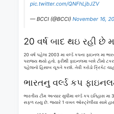
pic.twitter.com/QNFhLjbJZV
— BCCI (@BCCI)
November 16, 2
20 વર્ષ બાદ થઇ રહી છે મ
20 વર્ષ પહેલા 2003 મા વર્લ્ડ કપના ફાઇનલ મા ભા
પરાજય થયો હતો. ફરીથી ફાઇનલમા બન્ને ટીમો ટકરાવા
પહેલાનો હિસાબ ચૂકતે કરશે. તેવી કરોડો ક્રિકેટ ચા
ભારતનુ વર્લ્ડ કપ ફાઇનલમ
ભારતીય ટીમ અત્યાર સુધીમા વર્લ્ડ કપ ઇતિહાસ મા 3
સફળ રહ્યુ છે. જયારે 1 વખત ઓસ્ટ્રેલીયા સામે હ