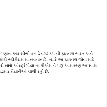
ંભ ગણાતા આઇસીસી વન ડે વર્લ્ડ કપ ની ફાઇનલ ભારત અને
 મોદી સ્ટીડીયમ મા રમાનાર છે. ત્યારે આ ફાઇનલ જોવા માટે
 સાથે સાથે ઓસ્ટ્રેલીયા ના પીએમ ને પણ આમંંત્રણ આપવામા
ડામાર તૈયારીઓ ચાલી રહી છે.