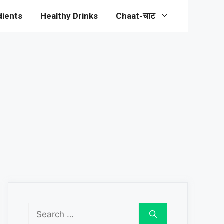
dients
Healthy Drinks
Chaat-चाट
Search
for: