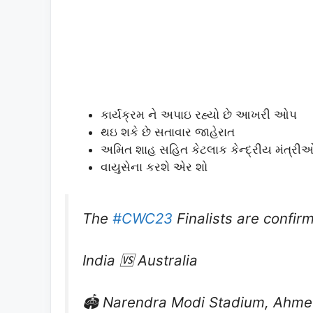
કાર્યક્રમ ને અપાઇ રહ્યો છે આખરી ઓપ
થઇ શકે છે સતાવાર જાહેરાત
અમિત શાહ સહિત કેટલાક કેન્દ્રીય મંત્રી
વાયુસેના કરશે એર શો
The
#CWC23
Finalists are confir
India 🆚 Australia
🏟️ Narendra Modi Stadium, Ahmed