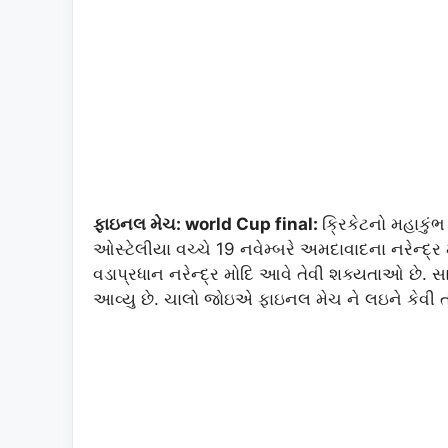
ફાઇનલ મેચ: world Cup final:
ક્રિકેટનો મહાકુ
ઓસ્ટેલીયા વચ્ચે 19 નવેમ્બરે અમદાવાદના નરેન્દ્ર
વડાપ્રધાન નરેન્દ્ર મોદિ આવે તેવી શક્યતાઓ છે.
આવ્યુ છે. ચાલો જોઇએ ફાઇનલ મેચ ને લઇને કેવી ત