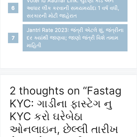
Voter Id Aadhar Link: ચુંટણી કાર્ડ અને
આધાર લીંક કરવાની સમયમર્યાદા 1 વર્ષ વધી,
સરકારની મોટી જાહેરાત
Jantri Rate 2023: જંત્રી એટલે શું, જંત્રીના
દર ક્યાંથી જાણવા; જાણો જંત્રી વિશે તમામ
માહિતી
2 thoughts on “Fastag
KYC: ગાડીના ફાસ્ટેગ નુ
KYC કરો ઘરેબેઠા
ઓનલાઇન, છેલ્લી તારીખ