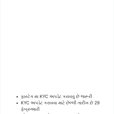
ફાસ્ટેગ મા KYC અપડેટ કરાવવુ છે જરૂરી
KYC અપડેટ કરાવવા માટે છેલ્લી તારીખ છે 29
ફેબ્રુઆરી