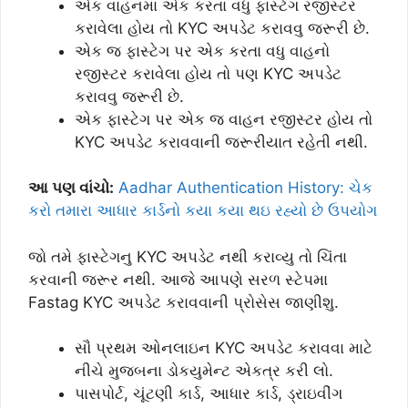
એક વાહનમા એક કરતા વધુ ફાસ્ટેગ રજીસ્ટર
કરાવેલા હોય તો KYC અપડેટ કરાવવુ જરૂરી છે.
એક જ ફાસ્ટેગ પર એક કરતા વધુ વાહનો
રજીસ્ટર કરાવેલા હોય તો પણ KYC અપડેટ
કરાવવુ જરૂરી છે.
એક ફાસ્ટેગ પર એક જ વાહન રજીસ્ટર હોય તો
KYC અપડેટ કરાવવાની જરૂરીયાત રહેતી નથી.
આ પણ વાંચો:
Aadhar Authentication History: ચેક
કરો તમારા આધાર કાર્ડનો કયા કયા થઇ રહ્યો છે ઉપયોગ
જો તમે ફાસ્ટેગનુ KYC અપડેટ નથી કરાવ્યુ તો ચિંતા
કરવાની જરૂર નથી. આજે આપણે સરળ સ્ટેપમા
Fastag KYC અપડેટ કરાવવાની પ્રોસેસ જાણીશુ.
સૌ પ્રથમ ઓનલાઇન KYC અપડેટ કરાવવા માટે
નીચે મુજબના ડોકયુમેન્ટ એકત્ર કરી લો.
પાસપોર્ટ, ચૂંટણી કાર્ડ, આધાર કાર્ડ, ડ્રાઇવીંગ