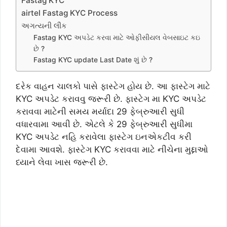
Fastag KYC
airtel Fastag KYC Process
અગત્યની લીંક
Fastag KYC અપડેટ કરવા માટે ઓફીસીયલ વેબસાઇટ કઇ
છે ?
Fastag KYC update Last Date શું છે ?
દરેક વાહન ચાલકો પાસે ફાસ્ટેગ હોય છે. આ ફાસ્ટેગ માટે
KYC અપડેટ કરાવવુ જરૂરી છે. ફાસ્ટેગ મા KYC અપડેટ
કરાવવા માટેની સમય મર્યાદા 29 ફેબ્રુઆરી સુધી
વધારવામા આવી છે. એટલે કે 29 ફેબ્રુઆરી સુધીમા
KYC અપડેટ નહિ કરાવેલા ફાસ્ટેગ ઇનએકટીવ કરી
દેવામા આવશે. ફાસ્ટેગ KYC કરાવવા માટે નીચેના મુદ્દાઓ
ધ્યાને લેવા ખાસ જરૂરી છે.