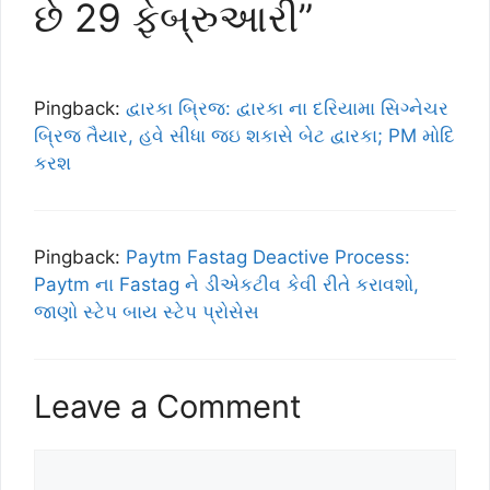
છે 29 ફેબ્રુઆરી”
Pingback:
દ્વારકા બ્રિજ: દ્વારકા ના દરિયામા સિગ્નેચર
બ્રિજ તૈયાર, હવે સીધા જઇ શકાસે બેટ દ્વારકા; PM મોદિ
કરશ
Pingback:
Paytm Fastag Deactive Process:
Paytm ના Fastag ને ડીએકટીવ કેવી રીતે કરાવશો,
જાણો સ્ટેપ બાય સ્ટેપ પ્રોસેસ
Leave a Comment
Comment