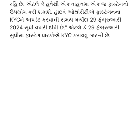
રહિ છે. એટલે કે હવેથી એક વાહનમા એક જ ફાસ્ટેગનો
ઉપયોગ કરી શકાશે. હાઇવે ઓથોરીટીએ ફાસ્ટેગનના
KYCને અપડેટ કરવાની સમય મર્યાદા 29 ફેબ્રુઆરી
2024 સુધી વધારી દીધી છે.” એટલે કે 29 ફેબ્રુઆરી
સુધીમા ફાસ્ટેગ ધારકોએ KYC કરાવવુ જરૂરી છે.