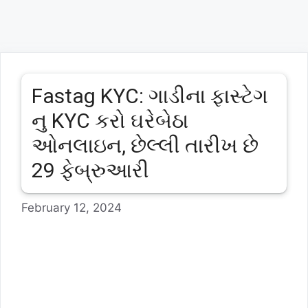
Fastag KYC: ગાડીના ફાસ્ટેગ
નુ KYC કરો ઘરેબેઠા
ઓનલાઇન, છેલ્લી તારીખ છે
29 ફેબ્રુઆરી
February 12, 2024