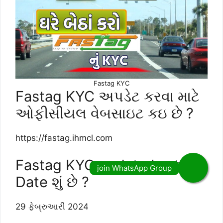
Fastag KYC
Fastag KYC અપડેટ કરવા માટે
ઓફીસીયલ વેબસાઇટ કઇ છે ?
https://fastag.ihmcl.com
Fastag KYC update Last
Date શું છે ?
29 ફેબ્રુઆરી 2024