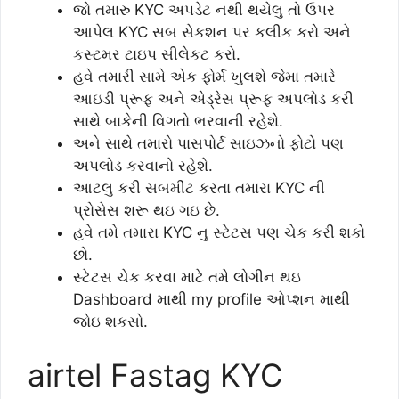
જો તમારુ KYC અપડેટ નથી થયેલુ તો ઉપર
આપેલ KYC સબ સેકશન પર કલીક કરો અને
કસ્ટમર ટાઇપ સીલેકટ કરો.
હવે તમારી સામે એક ફોર્મ ખુલશે જેમા તમારે
આઇડી પ્રૂફ અને એડ્રેસ પ્રૂફ અપલોડ કરી
સાથે બાકેની વિગતો ભરવાની રહેશે.
અને સાથે તમારો પાસપોર્ટ સાઇઝનો ફોટો પણ
અપલોડ કરવાનો રહેશે.
આટલુ કરી સબમીટ કરતા તમારા KYC ની
પ્રોસેસ શરૂ થઇ ગઇ છે.
હવે તમે તમારા KYC નુ સ્ટેટસ પણ ચેક કરી શકો
છો.
સ્ટેટસ ચેક કરવા માટે તમે લોગીન થઇ
Dashboard માથી my profile ઓપ્શન માથી
જોઇ શકસો.
airtel Fastag KYC