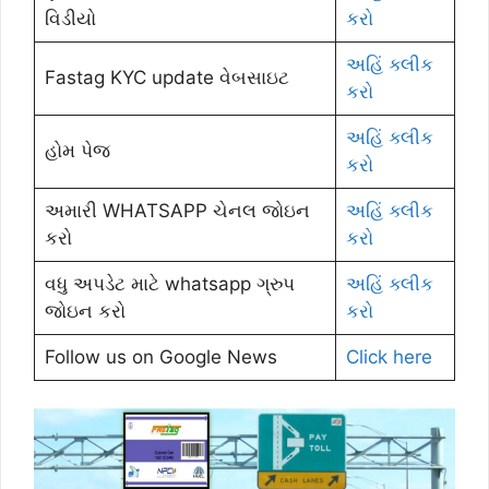
વિડીયો
કરો
અહિં ક્લીક
Fastag KYC update વેબસાઇટ
કરો
અહિં ક્લીક
હોમ પેજ
કરો
અમારી WHATSAPP ચેનલ જોઇન
અહિં ક્લીક
કરો
કરો
વધુ અપડેટ માટે whatsapp ગ્રુપ
અહિં ક્લીક
જોઇન કરો
કરો
Follow us on Google News
Click here