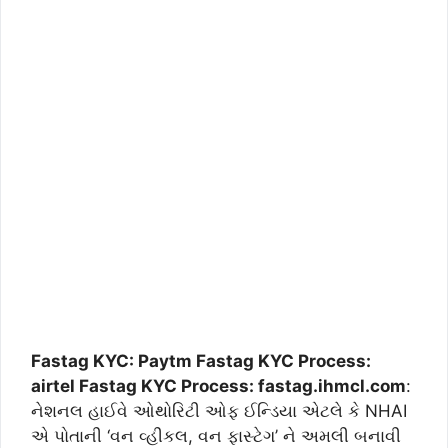
Fastag KYC: Paytm Fastag KYC Process:
airtel Fastag KYC Process: fastag.ihmcl.com
:
નેશનલ હાઈવે ઓથોરિટી ઓફ ઈન્ડિયા એટલે કે NHAI
એ પોતાની ‘વન વ્હીકલ, વન ફાસ્ટેગ’ ને અમલી બનાવી