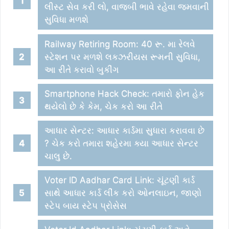
લીસ્ટ સેવ કરી લો, વાજબી ભાવે રહેવા જમવાની
સુવિધા મળશે
Railway Retiring Room: 40 રૂ. મા રેલવે
સ્ટેશન પર મળશે લકઝરીયસ રૂમની સુવિધા,
આ રીતે કરાવો બુકીંગ
Smartphone Hack Check: તમારો ફોન હેક
થયેલો છે કે કેમ, ચેક કરો આ રીતે
આધાર સેન્ટર: આધાર કાર્ડમા સુધારા કરાવવા છે
? ચેક કરો તમારા શહેરમા ક્યા આધાર સેન્ટર
ચાલુ છે.
Voter ID Aadhar Card Link: ચૂંટણી કાર્ડ
સાથે આધાર કાર્ડ લીંંક કરો ઓનલાઇન, જાણો
સ્ટેપ બાય સ્ટેપ પ્રોસેસ