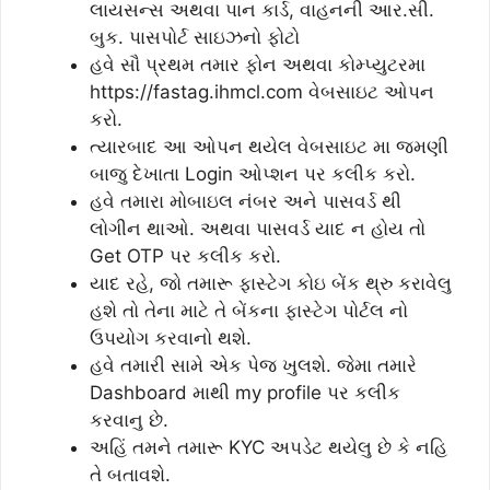
લાયસન્સ અથવા પાન કાર્ડ, વાહનની આર.સી.
બુક. પાસપોર્ટ સાઇઝનો ફોટો
હવે સૌ પ્રથમ તમાર ફોન અથવા કોમ્પ્યુટરમા
https://fastag.ihmcl.com વેબસાઇટ ઓપન
કરો.
ત્યારબાદ આ ઓપન થયેલ વેબસાઇટ મા જમણી
બાજુ દેખાતા Login ઓપ્શન પર કલીક કરો.
હવે તમારા મોબાઇલ નંબર અને પાસવર્ડ થી
લોગીન થાઓ. અથવા પાસવર્ડ યાદ ન હોય તો
Get OTP પર કલીક કરો.
યાદ રહે, જો તમારૂ ફાસ્ટેગ કોઇ બેંક થ્રુ કરાવેલુ
હશે તો તેના માટે તે બેંકના ફાસ્ટેગ પોર્ટલ નો
ઉપયોગ કરવાનો થશે.
હવે તમારી સામે એક પેજ ખુલશે. જેમા તમારે
Dashboard માથી my profile પર કલીક
કરવાનુ છે.
અહિં તમને તમારૂ KYC અપડેટ થયેલુ છે કે નહિ
તે બતાવશે.