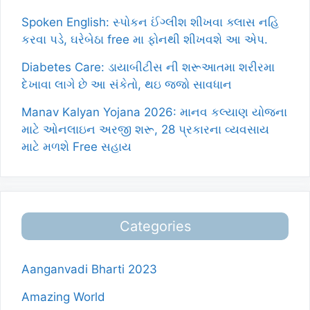
Spoken English: સ્પોકન ઈંગ્લીશ શીખવા ક્લાસ નહિ
કરવા પડે, ઘરેબેઠા free મા ફોનથી શીખવશે આ એપ.
Diabetes Care: ડાયાબીટીસ ની શરૂઆતમા શરીરમા
દેખાવા લાગે છે આ સંકેતો, થઇ જજો સાવધાન
Manav Kalyan Yojana 2026: માનવ કલ્યાણ યોજના
માટે ઓનલાઇન અરજી શરૂ, 28 પ્રકારના વ્યવસાય
માટે મળશે Free સહાય
Categories
Aanganvadi Bharti 2023
Amazing World