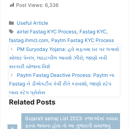
Post Views:
6,336
Categories
Useful Article
Tags
airtel Fastag KYC Process
,
Fastag KYC
,
fastag.ihmcl.com
,
Paytm Fastag KYC Process
PM Suryoday Yojana: હવે મફતમા ઘર પર લગાવો
સોલાર પેનલ, લાઇટબીલ આવશે ઝીરો; જાણો નવી
સરકારી યોજના વિશે
Paytm Fastag Deactive Process: Paytm ના
Fastag ને ડીએકટીવ કેવી રીતે કરાવશો, જાણો સ્ટેપ
બાય સ્ટેપ પ્રોસેસ
Related Posts
Gujarati samaj List 2023: રજાઓમા ક્યાય
ફરવા જવાના હોય તો આ ગુજરાતી સમાજનુ