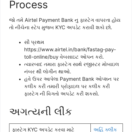
Process
જો તમે Airtel Payment Bank નુ ફાસ્ટેગ વાપરતા હોય
તો નીચેના સ્ટેપ મુજબ KYC અપડેટ કરાવી શકો છો.
સૌ પ્રથમ
https://www.airtel.in/bank/fastag-pay-
toll-online/buy વેબસાઇટ ઓપન કરો.
ત્યારબાદ તમારા ફાસ્ટેગ સાથે રજીસ્ટર મોબાઇલ
નંબર થી લોગીન થાઓ.
હવે ઉપર આપેલા Payment Bank ઓપ્શન પર
કલીક કરી તમારી પ્રોફાઇલ પર કલીક કરી
ફાસ્ટેગ ની વિગતો અપડેટ કરી શકસો.
અગત્યની લીંક
ફાસ્ટેગ KYC અપડેટ કરવા માટે
અહિં ક્લીક