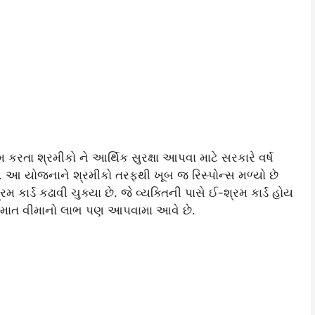
મ કરતા શ્રમીકો ને આર્થિક સુરક્ષા આપવા માટે સરકારે વર્ષ
. આ યોજનાને શ્રમીકો તરફથી ખૂબ જ રિસ્પોન્સ મળ્યો છે
કાર્ડ કઢાવી ચુક્યા છે. જે વ્યક્તિની પાસે ઈ-શ્રમ કાર્ડ હોય
સ્માત વીમાનો લાભ પણ આપવામા આવે છે.