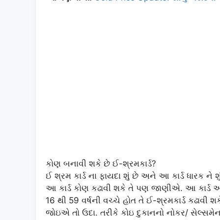
કોણ બનાવી શકે છે ઈ-શ્રમકાર્ડ?
ઈ શ્રમ કાર્ડ ના ફાયદા શું છે અને આ કાર્ડ ધારક ન
આ કાર્ડ કોણ કઢાવી શકે તે પણ જાણીએ. આ કાર્ડ અ
16 થી 59 વર્ષની વચ્ચે હોત તે ઈ-શ્રમકાર્ડ કઢાવી શ
જોઇએ તો ઉદા. તરીકે કોઇ દુકાનનો નોકર/ સેલ્સમેન 