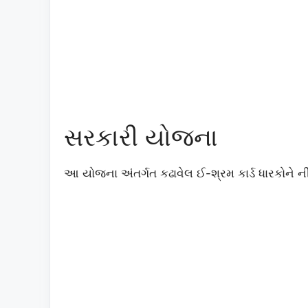
સરકારી યોજના
આ યોજના અંતર્ગત કઢાવેલ ઈ-શ્રમ કાર્ડ ધારકોન