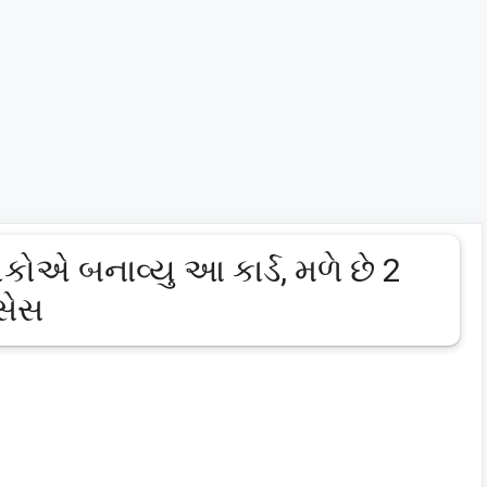
ોએ બનાવ્યુ આ કાર્ડ, મળે છે 2
ોસેસ