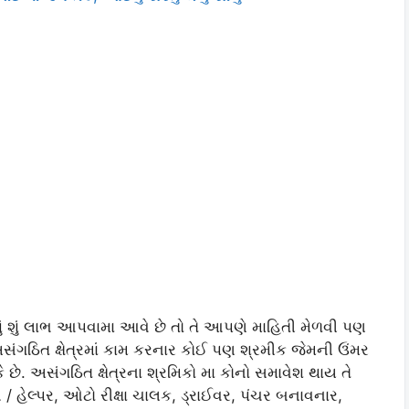
ે શું શું લાભ આપવામા આવે છે તો તે આપણે માહિતી મેળવી પણ
સંગઠિત ક્ષેત્રમાં કામ કરનાર કોઈ પણ શ્રમીક જેમની ઉંમર
કે છે. અસંગઠિત ક્ષેત્રના શ્રમિકો મા કોનો સમાવેશ થાય તે
/ હેલ્પર, ઓટો રીક્ષા ચાલક, ડ્રાઈવર, પંચર બનાવનાર,