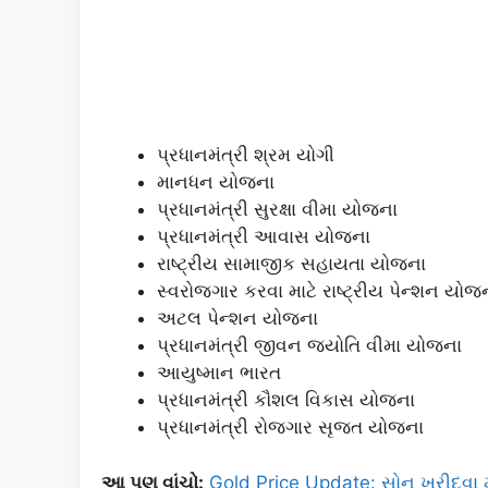
પ્રધાનમંત્રી શ્રમ યોગી
માનધન યોજના
પ્રધાનમંત્રી સુરક્ષા વીમા યોજના
પ્રધાનમંત્રી આવાસ યોજના
રાષ્ટ્રીય સામાજીક સહાયતા યોજના
સ્વરોજગાર કરવા માટે રાષ્ટ્રીય પેન્શન યોજ
અટલ પેન્શન યોજના
પ્રધાનમંત્રી જીવન જ્યોતિ વીમા યોજના
આયુષ્માન ભારત
પ્રધાનમંત્રી કૌશલ વિકાસ યોજના
પ્રધાનમંત્રી રોજગાર સૃજત યોજના
આ પણ વાંચો:
Gold Price Update: સોનુ ખરીદવા મ