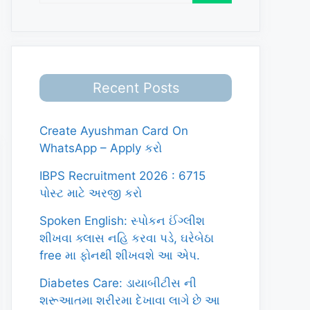
Recent Posts
Create Ayushman Card On
WhatsApp – Apply કરો
IBPS Recruitment 2026 : 6715
પોસ્ટ માટે અરજી કરો
Spoken English: સ્પોકન ઈંગ્લીશ
શીખવા ક્લાસ નહિ કરવા પડે, ઘરેબેઠા
free મા ફોનથી શીખવશે આ એપ.
Diabetes Care: ડાયાબીટીસ ની
શરૂઆતમા શરીરમા દેખાવા લાગે છે આ