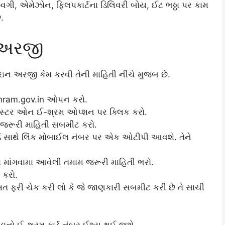
વિગી, એમેઝોન, ફ્લિપકાર્ટના ડિલિવરી બોય, ઈટ ભઠ્ઠા પર કામ
.
 અરજી
લાઇન અરજી કેમ કરવી તેની માહિતી નીચે મુજબ છે.
eshram.gov.in ઓપન કરો.
ીસ્ટર ઓન ઈ-શ્રમ ઓપ્શન પર ક્લિક કરો.
 જરૂરી માહિતી સબમીટ કરો.
્ડ સાથે લિંક મોબાઈલ નંબર પર એક ઓટીપી આવશે. તેને
ેમા માંગવામા આવેલી તમામ જરૂરી માહિતી ભરો.
 કરો.
વખત ફરી ચેક કરી લો કે જે જાણકારી સબમીટ કરી છે તે સાચી