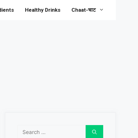
dients
Healthy Drinks
Chaat-चाट
Search
for: