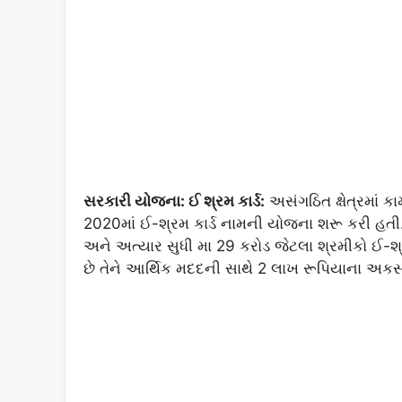
સરકારી યોજના: ઈ શ્રમ કાર્ડ:
અસંગઠિત ક્ષેત્રમાં કા
2020માં ઈ-શ્રમ કાર્ડ નામની યોજના શરૂ કરી હતી
અને અત્યાર સુધી મા 29 કરોડ જેટલા શ્રમીકો ઈ-શ્રમ 
છે તેને આર્થિક મદદની સાથે 2 લાખ રૂપિયાના અક