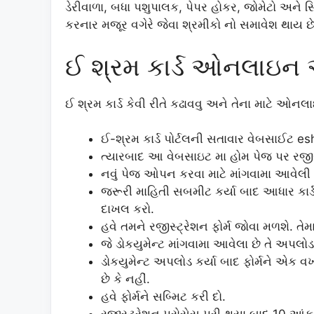
ડેરીવાળા, બધા પશુપાલક, પેપર હોકર, જોમેટો અને સ્
કરનાર મજૂર વગેરે જેવા શ્રમીકો નો સમાવેશ થાય છે
ઈ શ્રમ કાર્ડ ઓનલાઇન
ઈ શ્રમ કાર્ડ કેવી રીતે કઢાવવુ અને તેના માટે ઓન
ઈ-શ્રમ કાર્ડ પોર્ટલની સતાવાર વેબસાઈટ 
ત્યારબાદ આ વેબસાઇટ મા હોમ પેજ પર રજ
નવું પેજ ઓપન કરવા માટે માંગવામા આવેલી
જરૂરી માહિતી સબમીટ કર્યા બાદ આધાર કાર
દાખલ કરો.
હવે તમને રજીસ્ટ્રેશન ફોર્મ જોવા મળશે. ત
જે ડોકયુમેન્ટ માંગવામા આવેલા છે તે અપલોડ
ડોકયુમેન્ટ અપલોડ કર્યા બાદ ફોર્મને એક 
છે કે નહીં.
હવે ફોર્મને સબ્મિટ કરી દો.