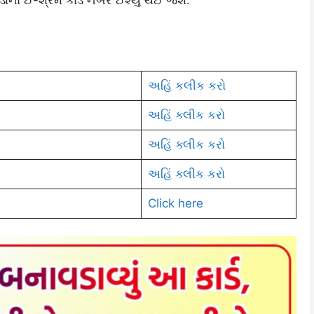
ડાનો ઈ-શ્રમ કાર્ડ નંબર ઈશ્યુ થઈ જશે.
અહિં કલીક કરો
અહિં ક્લીક કરો
અહિં ક્લીક કરો
અહિં ક્લીક કરો
Click here