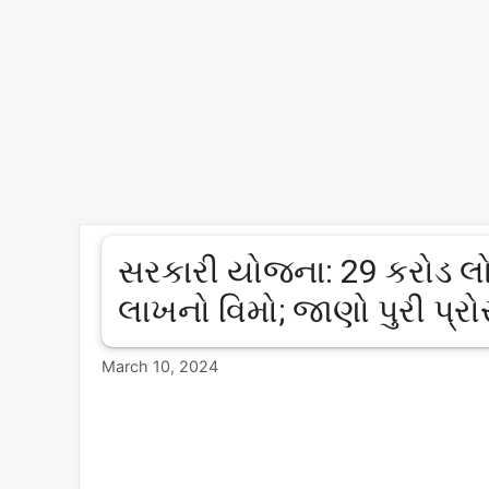
સરકારી યોજના: 29 કરોડ લોક
લાખનો વિમો; જાણો પુરી પ્ર
March 10, 2024