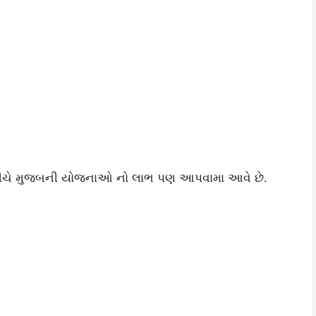
ે નીચે મુજબની યોજનાઓ નો લાભ પણ આપવામા આવે છે.