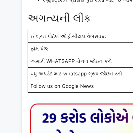
રજીસ્ટ્રેશન પ્રોસેસ પુરી થયા બાદ 10 આંક
અગત્યની લીંક
ઈ શ્રમ પોર્ટલ ઓફીસીયલ વેબસાઇટ
હોમ પેજ
અમારી WHATSAPP ચેનલ જોઇન કરો
વધુ અપડેટ માટે whatsapp ગ્રુપ જોઇન કરો
Follow us on Google News