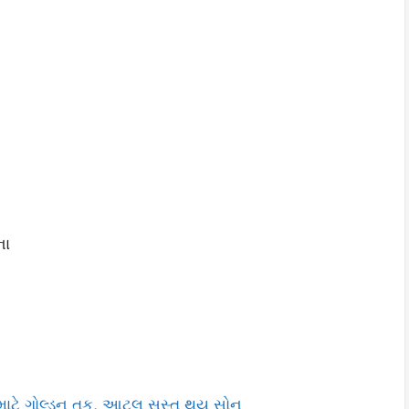
ના
ાટે ગોલ્ડન તક, આટલુ સસ્તુ થયુ સોનુ