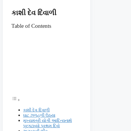
કાશી દેવ દિવાળી
Table of Contents
કાશી દેવ દિવાળી
ઘાટ ઝળહળી ઉઠ્યા
મુખ્યમંત્રી યોગી આદિત્યનાથે
પ્રગટાવ્યો પ્રથમ દિવો
અગત્યની લીંક