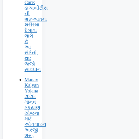
Care:
ડાયાબીટીસ
ની
શરૂઆતમા
શરીરમા
દેખાવા
લાગે
છે
આ
સંકેતો,
થઇ
જજો
સાવધાન
Manav
Kalyan
Yojana
2026:
માનવ
કલ્યાણ
યોજના
માટે
ઓનલાઇન
અરજી
શરૂ,