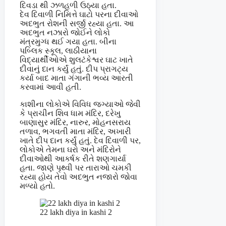
દિવડા થી ઝળહળી ઉઠ્યા હતા.
દેવ દિવાળી નિમિત્તે ઘાટો પરના દીવાઓ
અદભુત રોશની સર્જી રહ્યા હતા. આ
અદભુત નઝારો જોઈને લોકો
મંત્રમુગ્ધ થઈ ગયા હતા. બીના
પબ્લિક સ્કૂલ, લાઠીયાના
વિદ્યાર્થીઓએ શુલટંકેશ્વર ઘાટ ખાતે
દીવાનું દાન કર્યું હતું. દીપ પ્રાગટ્ય
કર્યા બાદ માતા ગંગાની ભવ્ય આરતી
કરવામાં આવી હતી.
કાશીના લોકોએ વિવિધ જગ્યાઓ જેવી
કે પ્રાચીન શિવ ધામ મંદિર, દરેખુ
બાણાસુર મંદિર, નારુર, મોહનસરાય
તળાવ, ભગવતી માતા મંદિર, અખારી
ખાતે દીપ દાન કર્યું હતું. દેવ દિવાળી પર,
લોકોએ તેમના ઘરો અને મંદિરોને
દીવાઓથી આકર્ષક રીતે શણગાર્યા
હતા. જાણે પૃથ્વી પર તારાઓ ચમકી
રહ્યા હોય તેવો અદભુત નજારો જોવા
મળ્યો હતો.
22 lakh diya in kashi 2