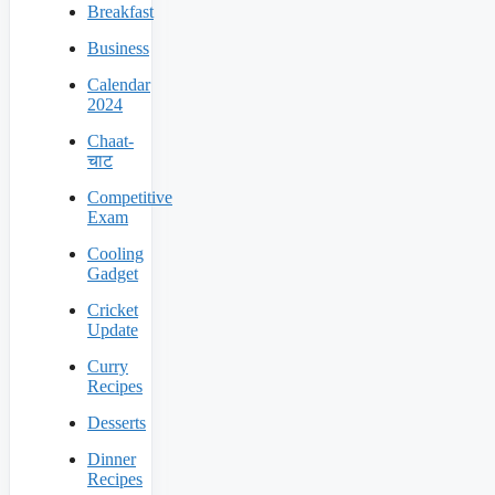
Breakfast
Business
Calendar
2024
Chaat-
चाट
Competitive
Exam
Cooling
Gadget
Cricket
Update
Curry
Recipes
Desserts
Dinner
Recipes