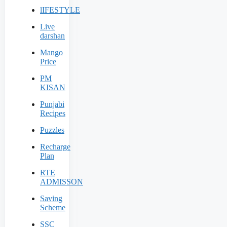
lIFESTYLE
Live
darshan
Mango
Price
PM
KISAN
Punjabi
Recipes
Puzzles
Recharge
Plan
RTE
ADMISSON
Saving
Scheme
SSC