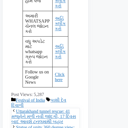
હોમ પેજ
ક્લીક
કરો
અમારી
અહિં
WHATSAPP
ક્લીક
ચેનલ જોઇન
કરો
કરો
વધુ અપડેટ
માટે
અહિં
whatsapp
ક્લીક
ગ્રુપ જોઇન
કરો
કરો
Follow us on
Click
Google
here
News
Post Views:
5,287
Categories
Tags
Festival of India
કાશી દેવ
દિવાળી
Uttarakhand tunnel rescue: 41
મજૂરોને મળી નવી જીંદગી, 17 દિવસ
બાદ આવશે ટનલમાથી બહાર
Statue of unity 360 degree view: