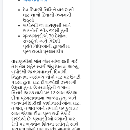
દેવ દિવાળી નિમિત્તે વારાણસી
ઘાટ લાખો દિવાથી ઝગમગી
ઉઠ્યો
બપોરથી જ વારાણસી ખાતે
ભક્તોની ભીડ જામી હતી
મુખ્યમંત્રીએ 70 દેશોના
રાજદૂતો અને વિદેશી
પ્રતિનિધિઓની હાજરીમાં
પ્રગટાવ્યો પ્રથમ દીપ
વારાણસીમાં જેમ જેમ સાંજ થતી ગઈ
તેમ તેમ શહેર સ્વર્ગ જેવું દેખાવા લાગ્યું.
બપોરથી જ ભગવાનની દિવાળી
નિહાળવા અસંખ્ય લોકો ઘાટ પર ઉમટી
પડ્યા હતા. ઘાટ દીવાઓથી ઝગમગી
ઉઠ્યા હતા. ઉત્તરવાહિની ગંગાના
કિનારે જ 85 ઘાટો પર 12 લાખ જેટલા
દીવા પ્રગટાવવામાં આવ્યા હતા અને
જનભાગીદારીથી કાશીવાસીઓના ઘાટ,
તળાવ, તળાવ અને તળાવો પર કુલ 22
લાખ જેટલા દીવા પ્રગટાવી રેકોર્ડ
સર્જાયો છે. પ્રવાસીઓ ગંગાની પાર
રેતી પર ભગવાન શિવના સ્તોત્રો સાથે
ફટાકડા શોનો પણ આનંદ માણશે. ગંગા