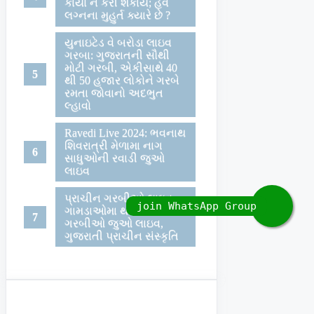
કાર્યો ન કરી શકાય; હવે
લગ્નના મુહુર્ત ક્યારે છે ?
યુનાઇટેડ વે બરોડા લાઇવ
ગરબા: ગુજરાતની સૌથી
મોટી ગરબી, એકીસાથે 40
થી 50 હજાર લોકોને ગરબે
રમતા જોવાનો અદભુત
લ્હાવો
Ravedi Live 2024: ભવનાથ
શિવરાત્રી મેળામા નાગ
સાધુઓની રવાડી જુઓ
લાઇવ
પ્રાચીન ગરબીઓ લાઇવ:
ગામડાઓમા થતી પરંપરાગત
ગરબીઓ જુઓ લાઇવ,
ગુજરાતી પ્રાચીન સંસ્કૃતિ