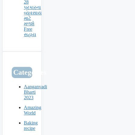
28
પ્રકારના
વ્યવસાય
માટે
મળશે
Free
સહાય
Categories
Aanganvadi
Bharti
2023
Amazing
World
Baking
recipe