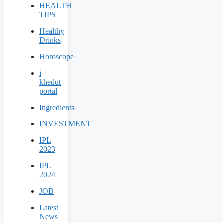
HEALTH
TIPS
Healthy
Drinks
Horoscope
i
khedut
portal
Ingredients
INVESTMENT
IPL
2023
IPL
2024
JOB
Latest
News