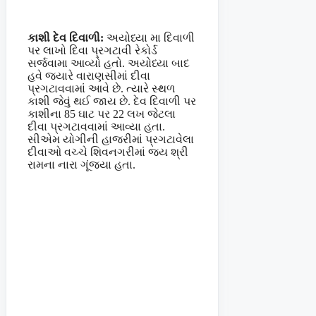
કાશી દેવ દિવાળી:
અયોધ્યા મા દિવાળી
પર લાખો દિવા પ્રગટાવી રેકોર્ડ
સર્જવામા આવ્યો હતો. અયોધ્યા બાદ
હવે જ્યારે વારાણસીમાં દીવા
પ્રગટાવવામાં આવે છે. ત્યારે સ્થળ
કાશી જેવું થઈ જાય છે. દેવ દિવાળી પર
કાશીના 85 ઘાટ પર 22 લખ જેટલા
દીવા પ્રગટાવવામાં આવ્યા હતા.
સીએમ યોગીની હાજરીમાં પ્રગટાવેલા
દીવાઓ વચ્ચે શિવનગરીમાં જય શ્રી
રામના નારા ગૂંજયા હતા.