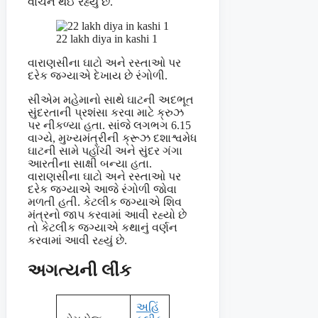
વાંચન થઈ રહ્યું છે.
22 lakh diya in kashi 1
વારાણસીના ઘાટો અને રસ્તાઓ પર
દરેક જગ્યાએ દેખાય છે રંગોળી.
સીએમ મહેમાનો સાથે ઘાટની અદભૂત
સુંદરતાની પ્રશંસા કરવા માટે ક્રુઝ
પર નીકળ્યા હતા. સાંજે લગભગ 6.15
વાગ્યે, મુખ્યમંત્રીની ક્રૂઝ દશાશ્વમેધ
ઘાટની સામે પહોંચી અને સુંદર ગંગા
આરતીના સાક્ષી બન્યા હતા.
વારાણસીના ઘાટો અને રસ્તાઓ પર
દરેક જગ્યાએ આજે રંગોળી જોવા
મળતી હતી. કેટલીક જગ્યાએ શિવ
મંત્રનો જાપ કરવામાં આવી રહ્યો છે
તો કેટલીક જગ્યાએ કથાનું વર્ણન
કરવામાં આવી રહ્યું છે.
અગત્યની લીંક
અહિં