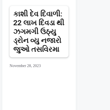
કાશી દેવ દિવાળી:
22 લાખ દિવડા થી
ઝગમગી ઉઠ્યુ
ડ્રોન વ્યુ નજારો
જુઓ તસવિરમા
November 28, 2023