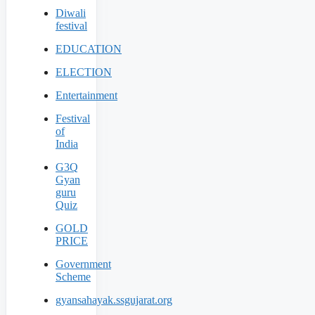
Diwali
festival
EDUCATION
ELECTION
Entertainment
Festival
of
India
G3Q
Gyan
guru
Quiz
GOLD
PRICE
Government
Scheme
gyansahayak.ssgujarat.org