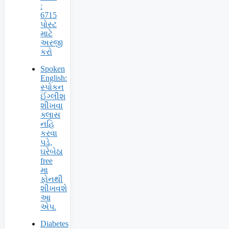
:
6715
પોસ્ટ
માટે
અરજી
કરો
Spoken
English:
સ્પોકન
ઈંગ્લીશ
શીખવા
ક્લાસ
નહિ
કરવા
પડે,
ઘરેબેઠા
free
મા
ફોનથી
શીખવશે
આ
એપ.
Diabetes