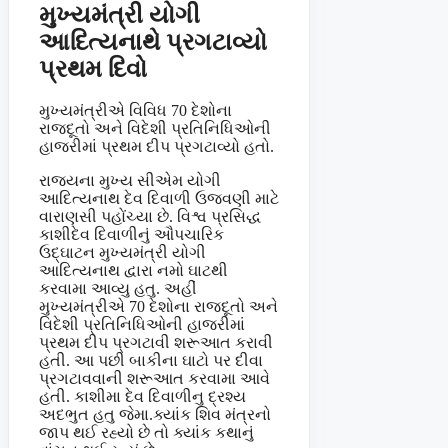
મુખ્યમંત્રી યોગી
આદિત્યનાથે પ્રગટાવ્યો
પ્રથમ દિવો
મુખ્યમંત્રીએ વિવિધ 70 દેશોના
રાજદૂતો અને વિદેશી પ્રતિનિધિઓની
હાજરીમાં પ્રથમ દીપ પ્રગટાવ્યો હતો.
રાજ્યના મુખ્ય સીએમ યોગી
આદિત્યનાથ દેવ દિવાળી ઉજવણી માટે
વારાણસી પહોંચ્યા છે. વિશ્વ પ્રસિદ્ધ
કાશીદેવ દિવાળીનું ઔપચારિક
ઉદ્ઘાટન મુખ્યમંત્રી યોગી
આદિત્યનાથ દ્વારા નમો ઘાટથી
કરવામા આવ્યુ હતુ. અહીં
મુખ્યમંત્રીએ 70 દેશોના રાજદૂતો અને
વિદેશી પ્રતિનિધિઓની હાજરીમાં
પ્રથમ દીપ પ્રગટાવી શરૂઆત કરાવી
હતી. આ પછી બાકીના ઘાટો પર દીવા
પ્રગટાવવાની શરૂઆત કરવામા આવે
હતી. કાશીમા દેવ દિવાળીનુ દ્રશ્ય
અદભુત હતુ જેમા.ક્યાંક શિવ મંત્રનો
જાપ થઈ રહ્યો છે તો ક્યાંક કથાનું