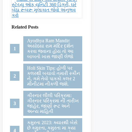
સ્ટેચ્યુ ઑફ યુનિટી 360 ડિગ્રી, ઘરે
બેઠા રૂબરૂ મુલાકાત જેવો અનુભવ
કરો
Related Posts
Ayodhya Ram Mandir:
અયોધ્યા રામ મંદિર દર્શન
કરવા જવાના હોય તો આ
બાબતો ખાસ જાણી લેજો
Holi Skin Tips: હોળી પર
કલરથી બચાવો તમારી સ્કીન
ને, ગમે તેવો પાકકો કલર 2
મીનીટમા નીકળી જશે.
ગીરનાર લીલી પરિક્રમા:
ગીરનાર પરિક્રમા ની તારીખ
જાહેર, જાણો રૂટ અને
અન્ય માહિતી
કમુરતા 2023: ક્યારથી બેસે
છે કમુરતા, કમુરતા મા કયા