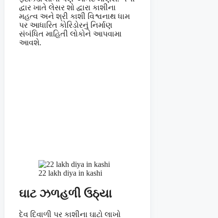
દ્વાર ખાતે લેસર શો દ્વારા કાશીના
મહત્વ અને શ્રી કાશી વિશ્વનાથ ધામ
પર આધારિત કોરિડોરનું નિર્માણ
સંબંધિત માહિતી લોકોને આપવામા
આવશે.
22 lakh diya in kashi
ઘાટ ઝળહળી ઉઠ્યા
દેવ દિવાળી પર કાશીના ઘાટો લાખો