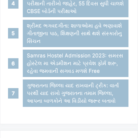
પરીક્ષાની તારીખો જાહેર, 55 દિવસ સુધી ચાલશે
CBSE બોર્ડની પરીક્ષાઓ
શ્રીમદ ભગવદગીતા: શાળાઓમા હવે ભણાવાશે
ગીતાજીના પાઠ, શિક્ષણની સાથે થશે સંસ્કારોનુ
સિંચન
Samras Hostel Admission 2023: સમરસ
હોસ્ટેલ મા એડમીશન માટે પ્રવેશ ફોર્મ શરૂ,
રહેવા જમવાની સગવડ મળશે Free
ગુજરાતના જિલ્લા યાદ રાખવાની ટ્રીક: વાર્તા
પરથી યાદ રાખો ગુજરાતના તમામ જિલ્લા,
આપના બાળકોને આ વિડીયો જરૂર બતાવો