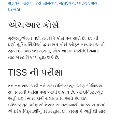
શ્રાવન માસમા કરો સોમનાથ મહાદેવના લાઇવ દર્શન,
ઘરેબેઠા
એચઆર કોર્સ
ગ્રેજ્યુએશન પછી તમે HR કોર્સ પન સારો છે. દેશની
ઘણી યુનિવર્સિટીઓ દ્વારા HR કોર્સ ઓફર કરવામાં આવી
રહ્યો છે. આજના યુગમાં, એચઆરમાં કારકિર્દી તમારા
માટે બેસ્ટ વિકલ્પ હોઇ શકે છે.
TISS ની પરીક્ષા
સ્નાતક થયા પછી તમે ટાટા ઇન્સ્ટિટ્યૂટ ઑફ સોશિયલ
સાયન્સની પરીક્ષા પણ આપી શકાય છે. આ ઇન્સ્ટિટ્યૂટ
અહીં ઘણા સારા કોર્સ ચલાવવામાં આવે છે. ટાટા
ઇન્સ્ટિટ્યૂટ ઓફ સોશિયલ સાયન્સમાંથી અભ્યાસ કરવો
એ દરેક વિદ્યાર્થીનું ડ્રીમ હોય છે. કારણ કે અહીંથી સારું