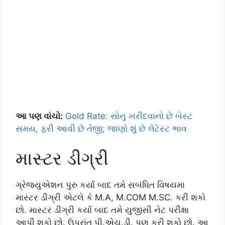
આ પણ વાંચો:
Gold Rate: સોનુ ખરીદવાનો છે બેસ્ટ
સમય, ફરી આવી છે તેજી; જાણો શું છે લેટેસ્ટ ભાવ
માસ્ટર ડીગ્રી
ગ્રેજયુએશન પુરુ કર્યા બાદ તમે સબંધિત વિષયમા
માસ્ટર ડીગ્રી એટલે કે M.A, M.COM M.SC. કરી શકો
છો. માસ્ટર ડીગ્રી કર્યા બાદ તમે યુજીસી નેટ પરીક્ષા
આપી શકો છો. ઉપરાંત પી.એચ.ડી. પણ કરી શકો છો. આ