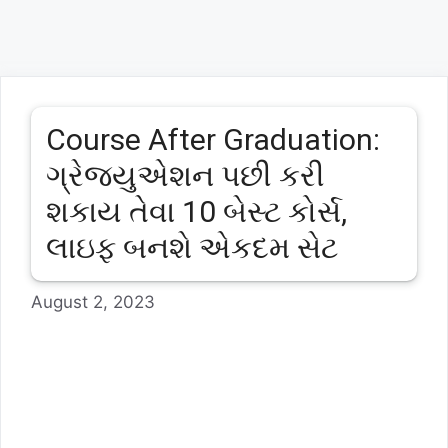
Course After Graduation:
ગ્રેજયુએશન પછી કરી
શકાય તેવા 10 બેસ્ટ કોર્સ,
લાઇફ બનશે એકદમ સેટ
August 2, 2023