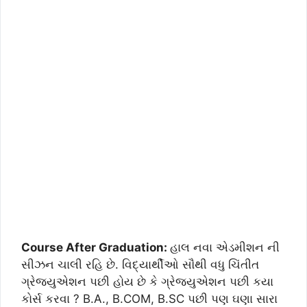
Course After Graduation:
હાલ નવા એડમીશન ની
સીઝન ચાલી રહિ છે. વિદ્યાર્થીઓ સૌથી વધુ ચિંતીત
ગ્રેજયુએશન પછી હોય છે કે ગ્રેજયુએશન પછી કયા
કોર્સ કરવા ? B.A., B.COM, B.SC પછી પણ ઘણા સારા