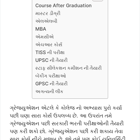
Course After Graduation
માસ્ટર ડીગ્રી
એલએલબી
MBA
એમસીએ
એચઆર કોર્સ
TISS ની પરીક્ષા
UPSC ની તૈયારી
સ્ટાફ સીલેકશન કમીશન ની તૈયારી
બેંકીંગ પરીક્ષાઓ
GPSC ની તૈયારી
અગત્યની લીંક
ગ્રેજયુએશન એટલે કે કોલેજ નો અભ્યાસ પુરો કર્યા
પછી ઘણા સારા કોર્સ ઉપલબ્ધ છે. આ ઉપરાંત તમે
ગ્રેજયુએશન પછી સરકારી ભરતી પરીક્ષાઓની તૈયારી
પણ કરી શકો છો. ગ્રેજયુએશન પછી કરી શકાય તેવા
સારા કોર્સ નીચે મુજબ છે. જો તમે પણ કોઈ યુનિવર્સિટી