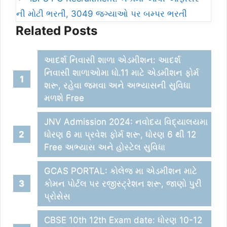
ની મોટી ભરતી, 3049 જગ્યાઓ પર બમ્પર ભરતી
Related Posts
આદર્શ નિવાસી શાળા એડમીશન: આદર્શ
નિવાસી શાળાઓમા ધો.11 માટે એડમીશન ફોર્મ
શરૂ, રહેવા જમવા અને અભ્યાસની સુવિધા
મળશે Free
JNV Admission 2024: નવોદય વિદ્યાલયમા
ધોરણ 6 મા પ્રવેશ ફોર્મ શરૂ, ધોરણ 6 થી 12
Free અભ્યાસ અને હોસ્ટેલ સુવિધા
GCAS PORTAL: કોલેજ મા એડમીશન માટે
કોમન પોર્ટલ પર રજીસ્ટ્રેશન શરૂ, જાણો પુરી
પ્રોસેસ
CBSE 10th 12th Exam date: ધોરણ 10-12