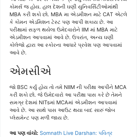
કોમર્સ જ હોય. હાલ દેશની ઘણી યુનિવર્સિટીઓમાંથી
MBA કરી શકો છો. MBA મા એડમીશન માટે CAT એટલે
કે કોમન એડમિશન ટેસ્ટ પણ આપી શકાય છે. આ
પરીક્ષામાં સફળ થયેલા ઉમેદવારોને IIM માં MBA માટે
એડમીશન આપવામાં આવે છે. ઉપરાંત, અન્ય ઘણી
કોલેજો દ્વારા આ સ્કોરના આધારે પ્રવેશ પણ આપવામાં
આવે છે.
એમસીએ
જો BSC કર્યું હોય તો તમે NIIM ની પરીક્ષા આપીને MCA
કરી શકો છો. જે ઉમેદવારો આ પરીક્ષા પાસ કરે છે તેમને
સમગ્ર દેશમાં NITsમાં MCAમાં એડમીશન આપવામાં
આવે છે. આ સાથે પાસ આઉટ થયા બાદ સારું જોબ
પ્લેસમેન્ટ પણ મળી જાય છે.
આ પણ વાંચો:
Somnath Live Darshan: પવિત્ર