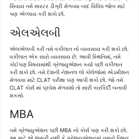
સિવાય તમે માસ્ટર ડીગ્રી મેળવ્યા બાદ વિવિધ જોબ માટે
પણ એપ્લાય કરી શકો છો.
એલએલબી
એલએલબી કરી તમે વકીલાત નો વ્યવસાય કરી શકો છો.
વકીલાત એક સારો વ્યવસાય છે. આવી સ્થિતિમાં, તમે
કોઈપણ વિષયમાંથી ગ્રેજયુએશન કર્યા પછી વકીલાત
કરી શકો છો. તમે દેશની નેશનલ લો કોલેજોમાં એડમીશન
મેળવવા માટે CLAT પરીક્ષા પણ આપી શકો છો. જો તમે
CLAT કોર્સ માં પ્રવેશ મેળવશો તો સારી કારકિર્દી બનાવી
શકસો.
MBA
તમે ગ્રેજ્યુએશન પછી MBA નો કોર્સ પણ કરી શકો છો.
આ માટે એ જરૂરી નથી કે ગ્રેજ્યુએશનમાં તમારો વિષય