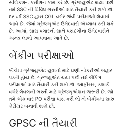
સીલેકશન કમીશન કામ કરે છે. ગ્રેજયુએટ થયા પછી
તમે SSC ની વિવિધ ભરતીઓ માટે તૈયારી કરી શકો છો.
દર વર્ષે SSC દ્વારા CGL વગેરે જેવી પરીક્ષાઓ લેવામાં
આવે છે. જેમાં ગ્રેજયુએટ ઉમેદવારો એપ્લાય કરી શકે
છે. આમાં, સારા પગારની સાથે પસંદગીના ઉમેદવારોને
અન્ય લાભો આપવામાં આવે છે.
બેંકીંગ પરીક્ષાઓ
બેંકોમા ગ્રેજયુએટ યુવાનો માટે ઘણી નોકરીઓ બહાર
પડતી હોય છે. ગ્રેજયુએટ થયા પછી તમે બેંકિંગ
પરીક્ષાઓ માટે તૈયારી કરી શકો છો. ઓફીસર, ક્લાર્ક
વગેરે લેવલની ભરતી માટે ગ્રેજ્યુએશન જરૂરી છે. જો
તમે એક વાર PO પરીક્ષા પાસ કરી લો તો બેંકીંગમા સારુ
કેરીયર બનાવી શકો છો.
GPSC ની તૈયારી