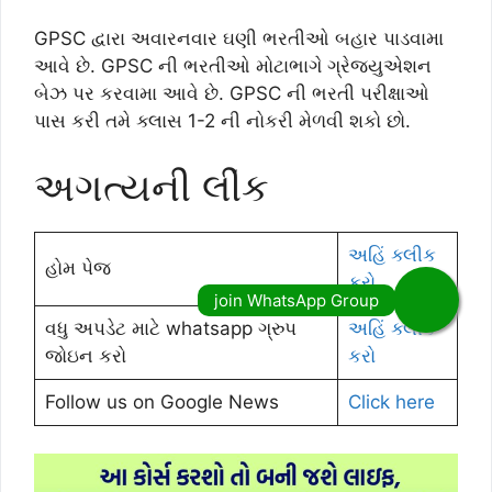
GPSC દ્વારા અવારનવાર ઘણી ભરતીઓ બહાર પાડવામા
આવે છે. GPSC ની ભરતીઓ મોટાભાગે ગ્રેજયુએશન
બેઝ પર કરવામા આવે છે. GPSC ની ભરતી પરીક્ષાઓ
પાસ કરી તમે ક્લાસ 1-2 ની નોકરી મેળવી શકો છો.
અગત્યની લીંક
અહિં ક્લીક
હોમ પેજ
કરો
વધુ અપડેટ માટે whatsapp ગ્રુપ
અહિં ક્લીક
જોઇન કરો
કરો
Follow us on Google News
Click here