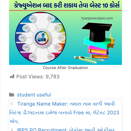
Course After Graduation
Post Views:
9,793
Categories
student useful
Tiranga Name Maker: તમારા નામ વાળી આવી
તિરંગા ડીઝાઇનમા ઇમેજ બનાવો Free મા, લેટેસ્ટ 2023
એપ.
IBPS PO Recruitment: બેંકોમા આવી ઓફીસર