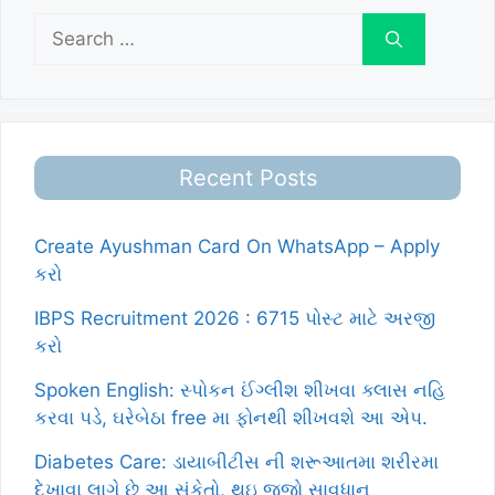
Search
for:
Recent Posts
Create Ayushman Card On WhatsApp – Apply
કરો
IBPS Recruitment 2026 : 6715 પોસ્ટ માટે અરજી
કરો
Spoken English: સ્પોકન ઈંગ્લીશ શીખવા ક્લાસ નહિ
કરવા પડે, ઘરેબેઠા free મા ફોનથી શીખવશે આ એપ.
Diabetes Care: ડાયાબીટીસ ની શરૂઆતમા શરીરમા
દેખાવા લાગે છે આ સંકેતો, થઇ જજો સાવધાન