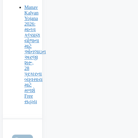
Manav
Kalyan
Yojana
2026:
માનવ
કલ્યાણ
યોજના
માટે
ઓનલાઇન
અરજી
શરૂ,
28
પ્રકારના
વ્યવસાય
માટે
મળશે
Free
સહાય