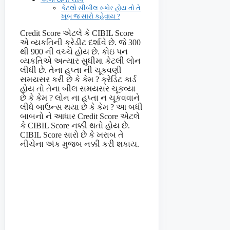
કેટલો સીબીલ સ્કોર હોય તો તે
ખૂબ જ સારો કહેવાય ?
Credit Score એટલે કે CIBIL Score
એ વ્યકતિની ક્રેડીટ દર્શાવે છે. જે 300
થી 900 ની વચ્ચે હોય છે. કોઇ પન
વ્યકતિએ અત્યાર સુધીમા કેટલી લોન
લીધી છે. તેના હપ્તા ની ચૂકવણી
સમયસર કરી છે કે કેમ ? ક્રેડિટ કાર્ડ
હોય તો તેના બીલ સમયસર ચૂકવ્યા
છે કે કેમ ? લોન ના હપ્તા ન ચૂકવવાને
લીધે બાઉન્સ થયા છે કે કેમ ? આ બધી
બાબનો ને આધાર Credit Score એટલે
કે CIBIL Score નક્કી થતો હોય છે.
CIBIL Score સારો છે કે ખરાબ તે
નીચેના અંક મુજબ નક્કી કરી શકાય.