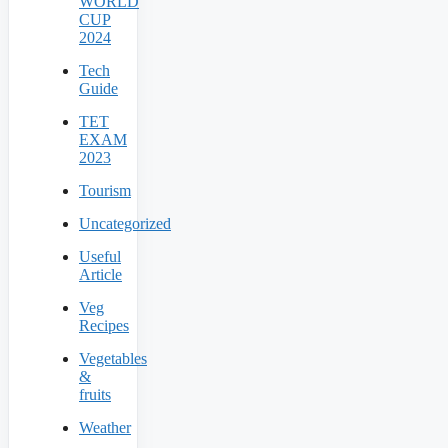
WORLD
CUP
2024
Tech
Guide
TET
EXAM
2023
Tourism
Uncategorized
Useful
Article
Veg
Recipes
Vegetables
&
fruits
Weather