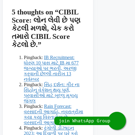
5 thoughts on “CIBIL
Score: લોન લેવી છે પણ
કેટલી મળશે, ચેક કરો
તમારો CIBIL Score
કેટલો છે.”
Pingback:
IB Recruitment:
ધોરણ 10 પાસ માટે IB મા 677
જગ્યાઓ પર ભરતી, અરજી
કરવાની છેલ્લી તારીખ 13
નવેમ્બર
Pingback:
સિંહ દર્શન: ગીર ના
સિંહોનુ વેકેશન થયુ પૂર્ણ,
પ્રવાસીઓ માટે ખુલ્લુ મૂકાયુ
જંગલ
Pingback:
Rain Forecast:
વરસાદની આગાહિ, નવરાત્રીમા
કયા કયા વિસ્તારોમા છે
વરસાદની આગાહિ
Pingback:
રંગોળી ડીઝાઇન
2023: આ દિવાળી પર ઘરે કરો