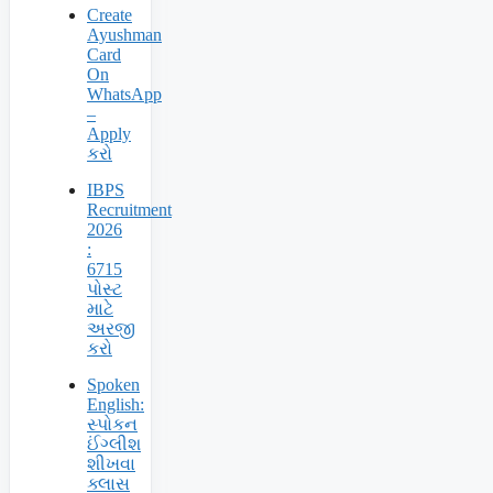
Create
Ayushman
Card
On
WhatsApp
–
Apply
કરો
IBPS
Recruitment
2026
:
6715
પોસ્ટ
માટે
અરજી
કરો
Spoken
English:
સ્પોકન
ઈંગ્લીશ
શીખવા
ક્લાસ