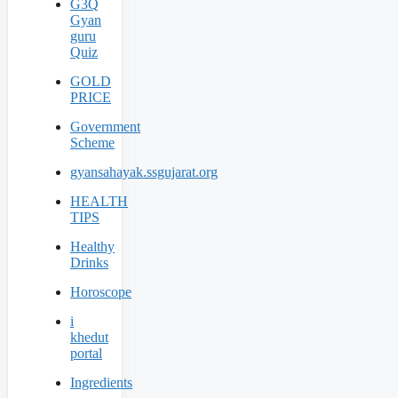
G3Q
Gyan
guru
Quiz
GOLD
PRICE
Government
Scheme
gyansahayak.ssgujarat.org
HEALTH
TIPS
Healthy
Drinks
Horoscope
i
khedut
portal
Ingredients