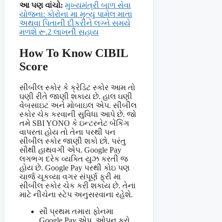
આ પણ વાંચો:
મુખ્યમંત્રી બાળ સેવા
યોજના: કોરોના મા મૃત્યુ પામેલ માતા
અથવા પિતાની દીકરીને લગ્ને સમયે
મળશે રૂ.2 લાખની સહાય
How To Know CIBIL
Score
સીબીલ સ્કોર કે ક્રેડિટ સ્કોર આમ તો
ઘણી રીતે જાણી શકાય છે. હાલ ઘણી
વેબસાઇટ અને મોબાઇલ એપ. સીબીલ
સ્કોર ચેક કરવાની સુવિધા આપે છે. જો
તમે SBI YONO કે ઇન્ટરનેટ બેંકિંગ
વાપરતા હોય તો તેના પરથી પન
સીબીલ સ્કોર જાણી શકો છો. પરંતુ
સૌથી હાથવગી એપ. Google Pay
લગભગ દરેક વ્યક્તિ યુઝ કરતી જ
હોય છે. Google Pay પરથી કોઇ પણ
ચાર્જ ચૂકવ્યા વગર સંપૂર્ણ ફ્રી મા
સીબીલ સ્કોર ચેક કરી શકાય છે. તેના
માટે નીચેના સ્ટેપ અનુસરવાના રહેશે.
સૌ પ્રથમ તમારા ફોનમા
Google Pay એપ. ઓપન કરો.