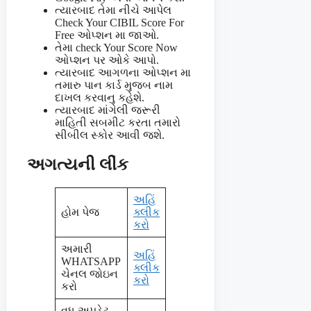
ત્યારબાદ તેમા નીચે આપેલ
Check Your CIBIL Score For
Free ઓપ્શન મા જાઓ.
તેમા check Your Score Now
ઓપ્શન પર ઓકે આપો.
ત્યારબાદ આગળના ઓપ્શન મા
તમારુ પાન કાર્ડ મુજબ નામ
દાખલ કરવાનુ કહેશે.
ત્યારબાદ માંગેલી જરૂરી
માહિતી સબમીટ કરતા તમારો
સીબીલ સ્કોર આવી જશે.
અગત્યની લીંક
અહિં
હોમ પેજ
ક્લીક
કરો
અમારી
અહિં
WHATSAPP
ક્લીક
ચેનલ જોઇન
કરો
કરો
વધુ અપડેટ