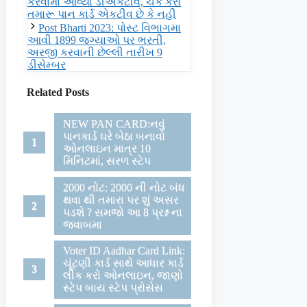
કરવામા આવ્યા ડીએકટીવ, ચેક કરો
તમારૂ પાન કાર્ડ એકટીવ છે કે નહી
Post Bharti 2023: પોસ્ટ વિભાગમા
આવી 1899 જગ્યાઓ પર ભરતી,
અરજી કરવાની છેલ્લી તારીખ 9
ડીસેમ્બર
Related Posts
NEW PAN CARD:નવું
પાનકાર્ડ ઘરે બેઠા બનાવો
ઓનલાઇન માત્ર 10
મિનિટમાં, સરળ સ્ટેપ
2000 નોટ: 2000 ની નોટ બંધ
થવા થી તમારા પર શું અસર
પડશે ? સમજો આ 8 પ્રશ્ન ના
જવાબમા
Voter ID Aadhar Card Link:
ચૂંટણી કાર્ડ સાથે આધાર કાર્ડ
લીંંક કરો ઓનલાઇન, જાણો
સ્ટેપ બાય સ્ટેપ પ્રોસેસ