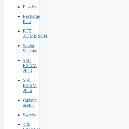
Puzzles
Recharge
Plan
RTE
ADMISSON
Saving
Scheme
SSC
EXAM
2023
SSC
EXAM
2024
student
useful
Sweets
T20