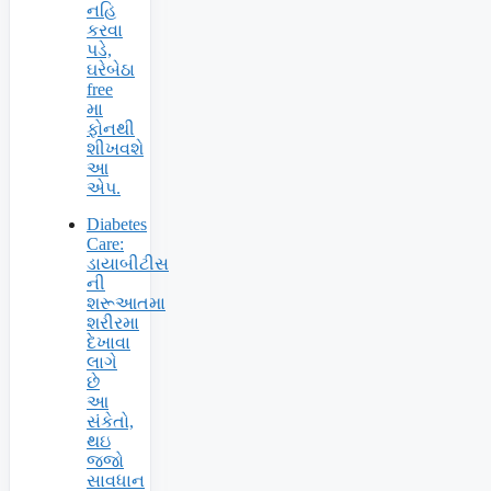
નહિ
કરવા
પડે,
ઘરેબેઠા
free
મા
ફોનથી
શીખવશે
આ
એપ.
Diabetes
Care:
ડાયાબીટીસ
ની
શરૂઆતમા
શરીરમા
દેખાવા
લાગે
છે
આ
સંકેતો,
થઇ
જજો
સાવધાન