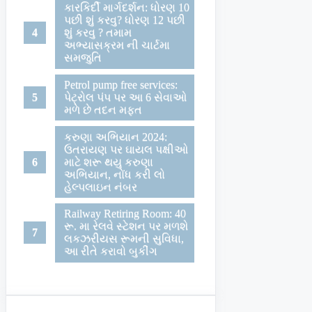
કારકિર્દી માર્ગદર્શન: ધોરણ 10
પછી શું કરવુ? ધોરણ 12 પછી
શું કરવુ ? તમામ
અભ્યાસક્રમ ની ચાર્ટમા
સમજુતિ
Petrol pump free services:
પેટ્રોલ પંપ પર આ 6 સેવાઓ
મળે છે તદન મફત
કરુણા અભિયાન 2024:
ઉતરાયણ પર ઘાયલ પક્ષીઓ
માટે શરૂ થયુ કરુણા
અભિયાન, નોંધ કરી લો
હેલ્પલાઇન નંબર
Railway Retiring Room: 40
રૂ. મા રેલવે સ્ટેશન પર મળશે
લકઝરીયસ રૂમની સુવિધા,
આ રીતે કરાવો બુકીંગ