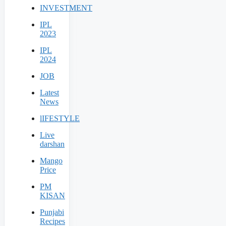
INVESTMENT
IPL
2023
IPL
2024
JOB
Latest
News
lIFESTYLE
Live
darshan
Mango
Price
PM
KISAN
Punjabi
Recipes