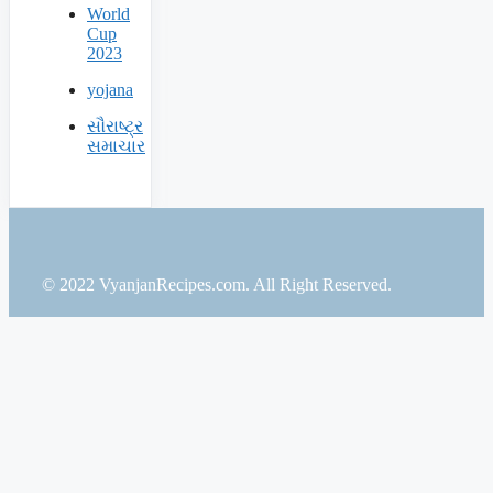
World
Cup
2023
yojana
સૌરાષ્ટ્ર
સમાચાર
© 2022 VyanjanRecipes.com. All Right Reserved.