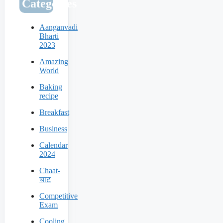
Categories
Aanganvadi
Bharti
2023
Amazing
World
Baking
recipe
Breakfast
Business
Calendar
2024
Chaat-
चाट
Competitive
Exam
Cooling