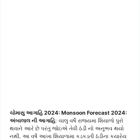
ચોમાસુ આગાહિ 2024: Monsoon Forecast 2024:
અંબાલાલ ની આગાહિ
: ચાલુ વર્ષે રાજયમા શિયાળો પુરો
થવાને આરે છે પરંતુ જોઇએ તેવી ઠંડી નો અનુભવ થયો
નથી. આ વર્ષે આખા શિયાળામા કડકડતી ઠંડીના કયારેય