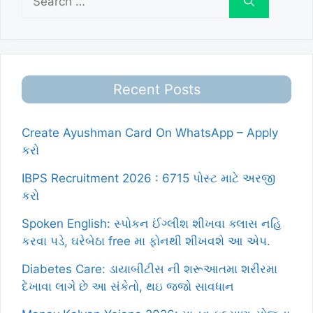
for:
Recent Posts
Create Ayushman Card On WhatsApp – Apply
કરો
IBPS Recruitment 2026 : 6715 પોસ્ટ માટે અરજી
કરો
Spoken English: સ્પોકન ઈંગ્લીશ શીખવા ક્લાસ નહિ
કરવા પડે, ઘરેબેઠા free મા ફોનથી શીખવશે આ એપ.
Diabetes Care: ડાયાબીટીસ ની શરૂઆતમા શરીરમા
દેખાવા લાગે છે આ સંકેતો, થઇ જજો સાવધાન