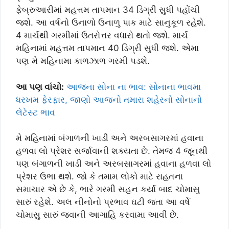
ફેબ્રુઆરીમાં મહત્તમ તાપમાન 34 ડિગ્રી સુધી પહોંચી
જશે. આ વર્ષનો ઉનાળો ઉનાળુ પાક માટે સાનુકૂળ રહેશે.
4 માર્ચથી ગરમીમાં ઉતરોત્તર વધારો થતો જશે. માર્ચ
મહિનામાં મહત્તમ તાપમાન 40 ડિગ્રી સુધી જશે. એમા
પણ મે મહિનામા કાળઝાળ ગરમી પડશે.
આ પણ વાંચો:
આજના સોના ના ભાવ: સોનાના ભાવમા
ધરખમ ફેરફાર, જાણો આજનો તમારા શહેરનો સોનાનો
લેટેસ્ટ ભાવ
મે મહિનામાં બંગાળની ખાડી અને અરબસાગરમાં હવાના
હળવા લો પ્રેશર સર્જાવાની શક્યતા છે. તેમજ 4 જૂનથી
પણ બંગાળની ખાડી અને અરબસાગરમાં હવાના હળવા લો
પ્રેશર ઉભા થશે. જો કે તમામ લોકો માટે રાહતના
સમાચાર એ છે કે, ભારે ગરમી સહન કર્યા બાદ ચોમાસુ
સારું રહેશે. અલ નીનોનો પ્રભાવ ઘટી જતા આ વર્ષે
ચોમાસુ સારું જવાની આગાહિ કરવામા આવી છે.