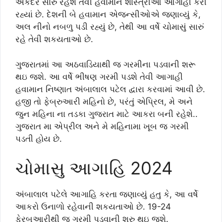
એકંદરે સારુ રહેશે તેવી હવામાન શાસ્ત્રીઓ આગાહી કરી
રહ્યાં છે. દેશની બે હવામાન એજન્સીઓએ જણાવ્યું કે,
અલ નીનો નબળુ પડી રહ્યું છે, તેથી આ વર્ષે ચોમાસું સારું
રહે તેવી શકયતાઓ છે.
ગુજરાતમાં આ અઠવાડિયાથી જ ગરમીના પડવાની શરૂ
થઇ જશે. આ વર્ષે ભીષણ ગરમી પડશે તેવી આગાહી
હવામાન નિષ્ણાત અંબાલાલ પટેલ દ્વારા કરવામાં આવી છે.
હજી તો ફેબ્રુઆરી મહિનો છે, પરંતું એપ્રિલ, મે અને
જુન મહિના ના તડકા ગુજરાત માટે આકરા બની રહેશે..
ગુજરાત મા એપ્રીલ અને મે મહિનામા ખૂબ જ ગરમી
પડતી હોય છે.
ચોમાસુ આગાહિ 2024
અંબાલાલ પટેલે આગાહિ કરતા જણાવ્યું હતુ કે, આ વર્ષે
આકરો ઉનાળો રહેવાની શકયતાઓ છે. 19-24
ફેરબુઆરીથી જ ગરમી પડવાની શરુ થઇ જશે.