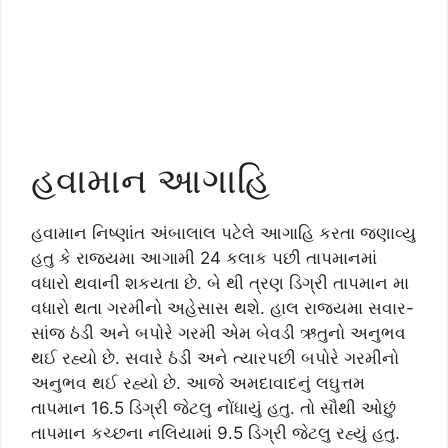
હવામાન આગાહિ
હવામાન નિષ્ણાંત અંબાલાલ પટેલે આગાહિ કરતા જણાવ્યુ
હતુ કે રાજયમા આગામી 24 કલાક પછી તાપમાનમાં
વધારો થવાની શકયતા છે. બે થી ત્રણ ડિગ્રી તાપમાન મા
વધારો થતા ગરમીનો અહેસાસ થશે. હાલ રાજયમા સવાર-
સાંજ ઠંડી અને બપોરે ગરમી એમ બેવડી ઋતુનો અનુભવ
થઈ રહ્યો છે. સવારે ઠંડી અને ત્યારપછી બપોરે ગરમીનો
અનુભવ થઈ રહ્યો છે. આજે અમદાવાદનું લઘુત્તમ
તાપમાન 16.5 ડિગ્રી જેટલુ નોંધાયું હતુ. તો સૌથી ઓછું
તાપમાન કચ્છના નલિયામાં 9.5 ડિગ્રી જેટલુ રહ્યું હતુ.