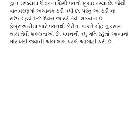
હાલ રાજ્યમાં ઉત્તર-પશ્ચિમી પવનો ફૂંકાઇ રહ્યા છે. જેથી
વાતાવરણમાં અચાનક ઠંડી વધી છે. પરંતુ આ ઠંડી નો
રાઉન્ડ હવે 1-2 દિવસ જ રહે તેવી શકયતા છે.
ફેબ્રુઆરીમાં ભારે પવનથી કેરીના પાકને મોટું નુકસાન
થાય તેવી શકયતાઓ છે. પવનની વધુ ગતિ રહેતાં આંબાનો
મોર ખરી જવાની અંબાલાલ પટેલે આગાહી કરી છે.