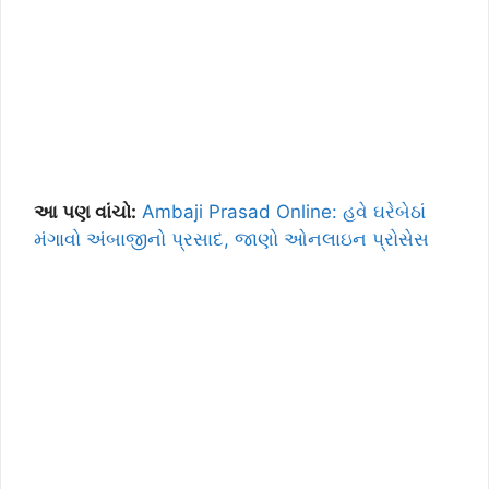
આ પણ વાંચો:
Ambaji Prasad Online: હવે ઘરેબેઠાં
મંગાવો અંબાજીનો પ્રસાદ, જાણો ઓનલાઇન પ્રોસેસ