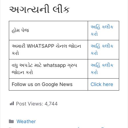
અગત્યની લીંક
અહિં ક્લીક
હોમ પેજ
કરો
અમારી WHATSAPP ચેનલ જોઇન
અહિં ક્લીક
કરો
કરો
વધુ અપડેટ માટે whatsapp ગ્રુપ
અહિં ક્લીક
જોઇન કરો
કરો
Follow us on Google News
Click here
Post Views:
4,744
Categories
Weather