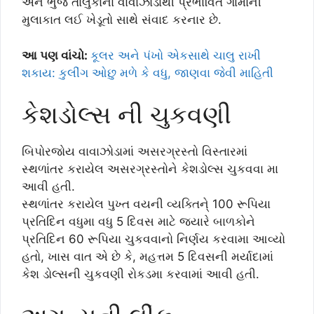
અને ભુજ તાલુકાના વાવાઝોડાથી પ્રભાવિત ગામોની
મુલાકાત લઈ ખેડૂતો સાથે સંવાદ કરનાર છે.
આ પણ વાંચો:
કૂલર અને પંખો એકસાથે ચાલુ રાખી
શકાય: કુલીંગ ઓછુ મળે કે વધુ, જાણવા જેવી માહિતી
કેશડોલ્સ ની ચુકવણી
બિપોરજોય વાવાઝોડામાં અસરગ્રસ્તો વિસ્તારમાં
સ્થળાંતર કરાયેલ અસરગ્રસ્તોને કેશડોલ્સ ચુકવવા મા
આવી હતી.
સ્થળાંતર કરાયેલ પુખ્ત વયની વ્યક્તિને્ 100 રૂપિયા
પ્રતિદિન વધુમા વધુ 5 દિવસ માટે જ્યારે બાળકોને
પ્રતિદિન 60 રૂપિયા ચુકવવાનો નિર્ણય કરવામા આવ્યો
હતો, ખાસ વાત એ છે કે, મહત્તમ 5 દિવસની મર્યાદામાં
કેશ ડોલ્સની ચુકવણી રોકડમા કરવામાં આવી હતી.