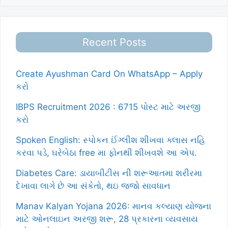
Recent Posts
Create Ayushman Card On WhatsApp – Apply
કરો
IBPS Recruitment 2026 : 6715 પોસ્ટ માટે અરજી
કરો
Spoken English: સ્પોકન ઈંગ્લીશ શીખવા ક્લાસ નહિ
કરવા પડે, ઘરેબેઠા free મા ફોનથી શીખવશે આ એપ.
Diabetes Care: ડાયાબીટીસ ની શરૂઆતમા શરીરમા
દેખાવા લાગે છે આ સંકેતો, થઇ જજો સાવધાન
Manav Kalyan Yojana 2026: માનવ કલ્યાણ યોજના
માટે ઓનલાઇન અરજી શરૂ, 28 પ્રકારના વ્યવસાય