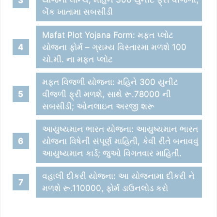
બેંંક ખાતામા સબસીડી
Mafat Plot Yojana Form: મફત પ્લોટ
યોજના ફોર્મ – ગ્રામ્ય વિસ્તારમા મળશે 100
ચો.મી. ના મફત પ્લોટ
મફત વિજળી યોજના: મહિને 300 યુનીટ
વીજળી ફ્રી મળશે, સાથે રૂ.78000 ની
સબસીડી; ઓનલાઇન અરજી શરૂ
આયુષ્યમાન ભારત યોજના: આયુષ્યમાન ભારત
યોજના વિષેની સંપૂર્ણ માહિતી, કેવી રીતે બનાવવું
આયુષ્યમાન કાર્ડ; જુઓ વિગતવાર માહિતી.
વહાલી દીકરી યોજના: આ યોજનામા દીકરી ને
મળશે રૂ.110000, ફોર્મ ડાઉનલોડ કરો