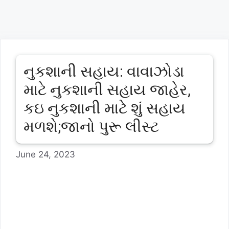
નુકશાની સહાય: વાવાઝોડા
માટે નુકશાની સહાય જાહેર,
કઇ નુકશાની માટે શું સહાય
મળશે;જાનો પુરૂ લીસ્ટ
June 24, 2023