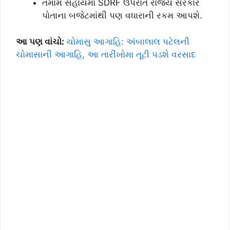
તમામ સહાયમાં SDRF ઉપરાંત રાજ્ય સરકાર
પોતાના બજેટમાંથી પણ વધારાની રકમ આપશે.
આ પણ વાંચો:
ચોમાસુ આગાહિ: અંબાલાલ પટેલની
ચોમાસાની આગાહિ, આ તારીખોમા તૂટી પડશે વરસાદ