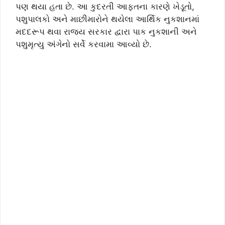
પણ થયા હતા છે. આ કુદરતી આફતના કારણે ખેડૂતો,
પશુપાલકો અને માછીમારોને થયેલા આર્થિક નુકશાનમાં
મદદરૂપ થવા રાજ્ય સરકાર દ્વારા પાક નુકશાની અને
પશુમૃત્યુ અંગેનો સર્વે કરવામા આવ્યો છે.