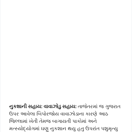
નુકશાની સહાય: વાવાઝોડુ સહાય:
તાજેતરમાં જ ગુજરાત
ઉપર આવેલા બિપોરજોય વાવાઝોડાના કારણે આઠ
જિલ્લામાં ખેતી તેમજ બાગાયતી પાકોમાં અને
મત્સ્યોદ્યોગમાં ઘણુ નુકશાન થયુ હતુ ઉપરાંત પશુમૃત્યુ