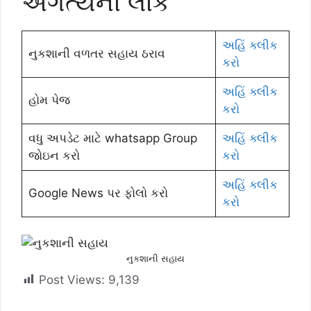
અગત્યની લીંક
અહિં ક્લીક
નુકશાની વળતર સહાય ઠરાવ
કરો
અહિં ક્લીક
હોમ પેજ
કરો
વધુ અપડેટ માટે whatsapp Group
અહિં ક્લીક
જોઇન કરો
કરો
અહિં ક્લીક
Google News પર ફોલો કરો
કરો
નુકશાની સહાય
Post Views:
9,139