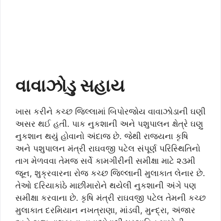
વાવાઝોડુ સહાય
ખાસ કરીને કચ્છ જિલ્લામાં બિપોરજોય વાવાઝોડાની ઘણી
અસર થઈ હતી. પાક નુકશાની અને પશુપાલન ક્ષેત્રે ઘણુ
નુકશાન થયું હોવાનો અંદાજ છે. જેથી રાજ્યના કૃષિ
અને પશુપાલન મંત્રી રાઘવજી પટેલ સંપૂર્ણ પરિસ્થિતિનો
તાગ મેળવવા તેમજ સર્વે કામગીરીની સમીક્ષા માટે ૨૩મી
જૂન, શુક્રવારના રોજ કચ્છ જિલ્લાની મુલાકાત લેનાર છે.
તેઓ દરિયાકાંઠે માછીમારોને થયેલી નુકશાની અંગે પણ
સમીક્ષા કરવાના છે. કૃષિ મંત્રી રાઘવજી પટેલ તેમની કચ્છ
મુલાકાત દરમિયાન નખત્રાણા, માંડવી, મુન્દ્રા, અંજાર